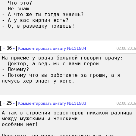
- Что это?
- Не знаю.
- А что же ты тогда знаешь?
- А у вас кирпич есть?
- О, в разведку пойдешь!
[
+
36
-
]
Комментировать цитату №131584
02.08.2016
На приеме у врача больной говорит врачу:
- Доктор, а ведь мы с вами герои.
- Почему?
- Потому что вы работаете за гроши, а я
лечусь хер знает у кого.
[
+
25
-
]
Комментировать цитату №131583
02.08.2016
А так в строении рецепторов никакой разницы
между мужскими и женскими
особями нет!
Простите, но может просветите как так