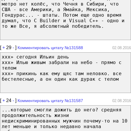
метро нет колёс, что Чечня в Сибири, что
США - все Америки, а Ямайка, Мексика,
Гондурас... - штаты. Потом еще одно время
думал, что C Builder и Visual C++ - одно и
то же Все, я абсолютный победитель.
[
+
29
-
]
Комментировать цитату №131588
02.08.2016
xxx» сегодня Ильин день
xxx» Илью живым забрали на небо - прямо с
телом
xxx» прикинь как ему щяс там неловко. все
бестелесные, а он один как дурак с телом
[
+
24
-
]
Комментировать цитату №131587
02.08.2016
...которые смогли дожить до него? средняя
продолжительность жизни
недискриминированных мужчин почему-то на 10
лет меньше и только недавно начала