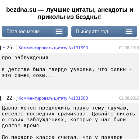
bezdna.su — лучшие цитаты, анекдоты и
приколы из бездны!
Главное меню
Выберите год
[
+
25
-
]
Комментировать цитату №131590
02.08.2016
про заблуждения
в детстве была твердо уверена, что филин -
это самец совы...
[
+
22
-
]
Комментировать цитату №131589
02.08.2016
Давно хотел предложить новую тему (думаю,
веселее последних срачиков). Давайте писать
о своих заблуждениях, которые у нас были
долгое время
До первого класса считал, что у поездов