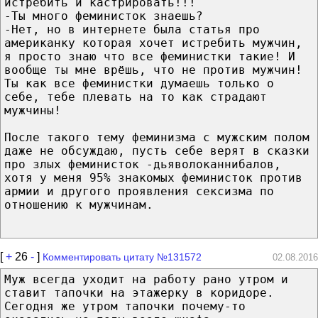
истребить и кастрировать!!!
-Ты много феминисток знаешь?
-Нет, но в интернете была статья про
американку которая хочет истребить мужчин,
я просто знаю что все феминистки такие! И
вообще ты мне врёшь, что не против мужчин!
Ты как все феминистки думаешь только о
себе, тебе плевать на то как страдают
мужчины!
После такого тему феминизма с мужским полом
даже не обсуждаю, пусть себе верят в сказки
про злых феминисток -дьяволоканнибалов,
хотя у меня 95% знакомых феминисток против
армии и другого проявления сексизма по
отношению к мужчинам.
[
+
26
-
]
Комментировать цитату №131572
02.08.2016
Муж всегда уходит на работу рано утром и
ставит тапочки на этажерку в коридоре.
Сегодня же утром тапочки почему-то