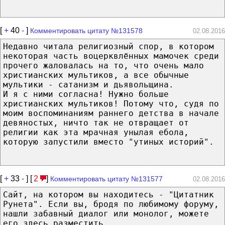
[
+
40
-
]
Комментировать цитату №131578
02.08.2016
Недавно читала религиозный спор, в котором
некоторая часть воцерквлённых мамочек среди
прочего жаловалась на то, что очень мало
христианских мультиков, а все обычные
мультики - сатанизм и дьявольщина.
И я с ними согласна! Нужно больше
христианских мультиков! Потому что, судя по
моим воспоминаниям раннего детства в начале
девяностых, ничто так не отвращает от
религии как эта мрачная унылая ебола,
которую запустили вместо "утиных историй".
[
+
33
-
] [
2
]
Комментировать цитату №131577
02.08.2016
Сайт, на котором вы находитесь - "Цитатник
Рунета". Если вы, бродя по любимому форуму,
нашли забавный диалог или монолог, можете
его здесь разместить.