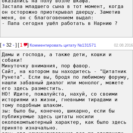
оказались на полу возле шкафа.
Застала младшего сына в тот момент, когда
он осторожно приоткрывал дверцу. Заметив
меня, он с благоговением выдал:
- Папа сегодня ушёл работать в Нарнию ?
[
+
32
-
] [
1
]
Комментировать цитату №131571
02.08.2016
Дамы и господа, а также дети, кошки и
собаки!
Минуточку внимания, пор фавор.
Сайт, на котором вы находитесь - "Цитатник
Рунета". Если вы, бродя по любимому форуму,
нашли забавный диалог или монолог, можете
его здесь разместить.
НО! Идите, пожалуйста, нахуй, со своими
историями из жизни, гневными тирадами и
тому подобным шлаком.
зы: было бы, конечно, шикарно, если бы
публикуемые здесь цитаты носили
околокомпьютерный характер, как было здесь
принято изначально.