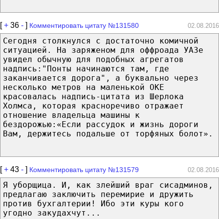
[
+
36
-
]
Комментировать цитату №131580
02.08.2016
Сегодня столкнулся с достаточно комичной
ситуацией. На заряженом для оффроада УАЗе
увидел обычную для подобных агрегатов
надпись:"Понты начинаются там, где
заканчивается дорога", а буквально через
несколько метров на маленькой ОКЕ
красовалась надпись-цитата из Шерлока
Холмса, которая красноречиво отражает
отношение владельца машины к
бездорожью:«Если рассудок и жизнь дороги
Вам, держитесь подальше от торфяных болот».
[
+
43
-
]
Комментировать цитату №131579
02.08.2016
Я уборщица. И, как злейший враг сисадминов,
предлагаю заключить перемирие и дружить
против бухгалтерии! Ибо эти куры кого
угодно закудахчут...