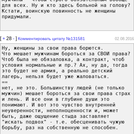
для всех. Ну и кто здесь больной на голову?
Кстати, воинскую повинность не женщины
придумали.
[
+
28
-
]
Комментировать цитату №131581
02.08.2016
Ну, женщины за свои права борются.
Что мешает мужчинам бороться за СВОИ права?
Чтоб была не обязаловка, а контракт, чтоб
условия нормальные и пр.? Ах, ну да, тогда
это будет не армия, а реально детский
лагерь, нельзя будет уже жаловаться.
==
нет, не это. Большинству людей (не только
мужчин) мешает бороться за свои права страх
и лень. И все они в глубине души это
понимают. И вот это чувство внутренней
неуверенности, неполноценности и, может
быть, даже ощущение стыда заставляет
"искать подвох" - т.е. обесценивать чужую
борьбу, раз на собственную не способен.