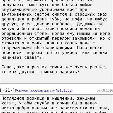
получается:мне жуть как больно любые
внутримышечные уколы,мама воет при
внутривенных,сестре снится в страшных снах
депиляция в районе губы, но пофиг на любую
другую, у ее дочери наоборот. Дедушка на
живую и без анастезии спокойно лежал на
операционном столе, когда ему мышцы на ноге
отрезали и открытый перелом закрывали, но к
стоматологу ходит как на казнь даже с
современными обезбаливающими. Папа легко
переносит порезы, но от ушибов типа синяка
начинает сдавать.
Если даже в рамках семьи все очень разные,
то как других то можно равнять?
[
+
21
-
]
Комментировать цитату №131582
02.08.2016
Наглядная разница в мышлении: женщины
хотят, чтобы служба в армии была делом
чисто добровольным вне зависимости от пола,
мужчины - чтобы строго обязательным вообще