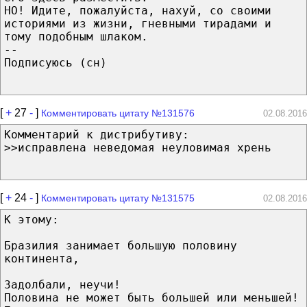
НО! Идите, пожалуйста, нахуй, со своими
историями из жизни, гневными тирадами и
тому подобным шлаком.
--
Подписуюсь (сн)
[
+
27
-
]
Комментировать цитату №131576
02.08.2016
Комментарий к дистрибутиву:
>>исправлена неведомая неуловимая хрень
[
+
24
-
]
Комментировать цитату №131575
02.08.2016
К этому:
Бразилия занимает большую половину
континента,
Задолбали, неучи!
Половина не может быть большей или меньшей!