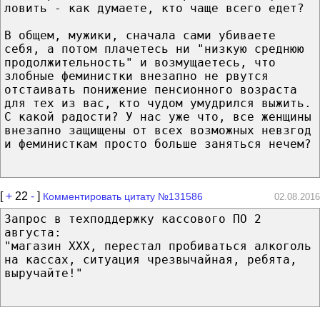
ловить - как думаете, кто чаще всего едет?
В общем, мужики, сначала сами убиваете
себя, а потом плачетесь ни "низкую среднюю
продолжительность" и возмущаетесь, что
злобные феминистки внезапно не рвутся
отстаивать понижение пенсионного возраста
для тех из вас, кто чудом умудрился выжить.
С какой радости? У нас уже что, все женщины
внезапно защищены от всех возможных невзгод
и феминисткам просто больше заняться нечем?
[
+
22
-
]
Комментировать цитату №131586
02.08.2016
Запрос в техподдержку кассового ПО 2
августа:
"магазин XXX, перестал пробиваться алкоголь
на кассах, ситуация чрезвычайная, ребята,
выручайте!"