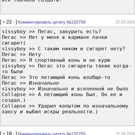
[
+
22
-
]
Комментировать цитату №132756
27.08.2016
sissyboy >> Пегас, закурить есть?
Пегас >> Нет у меня в кармане пачки
сигарет(
sissyboy >> С таким ником и сигарет нету?
Пегас >> Нету
Пегас >> Я спортивный конь и не курю
sissyboy >> Пегас это сигареты такие когда-
то были
Пегас >> Это летающий конь вообще-то
Пегас >> Изначально
sissyboy >> Изначально и вселенной не было
Collapse >> А летающий конь был. Он ее и
создал.)
Collapse >> Ударил копытом по изначальному
хаосу и выбил искры реальности.)
[
+
18
-
]
Комментировать цитату №132755
27.08.2016