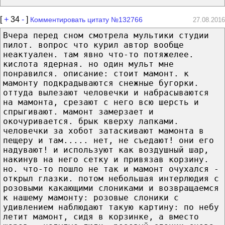
[
+
34
-
]
Комментировать цитату №132766
27.08.2016
Вчера перед сном смотрела мультики студии
пилот. вопрос что курил автор вообще
неактуален. там явно что-то потяжелее.
кислота ядерная. но один мульт мне
понравился. описание: стоит мамонт. к
мамонту подкрадываются снежные бугорки.
оттуда вылезают человечки и набрасываются
на мамонта, срезают с него всю шерсть и
спрыгивают. мамонт замерзает и
окочуривается. брык кверху лапками.
человечки за хобот затаскивают мамонта в
пещеру и там..... нет, не съедают! они его
надувают! и используют как воздушный шар,
накинув на него сетку и привязав корзину.
но. что-то пошло не так и мамонт очухался -
открыл глазки. потом небольшая интерлюдия с
розовыми какающими слониками и возвращаемся
к нашему мамонту: розовые слоники с
удивлением наблюдают такую картину: по небу
летит мамонт, сидя в корзинке, а вместо