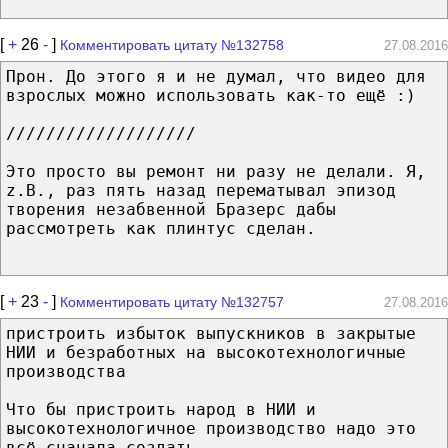
[
+
26
-
]
Комментировать цитату №132758
27.08.2016
Прон. До этого я и не думал, что видео для
взрослых можно использовать как-то ещё :)
///////////////////
Это просто вы ремонт ни разу не делали. Я,
z.B., раз пять назад перематывал эпизод
творения незабвенной Бразерс дабы
рассмотреть как плинтус сделан.
[
+
23
-
]
Комментировать цитату №132757
27.08.2016
пристроить избыток выпускников в закрытые
НИИ и безработных на высокотехнологичные
производства
Что бы пристроить народ в НИИ и
высокотехнологичное производство надо это
всё сначала создать.