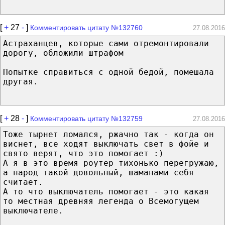
[
+
27
-
]
Комментировать цитату №132760
27.08.2016
Астраханцев, которые сами отремонтировали
дорогу, обложили штрафом
Попытке справиться с одной бедой, помешала
другая.
[
+
28
-
]
Комментировать цитату №132759
27.08.2016
Тоже тырнет ломался, ржачно так - когда он
виснет, все ходят выключать свет в фойе и
свято верят, что это помогает :)
А я в это время роутер тихонько перегружаю,
а народ такой довольный, шаманами себя
считает.
А то что выключатель помогает - это какая
то местная древняя легенда о Всемогущем
выключателе.