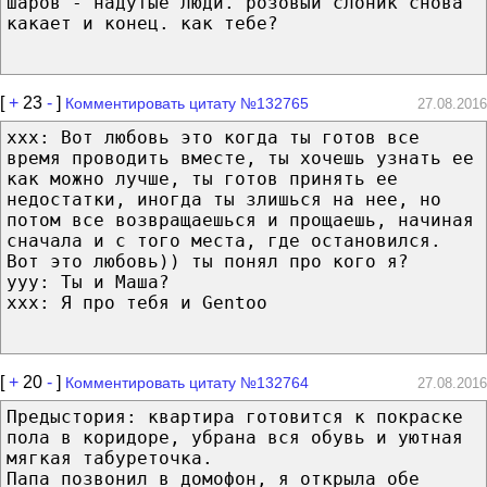
шаров - надутые люди. розовый слоник снова
какает и конец. как тебе?
[
+
23
-
]
Комментировать цитату №132765
27.08.2016
xxx: Вот любовь это когда ты готов все
время проводить вместе, ты хочешь узнать ее
как можно лучше, ты готов принять ее
недостатки, иногда ты злишься на нее, но
потом все возвращаешься и прощаешь, начиная
сначала и с того места, где остановился.
Вот это любовь)) ты понял про кого я?
yyy: Ты и Маша?
xxx: Я про тебя и Gentoo
[
+
20
-
]
Комментировать цитату №132764
27.08.2016
Предыстория: квартира готовится к покраске
пола в коридоре, убрана вся обувь и уютная
мягкая табуреточка.
Папа позвонил в домофон, я открыла обе