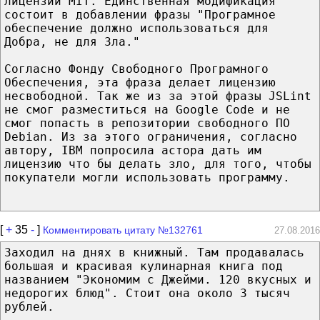
лицензии MIT. Единственная модификация
состоит в добавлении фразы "Програмное
обеспечение должно использоваться для
Добра, не для Зла."
Согласно Фонду Свободного Програмного
Обеспечения, эта фраза делает лицензию
несвободной. Так же из за этой фразы JSLint
не смог разместиться на Google Code и не
смог попасть в репозитории свободного ПО
Debian. Из за этого ограничения, согласно
автору, IBM попросила астора дать им
лицензию что бы делать зло, для того, чтобы
покупатели могли использовать программу.
[
+
35
-
]
Комментировать цитату №132761
27.08.2016
Заходил на днях в книжный. Там продавалась
большая и красивая кулинарная книга под
названием "Экономим с Джейми. 120 вкусных и
недорогих блюд". Стоит она около 3 тысяч
рублей.