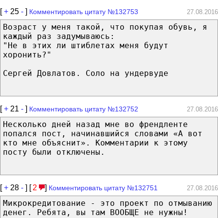
[
+
25
-
]
Комментировать цитату №132753
27.08.2016
Возраст у меня такой, что покупая обувь, я
каждый раз задумываюсь:
"Не в этих ли штиблетах меня будут
хоронить?"
Сергей Довлатов. Соло на ундервуде
[
+
21
-
]
Комментировать цитату №132752
27.08.2016
Несколько дней назад мне во френдленте
попался пост, начинавшийся словами «А вот
кто мне объяснит». Комментарии к этому
посту были отключены.
[
+
28
-
] [
2
]
Комментировать цитату №132751
27.08.2016
Микрокредитование - это проект по отмыванию
денег. Ребята, вы там ВООБЩЕ не нужны!