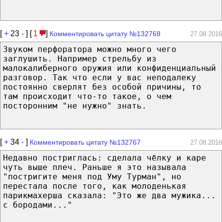
[
+
23
-
] [
1
]
Комментировать цитату №132768
27.08.2016
Звуком перфоратора можно много чего
заглушить. Например стрельбу из
малокалиберного оружия или конфиденциальный
разговор. Так что если у вас неподалеку
постоянно сверлят без особой причины, то
там происходит что-то такое, о чем
посторонним "не нужно" знать.
[
+
34
-
]
Комментировать цитату №132767
27.08.2016
Недавно постриглась: сделала чёлку и каре
чуть выше плеч. Раньше я это называла
"постригите меня под Уму Турман", но
перестала после того, как молоденькая
парикмахерша сказала: "Это же два мужика...
с бородами..."