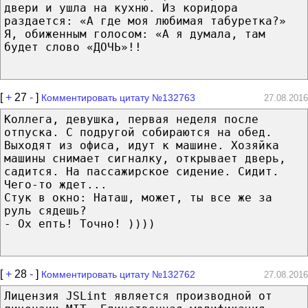
двери и ушла на кухню. Из коридора
раздается: «А где моя любимая табуретка?»
Я, обиженным голосом: «А я думала, там
будет слово «ДОЧЬ»!!
[
+
27
-
]
Комментировать цитату №132763
27.08.2016
Коллега, девушка, первая неделя после
отпуска. С подругой собираются на обед.
Выходят из офиса, идут к машине. Хозяйка
машины снимает сигналку, открывает дверь,
садится. На пассажирское сидение. Сидит.
Чего-то ждет...
Стук в окно: Наташ, может, ты все же за
руль сядешь?
- Ох епть! Точно! ))))
[
+
28
-
]
Комментировать цитату №132762
27.08.2016
Лицензия JSLint является производной от