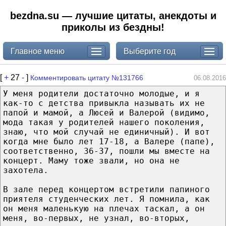
bezdna.su — лучшие цитаты, анекдоты и
приколы из бездны!
Главное меню
Выберите год
[
+
27
-
]
Комментировать цитату №131766
06.08.2016
У меня родители достаточно молодые, и я
как-то с детства привыкла называть их не
папой и мамой, а Люсей и Валерой (видимо,
мода такая у родителей нашего поколения,
знаю, что мой случай не единичный). И вот
когда мне было лет 17-18, а Валере (папе),
соответственно, 36-37, пошли мы вместе на
концерт. Маму тоже звали, но она не
захотела.
В зале перед концертом встретили папиного
приятеля студенческих лет. Я помнила, как
он меня маленькую на плечах таскал, а он
меня, во-первых, не узнал, во-вторых,