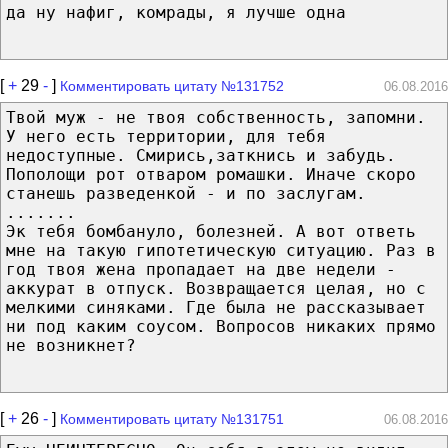
да ну нафиг, комрады, я лучше одна
[
+
29
-
]
Комментировать цитату №131752
06.08.2016
Твой муж - не твоя собственность, запомни.
У него есть территории, для тебя
недоступные. Смирись,заткнись и забудь.
Пополощи рот отваром ромашки. Иначе скоро
станешь разведенкой - и по заслугам.
.......
Эк тебя бомбануло, болезней. А вот ответь
мне на такую гипотетическую ситуацию. Раз в
год твоя жена пропадает на две недели -
аккурат в отпуск. Возвращается целая, но с
мелкими синяками. Где была не рассказывает
ни под каким соусом. Вопросов никаких прямо
не возникнет?
[
+
26
-
]
Комментировать цитату №131751
06.08.2016