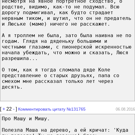
несмотря на явное портретное сходство, о
родстве, видимо, как-то не подумал. Всю
дорогу подмигивал, как будто страдает
нервным тиком, и шутил, что он не предатель
и Люське (маме) ничего не расскажет.
А я троллем не была, зато была наивна не по
годам. Глядя на дяденьку большими и
честными глазами, с пионерской искренностью
начала убеждать, что можно и сказать, Люся
разрешила...
О том, как я тогда сломала дяде Коле
представление о старых друзьях, папа со
смехом мне рассказал только лет через
десять.
[
+
22
-
]
Комментировать цитату №131765
06.08.2016
Про Машу и Мишу.
Полезла Маша на дерево, а ей кричат: 'Куда