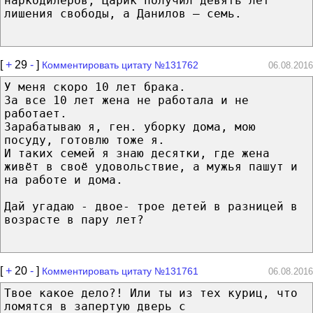
наркодилеров, Царик получил девять лет
лишения свободы, а Данилов – семь.
[
+
29
-
]
Комментировать цитату №131762
06.08.2016
У меня скоро 10 лет брака.
За все 10 лет жена не работала и не
работает.
Зарабатываю я, ген. уборку дома, мою
посуду, готовлю тоже я.
И таких семей я знаю десятки, где жена
живёт в своё удовольствие, а мужья пашут и
на работе и дома.
Дай угадаю - двое- трое детей в разницей в
возрасте в пару лет?
[
+
20
-
]
Комментировать цитату №131761
06.08.2016
Твое какое дело?! Или ты из тех куриц, что
ломятся в запертую дверь с