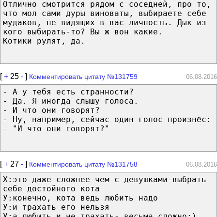
Отлично смотрится рядом с соседней, про то,
что мол сами дуры виноваты, выбираете себе
мудаков, не видящих в вас личность. Дык из
кого выбирать-то? Вы ж вон какие.
Котики рулят, да.
[
+
25
-
]
Комментировать цитату №131759
06.08.2016
- А у тебя есть странности?
- Да. Я иногда слышу голоса.
- И что они говорят?
- Ну, например, сейчас один голос произнёс:
- "И что они говорят?"
[
+
27
-
]
Комментировать цитату №131758
06.08.2016
Х:это даже сложнее чем с девушками-выбрать
себе достойного кота
У:конечно, кота ведь любить надо
У:и трахать его нельзя
У:а любить и не трахать- весьма сложно:)