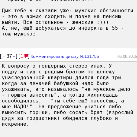
Дык тебе ж сказали уже: мужские обязанности
- это в армию сходить и позже на пенсию
выйти. Все остальное - женские :)))
А, не, ещё добухаться до инфаркта в 55 -
тож мужское.
[
+
37
-
] [
1
]
Комментировать цитату №131755
06.08.2016
К вопросу о гендерных стереотипах. У
подруги суд с родным братом по дележу
унаследованной квартиры длился года три -
когда за лежачей бабушкой надо было
ухаживать, это называлось "не мужское дело
- горшки выносить", а когда жилплощадь
освободилась, - "ты себе ещё насосёшь, а
мне НАДО!". На предложение учиться либо
выносить горшки, либо сосать брат (взрослый
дядя за тридцатник) обиделся глубоко и
искренне.