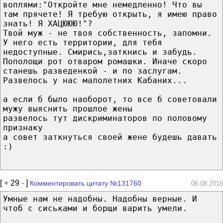
воплями:"Откройте мне немедленно! Что вы
там прячете! Я требую открыть, я имею право
знать! Я ХАЦЮЮЮ!"?
Твой муж - не твоя собственность, запомни.
У него есть территории, для тебя
недоступные. Смирись,заткнись и забудь.
Пополощи рот отваром ромашки. Иначе скоро
станешь разведенкой - и по заслугам.
Развелось у нас малолетних Кабаних...
а если б было наоборот, то все б советовали
мужу выяснить прошлое жены
развелось тут дискриминаторов по половому
признаку
а совет заткнуться своей жене будешь давать
:)
[
+
29
-
]
Комментировать цитату №131760
06.08.2016
Умные нам не надобны. Надобны верные. И
чтоб с сиськами и борщи варить умели.