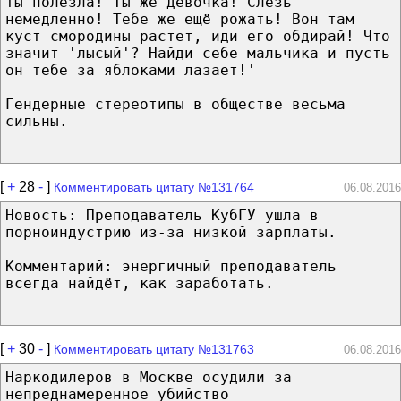
ты полезла! Ты же девочка! Слезь
немедленно! Тебе же ещё рожать! Вон там
куст смородины растет, иди его обдирай! Что
значит 'лысый'? Найди себе мальчика и пусть
он тебе за яблоками лазает!'
Гендерные стереотипы в обществе весьма
сильны.
[
+
28
-
]
Комментировать цитату №131764
06.08.2016
Новость: Преподаватель КубГУ ушла в
порноиндустрию из-за низкой зарплаты.
Комментарий: энергичный преподаватель
всегда найдёт, как заработать.
[
+
30
-
]
Комментировать цитату №131763
06.08.2016
Наркодилеров в Москве осудили за
непреднамеренное убийство