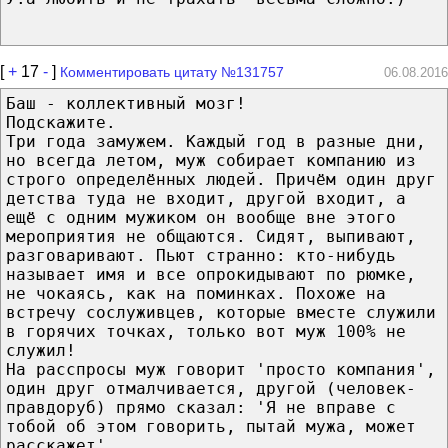
[
+
17
-
]
Комментировать цитату №131757
06.08.2016
Баш - коллективный мозг!
Подскажите.
Три года замужем. Каждый год в разные дни,
но всегда летом, муж собирает компанию из
строго определённых людей. Причём один друг
детства туда не входит, другой входит, а
ещё с одним мужиком он вообще вне этого
мероприятия не общаются. Сидят, выпивают,
разговаривают. Пьют странно: кто-нибудь
называет имя и все опрокидывают по рюмке,
не чокаясь, как на поминках. Похоже на
встречу сослуживцев, которые вместе служили
в горячих точках, только вот муж 100% не
служил!
На расспросы муж говорит 'просто компания',
один друг отмалчивается, другой (человек-
правдоруб) прямо сказал: 'Я не вправе с
тобой об этом говорить, пытай мужа, может
расскажет'.