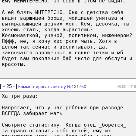
Ему НЕИНТЕРЕСНО. Он себя в этом не видит.
А ей блять ИНТЕРЕСНО. Она с детства себя
видит варщицей борща, мойщицей унитаза и
вытиральщицей децких жоп. Кем, девочка, ты
хочешь стать, когда вырастешь?
Космонавткой, ученой, политиком, инженером?
Пффф, не, я хочу кастрюли мыть. Хотя в
целом так сейчас и воспитывают, да.
Закончатся взрощенные в совке тетки и мб
будет вам поколение баб чисто для обслуги и
красоты.
[
+
25
-
]
Комментировать цитату №131750
06.08.2016
Ха три раза:
Напрягает, что у нас ребёнка при разводе
ВСЕГДА забирает мать
Смотрите статистику. Когда отец _борется_
за право оставить себе детей, ему их