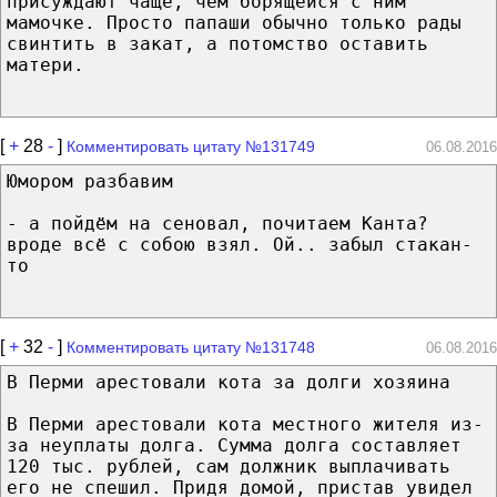
присуждают чаще, чем борящейся с ним
мамочке. Просто папаши обычно только рады
свинтить в закат, а потомство оставить
матери.
[
+
28
-
]
Комментировать цитату №131749
06.08.2016
Юмором разбавим
- а пойдём на сеновал, почитаем Канта?
вроде всё с собою взял. Ой.. забыл стакан-
то
[
+
32
-
]
Комментировать цитату №131748
06.08.2016
В Перми арестовали кота за долги хозяина
В Перми арестовали кота местного жителя из-
за неуплаты долга. Сумма долга составляет
120 тыс. рублей, сам должник выплачивать
его не спешил. Придя домой, пристав увидел