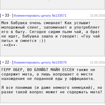
[
+
33
-
]
Комментировать цитату №133571
15.09.2016
Моя бабyшка очень смешная! Как услышит
молодежный сленг, запоминает и употребляет
его в быту. Сегодня сидим пьем чай, а брат
не идет, бабушка зашла и говорит: «Гоу чай
пить» и смеется :))
-•×X×•-
[
+
22
-
]
Комментировать цитату №133570
15.09.2016
ГЕРР ОБЕР, ВО БЛЯЙБТ МАЙН ЕССЕН также не
содержит мата, а лишь вопрошает о месте
нахождения не поданной еды у оффицианта.
Я все понимаю (и даже немного немецкий), но
разве такой вопрос может не содержать мата?