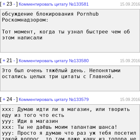
[
+
23
-
]
Комментировать цитату №133581
15.09.2016
обсуждение блокирования Pornhub
Роскомнадзором:
Тот момент, когда ты узнал быстрее чем об
этом написали
[
+
21
-
]
Комментировать цитату №133580
15.09.2016
Это был очень тяжёлый день. Непонятыми
остались целых три цитаты с Главной.
[
+
24
-
]
Комментировать цитату №133579
15.09.2016
xxx: Думаю идти ли в магазин, или творить
еду из того что есть
yyy: Иди в магазин
xxx: Ты не даёшь моим талантам шанса!
yyy: Просто я думаю что раз уж тебя посетил
такой вопрос, то там даже кашу из топора не