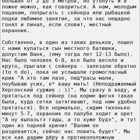
большая от 2 до 3 метров, но утонуть и в
ложке можно, как говориться. А нам, молодым
пацанам, попрыгать с сейнера или рыбацкой
лодки любимое занятие, за что нас нещадно
гонял и пинал, если словит, местный
охранник.
Собственно, в один из таких деньков, пошел
с нами купаться сын местного батюшки,
допустим Ваня, (ему тогда лет 12-13 было).
Нас было человек 6-8, все было весело и
круто, прыгали с сейнера - залезали обратно
(to n do), пока не услышали громогласный
крик "А хто там лазе, пид*расы мали,
поубываю усих, е* вашу мать! (Неподражаемый
Херсонский суржик : ))". Мы сразу в воду, и
прятаться под сейнер (на корме фигня такая
была, куда сетки затягивают, под ним удобно
прятаться). Все нормально, сидим тихонько
минут 5-7, охранник по палубе ходит и орет
"А ну вылазьтэ гады, а то хуже будэ", и тут
один из парней кричит "Валим он
раздевается, сейчас нас ловить будет". Мы
все как дадим дёру в противоположную