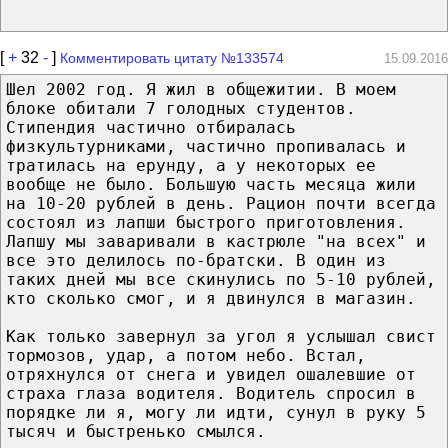
[
+
32
-
]
Комментировать цитату №133574
15.09.2016
Шел 2002 год. Я жил в общежитии. В моем
блоке обитали 7 голодных студентов.
Стипендия частично отбиралась
физкультурниками, частично пропивалась и
тратилась на ерунду, а у некоторых ее
вообще не было. Большую часть месяца жили
на 10-20 рублей в день. Рацион почти всегда
состоял из лапши быстрого приготовления.
Лапшу мы заваривали в кастрюле "на всех" и
все это делилось по-братски. В один из
таких дней мы все скинулись по 5-10 рублей,
кто сколько смог, и я двинулся в магазин.
Как только завернул за угол я услышал свист
тормозов, удар, а потом небо. Встал,
отряхнулся от снега и увидел ошалевшие от
страха глаза водителя. Водитель спросил в
порядке ли я, могу ли идти, сунул в руку 5
тысяч и быстренько смылся.