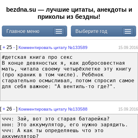
bezdna.su — лучшие цитаты, анекдоты и
приколы из бездны!
Главное меню
Выберите год
[
+
25
-
]
Комментировать цитату №133589
15.09.2016
#детская книга про секс
В конце девяностых я, как добросовестная
мать, читала своему четырёхлетке эту книгу
(про краник в том числе). Ребёнок
старательно осмысливал, потом спросил самое
для себя важное: "А вентиль-то где?".
[
+
26
-
]
Комментировать цитату №133588
15.09.2016
ччч: Зай, вот это старая батарейка?
ннн: Это аккумулятор, его нужно зарядить.
ччч: А как ты определяешь что это
аккумулятор?