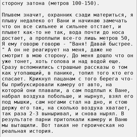
сторону затона (метров 100-150).
Плывем значит, охранник сзади материться, я
плыву недалеко от Вани и начинаю замечать
что он все сильнее и сильнее отстает, и
плывет как-то не так, вода почти до носа
достает, а проплыли все-го лишь метров 50,
Я ему говорю говорю - "Ваня! Давай быстрее.
" А он не реагирует на меня, даже не
смотрит в мою сторону. До меня дошло что он
уже тонет, хоть голова и над водой еще.
Сразу вспомнились страшные рассказы о том
как утопающий, в панике, топил того кто его
спасает. Крикнул пацанам с того берега что-
бы прибуксировали камеру от авто, на
которой они плавали, а сам подплыл к Ване,
набрал воздуха побольше, и нырнул, взял его
под мышки, сам ногами стал на дно, и стою
держу его так, на сколько воздуха хватает,
так раза 2-3 выныривал, и снова нырял. В
результате парни притолкали камеру и Ваню
мы вытащили. Вот такая не героическая но
реальная история.