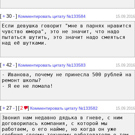
[
+
30
-
]
Комментировать цитату №133584
15.09.2016
Если девушка говорит "мне в парнях нравится
чувство юмора", это не значит, что надо
пытаться шутить, это значит надо смеяться
над её шутками.
[
+
42
-
]
Комментировать цитату №133583
15.09.2016
- Иванова, почему не принесла 500 рублей на
ремонт школы?
- Я ее не ломала!
[
+
27
-
] [
2
]
Комментировать цитату №133582
15.09.2016
Звонил нам недавно дядька в гневе, с ним
договорилась компания, с которой мы
работаем, о его найме, но когда он уже
сообщил своему текущему работодателю о том