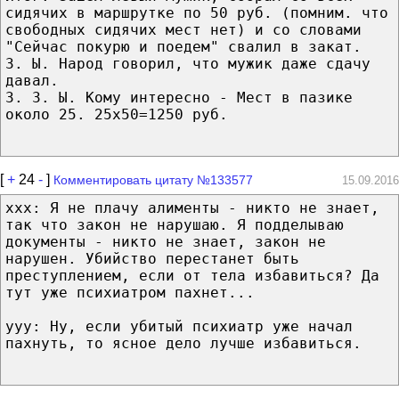
сидячих в маршрутке по 50 руб. (помним. что
свободных сидячих мест нет) и со словами
"Сейчас покурю и поедем" свалил в закат.
З. Ы. Народ говорил, что мужик даже сдачу
давал.
З. З. Ы. Кому интересно - Мест в пазике
около 25. 25х50=1250 руб.
[
+
24
-
]
Комментировать цитату №133577
15.09.2016
ххх: Я не плачу алименты - никто не знает,
так что закон не нарушаю. Я подделываю
документы - никто не знает, закон не
нарушен. Убийство перестанет быть
преступлением, если от тела избавиться? Да
тут уже психиатром пахнет...
yyy: Ну, если убитый психиатр уже начал
пахнуть, то ясное дело лучше избавиться.