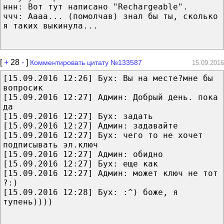
ннн: Вот тут написано "Rechargeable".
ччч: Аааа... (помолчав) знал бы ты, сколько
я таких выкинула...
[
+
28
-
]
Комментировать цитату №133587
15.09.2016
[‎15.‎09.‎2016 12:26] Бух: Вы на месте?мне бы
вопросик
[‎15.‎09.‎2016 12:27] Админ: Добрый день. пока
да
[‎15.‎09.‎2016 12:27] Бух: задать
[‎15.‎09.‎2016 12:27] Админ: задавайте
[‎15.‎09.‎2016 12:27] Бух: чего то не хочет
подписывать эл.ключ
[‎15.‎09.‎2016 12:27] Админ: обидно
[‎15.‎09.‎2016 12:27] Бух: еще как
[‎15.‎09.‎2016 12:27] Админ: может ключ не тот
?:)
[‎15.‎09.‎2016 12:28] Бух: :^) боже, я
тупень))))