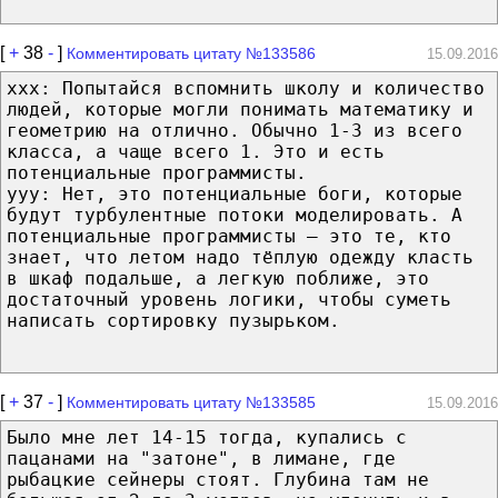
[
+
38
-
]
Комментировать цитату №133586
15.09.2016
xxx: Попытайся вспомнить школу и количество
людей, которые могли понимать математику и
геометрию на отлично. Обычно 1-3 из всего
класса, а чаще всего 1. Это и есть
потенциальные программисты.
yyy: Нет, это потенциальные боги, которые
будут турбулентные потоки моделировать. А
потенциальные программисты — это те, кто
знает, что летом надо тёплую одежду класть
в шкаф подальше, а легкую поближе, это
достаточный уровень логики, чтобы суметь
написать сортировку пузырьком.
[
+
37
-
]
Комментировать цитату №133585
15.09.2016
Было мне лет 14-15 тогда, купались с
пацанами на "затоне", в лимане, где
рыбацкие сейнеры стоят. Глубина там не