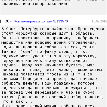
сваришь, ибо топор закончился
[
+
30
-
]
Комментировать цитату №133578
15.09.2016
В Санкт-Петербурге в районе пр. Просвещения
стоят маршрутки которые идут в область.
Оплата происходит по принципу - набралась
маршрутка или подошло время отправления,
водитель прошел и собрал со всех деньги.
Так вот "сел" (по факту стоял, т. к.
сидячих мест уже нет) я в эту маршрутку,
держу полтинничек и жду когда зайдет
водила. Народ уже начинает бухтеть, мол
поехали, пятница, лето, жарко, домой хотим.
Наконец появляется "гость из СНГ" и со
словами "Передаем за проезд, да" начинает
собирать деньги. Наши граждане, которые
сидели уже давно начинают возмущаться, что
за проезд уже передавали и что за хурма
такая. Дальше не интересный разбор полетов,
что и как.. .
Итог: зашел левый мужик, собрал со всех