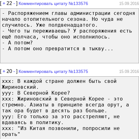
[
+
22
-
]
Комментировать цитату №133576
15.09.2016
- Распоряжением главы администрации сегодня
начало отопительного сезона. Но чуда не
случилось. Уже полдвенадцатого.
- Чего ты переживаешь? У распоряжения есть
ещё полчаса, чтобы оно исполнилось.
- А потом?
- А потом оно превратится в тыкву...
[
+
20
-
]
Комментировать цитату №133575
15.09.2016
xxx: В каждой стране должен быть свой
Жириновский.
yyy: В Северной Корее?
xxx: Жириновский в Северной Корее - это
стремно. Азиаты в принципе всегда орут, а
так ора будет в десять раз больше.
yyy: Его только за это расстреляют, не
вдаваясь в политику.
xxx: "Из Китая позвонили, попросили не
орать"