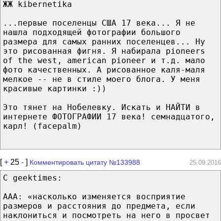
ЖЖ kibernetika
...первые поселенцы США 17 века... Я не
нашла подходящей фотографии большого
размера для самых ранних поселенцев... Ну
это рисованная фигня. Я набирала pioneers
of the west, american pioneer и т.д. мало
фото качественных. А рисованное каля-маля
мелкое -- не в стиле моего блога. У меня
красивые картинки :))
Это тянет на Нобелевку. Искать и НАЙТИ в
интернете ФОТОГРАФИИ 17 века! семнадцатого,
карл! (facepalm)
[
+
25
-
]
Комментировать цитату №133988
25.09.2016
С geektimes:
AAA: «насколько изменяется восприятие
размеров и расстояния до предмета, если
наклониться и посмотреть на него в просвет