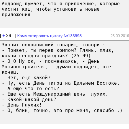
Андроид думает, что я приложение, которые
чистит кэш, чтобы установить новые
приложения
[
+
29
-
]
Комментировать цитату №133998
25.09.2016
Звонит подвыпивший товарищ, говорит:
- Привет, ты перед компом? Глянь, плиз,
какой сегодня праздник? (25.09)
- 0_0 Ну ок, - посмеиваясь, - День
Машиностроителя, - думаю подойдет, все
конец.
- Нет, еще какой?
- Ну, есть День тигра на Дальнем Востоке.
- А еще что-то есть?
- Еще есть Международный день глухих.
- Какой-какой день?
- День Глухих!
- О, блин, точно, это про меня, спасибо :)