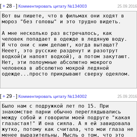
[
+
28
-
]
Комментировать цитату №134003
25.09.2016
Вот вы пишете, что в фильмах они ходят в
мороз "без головы" и это трудно видеть.
А мне несколько раз встречалось, как
человек попадает в одежде в ледяную воду.
И что они с ним делают, когда вытащат?
Нееет, это русские разденут и разотрут
водкой(и напоят водкой), а потом закутают.
Нет, эти полоумные абсолютно мокрого
человека в абсолютно мокрой ледяной
одежде...просто прикрывают сверху одеялом.
[
+
29
-
]
Комментировать цитату №134002
25.09.2016
Было нам с подружкой лет по 15. При
знакомстве парни обычно переглядывались
между собой и говорили моей подруге "какая
глазастая!" И она сияла. А я ей завидовала
жутко, потому как считала, что мои глаза не
менее выразительны. Мысль о том, что это