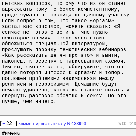
детских вопросов, потому что их он станет
адресовать кому-то более компетентному,
вроде чумазого товарища по дачному участку.
Если вопрос о том, что такое «оргазм»
застал вас врасплох, можете сказать: «Я
сейчас не готов ответить, мне нужно
некоторое время». После чего стоит
обложиться специальной литературой,
прослушать парочку тематических вебинаров
«Как рассказать детям про это» и выйти,
наконец, к ребенку с нарисованной схемой.
Там вы, скорее всего, обнаружите, что он
давно потерял интерес к оргазму и теперь
поглощен проблемами взаимосвязи между
религией и терроризмом. Домашние будут
немало удивлены, когда вы станете пытаться
свернуть разговор обратно к сексу. Но это
лучше, чем ничего.
[
+
22
-
]
Комментировать цитату №133993
25.09.2016
#имена