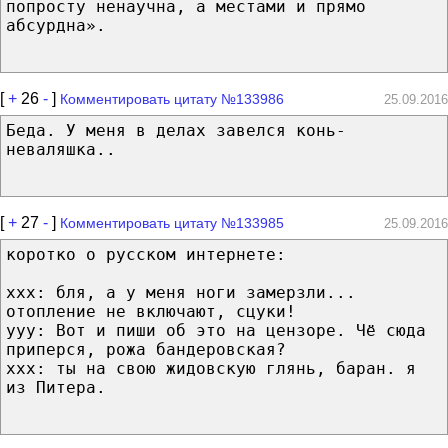
попросту ненаучна, а местами и прямо
абсурдна».
[
+
26
-
]
Комментировать цитату №133986
25.09.2016
Беда. У меня в делах завелся конь-
неваляшка..
[
+
27
-
]
Комментировать цитату №133985
25.09.2016
коротко о русском интернете:
xxx: бля, а у меня ноги замерзли...
отопление не включают, сцуки!
yyy: Вот и пиши об это на цензоре. Чё сюда
приперся, рожа бандеровская?
xxx: ты на свою жидовскую глянь, баран. я
из Питера.