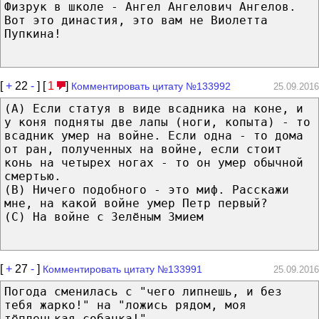
Физрук в школе - Ангел Ангелович Ангелов.
Вот это династия, это вам не Виолетта
Пупкина!
[
+
22
-
] [
1
]
Комментировать цитату №133992
25.09.2016
(A) Если статуя в виде всадника на коне, и
у коня подняты две лапы (ноги, копыта) - то
всадник умер на войне. Если одна - то дома
от ран, полученных на войне, если стоит
конь на четырех ногах - то он умер обычной
смертью.
(B) Ничего подобного - это миф. Расскажи
мне, на какой войне умер Петр первый?
(C) На войне с Зелёным Змием
[
+
27
-
]
Комментировать цитату №133991
25.09.2016
Погода сменилась с "чего липнешь, и без
тебя жарко!" на "ложись рядом, моя
тёпленькая собачка!".