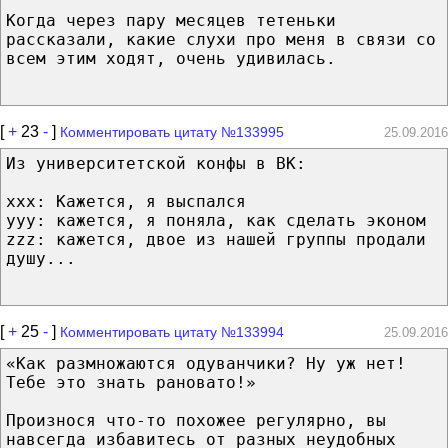
Когда через пару месяцев тетеньки
рассказали, какие слухи про меня в связи со
всем этим ходят, очень удивилась.
[
+
23
-
]
Комментировать цитату №133995
25.09.2016
Из университетской конфы в ВК:
xxx: Кажется, я выспался
yyy: кажется, я поняла, как сделать эконом
zzz: кажется, двое из нашей группы продали
душу...
[
+
25
-
]
Комментировать цитату №133994
25.09.2016
«Как размножаются одуванчики? Ну уж нет!
Тебе это знать рановато!»
Произнося что-то похожее регулярно, вы
навсегда избавитесь от разных неудобных