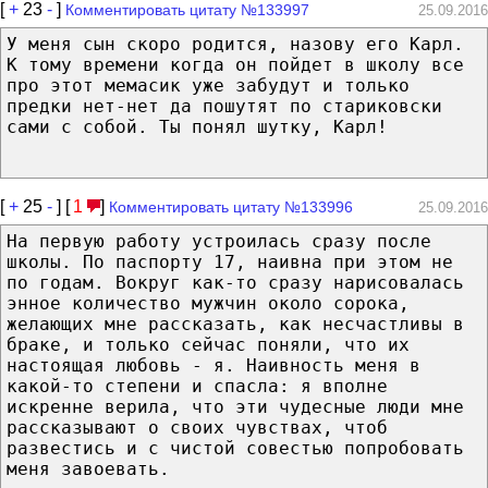
[
+
23
-
]
Комментировать цитату №133997
25.09.2016
У меня сын скоро родится, назову его Карл.
К тому времени когда он пойдет в школу все
про этот мемасик уже забудут и только
предки нет-нет да пошутят по стариковски
сами с собой. Ты понял шутку, Карл!
[
+
25
-
] [
1
]
Комментировать цитату №133996
25.09.2016
На первую работу устроилась сразу после
школы. По паспорту 17, наивна при этом не
по годам. Вокруг как-то сразу нарисовалась
энное количество мужчин около сорока,
желающих мне рассказать, как несчастливы в
браке, и только сейчас поняли, что их
настоящая любовь - я. Наивность меня в
какой-то степени и спасла: я вполне
искренне верила, что эти чудесные люди мне
рассказывают о своих чувствах, чтоб
развестись и с чистой совестью попробовать
меня завоевать.