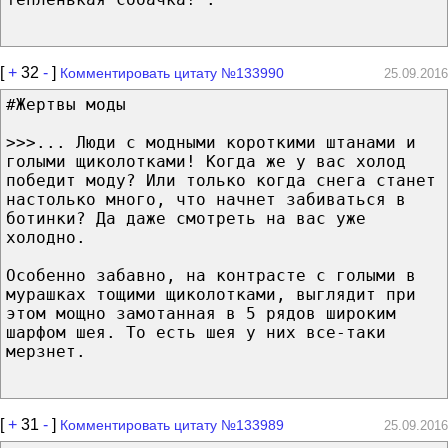
[
+
32
-
]
Комментировать цитату №133990
25.09.2016
#Жертвы моды
>>>... Люди с модными короткими штанами и
голыми щиколотками! Когда же у вас холод
победит моду? Или только когда снега станет
настолько много, что начнет забиваться в
ботинки? Да даже смотреть на вас уже
холодно.
Особенно забавно, на контрасте с голыми в
мурашках тощими щиколотками, выглядит при
этом мощно замотанная в 5 рядов широким
шарфом шея. То есть шея у них все-таки
мерзнет.
[
+
31
-
]
Комментировать цитату №133989
25.09.2016