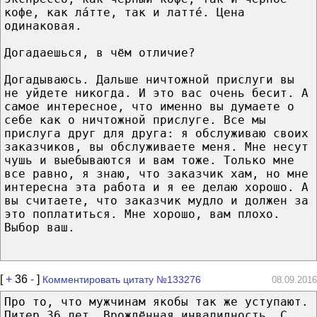
кофе, как ла́тте, так и латтé. Цена
одинаковая.
Догадаешься, в чём отличие?
Догадываюсь. Дальше ничтожной прислуги вы
не уйдете никогда. И это вас очень бесит. А
самое интересное, что именно вы думаете о
себе как о ничтожной прислуге. Все мы
прислуга друг для друга: я обслуживаю своих
заказчиков, вы обслуживаете меня. Мне несут
чушь и выебываются и вам тоже. Только мне
все равно, я знаю, что заказчик хам, но мне
интересна эта работа и я ее делаю хорошо. А
вы считаете, что заказчик мудло и должен за
это поплатиться. Мне хорошо, вам плохо.
Выбор ваш.
[
+
36
-
]
Комментировать цитату №133276
08.09.2016
Про то, что мужчинам якобы так же уступают.
Питер 36 лет. Врождённая инвалидность. С