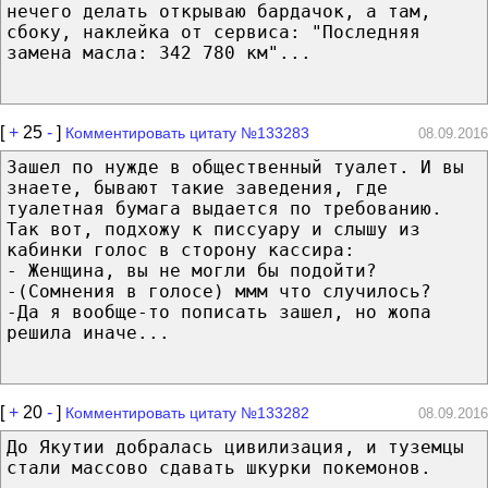
нечего делать открываю бардачок, а там,
сбоку, наклейка от сервиса: "Последняя
замена масла: 342 780 км"...
[
+
25
-
]
Комментировать цитату №133283
08.09.2016
Зашел по нужде в общественный туалет. И вы
знаете, бывают такие заведения, где
туалетная бумага выдается по требованию.
Так вот, подхожу к писсуару и слышу из
кабинки голос в сторону кассира:
- Женщина, вы не могли бы подойти?
-(Сомнения в голосе) ммм что случилось?
-Да я вообще-то пописать зашел, но жопа
решила иначе...
[
+
20
-
]
Комментировать цитату №133282
08.09.2016
До Якутии добралась цивилизация, и туземцы
стали массово сдавать шкурки покемонов.