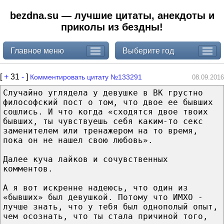
bezdna.su — лучшие цитаты, анекдоты и
приколы из бездны!
Главное меню
Выберите год
[
+
31
-
]
Комментировать цитату №133291
08.09.2016
Случайно углядела у девушке в ВК грустно
философский пост о том, что двое ее бывших
сошлись. И что когда «сходятся двое твоих
бывших, ты чувствуешь себя каким-то секс
заменителем или тренажером на то время,
пока он не нашел свою любовь».
Далее куча лайков и сочувственных
комментов.
А я вот искренне надеюсь, что один из
«бывших» был девушкой. Потому что ИМХО -
лучше знать, что у тебя был однополый опыт,
чем осознать, что ты стала причиной того,