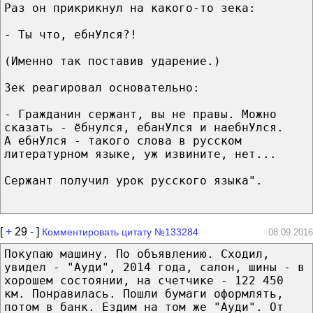
Раз он прикрикнул на какого-то зека:
- Ты что, ебнУлся?!
(Именно так поставив ударение.)
Зек реагировал основательно:
- Гражданин сержант, вы не правы. Можно
сказать - ёбнулся, ебанУлся и наебнУлся.
А ебнУлся - такого слова в русском
литературном языке, уж извините, нет...
Сержант получил урок русского языка".
[
+
29
-
]
Комментировать цитату №133284
08.09.2016
Покупаю машину. По объявлению. Сходил,
увидел - "Ауди", 2014 года, салон, шины - в
хорошем состоянии, на счетчике - 122 450
км. Понравилась. Пошли бумаги оформлять,
потом в банк. Ездим на том же "Ауди". От