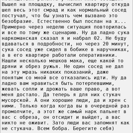
Вышел на площадку, вычислил квартиру откуда
шел весь этот смрад и как нормальный сосед
постучал, что бы узнать чем вызвано это
безобразие. Естественно был послан на х...
Примерно через неделю ситуация повторилась
и все по тому же сценарию. Ну да ладно сука
наркоманская сказал я и набрал 02. Не буду
вдаваться в подробности, но через 20 минут,
сука сосед уже сидел в бобике в наручниках,
а в его квартире работали оперативники.
Нашли несколько мешков мака, еще какой то
дряни и обрез ружья. Не один сосед не дал
на эту мразь никаких показаний, даже
понятым со мной все отказались идти. Ну да
ладно вам нравиться быть потерпевшими,
жевать сопли и дрожать ваше право, а вот
меня достало. Да теперь я для них стукач
мусорской. А они хорошие люди, да и хрен с
ними. Только когда когда вы в очередной раз
промолчите, а этот же самый нарк пальнет в
вас с обреза, он отсидит и выйдет, а вас
никто не оживит. Зато люди вас запомнят как
не стукача. Всем бобра. Берегите себя)