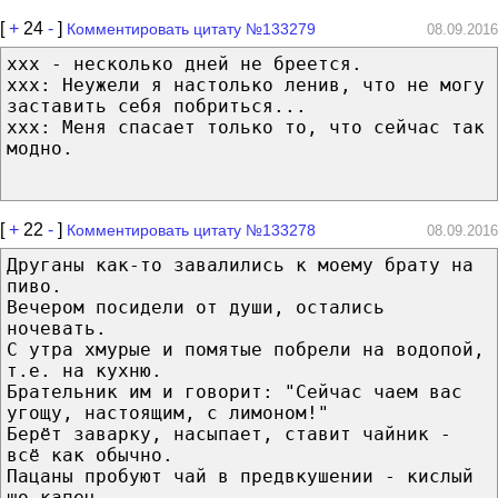
[
+
24
-
]
Комментировать цитату №133279
08.09.2016
ххх - несколько дней не бреется.
ххх: Неужели я настолько ленив, что не могу
заставить себя побриться...
ххх: Меня спасает только то, что сейчас так
модно.
[
+
22
-
]
Комментировать цитату №133278
08.09.2016
Друганы как-то завалились к моему брату на
пиво.
Вечером посидели от души, остались
ночевать.
С утра хмурые и помятые побрели на водопой,
т.е. на кухню.
Брательник им и говорит: "Сейчас чаем вас
угощу, настоящим, с лимоном!"
Берёт заварку, насыпает, ставит чайник -
всё как обычно.
Пацаны пробуют чай в предвкушении - кислый
шо капец.