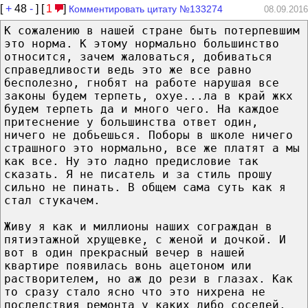
[
+
48
-
] [
1
]
Комментировать цитату №133274
08.09.2016
К сожалению в нашей стране быть потерпевшим
это норма. К этому нормально большинство
относится, зачем жаловаться, добиваться
справедливости ведь это же все равно
бесполезно, гнобят на работе нарушая все
законы будем терпеть, охуе...ла в край жкх
будем терпеть да и много чего. На каждое
притеснение у большинства ответ один,
ничего не добьешься. Поборы в школе ничего
страшного это нормально, все же платят а мы
как все. Ну это ладно предисловие так
сказать. Я не писатель и за стиль прошу
сильно не пинать. В общем сама суть как я
стал стукачем.
Живу я как и миллионы наших сограждан в
пятиэтажной хрущевке, с женой и дочкой. И
вот в один прекрасный вечер в нашей
квартире появилась вонь ацетоном или
растворителем, но аж до рези в глазах. Как
то сразу стало ясно что это нихрена не
последствия ремонта у каких либо соседей.