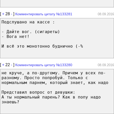
[
+
28
-
]
Комментировать цитату №133281
08.09.2016
Подслушано на кассе :
- Дайте вог. (сигареты)
- Вога нет!
И всё это монотонно буднично (-%
[
+
22
-
]
Комментировать цитату №133280
08.09.2016
не круче, а по-другому. Причем у всех по-
разному. Просто попробуй. Только с
нормальным парнем, который знает, как надо
Представил вопрос от девушки:
А ты нормальный парень? Как в попу надо
знаешь?