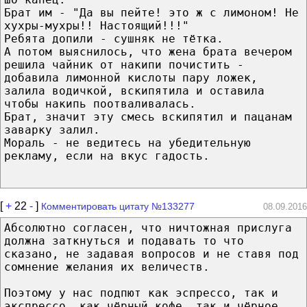
Брат им - "Да вы пейте! это ж с лимоном! Не
хухры-мухры!! Настоящий!!!"
Ребята допили - сушняк не тётка.
А потом выяснилось, что жена брата вечером
решила чайник от накипи почистить -
добавила лимонной кислоты пару ложек,
залила водичкой, вскипятила и оставила
чтобы накипь поотваливалась.
Брат, значит эту смесь вскипятил и пацанам
заварку залил.
Мораль - не ведитесь на убедительную
рекламу, если на вкус гадость.
[
+
22
-
]
Комментировать цитату №133277
08.09.2016
Абсолютно согласен, что ничтожная прислуга
должна заткнуться и подавать то что
сказано, не задавая вопросов и не ставя под
сомнение желания их величеств.
Поэтому у нас подпют как эспрессо, так и
экспрессо, как чёрный кофе, так и чёрное