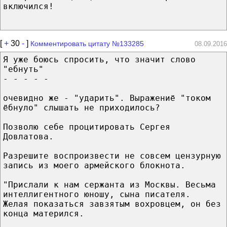
включился!
[
+
30
-
]
Комментировать цитату №133285
08.09.2016
Я уже боюсь спросить, что значит слово
"ебнуть"
- - - - -
очевидно же - "ударить". Выражениё "током
ёбнуло" слышать не приходилось?
Позволю себе процитировать Сергея
Довлатова.
Разрешите воспроизвести не совсем цензурную
запись из моего армейского блокнота.
"Прислали к нам сержанта из Москвы. Весьма
интеллигентного юношу, сына писателя.
Желая показаться завзятым вохровцем, он без
конца матерился.