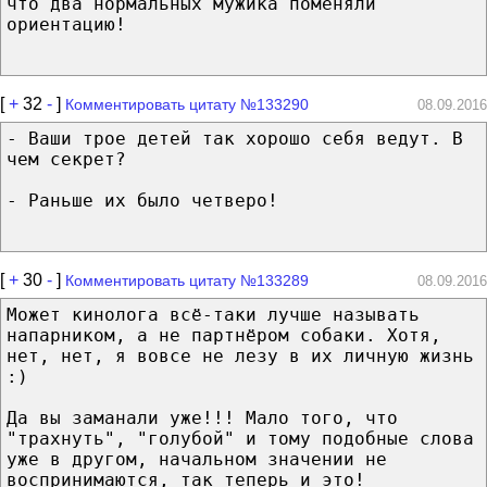
что два нормальных мужика поменяли
ориентацию!
[
+
32
-
]
Комментировать цитату №133290
08.09.2016
- Ваши трое детей так хорошо себя ведут. В
чем секрет?
- Раньше их было четверо!
[
+
30
-
]
Комментировать цитату №133289
08.09.2016
Может кинолога всё-таки лучше называть
напарником, а не партнёром собаки. Хотя,
нет, нет, я вовсе не лезу в их личную жизнь
:)
Да вы заманали уже!!! Мало того, что
"трахнуть", "голубой" и тому подобные слова
уже в другом, начальном значении не
воспринимаются, так теперь и это!