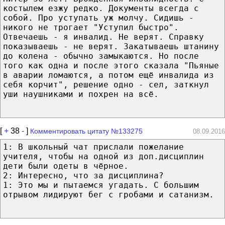
костылем езжу редко. Документы всегда с
собой. Про уступать уж молчу. Сидишь -
никого не трогает "Уступил быстро".
Отвечаешь - я инвалид. Не верят. Справку
показываешь - не верят. Закатываешь штанину
до колена - обычно замыкаются. Но после
того как одна и после этого сказала "Пьяные
в аварии ломаются, а потом ещё инвалида из
себя корчит", решение одно - сел, заткнул
уши наушниками и похрен на всё.
[
+
38
-
]
Комментировать цитату №133275
08.09.2016
1: В школьный чат прислали пожелание
учителя, чтобы на одной из доп.дисциплин
дети были одеты в чёрное.
2: Интересно, что за дисциплина?
1: Это мы и пытаемся угадать. С большим
отрывом лидируют бег с гробами и сатанизм.