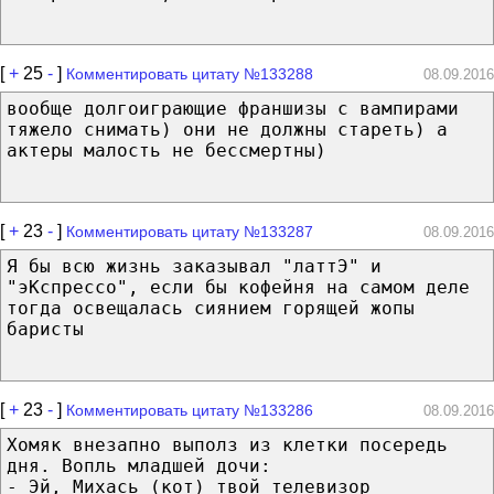
[
+
25
-
]
Комментировать цитату №133288
08.09.2016
вообще долгоиграющие франшизы с вампирами
тяжело снимать) они не должны стареть) а
актеры малость не бессмертны)
[
+
23
-
]
Комментировать цитату №133287
08.09.2016
Я бы всю жизнь заказывал "латтЭ" и
"эКспрессо", если бы кофейня на самом деле
тогда освещалась сиянием горящей жопы
баристы
[
+
23
-
]
Комментировать цитату №133286
08.09.2016
Хомяк внезапно выполз из клетки посередь
дня. Вопль младшей дочи:
- Эй, Михась (кот) твой телевизор