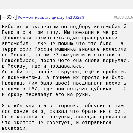
[
+
30
-
]
Комментировать цитату №133273
08.09.2016
Работаю я экспертом по подбору автомобилей.
Было это в том году. Мы поехали к метро
Щёлквоская посмотреть один праворульный
автомобиль. Уже не помню что это было. На
территории России машинка вначале колесила
по Москве, потом её выкупили и отвезли в
Новосибирск, после чего она снова вернулась
в Москву, где и продавалась.
Авто битое, пробег скручен, ещё и проблемы
с документами. А точнее их просто не было.
Продавцы (их было двое) предлагали поехать
с ними в ГАИ, где они получат дубликат ПТС
и сразу передадут его на руки.
Я отвёл клиента в сторонку, обсудил с ним
состояние авто, сказал что брать не стоит.
Он отказался от покупки, поведав продавцам
что эксперт не советует, и отправился
восвояси.