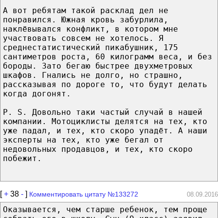
А вот ребятам такой расклад дел не
понравился. Южная кровь забурлила,
наклёвывался конфликт, в котором мне
участвовать совсем не хотелось. Я
среднестатистический пикабушник, 175
сантиметров роста, 60 килограмм веса, и без
бороды. Зато бегаю быстрее двухметровых
шкафов. Гнались не долго, но страшно,
рассказывая по дороге то, что будут делать
когда догонят.
P. S. Довольно таки частый случай в нашей
компании. Мотоциклисты делятся на тех, кто
уже падал, и тех, кто скоро упадёт. А наши
эксперты на тех, кто уже бегал от
недовольных продавцов, и тех, кто скоро
побежит.
[
+
38
-
]
Комментировать цитату №133272
08.09.2016
Оказывается, чем старше ребенок, тем проще