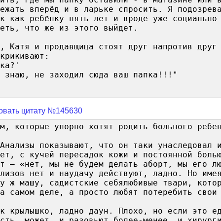
ежать вперёд и в ларьке спросить. Я подозрев
ак как ребёнку пять лет и вроде уже социально
еть, что же из этого выйдет.
, Катя и продавщица стоят друг напротив друг
крикивают:
ка?'
 знаю, не заходил сюда ваш папка!!!"
овать цитату №145630
м, которые упорно хотят родить больного ребе
Анализы показывают, что он таки унаследовал 
ет, с кучей пересадок кожи и постоянной боль
т — «нет, мы не будем делать аборт, мы его л
лизов нет и наудачу действуют, ладно. Но име
у ж машу, садистские себялюбивые твари, кото
а самом деле, а просто любят потеребить свои
к крылышко, ладно даун. Плохо, но если это е
сть, может, и разовьют более-менее, и хирург