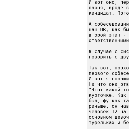
И вот оно, пер
парня, вроде в
кандидат. Пого
А собеседовани
наш HR, как бы
второй этап - 
ответственными
в случае с сис
говорить с дву
Так вот, прохо
первого собесе
И вот я спраши
На что она отв
"Этот какой то
курточке. Как 
был, фу как та
раньше, он на
человек 12 на
основном дево
туфельках и бе