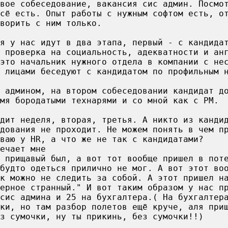
вое собеседование, вакансия сис админ. Посмо
сё есть. Опыт работы с нужным софтом есть, о
ворить с ним только.
я у нас идут в два этапа, первый - с кандида
 проверка на социальность, адекватности и ан
это начальник нужного отдела в компании с не
 лицами беседуют с кандидатом по профильным 
 админом, на втором собеседовании кандидат д
мя бородатыми технарями и со мной как с PM.
дит неделя, вторая, третья. А никто из канди
дования не проходит. Не можем понять в чем п
ваю у HR, а что же не так с кандидатами?
ечает мне
 прищавый был, а вот тот вообще пришел в пот
будто одеться прилично не мог. А вот этот во
к можно не следить за собой. А этот пришел н
верное странный." И вот таким образом у нас п
 сис админа и 25 на бухгалтера.( На бухгалтер
чки, но там разбор полетов ещё круче, аля при
з сумочки, ну ты прикинь, без сумочки!!)