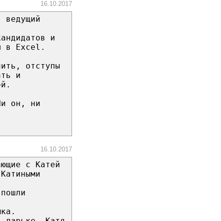
16.10.2017
я ведущий
кандидатов и
ы в Excel.
нить, отступы
ать и
ой.
Ни он, ни
16.10.2017
ающие с Катей
 Катиными
 пошли
мка.
в ларьке. Катя