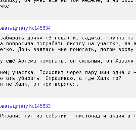
запаху, он умер еще на той неделе, а на рабо
чке
овать цитату №145634
забирать дочку (3 года) из садика. Группа на
а попросила пограбать листву на участке, да 
егко. Дочь взялась мне помогать, потом вооду
у ещё Артема помогать, он сильный, он Хааалк
нец участка. Приходит через пару мин одна и 
огать убирать. Спрашиваю, а где Халк то?
н не Халк, он притворялся.
овать цитату №145633
Рязани. тут из событий - листопад и акция в 