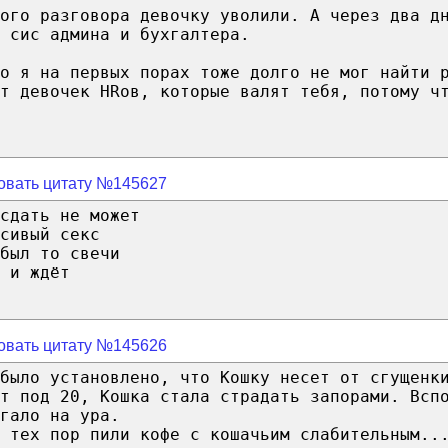
ого разговора девочку уволили. А через два д
 сис админа и бухгалтера.
о я на первых порах тоже долго не мог найти 
т девочек HRов, которые валят тебя, потому ч
овать цитату №145627
сдать не может
сивый секс
был то свечи
 и ждёт
овать цитату №145626
было установлено, что Кошку несет от сгущенк
т под 20, Кошка стала страдать запорами. Всп
гало на ура.
 тех пор пили кофе с кошачьим слабительным..