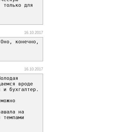
т только для
16.10.2017
 Оно, конечно,
16.10.2017
Молодая
щаемся вроде
н и бухгалтер.
 можно
лашала на
и темпами
.