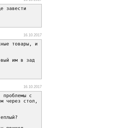
ще завести
16.10.2017
жные товары, и
овый им в зад
16.10.2017
, проблемы с
им через стол,
теплый?