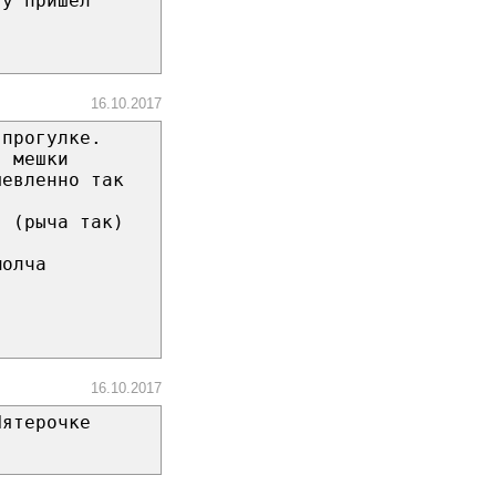
ту пришел
16.10.2017
 прогулке.
в мешки
шевленно так
! (рыча так)
молча
16.10.2017
Пятерочке