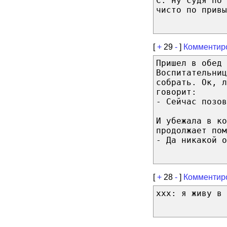
С: ну судя по 
чисто по привы
[
+
29
-
]
Комментир
Пришел в обед 
Воспитательниц
собрать. Ок, л
говорит:
- Сейчас позов
И убежала в ко
продолжает пом
- Да никакой о
[
+
28
-
]
Комментир
ххх: я живу в 