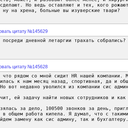
сделают. Но ведь оставляют и тех, кого рожаю
 ну на хрена, больные вы изуверские твари?
овать цитату №145629
 посреди дневной летаргии трахать собрались?
овать цитату №145628
 что рядом со мной сидит HR нашей компании. 
илась к нам месяц назад, спортивная, да и об
Но вот недавно уволился из компании сис адми
чит, ей задачу найти новых сотрудников и как
зялась за дело, 100500 звонков за день, приг
 в общем работа кипела. Я думал, что с таким
йдем замену как сис админу, так и бухгалтеру