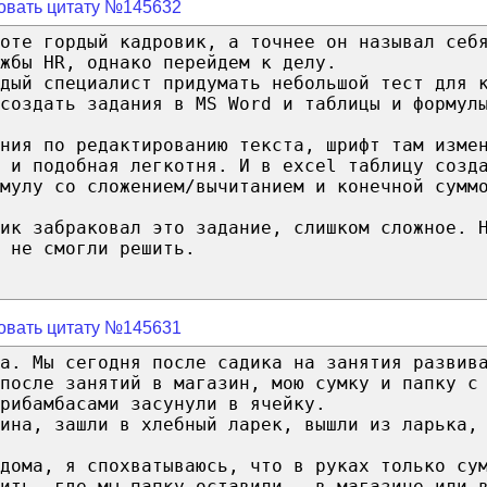
овать цитату №145632
оте гордый кадровик, а точнее он называл себ
жбы HR, однако перейдем к делу.
дый специалист придумать небольшой тест для 
создать задания в MS Word и таблицы и формул
ания по редактированию текста, шрифт там изме
 и подобная легкотня. И в excel таблицу созд
мулу со сложением/вычитанием и конечной сумм
ик забраковал это задание, слишком сложное. 
 не смогли решить.
овать цитату №145631
ма. Мы сегодня после садика на занятия развив
после занятий в магазин, мою сумку и папку с
рибамбасами засунули в ячейку.
ина, зашли в хлебный ларек, вышли из ларька,
дома, я спохватываюсь, что в руках только су
ить, где мы папку оставили - в магазине или 