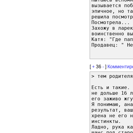
вызывается поб
эпичное, но т
решила посмотр
Посмотрела...
Захожу в ларек
воинственно вы
Катя: "Где пап
Продавец: " Не
[
+
36
-
]
Комментир
> тем родителя
Есть и такие. 
не дольше 16 л
его заживо жгу
Я понимаю, ана
результат, ваш
хрена не его н
инстинкты.
Ладно, рука ка
шанс под старо