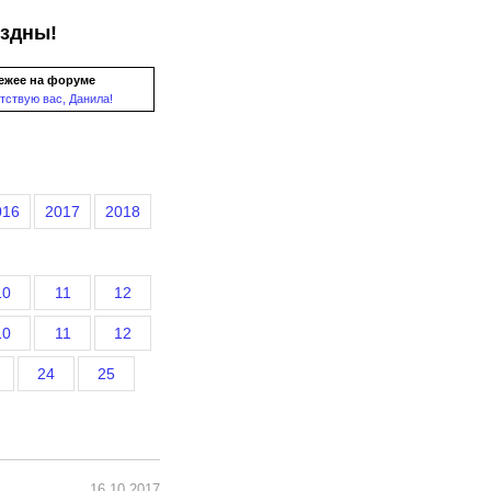
ездны!
ежее на форуме
тствую вас, Данила!
016
2017
2018
10
11
12
10
11
12
24
25
16.10.2017