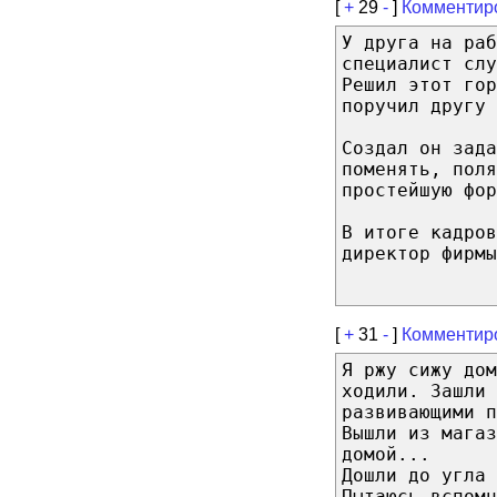
[
+
29
-
]
Комментир
У друга на раб
специалист слу
Решил этот гор
поручил другу 
Создал он зад
поменять, поля
простейшую фор
В итоге кадров
директор фирмы
[
+
31
-
]
Комментир
Я ржу сижу до
ходили. Зашли 
развивающими п
Вышли из магаз
домой...
Дошли до угла 
Пытаюсь вспомн