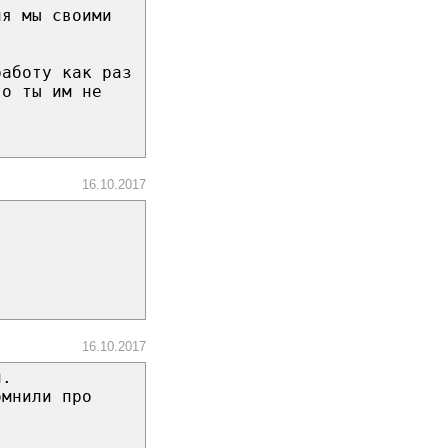
ня мы своими
работу как раз
то ты им не
16.10.2017
16.10.2017
и.
омнили про
.