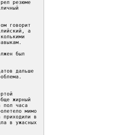
трел резюме
тличный
том говорит
глийский, а
сколькими
навыкам.
олжен был
датов дальше
роблема.
ертой
обще жирный
а пол часа
ролетело мимо
а приходили в
шла в ужасных