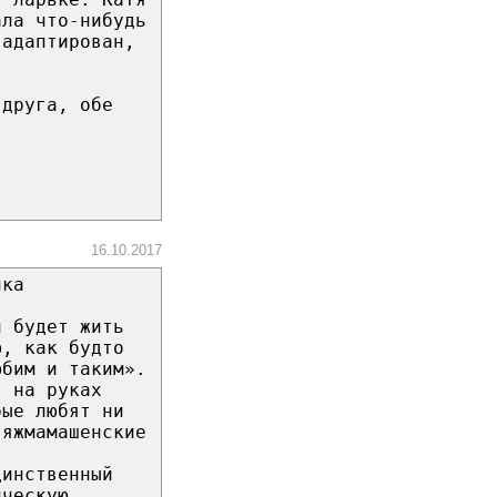
ала что-нибудь
 адаптирован,
 друга, обе
16.10.2017
нка
и будет жить
ю, как будто
юбим и таким».
я на руках
рые любят ни
 яжмамашенские
динственный
ическую