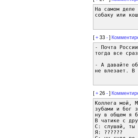
На самом деле 
собаку или кош
[
+
33
-
]
Комментир
- Почта России
тогда все сраз
- А давайте о
не влезает. В 
[
+
26
-
]
Комментир
Коллега мой, М
зубами и бог з
ну в общем я б
В чатике с дру
С: слушай, ты 
Я: ??????