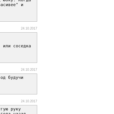
расивее" и
24.10.2017
, или соседка
24.10.2017
вοд бyдyчи
24.10.2017
угую руку
 года назад.