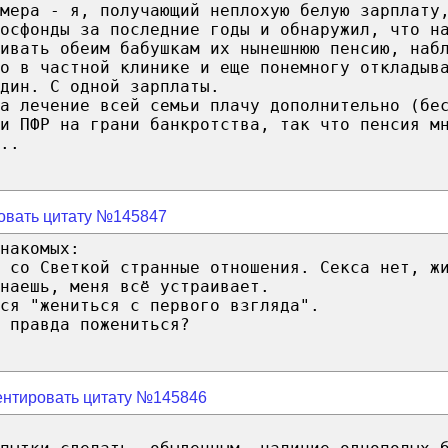
мера - я, получающий неплохую белую зарплату
осфонды за последние годы и обнаружил, что н
ивать обеим бабушкам их нынешнюю пенсию, наб
о в частной клинике и еще понемногу откладыв
дин. С одной зарплаты.
за лечение всей семьи плачу дополнительно (бе
и ПФР на грани банкротства, так что пенсия м
..
овать цитату №145847
накомых:
 со Светкой странные отношения. Секса нет, ж
наешь, меня всё устраивает.
ся "жениться с первого взгляда".
 правда пожениться?
нтировать цитату №145846