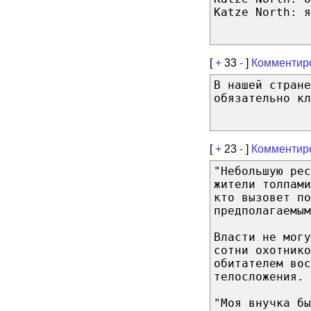
Katze North: я
[
+
33
-
]
Комментир
В нашей стране
обязательно к
[
+
23
-
]
Комментир
"Небольшую рес
жители толпами
кто вызовет по
предполагаемым
Власти не могу
сотни охотнико
обитателем вос
телосложения. 
"Моя внучка бы