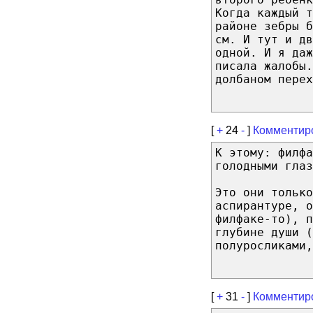
Когда каждый т
районе зебры 
см. И тут и дв
одной. И я даж
писала жалобы.
долбаном пере
[
+
24
-
]
Комментир
К этому: филфа
голодными глаз
Это они только
аспирантуре, о
филфаке-то), п
глубине души (
полуросликами,
[
+
31
-
]
Комментир