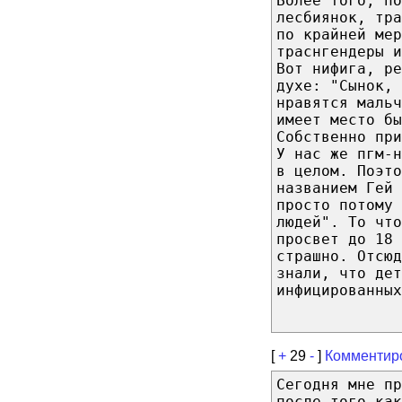
Более того, п
лесбиянок, тра
по крайней мер
траснгендеры и
Вот нифига, ре
духе: "Cынок, 
нравятся мальч
имеет место бы
Собственно пр
У нас же пгм-н
в целом. Поэто
названием Гей 
просто потому 
людей". То чт
просвет до 18 
страшно. Отсюд
знали, что дет
инфицированных
[
+
29
-
]
Комментир
Сегодня мне пр
после того ка