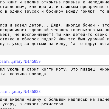
го книг и вполне открытые призывы к неподчин
ставленным, как враги, и слишком прозрачные 
о в одних трусах и босиком всюду гоняют, то 
лся и завёл деток... Дядя, иногда банан - эт
оспринимает здоровый человек голенького малы
ъект, не воспринимает! ты как детей-то своих
стояка в обморок падал? Или это был удачный 
нуть уход за детьми на жену, "а то вдруг вст
овать цитату №145839
ил уколы и стриг когти коту. Это пиздец, жир
тит хозяина природы.
овать цитату №145838
дня видела машину с большой надписью на задн
 усёру, а сажают режиссёра.
хахаха