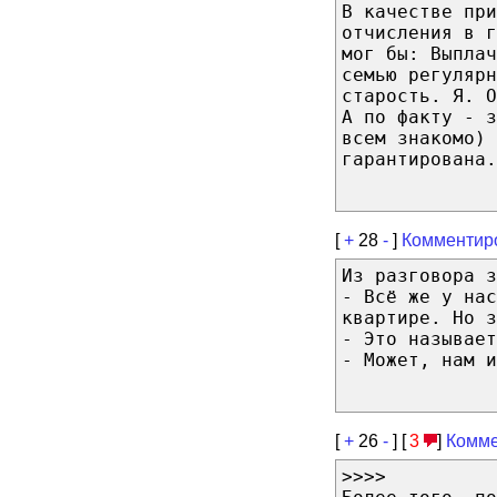
В качестве при
отчисления в г
мог бы: Выплач
семью регулярн
старость. Я. О
А по факту - 
всем знакомо) 
гарантирована.
[
+
28
-
]
Комментир
Из разговора з
- Всё же у нас
квартире. Но з
- Это называет
- Может, нам и
[
+
26
-
] [
3
]
Комме
>>>>