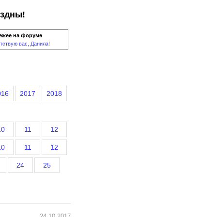
ездны!
ежее на форуме
тствую вас, Данила!
016
2017
2018
10
11
12
10
11
12
24
25
24.10.2017