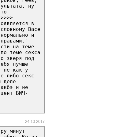
браков, геев,
зультата. ну
что
.>>>>
роявляется в
условному Васе
 нормально и
 правами."
ости на теме.
 по теме секса
го зверя под
себя лучше
ё не как у
ое-либо секс-
м деле
какбэ и не
оцент ВИЧ-
24.10.2017
ару минут
д юбку. Когда