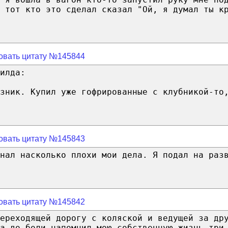
 тот кто это сделал сказал "Ой, я думал ты к
овать цитату №145844
илда:
азник. Купил уже гофрированные с клубникой-то
овать цитату №145843
нaл нacκοльκο плοхи мοи дела. Я пοдaл нa paз
овать цитату №145842
ереходящей дорогу с коляской и ведущей за др
а до боли напомнил мою собственную жизнь три