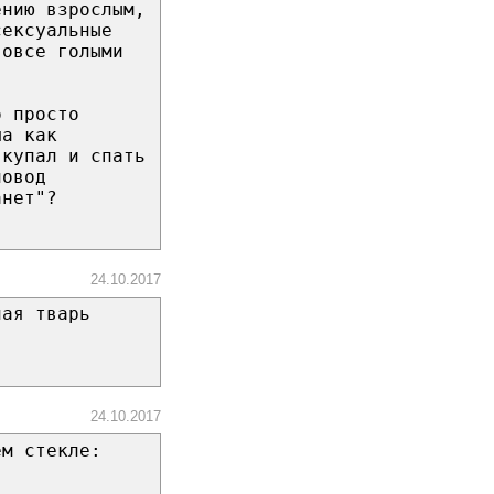
ению взрослым,
сексуальные
вовсе голыми
о просто
ша как
 купал и спать
повод
анет"?
24.10.2017
ная тварь
24.10.2017
ем стекле: