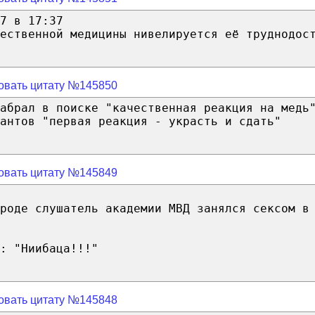
7 в 17:37
ественной медицины нивелируется её труднодос
овать цитату №145850
абрал в поиске "качественная реакция на медь
антов "первая реакция - украсть и сдать"
овать цитату №145849
роде слушатель академии МВД занялся сексом в
: "Ниибаца!!!"
овать цитату №145848