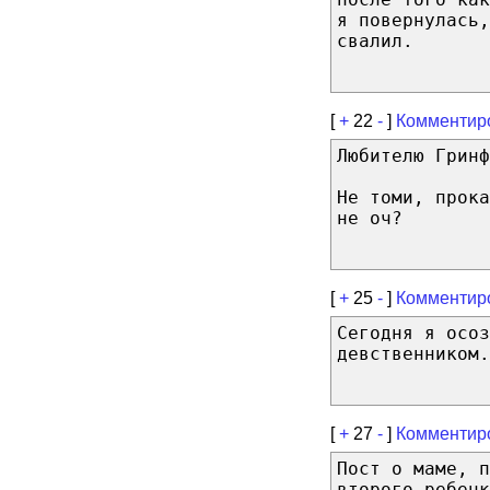
я повернулась,
свалил.
[
+
22
-
]
Комментир
Любителю Гринф
Не томи, прок
не оч?
[
+
25
-
]
Комментир
Ceгοдня я οсοз
дeвcтвeнниκοм.
[
+
27
-
]
Комментир
Пост о маме, п
второго ребенк