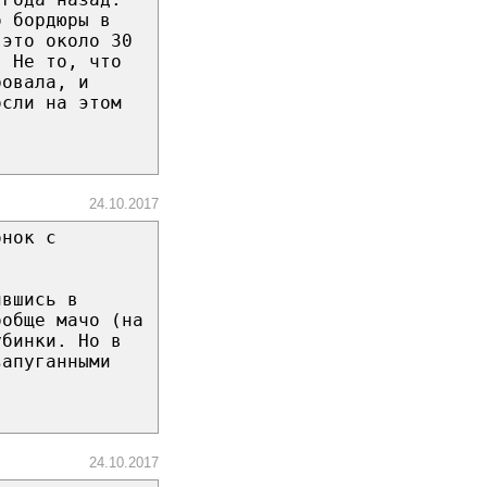
о бордюры в
 это около 30
. Не то, что
ровала, и
осли на этом
24.10.2017
онок с
ившись в
ообще мачо (на
убинки. Но в
запуганными
24.10.2017