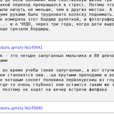
акой переход превращался в стресс. Потому чт
были ничуть не меньше, чем в других местах. А
умя руками было трудновато коляску поднимать
е измеряла этот бордюр рулеткой, и фотографи
... и о ЧУДО, через три года, когда дети выр
ходе срезали бордюры.
овать цитату №145841
к - это четыре запуганных мальчика и 80 девч
ами
 во время учебы такие запуганные, а вот отуч
ни становятся нии...ца крутыми преподами и в
о которым сохнет половина первокурсниц из гл
где-то очень глубоко) они остаются таким же 
 поэтому не ходят на вечер встречи филфака
овать цитату №145840