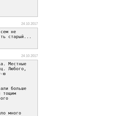
24.10.2017
всем не
ять старый...
24.10.2017
ка. Местные
йц. Любого,
9-ю
вали больше
и тощим
ного
ыло много