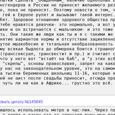
опытки сделать _обыденным_ наличие однополых 
нсгендеров в России не приносят желаемого ре
е, пока не приносят. Поэтому новости о том, 
 гей в Европе рулят и вызывают такой интерес
бят. Здоровое отношение здорового общества п
тебе нравятся девочки- это нормально, а вот 
ики и он встречается с мальчиком- и это тоже
ть. Они такие же люди как ты и я с такими же
инятие вариантов нормы и отсутствие зацикленн
утое мракобесие и тотальная необразованность
му всякая быдлота до обморока боится страшно
(транссексуал, трансвестит и пр.) и считает 
что у него вот "встаёт на баб", а "у этих вс
о "скрепы", основы православия, запрет на как
у нас на законодательном уровне, это на само
а тысячи беременных школьниц 11-16, которые 
ей не аист после свадьбы приносит, отсюда пр
 чуть ли ни как в Африке... грустно это всё.
овать цитату №145845
ишлось использовать метро в час-пик. Через п
к я вошла в вагон кто-то запустил руку мне по