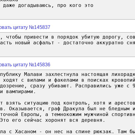
 даже догадываюсь, про кого это
овать цитату №145837
, чтобы привести в порядок убитую дорогу, со
ласть новый асфальт - достаточно аккуратно сн
овать цитату №145836
публику Малави захлестнула настоящая лихорад
 ходят с вилами и факелами в поисках кровопи
дозрение, сразу убивают. Расправились уже с 
и вампирами.
т взять ситуацию под контроль, хотя и аресто
в. Оказывается, граф Дракула был не бледным 
точной Европы, а темнокожим мужчиной спортив
Это его сейчас хоронят вся деревня.
ла с Хасаном - он нес на спине рюкзак. Там б