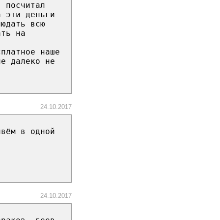
, посчитал
а эти деньги
людать всю
ать на
сплатное наше
не далеко не
24.10.2017
ивём в одной
24.10.2017