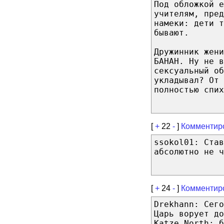
Под обложкой е
учителям, пред
намеки: дети т
бывают.
Дружинник жени
БАНАН. Ну не в
сексуальный об
укладывал? От 
полностью спих
[
+
22
-
]
Комментир
ssokol01: Став
абсолютно не ч
[
+
24
-
]
Комментир
Drekhann: Сего
Царь ворует до
Katze North: б