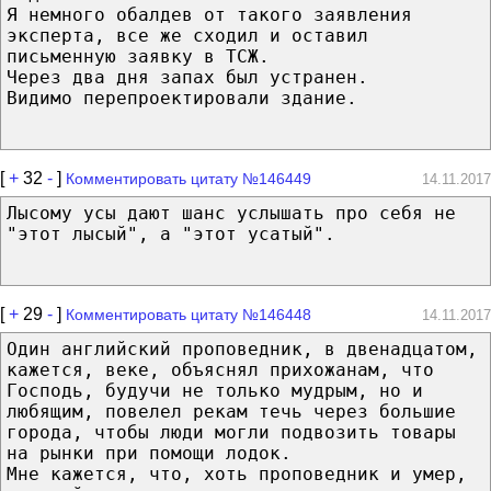
Я немного обалдев от такого заявления
эксперта, все же сходил и оставил
письменную заявку в ТСЖ.
Через два дня запах был устранен.
Видимо перепроектировали здание.
[
+
32
-
]
Комментировать цитату №146449
14.11.2017
Лысому усы дают шанс услышать про себя не
"этот лысый", а "этот усатый".
[
+
29
-
]
Комментировать цитату №146448
14.11.2017
Один английский проповедник, в двенадцатом,
кажется, веке, объяснял прихожанам, что
Господь, будучи не только мудрым, но и
любящим, повелел рекам течь через большие
города, чтобы люди могли подвозить товары
на рынки при помощи лодок.
Мне кажется, что, хоть проповедник и умер,