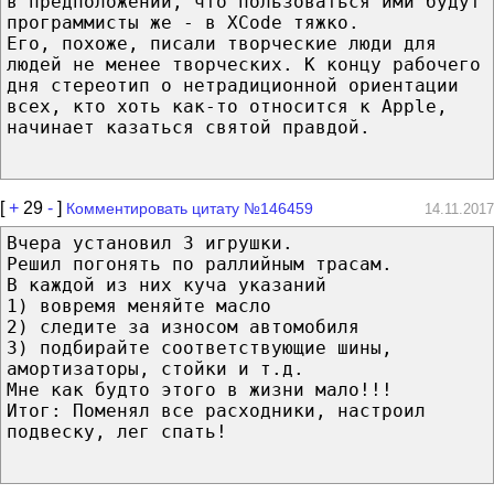
в предположении, что пользоваться ими будут
программисты же - в XCode тяжко.
Его, похоже, писали творческие люди для
людей не менее творческих. К концу рабочего
дня стереотип о нетрадиционной ориентации
всех, кто хоть как-то относится к Apple,
начинает казаться святой правдой.
[
+
29
-
]
Комментировать цитату №146459
14.11.2017
Вчера установил 3 игрушки.
Решил погонять по раллийным трасам.
В каждой из них куча указаний
1) вовремя меняйте масло
2) следите за износом автомобиля
3) подбирайте соответствующие шины,
амортизаторы, стойки и т.д.
Мне как будто этого в жизни мало!!!
Итог: Поменял все расходники, настроил
подвеску, лег спать!