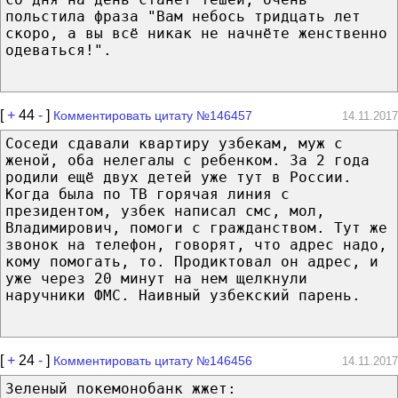
польстила фраза "Вам небось тридцать лет
скоро, а вы всё никак не начнёте женственно
одеваться!".
[
+
44
-
]
Комментировать цитату №146457
14.11.2017
Соседи сдавали квартиру узбекам, муж с
женой, оба нелегалы с ребенком. За 2 года
родили ещё двух детей уже тут в России.
Когда была по ТВ горячая линия с
президентом, узбек написал смс, мол,
Владимирович, помоги с гражданством. Тут же
звонок на телефон, говорят, что адрес надо,
кому помогать, то. Продиктовал он адрес, и
уже через 20 минут на нем щелкнули
наручники ФМС. Наивный узбекский парень.
[
+
24
-
]
Комментировать цитату №146456
14.11.2017
Зеленый покемонобанк жжет: