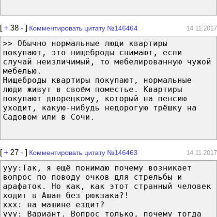
[
+
38
-
]
Комментировать цитату №146464
14.11.2017
>> Обычно нормальные люди квартиры
покупают, это нищеброды снимают, если
случай неизличимый, то мебелированную чужой
мебелью.
Нищеброды квартиры покупают, нормальные
люди живут в своём поместье. Квартиры
покупают дворецкому, который на пенсию
уходит, какую-нибудь недорогую трёшку на
Садовом или в Сочи.
[
+
27
-
]
Комментировать цитату №146463
14.11.2017
ууу:Так, я ещё понимаю почему возникает
вопрос по поводу очков для стрельбы и
арафаток. Но как, как этот странный человек
ходит в Ашан без рюкзака?!
ххх: на машине ездит?
ууу: Вариант. Вопрос только, почему тогда