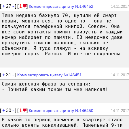
[
+
27
-
] [
1
]
Комментировать цитату №146452
14.11.2017
Тёще недавно бахнуло 70, купили ей смарт
новый, модная вся, но одно но - она не
пользуется телефонной книгой. Совсем. Она
все свои контакты помнит наизусть и каждый
номер набирает по памяти. Ей невдомёк даже
прокрутить список вызовов, сколько не
объясняли. Я туда глянул - на вскидку
номеров сорок. Разных. И все не сохранены.
[
+
31
-
]
Комментировать цитату №146451
14.11.2017
Самая женская фраза за сегодня:
- Почитай каким тоном ты мне написал!
[
+
30
-
] [
1
]
Комментировать цитату №146450
14.11.2017
В какой-то период времени в квартире стало
сильно вонять канализацией. Панельный 9-ти