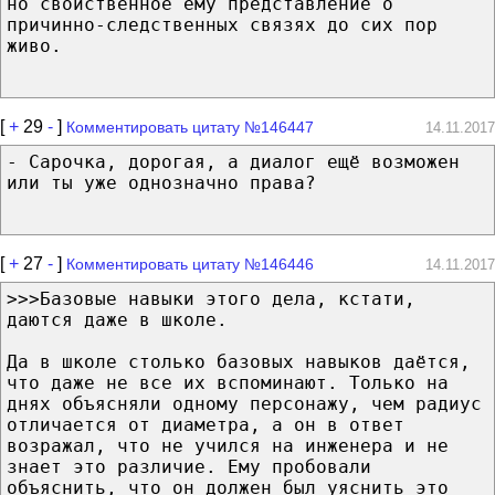
но свойственное ему представление о
причинно-следственных связях до сих пор
живо.
[
+
29
-
]
Комментировать цитату №146447
14.11.2017
- Сарочка, дорогая, а диалог ещё возможен
или ты уже однозначно права?
[
+
27
-
]
Комментировать цитату №146446
14.11.2017
>>>Базовые навыки этого дела, кстати,
даются даже в школе.
Да в школе столько базовых навыков даётся,
что даже не все их вспоминают. Только на
днях объясняли одному персонажу, чем радиус
отличается от диаметра, а он в ответ
возражал, что не учился на инженера и не
знает это различие. Ему пробовали
объяснить, что он должен был уяснить это