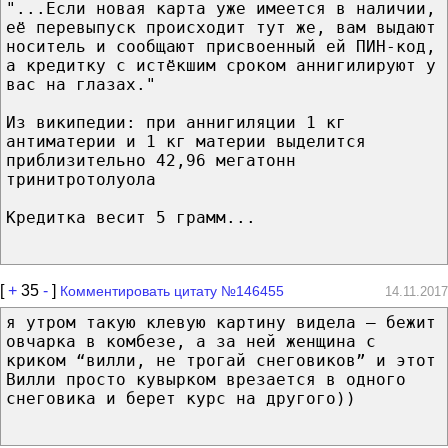
"...Если новая карта уже имеется в наличии,
её перевыпуск происходит тут же, вам выдают
носитель и сообщают присвоенный ей ПИН-код,
а кредитку с истёкшим сроком аннигилируют у
вас на глазах."
Из википедии: при аннигиляции 1 кг
антиматерии и 1 кг материи выделится
приблизительно 42,96 мегатонн
тринитротолуола
Кредитка весит 5 грамм...
[
+
35
-
]
Комментировать цитату №146455
14.11.2017
я утром такую клевую картину видела – бежит
овчарка в комбезе, а за ней женщина с
криком “вилли, не трогай снеговиков” и этот
Вилли просто кувырком врезается в одного
снеговика и берет курс на другого))