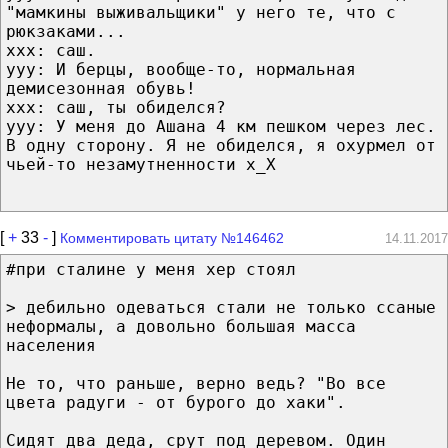
"мамкины выживальщики" у него те, что с
рюкзаками...
ххх: саш.
ууу: И берцы, вообще-то, нормальная
демисезонная обувь!
ххх: саш, ты обиделся?
ууу: У меня до Ашана 4 км пешком через лес.
В одну сторону. Я не обиделся, я охурмел от
чьей-то незамутненности x_X
[
+
33
-
]
Комментировать цитату №146462
14.11.2017
#при сталине у меня хер стоял
> дебильно одеваться стали не только ссаные
неформалы, а довольно большая масса
населения
Не то, что раньше, верно ведь? "Во все
цвета радуги - от бурого до хаки".
Сидят два деда, срут под деревом. Один