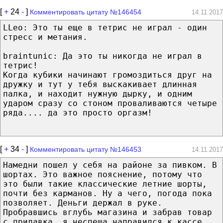
[
+
24
-
]
Комментировать цитату №146454
14.11.2017
LLeo: Это ты еще в тетрис не играл - один
стресс и метания.
braintunic: Да это ты никогда не играл в
тетрис!
Когда кубики начинают громоздиться друг на
дружку и тут у тебя выскакивает длинная
палка, и находит нужную дырку, и одним
ударом сразу со стоном проваливаются четыре
ряда.... да это просто оргазм!
[
+
34
-
]
Комментировать цитату №146453
14.11.2017
Намедни пошел у себя на районе за пивком. В
шортах. Это важное пояснение, потому что
это были такие классические летние шорты,
почти без карманов. Ну а чего, погода пока
позволяет. Деньги держал в руке.
Пробравшись вглубь магазина и забрав товар
с прилавка, я неспеша направился к кассе.