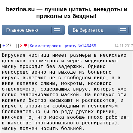
bezdna.su — лучшие цитаты, анекдоты и
приколы из бездны!
Главное меню
Выберите год
[
+
27
-
] [
2
]
Комментировать цитату №146465
14.11.2017
Вирусная частица имеет размеры в несколько
десятков нанометров и через медицинскую
маску проходит без задержки. Однако
непосредственно на выходе из больного
вирусы вылетают не в свободном виде, а в
виде капелек слюны, мокроты, носового
отделяемого, содержащих вирус, которые уже
легко задерживаются маской. На воздухе эти
капельки быстро высыхают и распадаются, и
вирус становится свободным и неуловимым.
Следовательно (и по ряду других причин,
включая то, что маска вообще плохо работает
в качестве противопыльного респиратора),
маску должен носить больной.