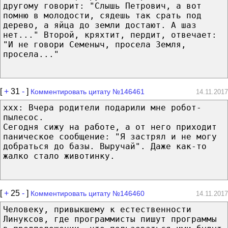
другому говорит: "Слышь Петрович, а вот
помню в молодости, сядешь так срать под
дерево, а яйца до земли достают. А шаз
нет..." Второй, кряхтит, пердит, отвечает:
"И не говори Семеныч, просела Земля,
просела..."
[
+
31
-
]
Комментировать цитату №146461
14.11.2017
xxx: Вчера родители подарили мне робот-
пылесос.
Сегодня сижу на работе, а от него приходит
паническое сообщение: "Я застрял и не могу
добраться до базы. Выручай". Даже как-то
жалко стало животинку.
[
+
25
-
]
Комментировать цитату №146460
14.11.2017
Человеку, привыкшему к естественности
Линуксов, где программисты пишут программы