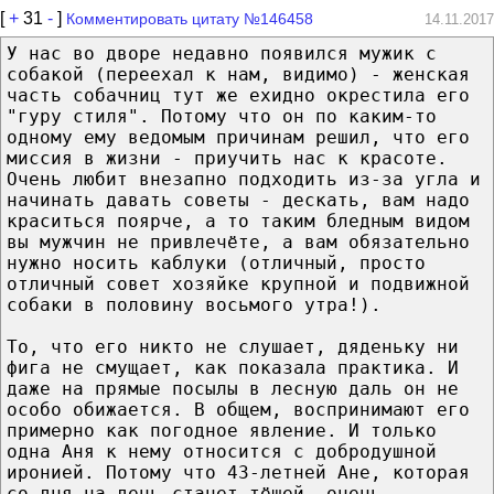
[
+
31
-
]
Комментировать цитату №146458
14.11.2017
У нас во дворе недавно появился мужик с
собакой (переехал к нам, видимо) - женская
часть собачниц тут же ехидно окрестила его
"гуру стиля". Потому что он по каким-то
одному ему ведомым причинам решил, что его
миссия в жизни - приучить нас к красоте.
Очень любит внезапно подходить из-за угла и
начинать давать советы - дескать, вам надо
краситься поярче, а то таким бледным видом
вы мужчин не привлечёте, а вам обязательно
нужно носить каблуки (отличный, просто
отличный совет хозяйке крупной и подвижной
собаки в половину восьмого утра!).
То, что его никто не слушает, дяденьку ни
фига не смущает, как показала практика. И
даже на прямые посылы в лесную даль он не
особо обижается. В общем, воспринимают его
примерно как погодное явление. И только
одна Аня к нему относится с добродушной
иронией. Потому что 43-летней Ане, которая
со дня на день станет тёшей, очень