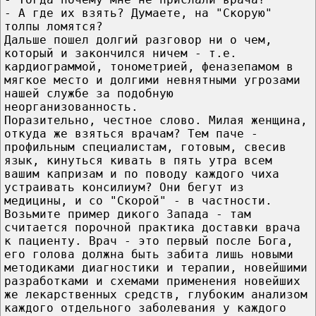
- А где их взять? Думаете, на "Скорую"
толпы ломятся?
Дальше пошел долгий разговор ни о чем,
который и закончился ничем - т.е.
кардиограммой, тонометрией, феназепамом в
мягкое место и долгими невнятными угрозами
нашей службе за подобную
неорганизованность.
Поразительно, честное слово. Милая женщина,
откуда же взяться врачам? Тем паче -
профильным специалистам, готовым, свесив
язык, кинуться кивать в пять утра всем
вашим капризам и по поводу каждого чиха
устраивать консилиум? Они бегут из
медицины, и со "Скорой" - в частности.
Возьмите пример дикого Запада - там
считается порочной практика доставки врача
к пациенту. Врач - это первый после Бога,
его голова должна быть забита лишь новыми
методиками диагностики и терапии, новейшими
разработками и схемами применения новейших
же лекарственных средств, глубоким анализом
каждого отдельного заболевания у каждого