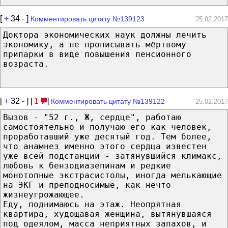
[
+
34
-
]
Комментировать цитату №139123
25.02.2017
Доктора экономических наук должны лечить
экономику, а не прописывать мёртвому
припарки в виде повышения пенсионного
возраста.
[
+
32
-
] [
1
]
Комментировать цитату №139122
25.02.2017
Вызов - "52 г., Ж, сердце", работаю
самостоятельно и получаю его как человек,
проработавший уже десятый год. Тем более,
что анамнез именно этого сердца известен
уже всей подстанции - затянувшийся климакс,
любовь к бензодиазепинам и редкие
монотопные экстрасистолы, иногда мелькающие
на ЭКГ и преподносимые, как нечто
жизнеугрожающее.
Еду, поднимаюсь на этаж. Неопрятная
квартира, худощавая женщина, вытянувшаяся
под одеялом, масса неприятных запахов, и