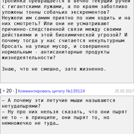
тропинка превращается в вечно текущий ручей
с гигантскими лужами, а по краям заботливо
уложены тонны собачьих экскрементов?
Неужели им самим приятно по ним ходить и на
них смотреть? Или они не усматривают
причинно-следственной связи между своими
действиями и этой биохимической угрозой? И
почему тогда у нас считается некультурным
бросать на улице мусор, и совершенно
нормальным - антисанитарные продукты
жизнедеятельности?
Знаю, что не смешно, зато жизненно.
[
+
20
-
]
Комментировать цитату №139124
25.02.2017
— А почему эти летучие мыши называются
нетудапырями?
— Ну про них нельзя сказать, что они пырят
не то — в принципе, они пырят то, но
немножечко не туда…