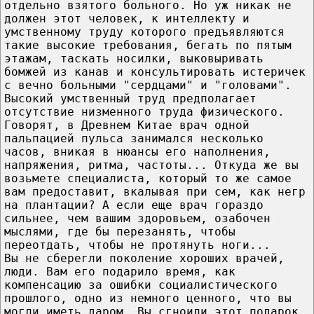
отдельно взятого больного. Но уж никак не
должен этот человек, к интеллекту и
умственному труду которого предъявляются
такие высокие требования, бегать по пятым
этажам, таскать носилки, выковыривать
бомжей из канав и консультировать истеричек
с вечно больными "сердцами" и "головами".
Высокий умственный труд предполагает
отсутствие низменного труда физического.
Говорят, в Древнем Китае врач одной
пальпацией пульса занимался несколько
часов, вникая в нюансы его наполнения,
напряжения, ритма, частоты... Откуда же вы
возьмете специалиста, который то же самое
вам предоставит, вкалывая при сем, как негр
на плантации? А если еще врач гораздо
сильнее, чем вашим здоровьем, озабочен
мыслями, где бы перезанять, чтобы
переотдать, чтобы не протянуть ноги...
Вы не сберегли поколение хороших врачей,
люди. Вам его подарило время, как
компенсацию за ошибки социалистического
прошлого, одно из немного ценного, что вы
могли иметь даром. Вы сгноили этот подарок