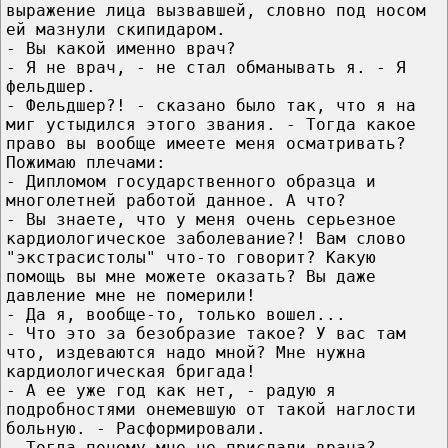
выражение лица вызвавшей, словно под носом
ей мазнули скипидаром.
- Вы какой именно врач?
- Я не врач, - не стал обманывать я. - Я
фельдшер.
- Фельдшер?! - сказано было так, что я на
миг устыдился этого звания. - Тогда какое
право вы вообще имеете меня осматривать?
Пожимаю плечами:
- Дипломом государственного образца и
многолетней работой данное. А что?
- Вы знаете, что у меня очень серьезное
кардиологическое заболевание?! Вам слово
"экстрасистолы" что-то говорит? Какую
помощь вы мне можете оказать? Вы даже
давление мне не померили!
- Да я, вообще-то, только вошел...
- Что это за безобразие такое? У вас там
что, издеваются надо мной? Мне нужна
кардиологическая бригада!
- А ее уже год как нет, - радую я
подробностями онемевшую от такой наглости
больную. - Расформировали.
- Тогда почему мне не прислали врача?