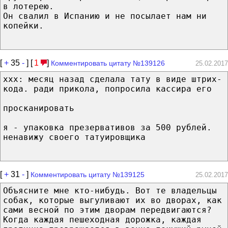
в лотерею.
Он свалил в Испанию и не посылает нам ни
копейки.
[
+
35
-
] [
1
]
Комментировать цитату №139126
25.02.2017
xxx: месяц назад сделала тату в виде штрих-
кода. ради прикола, попросила кассира его
просканировать
я - упаковка презервативов за 500 рублей.
ненавижу своего татуировщика
[
+
31
-
]
Комментировать цитату №139125
25.02.2017
Объясните мне кто-нибудь. Вот те владельцы
собак, которые выгуливают их во дворах, как
сами весной по этим дворам передвигаются?
Когда каждая пешеходная дорожка, каждая