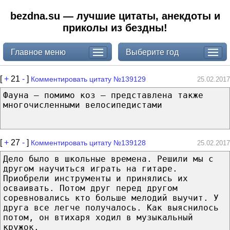
bezdna.su — лучшие цитаты, анекдоты и
приколы из бездны!
Главное меню
Выберите год
[
+
21
-
]
Комментировать цитату №139129
25.02.2017
Фауна – помимо коз – представлена также
многочисленными велосипедистами
[
+
27
-
]
Комментировать цитату №139128
25.02.2017
Дело было в школьные времена. Решили мы с
другом научиться играть на гитаре.
Приобрели инструменты и принялись их
осваивать. Потом друг перед другом
соревновались кто больше мелодий выучит. У
друга все легче получалось. Как выяснилось
потом, он втихаря ходил в музыкальный
кружок.