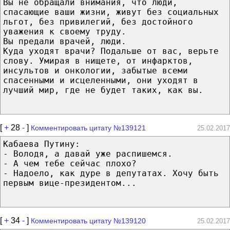
Вы не обращали внимания, что люди,
спасающие ваши жизни, живут без социальных
льгот, без привилегий, без достойного
уважения к своему труду.
Вы предали врачей, люди.
Куда уходят врачи? Подальше от вас, верьте
слову. Умирая в нищете, от инфарктов,
инсультов и онкологии, забытые всеми
спасенными и исцеленными, они уходят в
лучший мир, где не будет таких, как вы.
[
+
28
-
]
Комментировать цитату №139121
25.02.2017
Кабаева Путину:
- Володя, а давай уже распишемся.
- А чем тебе сейчас плохо?
- Надоело, как дуре в депутатах. Хочу быть
первым вице-президентом...
[
+
34
-
]
Комментировать цитату №139120
25.02.2017