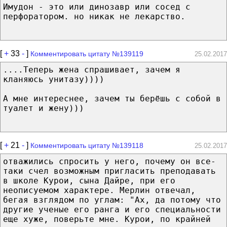
Имудон - это или динозавр или сосед с
перфоратором. но никак не лекарство.
[
+
33
-
]
Комментировать цитату №139119
25.02.2017
....Теперь жена спрашивает, зачем я
кланяюсь унитазу))))
А мне интереснее, зачем ты берёшь с собой в
туалет и жену)))
[
+
21
-
]
Комментировать цитату №139118
25.02.2017
отважились спросить у него, почему он все-
таки счел возможным пригласить преподавать
в школе Курои, сына Дайре, при его
неописуемом характере. Мерлин отвечал,
бегая взглядом по углам: "Ах, да потому что
другие ученые его ранга и его специальности
еще хуже, поверьте мне. Курои, по крайней