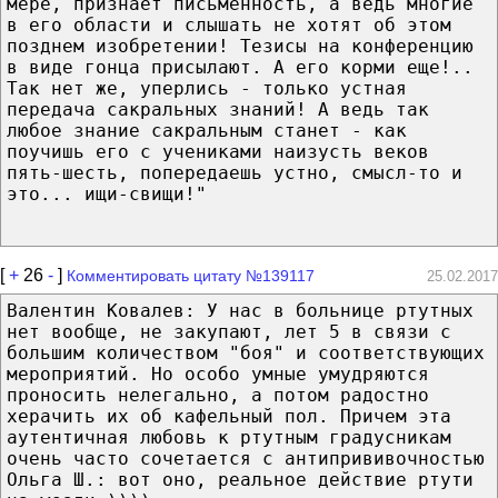
мере, признает письменность, а ведь многие
в его области и слышать не хотят об этом
позднем изобретении! Тезисы на конференцию
в виде гонца присылают. А его корми еще!..
Так нет же, уперлись - только устная
передача сакральных знаний! А ведь так
любое знание сакральным станет - как
поучишь его с учениками наизусть веков
пять-шесть, попередаешь устно, смысл-то и
это... ищи-свищи!"
[
+
26
-
]
Комментировать цитату №139117
25.02.2017
Валентин Ковалев: У нас в больнице ртутных
нет вообще, не закупают, лет 5 в связи с
большим количеством "боя" и соответствующих
мероприятий. Но особо умные умудряются
проносить нелегально, а потом радостно
херачить их об кафельный пол. Причем эта
аутентичная любовь к ртутным градусникам
очень часто сочетается с антипрививочностью
Ольга Ш.: вот оно, реальное действие ртути