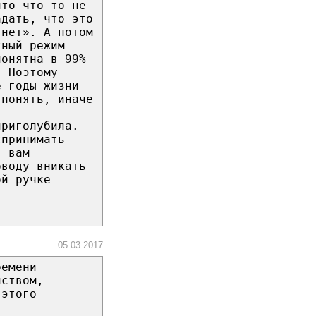
что что-то не
адать, что это
 нет». А потом
тный режим
понятна в 99%
. Поэтому
е годы жизни
 понять, иначе
.
приголубила.
спринимать
я вам
оводу вникать
ой ручке
05.03.2017
ремени
нством,
 этого