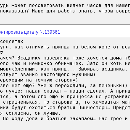
удь может посоветовать виджет часов для наше
показывал? Надо для работы знать, чтобы вовр
нтировать цитату №139361
соцсетях
угл, как отличить принца на белом коне от вс
©
зачем? Всаднику наверняка тоже хочется дома т
ого чаю и немножко обнимашек. Зато он хоть н
мовлюбленный, как принц... Выбираю всадника,
ствует званию настоящего мужчины)
ереходим на темную сторону)
зве нет еще? Уже ж переходили, за печеньки))
о лучше: пацан сказал – пацан сделал. А прин
тся, а потом его еще и принцесса не устраива
о страшненькая, то старовата, то хамоватая ма
ика будут охотиться братья Винчестеры… Приде
я согласна, он лучше.
 По ходу дела и братьев захапаем… Нас трое и