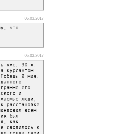
05.03.2017
му, что
05.03.2017
рь уже, 90-х.
да курсантом
 Победы 9 мая.
 данного
ограмме его
кского и
ажаемые люди,
 к расстановке
мандовал всем
ник был
ня, как
ое сводилось к
иде солдатской