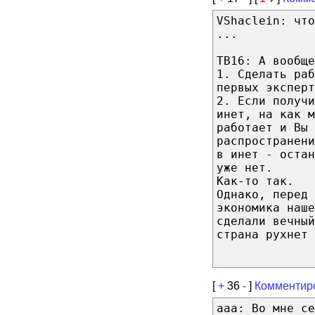
VShaclein: что
...
TB16: А вообще
1. Сделать раб
первых эксперт
2. Если получи
инет, на как м
работает и Вы 
распространен
в инет - остан
уже нет.
Как-то так.
Однако, перед 
экономика наше
сделали вечный
страна рухнет 
[
+
36
-
]
Комментир
aaa: Во мне се