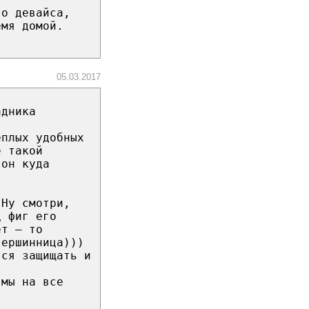
го девайса,
емя домой.
05.03.2017
адника
ёплых удобных
е такой
 он куда
 Ну смотри,
ц фиг его
ет – то
тершинница)))
тся защищать и
 мы на все