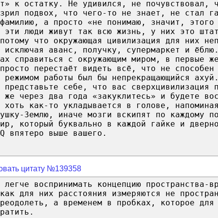
ет» к остатку. Не удивился, не почувствовал, 
зрил подвох, что чего-то не знает, не стал г
фамилию, а просто «не понимаю, значит, этого
 эти люди живут так всю жизнь, у них это шта
 потому что окружающая цивилизация для них не
 исключая аванс, получку, супермаркет и ёблю
ах справиться с окружающим миром, в первые ж
просто перестаёт видеть всё, что не способен
 режимом работы был бы непрекращающийся ахуй
 представьте себе, что вас сверхцивилизация 
 же через два года «закуклитесь» и будете во
 хоть как-то укладывается в голове, напомина
рушку-Землю, иначе мозги вскипят по каждому п
ир, который буквально в каждой гайке и дверн
Q впятеро выше вашего.
овать цитату №139358
 легче воспринимать концепцию пространства-в
как для них расстояния измеряются не простра
реодолеть, а временем в пробках, которое для
ратить.