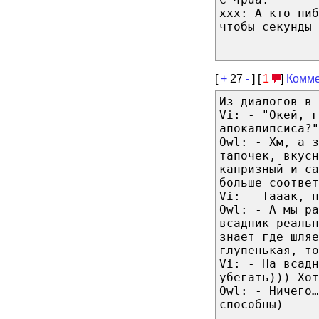
xxx: А кто-ниб
чтобы секунды 
[
+
27
-
] [
1
]
Комме
Из диалогов в 
Vi: - "Окей, г
апокалипсиса?"
Оwl: - Хм, а 
тапочек, вкусн
капризный и са
больше соответ
Vi: - Тааак, п
Оwl: - А мы ра
всадник реальн
знает где шляе
глупенькая, т
Vi: - На всадн
убегать))) Хот
Оwl: - Ничего…
способны)