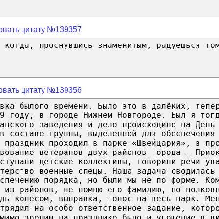
овать цитату №139357
 когда, проснувшись знаменитым, радуешься то
овать цитату №139356
овка былого времени. Было это в далёких, тепе
9 году, в городе Нижнем Новгороде. Был я тог
анского заведения и дело происходило на День
в составе группы, выделенной для обеспечения
 праздник проходил в парке «Швейцария», в пр
вование ветеранов двух районов города – Прио
ыступали детские коллективы, говорили речи ув
терство военные спецы. Наша задача сводилась
еспечению порядка, но были мы не по форме. Ко
 из районов, не помню его фамилию, но полков
дь колесом, выправка, голос на весь парк. Ме
трядил на особо ответственное задание, котор
мимо зрелищ на празднике было и угощение в в