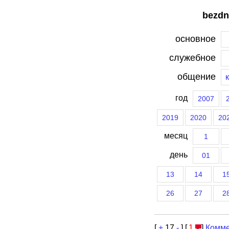
bezdn
основное
служебное
общение
год
2007
2019
2020
20
месяц
1
день
01
13
14
1
26
27
2
[
+
17
-
] [
1
]
Комме