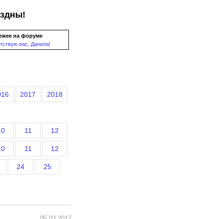
ездны!
ежее на форуме
тствую вас, Данила!
016
2017
2018
10
11
12
10
11
12
24
25
05.03.2017