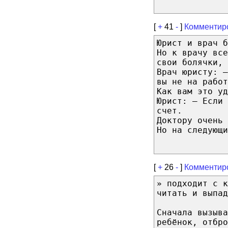
[
+
41
-
]
Комментир
Юрист и врач б
Но к врачу вс
свои болячки, 
Врач юристу: —
вы не на работ
Как вам это уд
Юрист: — Если 
счет.
Доктору очень 
Но на следующи
[
+
26
-
]
Комментир
» подходит с к
читать и выпад
Сначала вызыва
ребёнок, отбро