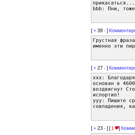
прикасаться...
bbb: Пни, тоже
[
+
39
-
]
Комментир
Грустная фраз
именно эти пир
[
+
27
-
]
Комментир
xxx: Благодаря
основан в 4600
воздвигнут Сто
испортил!
yyy: Пишите с
совпадения, ка
[
+
23
-
] [
1
]
Комме