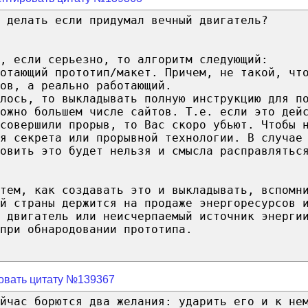
 делать если придумал вечный двигатель?
, если серьезно, то алгоритм следующий:
отающий прототип/макет. Причем, не такой, чт
ов, а реально работающий.
лось, то выкладывать полную инструкцию для п
ожно большем числе сайтов. Т.е. если это дей
совершили прорыв, то Вас скоро убьют. Чтобы 
ия секрета или прорывной технологии. В случае
овить это будет нельзя и смысла расправлятьс
тем, как создавать это и выкладывать, вспомн
й страны держится на продаже энергоресурсов 
 двигатель или неисчерпаемый источник энерги
при обнародовании прототипа.
овать цитату №139367
йчас борются два желания: ударить его и к не