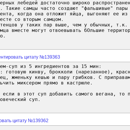
ерных лебедей достаточно широко распростране
. Такие самцы часто создают "фальшивые" пары
ента, когда она отложит яйца, выгоняют ее из
есте со вторым самцом.
тенцов у таких пар выше, чем у обычных, т.к.
мца вместе могут отвоевывать бОльшие террито
о.
нтировать цитату №139363
ем-суп из 5 ингредиентов за 15 мин:
: готовую кинву, брокколи (нарезанное), крас
ец, жменьку кешью и пару грибков. С приправа
ьчить миксером прямо в кастрюле.
А если в этот суп добавить самого вегана, то 
овеческий суп.
овать цитату №139362