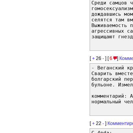
Среди самцов ч
гомосексуализм
дождавшись мом
селятся там вм
Выживаемость п
агрессивных са
защищают гнезд
[
+
26
-
] [
6
]
Комме
- Веганский кр
Сварить вместе
болгарский пер
бульоне. Измел
комментарий: 
нормальный чел
[
+
22
-
]
Комментир
С 4pda: