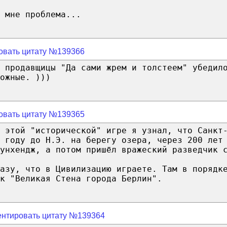
 мне проблема...
овать цитату №139366
а продавщицы "Да сами жрем и толстеем" убедил
ожные. )))
овать цитату №139365
 этой "исторической" игре я узнал, что Санкт
 году до Н.Э. на берегу озера, через 200 лет
унхендж, а потом пришёл вражеский разведчик 
разу, что в Цивилизацию играете. Там в порядк
к "Великая Стена города Берлин".
нтировать цитату №139364