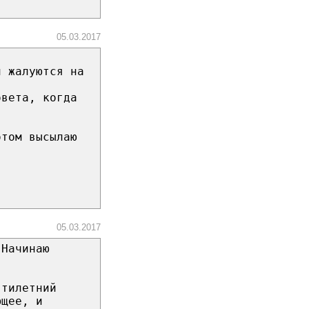
05.03.2017
и жалуются на
овета, когда
отом высылаю
05.03.2017
 Начинаю
ятилетний
ющее, и