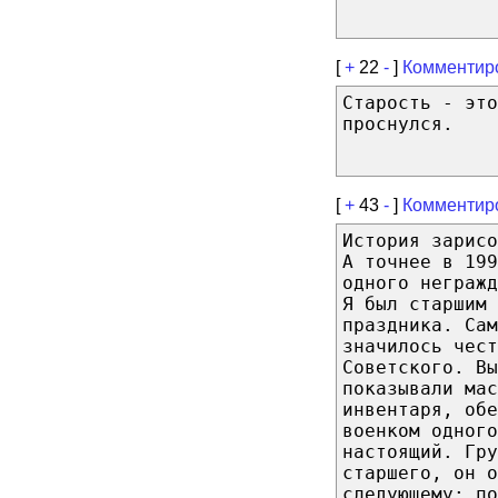
[
+
22
-
]
Комментир
Старость - это
проснулся.
[
+
43
-
]
Комментир
История зарис
А точнее в 199
одного негражд
Я был старшим 
праздника. Сам
значилось чест
Советского. В
показывали мас
инвентаря, об
военком одного
настоящий. Гру
старшего, он о
следующему: по