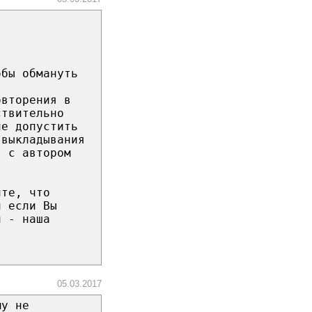
обы обмануть
овторения в
ствительно
не допустить
 выкладывания
я с автором
ите, что
и если Вы
и - наша
05.03.2017
му не