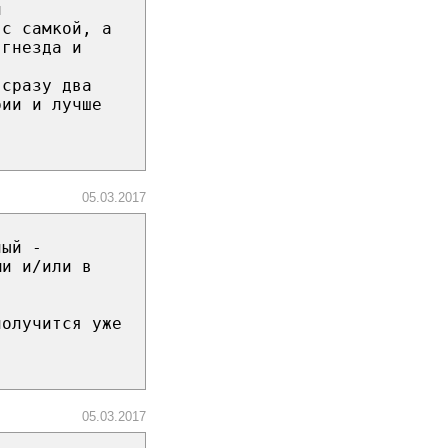
н
 с самкой, а
 гнезда и
 сразу два
рии и лучше
05.03.2017
ный -
ми и/или в
получится уже
05.03.2017