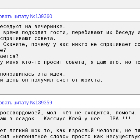
овать цитату №139360
еседуют на вечеринке.
е время подходят гости, перебивают их беседу 
спрашивают совета.
 Скажите, почему у вас никто не спрашивает с
е?
ается?
у меня кто-то просит совета, я даю его, но п
понравилась эта идея.
й день он получил счет от юриста.
овать цитату №139359
россвордомоей, мол -чёт не сходится, помоги.
аю в осадок - Кассиус Клей у неё - ПВА !!!
ет лёгкий шок то, как взрослый человек, не п
сил «непонятное слово» просто как несуществу