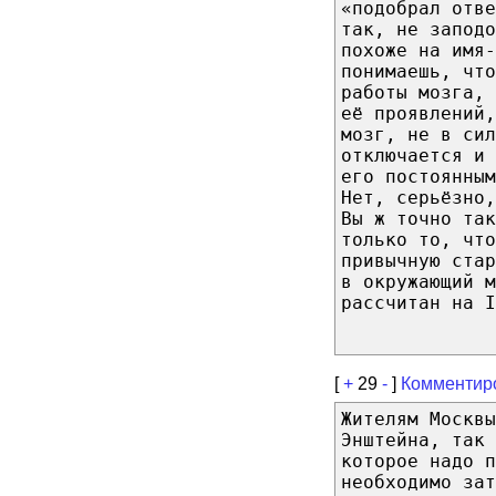
«подобрал отв
так, не заподо
похоже на имя-
понимаешь, что
работы мозга,
её проявлений,
мозг, не в сил
отключается и 
его постоянным
Нет, серьёзно,
Вы ж точно так
только то, что
привычную ста
в окружающий м
рассчитан на I
[
+
29
-
]
Комментир
Жителям Москвы
Энштейна, так 
которое надо п
необходимо зат