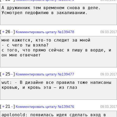
А дружинник тем временем снова в деле.
Усмотрел педофилию в закаливании.
[
+
26
-
]
Комментировать цитату №139478
09.03.2017
мне кажется, кто-то следит за мной
- с чего ты взяла?
с того, что прямо сейчас я пишу в ворде, и
он мне отвечает
[
+
25
-
]
Комментировать цитату №139477
09.03.2017
wut: - В дизайне все правила тоже написаны
кровью, и кровь эта — из глаз
[
+
21
-
]
Комментировать цитату №139476
09.03.2017
apolonold: появилась идея сделать вход в