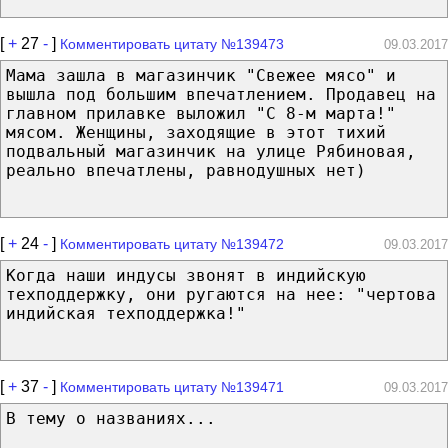
[
+
27
-
]
Комментировать цитату №139473
09.03.2017
Мама зашла в магазинчик "Свежее мясо" и
вышла под большим впечатлением. Продавец на
главном прилавке выложил "С 8-м марта!"
мясом. Женщины, заходящие в этот тихий
подвальный магазинчик на улице Рябиновая,
реально впечатлены, равнодушных нет)
[
+
24
-
]
Комментировать цитату №139472
09.03.2017
Когда наши индусы звонят в индийскую
техподдержку, они ругаются на нее: "чертова
индийская техподдержка!"
[
+
37
-
]
Комментировать цитату №139471
09.03.2017
В тему о названиях...