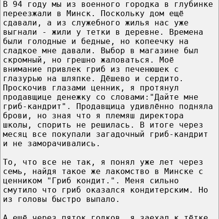
В 94 году мы из военного городка в глубинке
переезжали в Минск. Поскольку дом ещё
сдавали, а из служебного жилья нас уже
выгнали - жили у тетки в деревне. Времена
были голодные и бедные, но копеечку на
сладкое мне давали. Выбор в магазине был
скромный, но грешно жаловаться. Моё
внимание привлек гриб из печенюшек с
глазурью на шляпке. Дёшево и сердито.
Проскочив глазами ценник, я протянул
продавщице денежку со словами:"Дайте мне
гриб-кандрит". Продавщица удивлённо подняла
брови, но зная что я племяш директора
школы, спорить не решилась. В итоге через
месяц все покупали загадочный гриб-кандрит
и не заморачивались.
То, что все не так, я понял уже лет через
семь, найдя такое же лакомство в Минске с
ценником "Гриб кондит.". Меня сильно
смутило что гриб оказался кондитерским. Но
из головы быстро выпало.
А ещё через пяток годков, я заехал к тётке