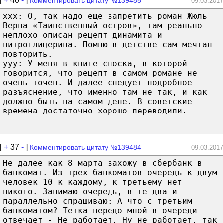
[
+
40
-
]
Комментировать цитату №139485
09.03.2017
xxx: О, так надо еще запретить роман Жюль
Верна «Таинственный остров», там реально
неплохо описан рецепт динамита и
нитроглицерина. Помню в детстве сам мечтал
повторить.
yyy: У меня в книге сноска, в которой
говорится, что рецепт в самом романе не
очень точен. И далее следует подробное
разъяснение, что именно там не так, и как
должно быть на самом деле. В советские
времена достаточно хорошо переводили.
[
+
37
-
]
Комментировать цитату №139484
09.03.2017
Не далее как 8 марта захожу в сбербанк в
банкомат. Из трех банкоматов очередь к двум
человек 10 к каждому, к третьему нет
никого. Занимаю очередь, в те два и
параллельно спрашиваю: А что с третьим
банкоматом? Тетка передо мной в очереди
отвечает - Не работает. Ну не работает, так