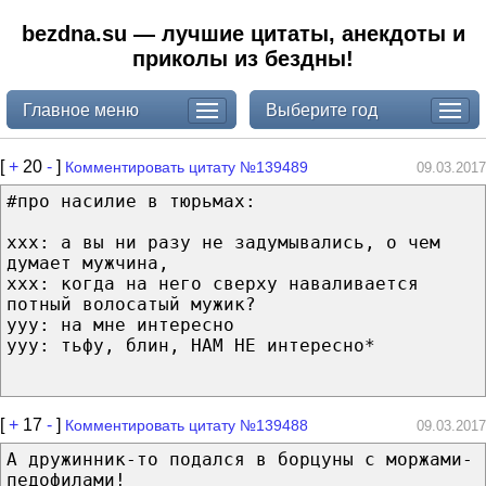
bezdna.su — лучшие цитаты, анекдоты и
приколы из бездны!
Главное меню
Выберите год
[
+
20
-
]
Комментировать цитату №139489
09.03.2017
#про насилие в тюрьмах:
ххх: а вы ни разу не задумывались, о чем
думает мужчина,
ххх: когда на него сверху наваливается
потный волосатый мужик?
ууу: на мне интересно
ууу: тьфу, блин, НАМ НЕ интересно*
[
+
17
-
]
Комментировать цитату №139488
09.03.2017
А дружинник-то подался в борцуны с моржами-
педофилами!