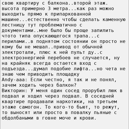
свою квартиру с балкона..второй этаж.
высота примерно 3 метра...как раз можно
выходить прямо к припаркованной
машине...естественно чтобы сделать каменную
лестницу тут проблематично с
документами..мне было бы проще запилить
чтото типа опускающегося трапа...с
перилами..в поднятом состоянии он просто не
кому бы не мешал..привод от обычной
электротали, плюс к ней пульт ду..с
электроэнергией перебоев не случается, ну
на крайняк всегда остается вход с
подъезда...думал подобие лифта...но чета не
знаю чем приводить площадку
Andy-aaa: Если честно, я так и не понял,
зачем ходить через балкон?
Викторин: У меня один сосед прорубил люк в
подвал и ходил через подвал. В соседней
квартире продавали наркотики, на третьем
этаже самогон. То кого-то бьют, то режут,
то выносят или просто в повалку пьяные с
обдолбаными в говне моче и крови.