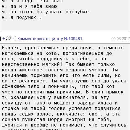
м: а я ведь тебя знаю
ж: да и я тебя знаю
м: но хотел бы узнать поглубже
ж: я подумаю..
[
+
32
-
]
Комментировать цитату №139481
09.03.2017
Бывает, просыпаешься среди ночи, в темноте
натыкаешься на кота, дотрагиваешься до
него, чтобы пододвинуть к себе, а он
неестественно мягкий! Так бывает только
когда животное совсем недавно умерло. Ты
начинаешь тормошить его что есть силы, но
он не реагирует. Ты чувствуешь его до ужаса
обмякшее тело и понимаешь, что твой кот
умер по непонятным причинам. В один прыжок
ты оказываешься у выключателя, за эту
секунду от такого мощного заряда ужаса и
страха на твоей голове успевает появиться
прядь седых волос, включается свет, а эта
сонная пушистая морда смотрит на тебя,
щурится и вообще не понимает, что случилось