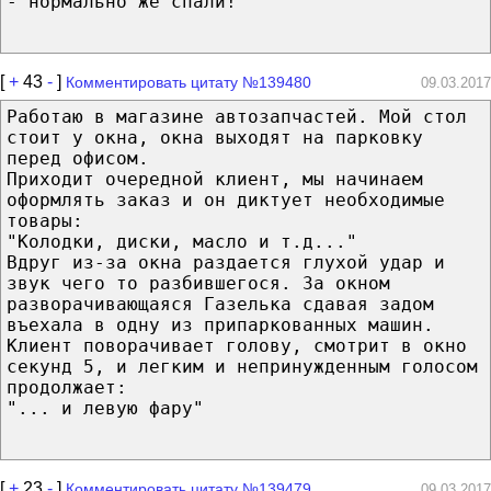
- нормально же спали!
[
+
43
-
]
Комментировать цитату №139480
09.03.2017
Работаю в магазине автозапчастей. Мой стол
стоит у окна, окна выходят на парковку
перед офисом.
Приходит очередной клиент, мы начинаем
оформлять заказ и он диктует необходимые
товары:
"Колодки, диски, масло и т.д..."
Вдруг из-за окна раздается глухой удар и
звук чего то разбившегося. За окном
разворачивающаяся Газелька сдавая задом
въехала в одну из припаркованных машин.
Клиент поворачивает голову, смотрит в окно
секунд 5, и легким и непринужденным голосом
продолжает:
"... и левую фару"
[
+
23
-
]
Комментировать цитату №139479
09.03.2017