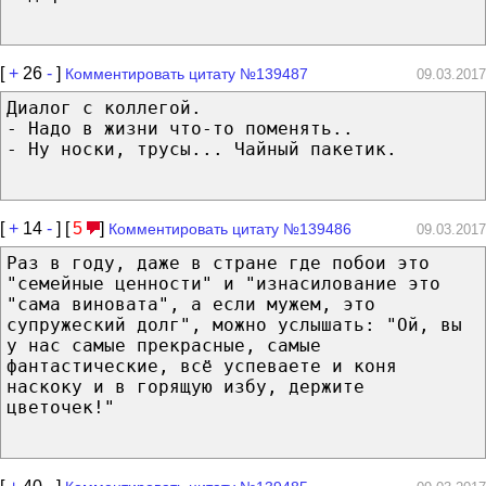
[
+
26
-
]
Комментировать цитату №139487
09.03.2017
Диалог с коллегой.
- Надо в жизни что-то поменять..
- Ну носки, трусы... Чайный пакетик.
[
+
14
-
] [
5
]
Комментировать цитату №139486
09.03.2017
Раз в году, даже в стране где побои это
"семейные ценности" и "изнасилование это
"сама виновата", а если мужем, это
супружеский долг", можно услышать: "Ой, вы
у нас самые прекрасные, самые
фантастические, всё успеваете и коня
наскоку и в горящую избу, держите
цветочек!"