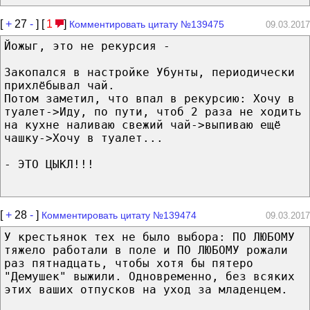
[
+
27
-
] [
1
]
Комментировать цитату №139475
09.03.2017
Йожыг, это не рекурсия -
Закопался в настройке Убунты, периодически
прихлёбывал чай.
Потом заметил, что впал в рекурсию: Хочу в
туалет->Иду, по пути, чтоб 2 раза не ходить
на кухне наливаю свежий чай->выпиваю ещё
чашку->Хочу в туалет...
- ЭТО ЦЫКЛ!!!
[
+
28
-
]
Комментировать цитату №139474
09.03.2017
У крестьянок тех не было выбора: ПО ЛЮБОМУ
тяжело работали в поле и ПО ЛЮБОМУ рожали
раз пятнадцать, чтобы хотя бы пятеро
"Демушек" выжили. Одновременно, без всяких
этих ваших отпусков на уход за младенцем.