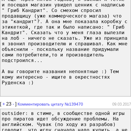
и посещая магазин увидел ценник с надписью
" Гриб Кандрит". Со смехом спросил
продавщицу (уже коммерческого магаза) что
за "кандрит"?. А она мне показала коробку с
этикеткой, где так и было написано: " Гриб
Кандрит". Сказать что у меня глаза вылезли
на лоб - ничего не сказать. Уже из принципа
я звонил производителю и спрашивал. Как мне
объяснили - поскольку название придумали
сами потребители,то и производитель
подстроился...
А вы говорите названия непонятные :) Тем
кому интересно - ищите в окрестностях
Руденска :)
[
+
23
-
]
Комментировать цитату №139470
09.03.2017
outsider: в стиме, в сообществе одной игры
про пиратов идет обсуждение проблемы. На
английском. Чувак (по ходу из разрабов)
говорит, что игру сначала надо купить, а не