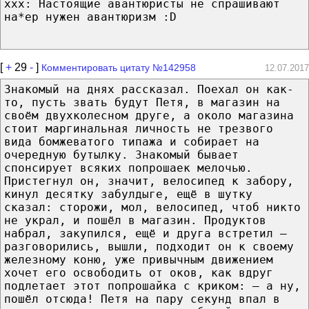
xxx: Настоящие авантюристы не спрашивают
на*ер нужен авантюризм :D
[
+
29
-
]
Комментировать цитату №142958
12.07.2017
Знакомый на днях рассказал. Поехал он как-
то, пусть звать будут Петя, в магазин на
своём двухколесном друге, а около магазина
стоит маргинальная личность не трезвого
вида бомжеватого типажа и собирает на
очередную бутылку. Знакомый бывает
спонсирует всяких попрошаек мелочью.
Пристегнул он, значит, велосипед к забору,
кинул десятку забулдыге, ещё в шутку
сказал: сторожи, мол, велосипед, чтоб никто
не украл, и пошёл в магазин. Продуктов
набрал, закупился, ещё и друга встретил —
разговорились, вышли, подходит он к своему
железному коню, уже привычным движением
хочет его освободить от оков, как вдруг
подлетает этот попрошайка с криком: — а ну,
пошёл отсюда! Петя на пару секунд впал в