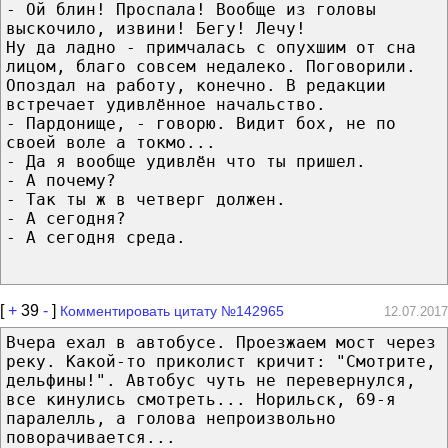
- Ой блин! Проспала! Вообще из головы
выскочило, извини! Бегу! Лечу!
Ну да ладно - примчалась с опухшим от сна
лицом, благо совсем недалеко. Поговорили.
Опоздал на работу, конечно. В редакции
встречает удивлённое начальство.
- Пардонище, - говорю. Видит бох, не по
своей воле а токмо...
- Да я вообще удивлён что ты пришел.
- А почему?
- Так ты ж в четверг должен.
- А сегодня?
- А сегодня среда.
[
+
39
-
]
Комментировать цитату №142965
12.07.2017
Вчера ехал в автобусе. Проезжаем мост через
реку. Какой-то приколист кричит: "Смотрите,
дельфины!". Автобус чуть не перевернулся,
все кинулись смотреть... Норильск, 69-я
паралелль, а голова непроизвольно
поворачивается...