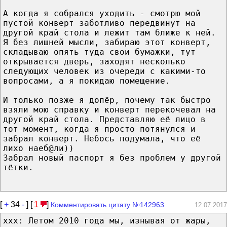
А когда я собрался уходить - смотрю мой
пустой конверт заботливо передвинут на
другой край стола и лежит там ближе к ней.
Я без лишней мысли, забираю этот конверт,
складываю опять туда свои бумажки, тут
открывается дверь, заходят несколько
следующих человек из очереди с какими-то
вопросами, а я покидаю помещение.
И только позже я допёр, почему так быстро
взяли мою справку и конверт перекочевал на
другой край стола. Представляю её лицо в
тот момент, когда я просто потянулся и
забрал конверт. Небось подумала, что её
лихо наеб@ли))
Забрал новый паспорт я без проблем у другой
тётки.
[
+
34
-
] [
1
]
Комментировать цитату №142963
12.07.2017
ххх: Летом 2010 года мы, изнывая от жары,