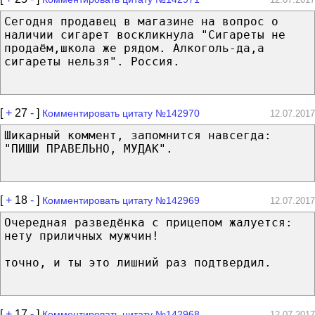
Сегодня продавец в магазине на вопрос о
наличии сигарет воскликнула "Сигареты не
продаём,школа же рядом. Алкоголь-да,а
сигареты нельзя". Россия.
[
+
27
-
]
Комментировать цитату №142970
12.07.2017
Шикарный коммент, запомнится навсегда:
"ПИШИ ПРАВЕЛЬНО, МУДАК".
[
+
18
-
]
Комментировать цитату №142969
12.07.2017
Очередная разведёнка с прицепом жалуется:
нету приличных мужчин!
точно, и ты это лишний раз подтвердил.
[
+
17
-
]
Комментировать цитату №142968
12.07.2017