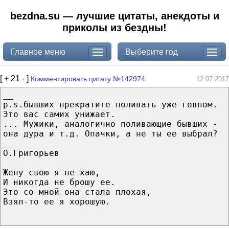
bezdna.su — лучшие цитаты, анекдоты и
приколы из бездны!
Главное меню
Выберите год
[
+
21
-
]
Комментировать цитату №142974
12.07.2017
__
p.s.бывших прекратите поливать уже говном.
Это вас самих унижает.
... Мужики, аналогично поливающие бывших -
она дура и т.д. Опачки, а не ты ее выбрал?
__
О.Григорьев
Жену свою я не хаю,
И никогда не брошу ее.
Это со мной она стала плохая,
Взял-то ее я хорошую.