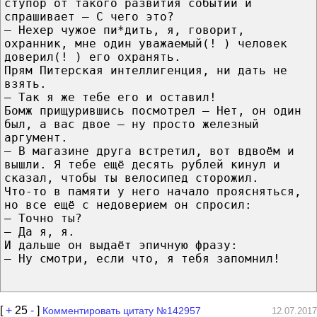
ступор от такого развития событий и
спрашивает — С чего это?
— Нехер чужое пи*дить, я, говорит,
охранник, мне один уважаемый(! ) человек
доверил(! ) его охранять.
Прям Питерская интеллигенция, ни дать не
взять.
— Так я же тебе его и оставил!
Бомж прищурившись посмотрел — Нет, он один
был, а вас двое — ну просто железный
аргумент.
— В магазине друга встретил, вот вдвоём и
вышли. Я тебе ещё десять рублей кинул и
сказал, чтобы ты велосипед сторожил.
Что-то в памяти у него начало проясняться,
но все ещё с недоверием он спросил:
— Точно ты?
— Да я, я.
И дальше он выдаёт эпичную фразу:
— Ну смотри, если что, я тебя запомнил!
[
+
25
-
]
Комментировать цитату №142957
12.07.2017