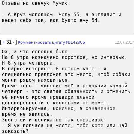
Отзывы на свежую Мумию:
- А Круз молодцом. Челу 55, а выглядит и
ведет себя так, как будто ему 54.
[
+
31
-
]
Комментировать цитату №142966
12.07.2017
Ох, а что сегодня было...
На 8 утра назначено короткое, но интервью.
Н 8 утра четверга.
В парке интервью. В летнем кафе - я
специально предложил это место, чтоб собаки
могли рядом находиться.
Кроме того - явление моё в редакции каждый
четверг - это святая обязанность и отменить
её ничего кроме предварительной
договоренности с коллегами не может.
Интервюьируемая, конечно, в означенное
время не явилась.
Звоню ей и деликатно так спрашиваю:
- Я уж полчаса на месте, тебе кофе или чай
заказать?