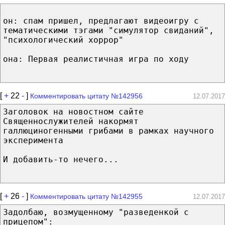
он: спам пришел, предлагают видеоигру с
тематическими тэгами "симулятор свиданий",
"психологический хоррор"
она: Первая реалистичная игра по ходу
[
+
22
-
]
Комментировать цитату №142956
12.07.2017
Заголовок на новостном сайте
Священнослужителей накормят
галлюциногенными грибами в рамках научного
эксперимента
И добавить-то нечего...
[
+
26
-
]
Комментировать цитату №142955
12.07.2017
Задолбаю, возмущенному "разведенкой с
прицепом":