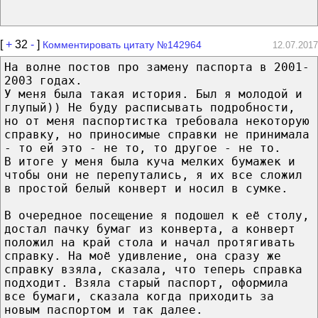
[
+
32
-
]
Комментировать цитату №142964
12.07.2017
На волне постов про замену паспорта в 2001-
2003 годах.
У меня была такая история. Был я молодой и
глупый)) Не буду расписывать подробности,
но от меня паспортистка требовала некоторую
справку, но приносимые справки не принимала
- то ей это - не то, то другое - не то.
В итоге у меня была куча мелких бумажек и
чтобы они не перепутались, я их все сложил
в простой белый конверт и носил в сумке.
В очередное посещение я подошел к её столу,
достал пачку бумаг из конверта, а конверт
положил на край стола и начал протягивать
справку. На моё удивление, она сразу же
справку взяла, сказала, что теперь справка
подходит. Взяла старый паспорт, оформила
все бумаги, сказала когда приходить за
новым паспортом и так далее.