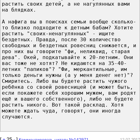
растить своих детей, а не нагулянных вами
на блядках.
А нафига вы в поисках семьи вообще сколько-
то близко подходите к детным бабам? Хотите
растить "своих-ненагулянных" - ищите
бездетных. Правда, после 30 количество
свободных и бездетных ровесниц снижается, и
про них вы говорите "фи, неликвид, старая
дева". Окей, подкатывайте к 20-летним. Они
вас тоже не хотят? Не кидаются на 35-40-
летних "папиков"? "Фи, меркантильные, им
только деньги нужны (а у меня денег нет)"?
Смиритесь. Либо вы будете растить чужого
ребёнка со своей ровесницей (и может быть,
если покажете себя хорошим мужем, вам родят
ещё и вашего собственного), либо не будете
растить никого. Вот такой расклад. Хотя
можете ждать чуда, говорят, они иногда
случаются.
[
+
25
-
]
Комментировать цитату №142971
12.07.2017