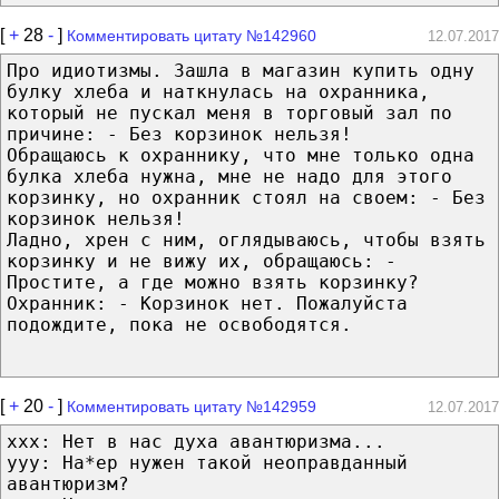
[
+
28
-
]
Комментировать цитату №142960
12.07.2017
Про идиотизмы. Зашла в магазин купить одну
булку хлеба и наткнулась на охранника,
который не пускал меня в торговый зал по
причине: - Без корзинок нельзя!
Обращаюсь к охраннику, что мне только одна
булка хлеба нужна, мне не надо для этого
корзинку, но охранник стоял на своем: - Без
корзинок нельзя!
Ладно, хрен с ним, оглядываюсь, чтобы взять
корзинку и не вижу их, обращаюсь: -
Простите, а где можно взять корзинку?
Охранник: - Корзинок нет. Пожалуйста
подождите, пока не освободятся.
[
+
20
-
]
Комментировать цитату №142959
12.07.2017
xxx: Нет в нас духа авантюризма...
yyy: На*ер нужен такой неоправданный
авантюризм?