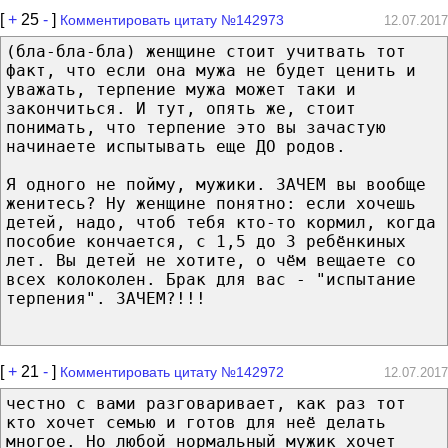
[
+
25
-
]
Комментировать цитату №142973
12.07.2017
(бла-бла-бла) женщине стоит учитвать тот
факт, что если она мужа не будет ценить и
уважать, терпение мужа может таки и
закончиться. И тут, опять же, стоит
понимать, что терпение это вы зачастую
начинаете испытывать еще ДО родов.
Я одного не пойму, мужики. ЗАЧЕМ вы вообще
женитесь? Ну женщине понятно: если хочешь
детей, надо, чтоб тебя кто-то кормил, когда
пособие кончается, с 1,5 до 3 ребёнкиных
лет. Вы детей не хотите, о чём вещаете со
всех колоколен. Брак для вас - "испытание
терпения". ЗАЧЕМ?!!!
[
+
21
-
]
Комментировать цитату №142972
12.07.2017
честно с вами разговаривает, как раз тот
кто хочет семью и готов для неё делать
многое. Но любой нормальный мужик хочет