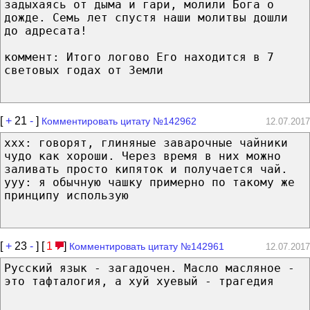
задыхаясь от дыма и гари, молили Бога о
дожде. Семь лет спустя наши молитвы дошли
до адресата!
коммент: Итого логово Его находится в 7
световых годах от Земли
[
+
21
-
]
Комментировать цитату №142962
12.07.2017
ххх: говорят, глиняные заварочные чайники
чудо как хороши. Через время в них можно
заливать просто кипяток и получается чай.
ууу: я обычную чашку примерно по такому же
принципу использую
[
+
23
-
] [
1
]
Комментировать цитату №142961
12.07.2017
Русский язык - загадочен. Масло масляное -
это тафталогия, а хуй хуевый - трагедия