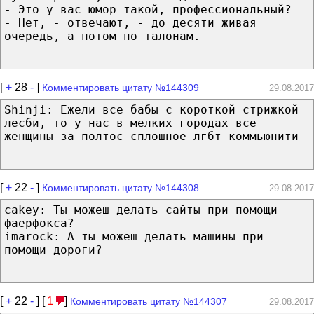
- Это у вас юмор такой, профессиональный?
- Нет, - отвечают, - до десяти живая
очередь, а потом по талонам.
[
+
28
-
]
Комментировать цитату №144309
29.08.2017
Shinji: Ежели все бабы с короткой стрижкой
лесби, то у нас в мелких городах все
женщины за полтос сплошное лгбт коммьюнити
[
+
22
-
]
Комментировать цитату №144308
29.08.2017
cakey: Ты можеш делать сайты при помощи
фаерфокса?
imarock: А ты можеш делать машины при
помощи дороги?
[
+
22
-
] [
1
]
Комментировать цитату №144307
29.08.2017