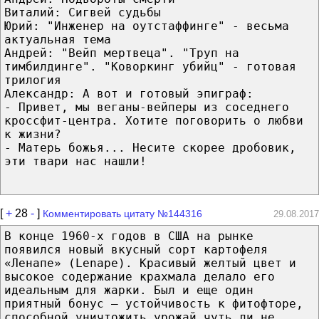
Виталий: Сигвей судьбы
Юрий: "Инженер на оутстаффинге" - весьма
актуальная тема
Андрей: "Вейп мертвеца". "Труп на
тимбилдинге". "Коворкинг убийц" - готовая
трилогия
Александр: А вот и готовый эпиграф:
- Привет, мы веганы-вейперы из соседнего
кроссфит-центра. Хотите поговорить о любви
к жизни?
- Матерь божья... Несите скорее дробовик,
эти твари нас нашли!
[
+
28
-
]
Комментировать цитату №144316
29.08.2017
В конце 1960-х годов в США на рынке
появился новый вкусный сорт картофеля
«Ленапе» (Lenape). Красивый желтый цвет и
высокое содержание крахмала делало его
идеальным для жарки. Был и еще один
приятный бонус — устойчивость к фитофторе,
способной уничтожить урожай чуть ли не