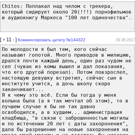
Chitos: Поплакал над челом с трекера,
который сидирует около 20(!!!) порнофильмов
и аудиокнигу Маркеса "100 лет одиночества".
[
+
11
-
]
Комментировать цитату №144322
29.08.2017
По молодости я был тем, кого сейчас
называют гопотой. Много приводов в милицию,
дрался почти каждый день, один раз чудом не
сел (чувак из комы вышел и дал показания,
что его другой порезал). Потом повзрослел,
настоящую девушку встретил, сейчас сын в
институте учится, а дочь школу скоро
заканчивает...
Я к чему это всё. Если бы тогда у меня
волына была (а я так мечтал об этом), то в
лучшем случае я бы не так давно
освободился, а в худшем... администрация
кладбища, "в связи с заброшенностью могилы
и по истечении 20 лет с даты захоронения",
дала бы разрешение на новые захоронения на