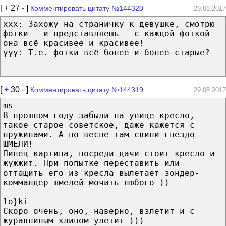
[
+
27
-
]
Комментировать цитату №144320
29.08.2017
xxx: Захожу на страничку к девушке, смотрю
фотки - и представляешь - с каждой фоткой
она всё красивее и красивее!
yyy: Т.е. фотки всё более и более старые?
[
+
30
-
]
Комментировать цитату №144319
29.08.2017
ms
В прошлом году забыли на улице кресло,
такое старое советское, даже кажется с
пружинами. А по весне там свили гнездо
ШМЕЛИ!
Пипец картина, посреди дачи стоит кресло и
жужжит. При попытке переставить или
оттащить его из кресла вылетает зондер-
коммандер шмелей мочить любого ))
lo}ki
Скоро очень, оно, наверно, взлетит и с
журавлиным клином улетит )))