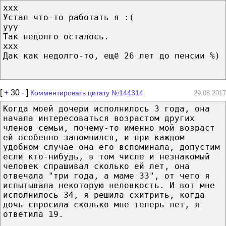
xxx
Устал что-то работать я :(
yyy
Так недолго осталось.
xxx
Дак как недолго-то, ещё 26 лет до пенсии %)
[
+
30
-
]
Комментировать цитату №144314
29.08.2017
Когда моей дочери исполнилось 3 года, она
начала интересоваться возрастом других
членов семьи, почему-то именно мой возраст
ей особенно запомнился, и при каждом
удобном случае она его вспоминала, допустим
если кто-нибудь, в том числе и незнакомый
человек спрашивал сколько ей лет, она
отвечала "три года, а маме 33", от чего я
испытывала некоторую неловкость. И вот мне
исполнилось 34, я решила схитрить, когда
дочь спросила сколько мне теперь лет, я
ответила 19.