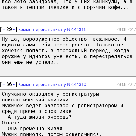
всё лето завидовал, что у них каникулы, а я
такой в теплом пледике и с горячим кофе...
[
+
29
-
]
Комментировать цитату №144311
29.08.2017
Ну да, вороруженное общество- вежливое. И
идиоты сами себя перестреляют. Только не
хочется попасть в переходный период, когда
оружие у идиотов уже есть, а перестреляться
они еще не успели..
[
+
36
-
]
Комментировать цитату №144310
29.08.2017
Случайно оказался у регистратуры
онкологический клиники.
Мужичок ведёт разговор с регистратором и
среди прочего спрашивает:
- А туда живая очередь?
Ответ:
- Она временно живая.
Мужик примолк, потом осведомился: