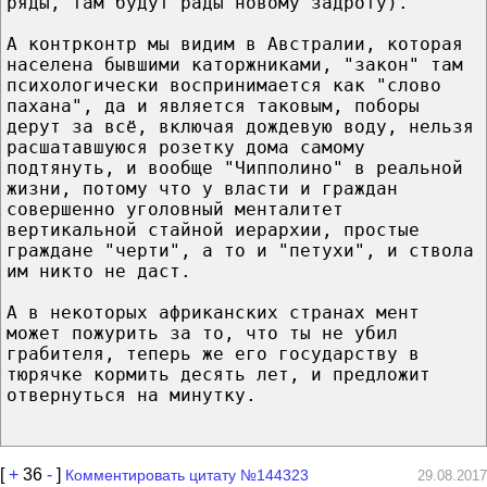
ряды, там будут рады новому задроту).
А контрконтр мы видим в Австралии, которая
населена бывшими каторжниками, "закон" там
психологически воспринимается как "слово
пахана", да и является таковым, поборы
дерут за всё, включая дождевую воду, нельзя
расшатавшуюся розетку дома самому
подтянуть, и вообще "Чипполино" в реальной
жизни, потому что у власти и граждан
совершенно уголовный менталитет
вертикальной стайной иерархии, простые
граждане "черти", а то и "петухи", и ствола
им никто не даст.
А в некоторых африканских странах мент
может пожурить за то, что ты не убил
грабителя, теперь же его государству в
тюрячке кормить десять лет, и предложит
отвернуться на минутку.
[
+
36
-
]
Комментировать цитату №144323
29.08.2017