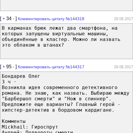
[
+
34
-
]
Комментировать цитату №144318
29.08.2017
В карманах брюк лежат два смартфона, на
которых запущены виртуальные машины,
объединённые в кластер. Можно ли назвать
это облаком в штанах?
[
+
95
-
]
Комментировать цитату №144317
29.08.2017
Бондарев Олег
3 ч ·
Возникла идея современного детективного
романа. Не знаю, как назвать. Выбираю между
"Барбершоп смерти" и "Нож в спиннер".
Предложите еще варианты? Главный герой -
хипстер-детектив в бордовом кардигане.
Комменты
Mickhail: Гироспрут
Андрей: Подвороты смерти