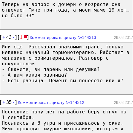
Теперь на вопрос к дочери о возрасте она
отвечает "мне три года, а моей маме 19 лет…
но было 33"
[
+
43
-
] [
1
]
Комментировать цитату №144313
29.08.2017
Или еще. Рассказал знакомый-транс, только
недавно начавший гормонотерапию. Работает в
магазине стройматериалов. Разговор с
покупателем
- Скажите, вы парень или девушка?
- А вам какая разница?
- Есть разница. Цемент вы понесете или я?
[
+
35
-
]
Комментировать цитату №144312
29.08.2017
Последние пару лет на работе беру отгул на
1 сентября.
Посыпаюсь в 8 утра и присаживаюсь у окна.
Мимо проходят хмурые школьники, которым я