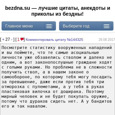
bezdna.su — лучшие цитаты, анекдоты и
приколы из бездны!
Главное меню
Выберите год
[
+
27
-
] [
1
]
Комментировать цитату №144325
29.08.2017
Посмотрите статистику вооруженных нападений
и вы поймете, что те самые асоциальные
личности уже обзавелись стволом и далеко не
одним, а вот законопослушные граждане ходят
с голыми руками. Но проблема не в сложности
получить ствол, а в нашем законе о
самообороне, по которому тебя могу посадить
за превышение, даже если против тебя три
отморозка с пулеметами, а у тебя в руках
пластиковая вилочка от доширака. Поэтому
мирный человек и не будет покупать оружие,
потому что дураков сидеть нет. А у бандитов
его и так навалом.