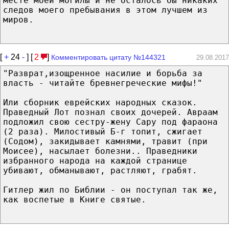
месте моей могилы и не осталось бы никаких
следов моего пребывания в этом лучшем из
миров.
[
+
24
-
] [
2
]
Комментировать цитату №144321
29.08.2017
"Разврат,изощренное насилие и борьба за
власть - читайте бревнегреческие мифы!"
Или сборник еврейских народных сказок.
Праведный Лот познал своих дочерей. Авраам
подложил свою сестру-жену Сару под фараона
(2 раза). Милостивый Б-г топит, сжигает
(Содом), закидывает камнями, травит (при
Моисее), насылает болезни.. Праведники
избранного народа на каждой странице
убивают, обманывают, растляют, грабят.
Гитлер жил по Библии - он поступал так же,
как воспетые в Книге святые.