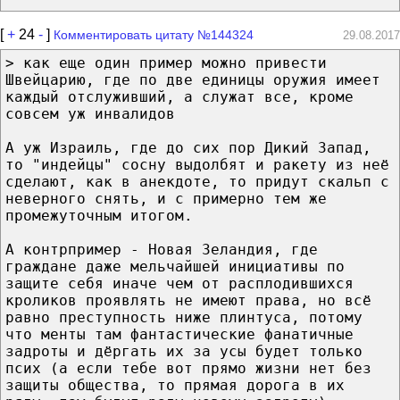
[
+
24
-
]
Комментировать цитату №144324
29.08.2017
> как еще один пример можно привести
Швейцарию, где по две единицы оружия имеет
каждый отслуживший, а служат все, кроме
совсем уж инвалидов
А уж Израиль, где до сих пор Дикий Запад,
то "индейцы" сосну выдолбят и ракету из неё
сделают, как в анекдоте, то придут скальп с
неверного снять, и с примерно тем же
промежуточным итогом.
А контрпример - Новая Зеландия, где
граждане даже мельчайшей инициативы по
защите себя иначе чем от расплодившихся
кроликов проявлять не имеют права, но всё
равно преступность ниже плинтуса, потому
что менты там фантастические фанатичные
задроты и дёргать их за усы будет только
псих (а если тебе вот прямо жизни нет без
защиты общества, то прямая дорога в их