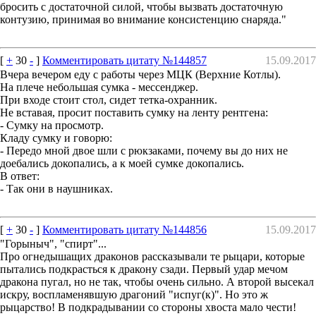
бросить с достаточной силой, чтобы вызвать достаточную
контузию, принимая во внимание консистенцию снаряда."
[
+
30
-
]
Комментировать цитату №144857
15.09.2017
Вчера вечером еду с работы через МЦК (Верхние Котлы).
На плече небольшая сумка - мессенджер.
При входе стоит стол, сидет тетка-охранник.
Не вставая, просит поставить сумку на ленту рентгена:
- Сумку на просмотр.
Кладу сумку и говорю:
- Передо мной двое шли с рюкзаками, почему вы до них не
доебались докопались, а к моей сумке докопались.
В ответ:
- Так они в наушниках.
[
+
30
-
]
Комментировать цитату №144856
15.09.2017
"Горыныч", "спирт"...
Про огнедышащих драконов рассказывали те рыцари, которые
пытались подкрасться к дракону сзади. Первый удар мечом
дракона пугал, но не так, чтобы очень сильно. А второй высекал
искру, воспламенявшую драгоний "испуг(к)". Но это ж
рыцарство! В подкрадывании со стороны хвоста мало чести!