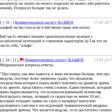
жалуются, но лично он ничего поделать не может, ибо работать
некому. Попросил больше так не делать.
[
+
31
-
]
Комментировать цитату №144859
15.09.2017
альфой ты бы стал если б баб менял чаще чем носки.
Баб часто меняют внешне привлекательные мужики с
ослабленной потенцией и говенным характером ))) Так что не
льсти себе, "альфа".
[
+
24
-
] [
1
]
Комментировать цитату №144858
15.09.2017
Медицинские вопросы-ответы.
"Про перец, как мне кажется, я знаю несколько больше, чем про
медузы, поэтому более уверенно скажу, что механизм,
посредством которого перец может повлиять на диаметр зрачка
и на зрение, представить очень сложно. Единственный, который
живо вырисовывается, это полукилограммовый экземпляр
болгарского овоща, летящий со скоростью не менее 10 м/с,
который попадает прямо по глазу и вызывает контузию
цилиарного ганглия и последующий травматический мидриаз
(широкий зрачок). Что касается медузы, то ее достаточно сложно