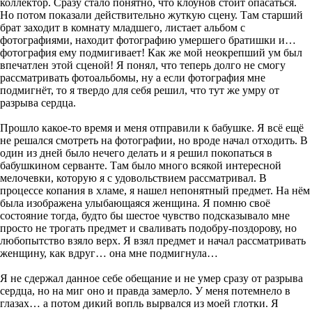
коллектор. Сразу стало понятно, что клоунов стоит опасаться.
Но потом показали действительно жуткую сцену. Там старший
брат заходит в комнату младшего, листает альбом с
фотографиями, находит фотографию умершего братишки и…
фотография ему подмигивает! Как же мой неокрепший ум был
впечатлен этой сценой! Я понял, что теперь долго не смогу
рассматривать фотоальбомы, ну а если фотография мне
подмигнёт, то я твердо для себя решил, что тут же умру от
разрыва сердца.
Прошло какое-то время и меня отправили к бабушке. Я всё ещё
не решался смотреть на фотографии, но вроде начал отходить. В
один из дней было нечего делать и я решил покопаться в
бабушкином серванте. Там было много всякой интересной
мелочевки, которую я с удовольствием рассматривал. В
процессе копания в хламе, я нашел непонятный предмет. На нём
была изображена улыбающаяся женщина. Я помню своё
состояние тогда, будто бы шестое чувство подсказывало мне
просто не трогать предмет и сваливать подобру-поздорову, но
любопытство взяло верх. Я взял предмет и начал рассматривать
женщину, как вдруг… она мне подмигнула…
Я не сдержал данное себе обещание и не умер сразу от разрыва
сердца, но на миг оно и правда замерло. У меня потемнело в
глазах… а потом дикий вопль вырвался из моей глотки. Я