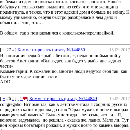
выбежал из дома в поисках хоть какого-то взрослого. Нашёл
бабушку и только смог выдавить из себя, что мне женщина
подмигнула, а также, что в этот адский дом я больше не войду. К
моему удивлению, бабуля быстро разобралась в чём дело и
объяснила мне, что…
В общем, так я познакомился с кошельком-переливайкой.
[
+
27
-
]
Комментировать цитату №144850
15.09.2017
Из описания редкой «рыбы без лица», недавно пойманной у
берегов Австралии: «Выглядит, как будто у рыбы две задних
части».
Комментарий: К сожалению, многие люди ведутся себя так, как
будто у них две задние части.
ADD.
[
+
26
-
] [
1
]
Комментировать цитату №144849
15.09.2017
congregatio: Вспомнила, как в детстве читала я сборник русских
народных сказок и дошла до слов "Орал мужик в поле и выорал
самоцветный камень". Было мне тогда... лет семь, что ли... Я,
конечно, задумалась, но решила - сказка же, ладно. Мало ли. Тут
вон коровы богатырей рожали, а мужик всего-то камень выорал.