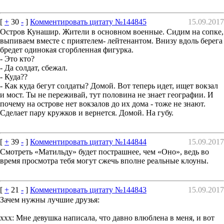
[
+
30
-
]
Комментировать цитату №144845
15.09.2017
Остров Кунашир. Жители в основном военные. Сидим на сопке,
выпиваем вместе с приятелем- лейтенантом. Внизу вдоль берега
бредет одинокая сгорбленная фигурка.
- Это кто?
- Да солдат, сбежал.
- Куда??
- Как куда бегут солдаты? Домой. Вот теперь идет, ищет вокзал
и мост. Ты не переживай, тут половина не знает географии. И
почему на острове нет вокзалов до их дома - тоже не знают.
Сделает пару кружков и вернется. Домой. На губу.
[
+
39
-
]
Комментировать цитату №144844
15.09.2017
Смотреть «Матильду» будет пострашнее, чем «Оно», ведь во
время просмотра тебя могут сжечь вполне реальные клоуны.
[
+
21
-
]
Комментировать цитату №144843
15.09.2017
Зачем нужны лучшие друзья:
xxx: Мне девушка написала, что давно влюблена в меня, и вот