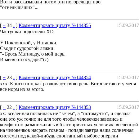
Вот и рассказывали потом эти погорельцы про
"огнедышащих"...
[
+
34
-
]
Комментировать цитату №144855
15.09.2017
Частушки подоспели XD
У Поклонской, у Наташки,
Сводит судорогой ляжки:
"- Брось Матильду, о мой царь,
И меня отгосударь!"(с)
[
+
23
-
]
Комментировать цитату №144854
15.09.2017
xxx: Книги ппц как развивают твою речь. Вот я читаю и у меня
все норм из-за этого.
[
+
22
-
]
Комментировать цитату №144853
15.09.2017
xx: вселенная появилась не "зачем", а "потомучто", и сделала
она это уж точно не для того чтобы человечки завелись и
комфортно размножались в благоприятных условиях. вселенной
на человечков насрать говном - попади завтра наша солнечная
система под какой-нибудь спонтанный выброс энергии