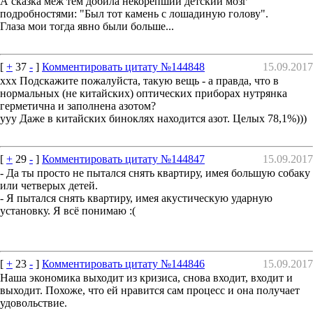
А сказка меж тем добила некорепший детский мозг
подробностями: "Был тот камень с лошадиную голову".
Глаза мои тогда явно были больше...
[
+
37
-
]
Комментировать цитату №144848
15.09.2017
ххх Подскажите пожалуйста, такую вещь - а правда, что в
нормальных (не китайских) оптических приборах нутрянка
герметична и заполнена азотом?
yyy Даже в китайских биноклях находится азот. Целых 78,1%)))
[
+
29
-
]
Комментировать цитату №144847
15.09.2017
- Да ты просто не пытался снять квартиру, имея большую собаку
или четверых детей.
- Я пытался снять квартиру, имея акустическую ударную
установку. Я всё понимаю :(
[
+
23
-
]
Комментировать цитату №144846
15.09.2017
Наша экономика выходит из кризиса, снова входит, входит и
выходит. Похоже, что ей нравится сам процесс и она получает
удовольствие.