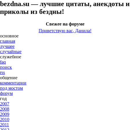
bezdna.su — лучшие цитаты, анекдоты и
приколы из бездны!
Свежее на форуме
Приветствую вас, Данила!
основное
главная
лучшее
случайные
служебное
faq
поиск
rss
общение
комментарии
под мостом
форум
год
2007
2008
2009
2010
2011
2012