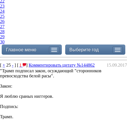
22
23
24
25
26
27
28
29
30
Главное меню
Выберите год
[
+
25
-
] [
1
]
Комментировать цитату №144862
15.09.2017
"Трамп подписал закон, осуждающий "сторонников
превосходства белой расы".
Закон:
Я люблю сраных ниггеров.
Подпись:
Трамп.