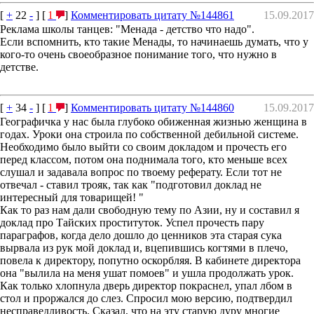
[
+
22
-
] [
1
]
Комментировать цитату №144861
15.09.2017
Реклама школы танцев: "Менада - детство что надо".
Если вспомнить, кто такие Менады, то начинаешь думать, что у
кого-то очень своеобразное понимание того, что нужно в
детстве.
[
+
34
-
] [
1
]
Комментировать цитату №144860
15.09.2017
Географичка у нас была глубоко обиженная жизнью женщина в
годах. Уроки она строила по собственной дебильной системе.
Необходимо было выйти со своим докладом и прочесть его
перед классом, потом она поднимала того, кто меньше всех
слушал и задавала вопрос по твоему реферату. Если тот не
отвечал - ставил трояк, так как "подготовил доклад не
интересный для товарищей! "
Как то раз нам дали свободную тему по Азии, ну и составил я
доклад про Тайских проституток. Успел прочесть пару
параграфов, когда дело дошло до ценников эта старая сука
вырвала из рук мой доклад и, вцепившись когтями в плечо,
повела к директору, попутно оскорбляя. В кабинете директора
она "вылила на меня ушат помоев" и ушла продолжать урок.
Как только хлопнула дверь директор покраснел, упал лбом в
стол и проржался до слез. Спросил мою версию, подтвердил
несправедливость. Сказал, что на эту старую дуру многие