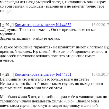
миллиарды лет назад умершей звезды, и схлопнись она к херам
со всей землей и солнцем - вселенная и не заметит. точно тебе
говорю.
[
+
29
-
]
Комментировать цитату №144852
15.09.2017
...Девушка: Ты не понимаешь. Он не привлекает меня как
мужчина.
Задача на засыпку - найдите логику.
А какое отношение "нравится - не нравится" имеет к логике? Ну,
приятный человек. Ну, милый. Но к личной привлекательности
для особи противоположного пола это отношение имеет
нулевое.
[
+
29
-
]
Комментировать цитату №144851
15.09.2017
Вы помните что напугало вас больше всего на свете?
Не сказать, что бы я забывал о таком случае, но выход нового
фильма вновь напомнил мне об этом.
Мне было 4 или 5 лет, я спокойно играл себе в машинки, как по
телевизору начали показывать фильм «Оно». Вначале меня
впечатлила сцена, где клоун затащил парнишку в сливной