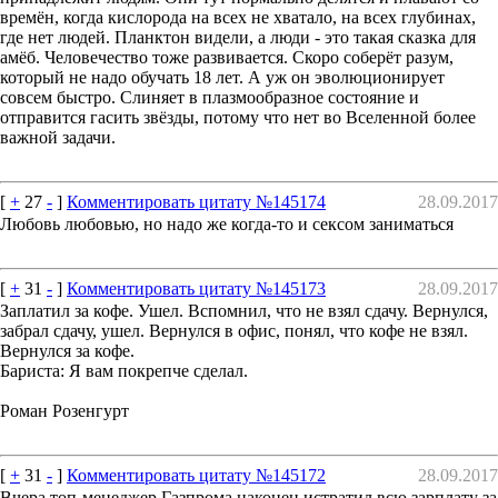
времён, когда кислорода на всех не хватало, на всех глубинах,
где нет людей. Планктон видели, а люди - это такая сказка для
амёб. Человечество тоже развивается. Скоро соберёт разум,
который не надо обучать 18 лет. А уж он эволюционирует
совсем быстро. Слиняет в плазмообразное состояние и
отправится гасить звёзды, потому что нет во Вселенной более
важной задачи.
[
+
27
-
]
Комментировать цитату №145174
28.09.2017
Любовь любовью, но надо же когда-то и сексом заниматься
[
+
31
-
]
Комментировать цитату №145173
28.09.2017
Заплатил за кофе. Ушел. Вспомнил, что не взял сдачу. Вернулся,
забрал сдачу, ушел. Вернулся в офис, понял, что кофе не взял.
Вернулся за кофе.
Бариста: Я вам покрепче сделал.
Роман Розенгурт
[
+
31
-
]
Комментировать цитату №145172
28.09.2017
Вчера топ-менеджер Газпрома наконец истратил всю зарплату за