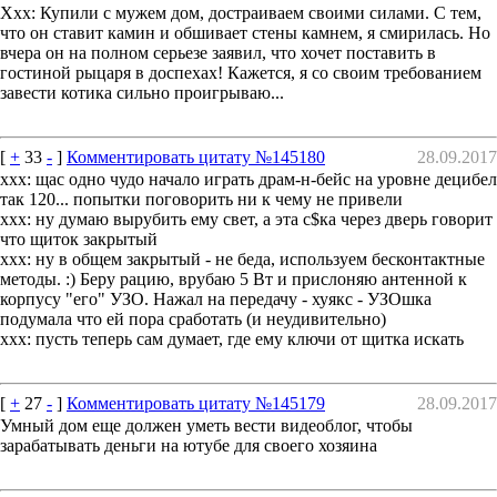
Ххх: Купили с мужем дом, достраиваем своими силами. С тем,
что он ставит камин и обшивает стены камнем, я смирилась. Но
вчера он на полном серьезе заявил, что хочет поставить в
гостиной рыцаря в доспехах! Кажется, я со своим требованием
завести котика сильно проигрываю...
[
+
33
-
]
Комментировать цитату №145180
28.09.2017
xxx: щас одно чудо начало играть драм-н-бейс на уровне децибел
так 120... попытки поговорить ни к чему не привели
xxx: ну думаю вырубить ему свет, а эта с$ка через дверь говорит
что щиток закрытый
xxx: ну в общем закрытый - не беда, используем бесконтактные
методы. :) Беру рацию, врубаю 5 Вт и прислоняю антенной к
корпусу "его" УЗО. Нажал на передачу - хуякс - УЗОшка
подумала что ей пора сработать (и неудивительно)
xxx: пусть теперь сам думает, где ему ключи от щитка искать
[
+
27
-
]
Комментировать цитату №145179
28.09.2017
Умный дом еще должен уметь вести видеоблог, чтобы
зарабатывать деньги на ютубе для своего хозяина