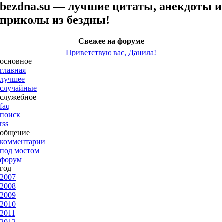
bezdna.su — лучшие цитаты, анекдоты и
приколы из бездны!
Свежее на форуме
Приветствую вас, Данила!
основное
главная
лучшее
случайные
служебное
faq
поиск
rss
общение
комментарии
под мостом
форум
год
2007
2008
2009
2010
2011
2012