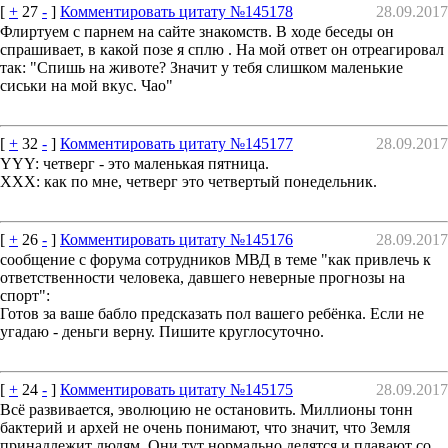
[
+
27
-
]
Комментировать цитату №145178
28.09.2017
Флиртуем с парнем на сайте знакомств. В ходе беседы он
спрашивает, в какой позе я сплю . На мой ответ он отреагировал
так: "Спишь на животе? Значит у тебя слишком маленькие
сиськи на мой вкус. Чао"
[
+
32
-
]
Комментировать цитату №145177
28.09.2017
YYY: четверг - это маленькая пятница.
XXX: как по мне, четверг это четвертый понедельник.
[
+
26
-
]
Комментировать цитату №145176
28.09.2017
сообщение с форума сотрудников МВД в теме "как привлечь к
ответственности человека, давшего неверные прогнозы на
спорт":
Готов за ваше бабло предсказать пол вашего ребёнка. Если не
угадаю - деньги верну. Пишите круглосуточно.
[
+
24
-
]
Комментировать цитату №145175
28.09.2017
Всё развивается, эволюцию не остановить. Миллионы тонн
бактерий и архей не очень понимают, что значит, что Земля
принадлежит людям. Они тут нормально делятся и плавают со