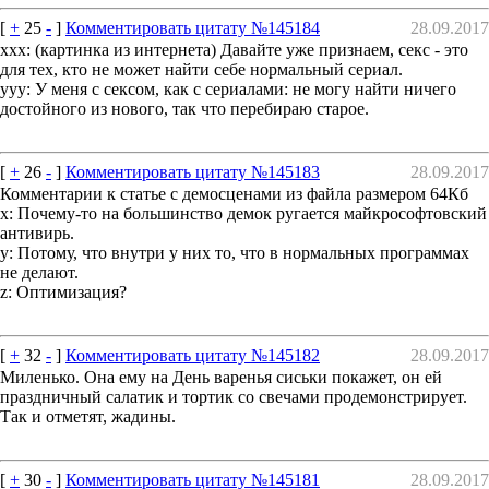
[
+
25
-
]
Комментировать цитату №145184
28.09.2017
xxx: (картинка из интернета) Давайте уже признаем, секс - это
для тех, кто не может найти себе нормальный сериал.
yyy: У меня с сексом, как с сериалами: не могу найти ничего
достойного из нового, так что перебираю старое.
[
+
26
-
]
Комментировать цитату №145183
28.09.2017
Комментарии к статье с демосценами из файла размером 64Кб
x: Почему-то на большинство демок ругается майкрософтовский
антивирь.
y: Потому, что внутри у них то, что в нормальных программах
не делают.
z: Оптимизация?
[
+
32
-
]
Комментировать цитату №145182
28.09.2017
Миленько. Она ему на День варенья сиськи покажет, он ей
праздничный салатик и тортик со свечами продемонстрирует.
Так и отметят, жадины.
[
+
30
-
]
Комментировать цитату №145181
28.09.2017