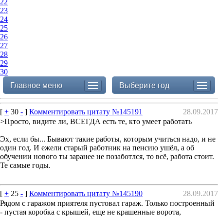
22
23
24
25
26
27
28
29
30
Главное меню
Выберите год
[
+
30
-
]
Комментировать цитату №145191
28.09.2017
>Просто, видите ли, ВСЕГДА есть те, кто умеет работать
Эх, если бы... Бывают такие работы, которым учиться надо, и не
один год. И ежели старый работник на пенсию ушёл, а об
обучении нового ты заранее не позаботлся, то всё, работа стоит.
Те самые годы.
[
+
25
-
]
Комментировать цитату №145190
28.09.2017
Рядом с гаражом приятеля пустовал гараж. Только построенный
- пустая коробка с крышей, еще не крашенные ворота,