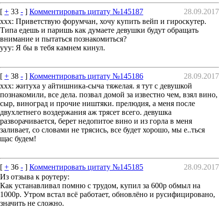
[
+
33
-
]
Комментировать цитату №145187
28.09.2017
xxx: Приветствую форумчан, хочу купить вейп и гироскутер.
Типа едешь и паришь как думаете девушки будут обращать
внимание и пытаться познакомиться?
yyy: Я бы в тебя камнем кинул.
[
+
38
-
]
Комментировать цитату №145186
28.09.2017
xxx: житуха у айтишника-сыча тяжелая. я тут с девушкой
познакомили, все дела. позвал домой за известно чем, взял вино,
сыр, виноград и прочие ништяки. прелюдия, а меня после
двухлетнего воздержания аж трясет всего. девушка
разворачивается, берет недопитое вино и из горла в меня
заливает, со словами не трясись, все будет хорошо, мы е..ться
щас будем!
[
+
36
-
]
Комментировать цитату №145185
28.09.2017
Из отзыва к роутеру:
Как устанавливал помню с трудом, купил за 600р обмыл на
1000р. Утром встал всё работает, обновлёно и русифицировано,
значить не сложно.