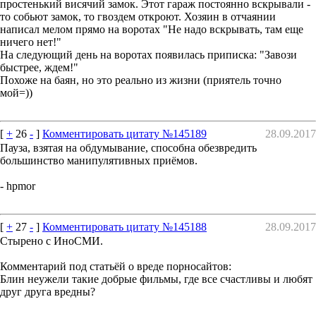
простенький висячий замок. Этот гараж постоянно вскрывали -
то собьют замок, то гвоздем откроют. Хозяин в отчаянии
написал мелом прямо на воротах "Не надо вскрывать, там еще
ничего нет!"
На следующий день на воротах появилась приписка: "Завози
быстрее, ждем!"
Похоже на баян, но это реально из жизни (приятель точно
мой=))
[
+
26
-
]
Комментировать цитату №145189
28.09.2017
Пауза, взятая на обдумывание, способна обезвредить
большинство манипулятивных приёмов.
- hpmor
[
+
27
-
]
Комментировать цитату №145188
28.09.2017
Стырено с ИноСМИ.
Комментарий под статьёй о вреде порносайтов:
Блин неужели такие добрые фильмы, где все счастливы и любят
друг друга вредны?