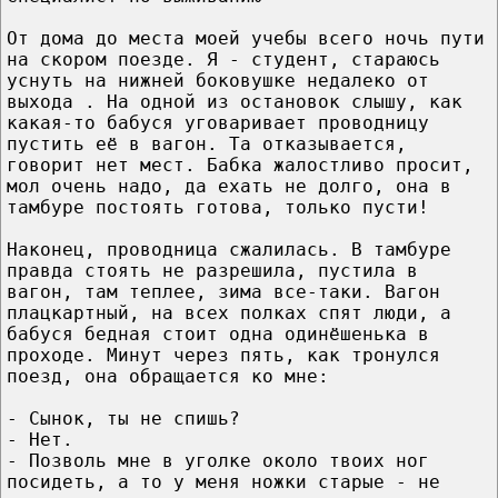
От дома до места моей учебы всего ночь пути
на скором поезде. Я - студент, стараюсь
уснуть на нижней боковушке недалеко от
выхода . На одной из остановок слышу, как
какая-то бабуся уговаривает проводницу
пустить её в вагон. Та отказывается,
говорит нет мест. Бабка жалостливо просит,
мол очень надо, да ехать не долго, она в
тамбуре постоять готова, только пусти!
Наконец, проводница сжалилась. В тамбуре
правда стоять не разрешила, пустила в
вагон, там теплее, зима все-таки. Вагон
плацкартный, на всех полках спят люди, а
бабуся бедная стоит одна одинёшенька в
проходе. Минут через пять, как тронулся
поезд, она обращается ко мне:
- Сынок, ты не спишь?
- Нет.
- Позволь мне в уголке около твоих ног
посидеть, а то у меня ножки старые - не