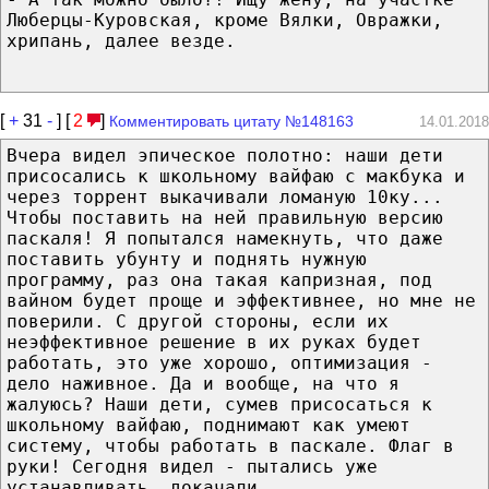
Люберцы-Куровская, кроме Вялки, Овражки,
хрипань, далее везде.
[
+
31
-
] [
2
]
Комментировать цитату №148163
14.01.2018
Вчера видел эпическое полотно: наши дети
присосались к школьному вайфаю с макбука и
через торрент выкачивали ломаную 10ку...
Чтобы поставить на ней правильную версию
паскаля! Я попытался намекнуть, что даже
поставить убунту и поднять нужную
программу, раз она такая капризная, под
вайном будет проще и эффективнее, но мне не
поверили. С другой стороны, если их
неэффективное решение в их руках будет
работать, это уже хорошо, оптимизация -
дело наживное. Да и вообще, на что я
жалуюсь? Наши дети, сумев присосаться к
школьному вайфаю, поднимают как умеют
систему, чтобы работать в паскале. Флаг в
руки! Сегодня видел - пытались уже
устанавливать, докачали...