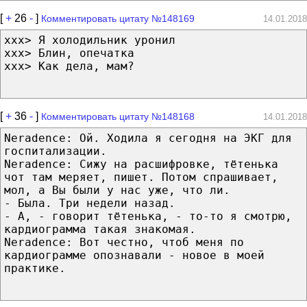
[
+
26
-
]
Комментировать цитату №148169
14.01.2018
xxx> Я холодильник уронил
xxx> Блин, опечатка
xxx> Как дела, мам?
[
+
36
-
]
Комментировать цитату №148168
14.01.2018
Neradence: Ой. Ходила я сегодня на ЭКГ для
госпитализации.
Neradence: Сижу на расшифровке, тётенька
чот там меряет, пишет. Потом спрашивает,
мол, а Вы были у нас уже, что ли.
- Была. Три недели назад.
- А, - говорит тётенька, - то-то я смотрю,
кардиограмма такая знакомая.
Neradence: Вот честно, чтоб меня по
кардиограмме опознавали - новое в моей
практике.