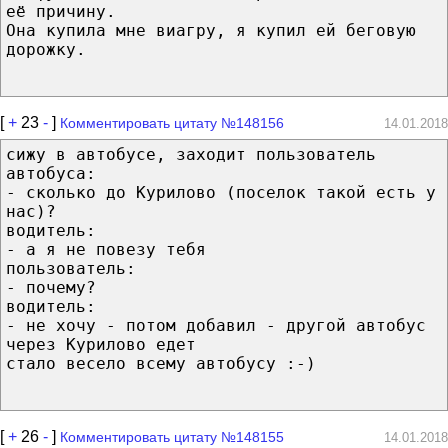
её причину.
Она купила мне виагру, я купил ей беговую
дорожку.
[
+
23
-
]
Комментировать цитату №148156
14.01.2018
cижу в автобусе, заходит пользователь
автобуса:
- сколько до Курилово (поселок такой есть у
нас)?
водитель:
- а я не повезу тебя
пользователь:
- почему?
водитель:
- не хочу - потом добавил - другой автобус
через Курилово едет
стало весело всему автобусу :-)
[
+
26
-
]
Комментировать цитату №148155
14.01.2018