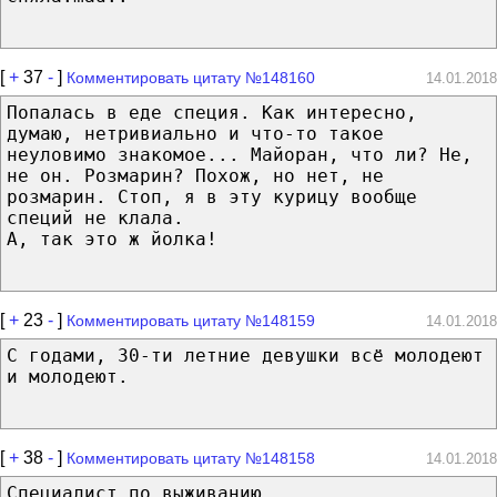
[
+
37
-
]
Комментировать цитату №148160
14.01.2018
Попалась в еде специя. Как интересно,
думаю, нетривиально и что-то такое
неуловимо знакомое... Майоран, что ли? Не,
не он. Розмарин? Похож, но нет, не
розмарин. Стоп, я в эту курицу вообще
специй не клала.
А, так это ж йолка!
[
+
23
-
]
Комментировать цитату №148159
14.01.2018
С годами, 30-ти летние девушки всё молодеют
и молодеют.
[
+
38
-
]
Комментировать цитату №148158
14.01.2018
Специалист по выживанию