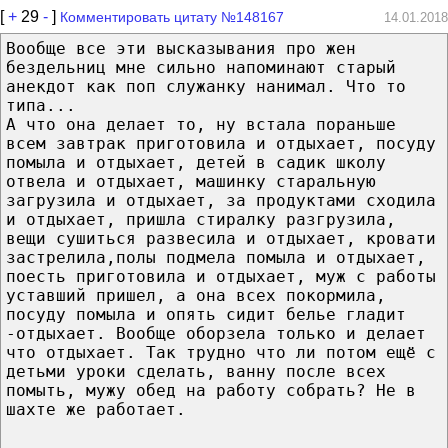
[
+
29
-
]
Комментировать цитату №148167
14.01.2018
Вообще все эти высказывания про жен
бездельниц мне сильно напоминают старый
анекдот как поп служанку нанимал. Что то
типа...
А что она делает то, ну встала пораньше
всем завтрак приготовила и отдыхает, посуду
помыла и отдыхает, детей в садик школу
отвела и отдыхает, машинку старальную
загрузила и отдыхает, за продуктами сходила
и отдыхает, пришла стиралку разгрузила,
вещи сушиться развесила и отдыхает, кровати
застрелила,полы подмела помыла и отдыхает,
поесть приготовила и отдыхает, муж с работы
уставший пришел, а она всех покормила,
посуду помыла и опять сидит белье гладит
-отдыхает. Вообще оборзела только и делает
что отдыхает. Так трудно что ли потом ещё с
детьми уроки сделать, ванну после всех
помыть, мужу обед на работу собрать? Не в
шахте же работает.