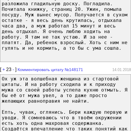
разложила гладильную доску. Погладила.
Почитала книжку, страниц 20. Ужин, помыла
посуду. Муж вынес мусор. Получается в сухом
остатке - я весь день крутилась, отдыхала
часа два, а муж работал 15 минут и весь
день отдыхал. Я очень люблю ходить на
работу. Я там не так устаю. И за нее -
платят. Да, ребенок взрослый. Хоть с ним не
гулять и не кормить, а то бы с ума сошла.
[
+
23
-
]
Комментировать цитату №148171
14.01.2018
Ох уж эта волшебная женщина из стартовой
цитаты. И на работу сходила и к приходу
мужа со своей работы успела кухню отмыть. Я
бы её от мужа увел, а то даже просто
желающих равноправия не найти.
Епть, чувак, оглянись. Бери каждую первую и
уводи. Я сомневаюсь что в твоём окружении
есть хоть одна махровая содержанка.
Создаётся впечатление что таких понятий как