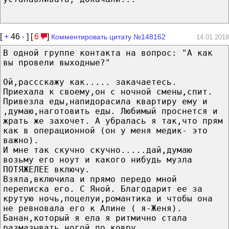
[
+
46
-
] [
6
]
Комментировать цитату №148162
14.01.2018
В одной группе контакта на вопрос: "А как
вы провели выходные?"
Ой,рассскажу как..... закачаетесь.
Приехала к своему,он с ночной смены,спит.
Привезла еды,напидорасила квартиру ему и
,думаю,наготовить еды. Любимый проснется и
жрать же захочет. А убралась я так,что прям
как в операционной (он у меня медик- это
важно).
И мне так скучно скучно.....дай,думаю
возьму его ноут и какого нибудь музла
ПОТЯЖЕЛЕЕ включу.
Взяла,включила и прямо передо мной
переписка его. С Яной. Благодарит ее за
крутую ночь,поцелуи,романтика и чтобы она
не ревновала его к Алине ( я-Женя).
Банан,который я ела я ритмично стала
размазывать ногой по ковру.....