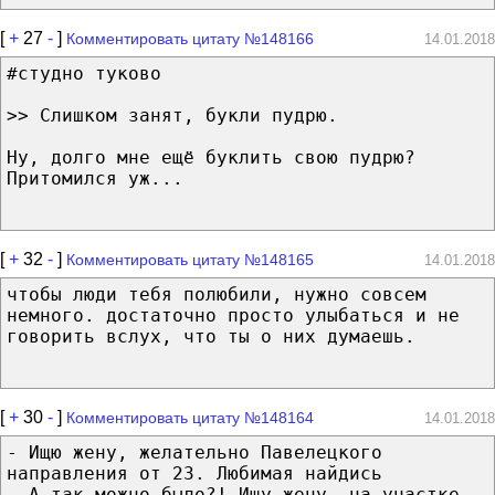
[
+
27
-
]
Комментировать цитату №148166
14.01.2018
#студно туково
>> Слишком занят, букли пудрю.
Ну, долго мне ещё буклить свою пудрю?
Притомился уж...
[
+
32
-
]
Комментировать цитату №148165
14.01.2018
чтобы люди тебя полюбили, нужно совсем
немного. достаточно просто улыбаться и не
говорить вслух, что ты о них думаешь.
[
+
30
-
]
Комментировать цитату №148164
14.01.2018
- Ищю жену, желательно Павелецкого
направления от 23. Любимая найдись
- А так можно было?! Ищу жену, на участке