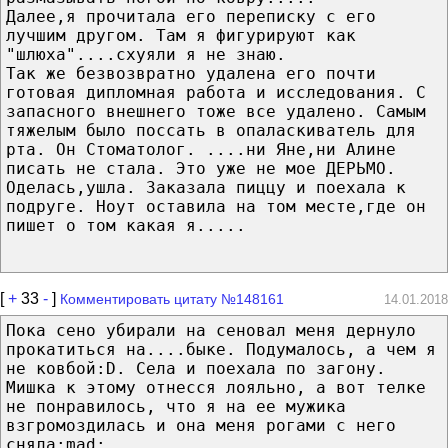
Далее,я прочитала его переписку с его
лучшим другом. Там я фигурируют как
"шлюха"....схуяли я не знаю.
Так же безвозвратно удалена его почти
готовая дипломная работа и исследования. С
запасного внешнего тоже все удалено. Самым
тяжелым было поссать в опаласкиватель для
рта. Он Стоматолог. ....ни Яне,ни Алине
писать не стала. Это уже не мое ДЕРЬМО.
Оделась,ушла. Заказала пиццу и поехала к
подруге. Ноут оставила на том месте,где он
пишет о том какая я.....
[
+
33
-
]
Комментировать цитату №148161
14.01.2018
Пока сено убирали на сеновал меня дернуло
прокатиться на....быке. Подумалось, а чем я
не ковбой:D. Села и поехала по загону.
Мишка к этому отнесся лояльно, а вот телке
не понравилось, что я на ее мужика
взгромоздилась и она меня рогами с него
сняла:mad:.