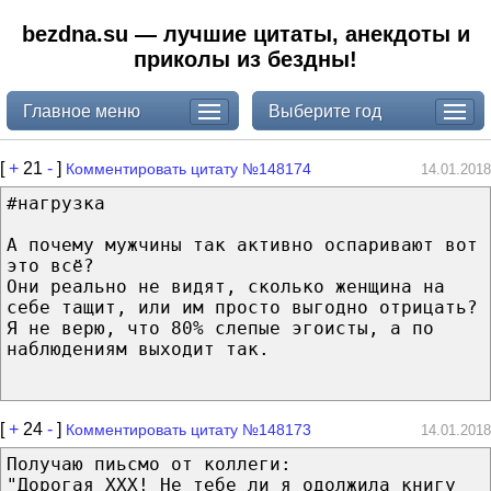
bezdna.su — лучшие цитаты, анекдоты и
приколы из бездны!
Главное меню
Выберите год
[
+
21
-
]
Комментировать цитату №148174
14.01.2018
#нагрузка
А почему мужчины так активно оспаривают вот
это всё?
Они реально не видят, сколько женщина на
себе тащит, или им просто выгодно отрицать?
Я не верю, что 80% слепые эгоисты, а по
наблюдениям выходит так.
[
+
24
-
]
Комментировать цитату №148173
14.01.2018
Получаю пиьсмо от коллеги:
"Дорогая ХХХ! Не тебе ли я одолжила книгу