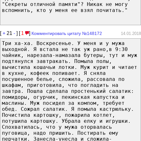
"Секреты отличной памяти"? Никак не могу
вспомнить, кто у меня ее взял почитать."
[
+
21
-
] [
1
]
Комментировать цитату №148172
14.01.2018
Три ха-ха. Воскресенье. У меня и у мужа
выходной. Я встала не так уж рано,в 9:30
чайник, нарезала-намазала бутеры, тут и муж
подтянулся завтракать. Помыла полы,
вычистила кошачьи лотки. Муж курит и читает
в кухне, кофеек попивает. Я сняла
посушенное белье, сложила, рассовала по
шкафам, приготовила, что погладить на
завтра. Пошла сделала простенький салатик:
помидоры, огурчик, пекинская капустка и
маслины. Муж посидел за компом, требует
обед. Сожрал салатик. Я помыла кастрюльку.
Почистила картошку, пожарила котлет,
потушила картошку. Убрала елку и игрушки.
Спохватилась, что у мужа оторвалась
пуговица, надо пришить. Постирать ему
перчатки. Занесла-унесла и сложила-