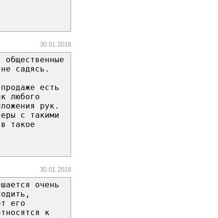
30.01.2018
в общественные
 не садясь.
 продаже есть
ак любого
иложения рук.
серы с такими
 в такое
30.01.2018
ешается очень
ходить,
от его
относятся к