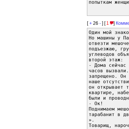
попыткам женщи
[
+
26
-
] [
1
]
Комме
Один мой знако
Но машины у Па
отвезти мешоче
подъезжаю, гру
углеводов объя
второй этаж:
- Дома сейчас 
часов вызвали.
запрещено. Он 
наше отсутстви
он открывает т
квартире, наб
были и проводн
- Ок!
Поднимаем мешо
тарабанит в дв
».
Товарищ, нароч