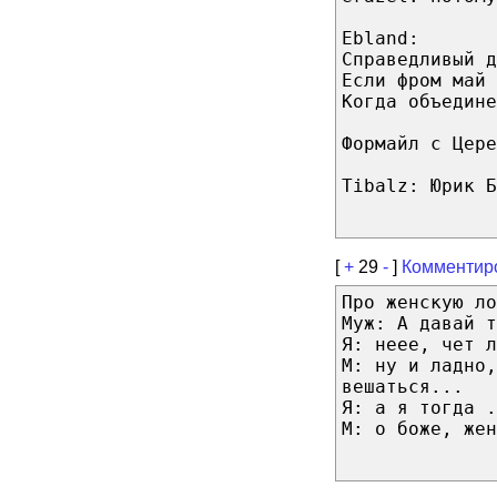
Ebland:
Справедливый д
Если фром май 
Когда объедине
Формайл с Цере
Tibalz: Юрик Б
[
+
29
-
]
Комментир
Про женскую ло
Муж: А давай 
Я: неее, чет л
М: ну и ладно,
вешаться...
Я: а я тогда 
М: о боже, жен