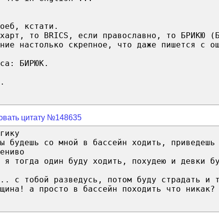
оеб, кстати.
харт, то BRICS, если православно, то БРИКЮ (
ние настолько скрепное, что даже пишется с о
са: БИРЮК.
.
овать цитату №148635
гику
ты будешь со мной в бассейн ходить, приведешь
ениво
 я тогда один буду ходить, похудею и девки б
... с тобой разведусь, потом буду страдать и 
щина! а просто в бассейн походить что никак?