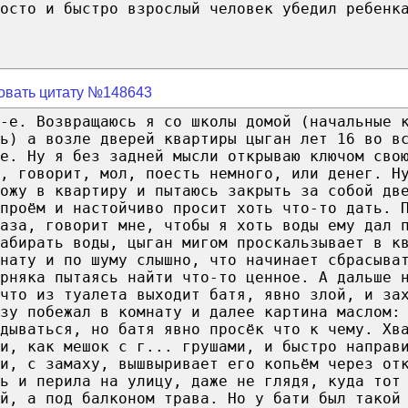
осто и быстро взрослый человек убедил ребенк
овать цитату №148643
-е. Возвращаюсь я со школы домой (начальные 
ь) а возле дверей квартиры цыган лет 16 во в
е. Ну я без задней мысли открываю ключом сво
, говорит, мол, поесть немного, или денег. Н
ожу в квартиру и пытаюсь закрыть за собой дв
проём и настойчиво просит хоть что-то дать. 
аза, говорит мне, чтобы я хоть воды ему дал 
абирать воды, цыган мигом проскальзывает в к
нату и по шуму слышно, что начинает сбрасыва
рняка пытаясь найти что-то ценное. А дальше 
что из туалета выходит батя, явно злой, и за
зу побежал в комнату и далее картина маслом:
дываться, но батя явно просёк что к чему. Хв
и, как мешок с г... грушами, и быстро направ
и, с замаху, вышвыривает его копьём через от
ь и перила на улицу, даже не глядя, куда тот
й, а под балконом трава. Но у бати был такой