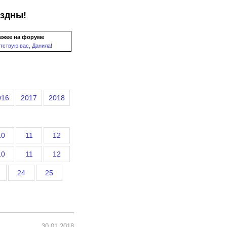
ездны!
ежее на форуме
тствую вас, Данила!
016
2017
2018
10
11
12
10
11
12
24
25
30.01.2018