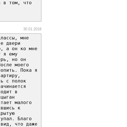
а в том, что
30.01.2018
классы, мне
се двери
ю, а он ко мне
у я ему
ерь, но он
После моего
попить. Пока я
вартиру,
ть с полок
начинается
ходит в
 цыган
атает малого
ившись к
крытую
 упал. Благо
 вид, что даже