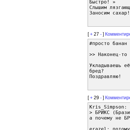
Быстро! »
Слышим лязгающ
Заносим сахар!
[
+
27
-
]
Комментир
#просто банан
>> Haкoнeц-тo 
Укладываешь её
бред?
Поздравляю!
[
+
29
-
]
Комментир
Kris_Simpson:
> БРИКС (Брази
а почему не БР
erazel: потому