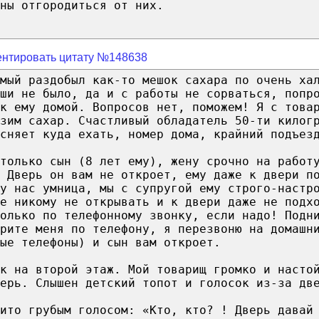
ны отгородиться от них.
нтировать цитату №148638
мый раздобыл как-то мешок сахара по очень ха
ши не было, да и с работы не сорваться, попр
к ему домой. Вопросов нет, поможем! Я с това
зим сахар. Счастливый обладатель 50-ти килог
сняет куда ехать, номер дома, крайний подъез
только сын (8 лет ему), жену срочно на работ
 Дверь он вам не откроет, ему даже к двери п
у нас умница, мы с супругой ему строго-настр
е никому не открывать и к двери даже не подх
олько по телефонному звонку, если надо! Подн
ерите меня по телефону, я перезвоню на домашн
ые телефоны) и сын вам откроет.
к на второй этаж. Мой товарищ громко и насто
ерь. Слышен детский топот и голосок из-за дв
ито грубым голосом: «Кто, кто? ! Дверь давай