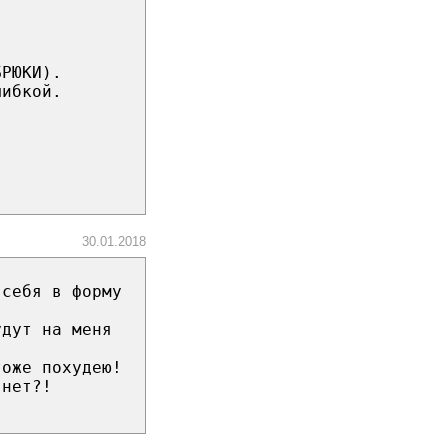
БРЮКИ).
шибкой.
30.01.2018
 себя в форму
удут на меня
тоже похудею!
 нет?!