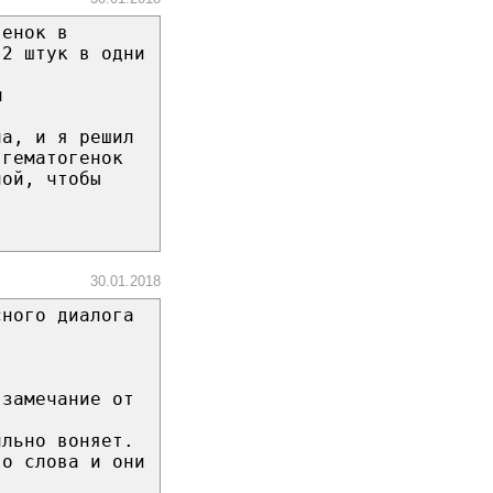
генок в
 2 штук в одни
м
ла, и я решил
 гематогенок
ной, чтобы
30.01.2018
сного диалога
 замечание от
ильно воняет.
го слова и они