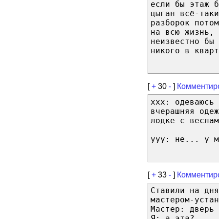
если бы этаж б
цыган всё-таки
разборок пото
на всю жизнь, 
неизвестно бы
никого в кварт
[
+
30
-
]
Комментир
xxx: одеваюсь 
вчерашняя одеж
лодке с веслам
yyy: не... у м
[
+
33
-
]
Комментир
Ставили на дня
мастером-устан
Мастер: дверь 
Я: а эта?