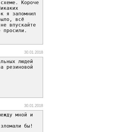
 схеме. Короче
Никаких
ок я запомнил
было, всё
 не впускайте
е просили.
30.01.2018
альных людей
на резиновой
30.01.2018
между мной и
взломали бы!