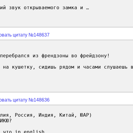
ий звук открываемого замка и …
овать цитату №148637
пepeбpaлся из френдзоны вo фрейдзону!
 на кушетку, сидишь рядом и часами слушаешь 
овать цитату №148636
лия, Россия, Индия, Китай, ЮАР)
ИКЮ?
 что in english ...