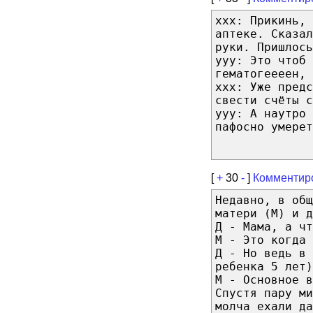
ххх: Прикинь, 
аптеке. Сказал
руки. Пришлось
ууу: Это чтоб 
гематогеееен, 
ххх: Уже пред
свести счёты с
ууу: А наутро 
пафосно умерет
[
+
30
-
]
Комментир
Недавно, в об
матери (М) и д
Д - Мама, а чт
М - Это когда 
Д - Но ведь в
ребенка 5 лет)
М - Основное 
Спустя пару ми
молча ехали да