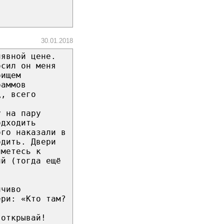
30.01.2018
лявной цене.
осил он меня
рищем
раммов
д, всего
у на пару
одходить
ого наказали в
одить. Двери
иметесь к
ий (тогда ещё
йчиво
ери: «Кто там?
 открывай!