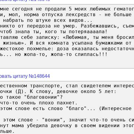
мне сегодня не продали 5 моих любимых гемато
и, мол, норма отпуска лексредств - не больше
 набрать по штуке всех видов...
никто от передоза не умер. Разбежавшись, съе
чтоб знала ты, кого ты потеряаааала!
ставляю себе записку: «Любимая, ты меня броси
 жизнью». И вся комната усыпана бумажками от
жестокое похмелье: доза оказалась недостаточ
ь... но жопа-то, жопа-то слиплась!!!
овать цитату №148644
щественном транспорте, стал свидетелем интере
очки (Д). К слову, девочке около 5 лет:
о такое "благовонии"?
что-то очень плохо пахнет.
 этом слове есть слово "благо"... (Интересное
в этом слове - "вонии", значит что-то очень с
нут мама убедила девочку в своем видении это
льше.