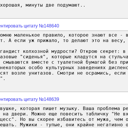
хорошая, минуты две подумают..
нтировать цитату №148640
омню маленькое правило, которое знают все - 
т. А если уж прижало, то делают это на весу,
агандист колхозной мудрости? Открою секрет: в
азовые "сиденья", которые кладутся на стульч
м смываются вместе с туалетной бумагой без пр
 некоторых особо культурных заведениях диспен
сят возле унитазов. Смотри не осрамись, если
".
нтировать цитату №148639
евушке, которая пишет музыку. Ваша проблема р
 на двери. Можно еще повесить табличку "Не в
цесс". Но вы скорее избавитесь от мужа, чем 
ешать. Мужики - тупые, они крайне негативно 