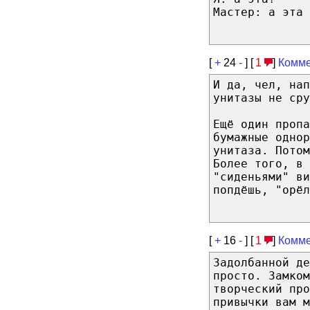
Мастер: а эта 
[
+
24
-
] [
1
]
Комме
И да, чел, нап
унитазы не сру
Ещё один проп
бумажные однор
унитаза. Пото
Более того, в
"сиденьями" ви
попдёшь, "орёл
[
+
16
-
] [
1
]
Комме
Задолбанной д
просто. Замком
творческий про
привычки вам м