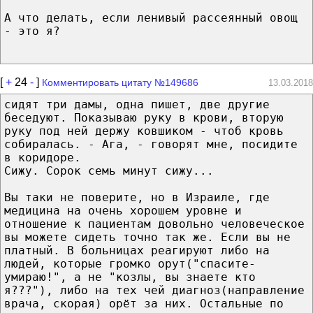
А что делать, если ленивый рассеянный овощ
- это я?
[
+
24
-
]
Комментировать цитату №149686
13.03.2018
сидят три дамы, одна пишет, две другие
беседуют. Показываю руку в крови, вторую
руку под ней держу ковшиком - чтоб кровь
собиралась. - Ага, - говорят мне, посидите
в коридоре.
Сижу. Сорок семь минут сижу...
Вы таки не поверите, но в Израиле, где
медицина на очень хорошем уровне и
отношение к пациентам довольно человеческое
вы можете сидеть точно так же. Если вы не
платный. В больницах реагируют либо на
людей, которые громко орут("спасите-
умираю!", а не "козлы, вы знаете кто
я???"), либо на тех чей диагноз(направление
врача, скорая) орёт за них. Остальные по