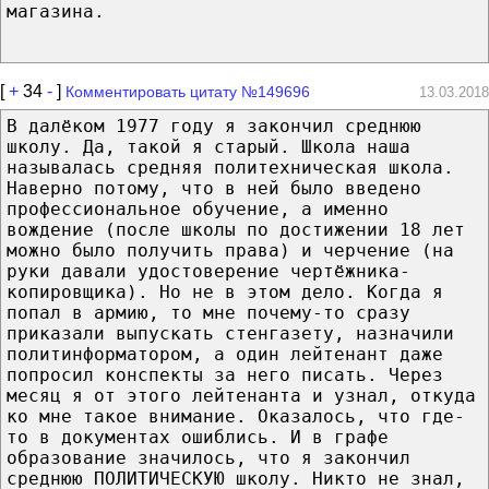
магазина.
[
+
34
-
]
Комментировать цитату №149696
13.03.2018
В далёком 1977 году я закончил среднюю
школу. Да, такой я старый. Школа наша
называлась средняя политехническая школа.
Наверно потому, что в ней было введено
профессиональное обучение, а именно
вождение (после школы по достижении 18 лет
можно было получить права) и черчение (на
руки давали удостоверение чертёжника-
копировщика). Но не в этом дело. Когда я
попал в армию, то мне почему-то сразу
приказали выпускать стенгазету, назначили
политинформатором, а один лейтенант даже
попросил конспекты за него писать. Через
месяц я от этого лейтенанта и узнал, откуда
ко мне такое внимание. Оказалось, что где-
то в документах ошиблись. И в графе
образование значилось, что я закончил
среднюю ПОЛИТИЧЕСКУЮ школу. Никто не знал,