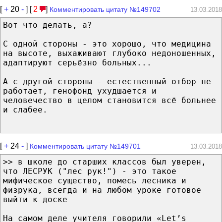
[
+
20
-
] [
2
]
Комментировать цитату №149702
13.03.2018
Вот что делать, а?
С одной стороны - это хорошо, что медицина
на высоте, выхаживают глубоко недоношенных,
адаптируют серьёзно больных...
А с другой стороны - естественный отбор не
работает, генофонд ухудшается и
человечество в целом становится всё больнее
и слабее.
[
+
24
-
]
Комментировать цитату №149701
13.03.2018
>> в школе до старших классов был уверен,
что ЛЕСРУК ("лес рук!") - это такое
мифическое существо, помесь лесника и
физрука, всегда и на любом уроке готовое
выйти к доске
На самом деле учителя говорили «Let’s