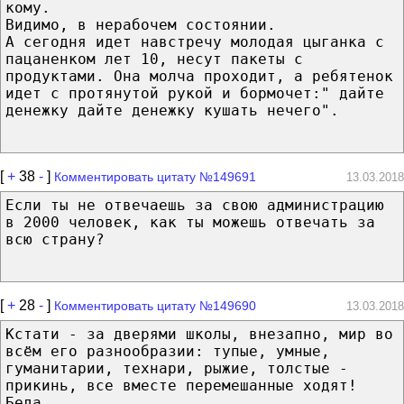
кому.
Видимо, в нерабочем состоянии.
А сегодня идет навстречу молодая цыганка с
пацаненком лет 10, несут пакеты с
продуктами. Она молча проходит, а ребятенок
идет с протянутой рукой и бормочет:" дайте
денежку дайте денежку кушать нечего".
[
+
38
-
]
Комментировать цитату №149691
13.03.2018
Если ты не отвечаешь за свою администрацию
в 2000 человек, как ты можешь отвечать за
всю страну?
[
+
28
-
]
Комментировать цитату №149690
13.03.2018
Кстати - за дверями школы, внезапно, мир во
всём его разнообразии: тупые, умные,
гуманитарии, технари, рыжие, толстые -
прикинь, все вместе перемешанные ходят!
Беда...