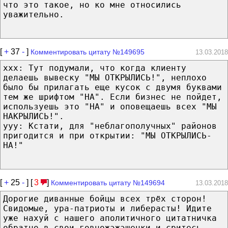
что это такое, но ко мне относились
уважительно.
[
+
37
-
]
Комментировать цитату №149695
13.03.2018
xxx: Тут подумали, что когда клиенту
делаешь вывеску "МЫ ОТКРЫЛИСЬ!", неплохо
было бы прилагать еще кусок с двумя буквами
тем же шрифтом "НА". Если бизнес не пойдет,
используешь это "НА" и оповещаешь всех "МЫ
НАКРЫЛИСЬ!".
yyy: Кстати, для "неблагополучных" районов
пригодится и при открытии: "МЫ ОТКРЫЛИСЬ-
НА!"
[
+
25
-
] [
3
]
Комментировать цитату №149694
13.03.2018
Дорогие диванные бойцы всех трёх сторон!
Свидомые, ура-патриоты и либерасты! Идите
уже нахуй с нашего аполитичного цитатничка
обратно в свои говножэжэшечки и сритесь