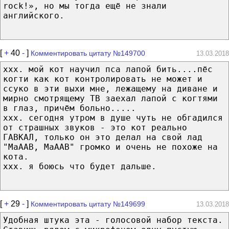
rock!», но мы тогда ещё не знали
английского.
[
+
40
-
]
Комментировать цитату №149700
13.03.2018
xxx. мой кот научил пса лапой бить....пёс
когти как кот контролировать не может и
ссуко в эти выхи мне, лежащему на диване и
мирно смотрящему ТВ заехал лапой с когтями
в глаз, причём больно.....
xxx. сегодня утром в душе чуть не обгадился
от страшных звуков - это кот реально
ГАВКАЛ, только он это делал на свой лад
"МаААВ, МаААВ" громко и очень не похоже на
кота.
xxx. я боюсь что будет дальше.
[
+
29
-
]
Комментировать цитату №149699
13.03.2018
Удобная штука эта - голосовой набор текста.