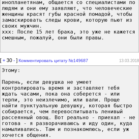
инопланетянам, общается со специалистами по
людям и они ему заявляют, что человеческие
женщины красят губы красной помадой, чтобы
замаскировать следы крови, которую пьют из
своих мужчин.
xxx: После 15 лет брака, это уже не кажется
смешным, пожалуй, они были правы.
[
+
30
-
]
Комментировать цитату №149687
13.03.2018
Этому:
Парень, если девушка не умеет
контролировать время и заставляет тебя
ждать часами, пока она соберется - или
терпи, это неизлечимо, или вали. Проще
найти пунктуальную девушку, которая быстро
собирается, чем перевоспитывать ленивый
рассеянный овощ. Вот реально - приехал - не
готова - я разворачиваюсь и иду один, куда
намыливались. Там и познакомлюсь, если уж
хочется общения.