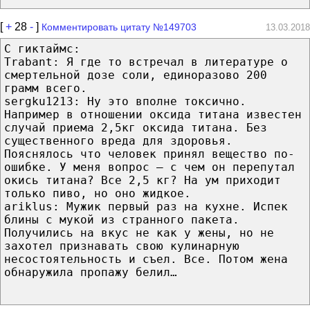
[
+
28
-
]
Комментировать цитату №149703
13.03.2018
С гиктаймс:
Trabant: Я где то встречал в литературе о
смертельной дозе соли, единоразово 200
грамм всего.
sergku1213: Ну это вполне токсично.
Например в отношении оксида титана известен
случай приема 2,5кг оксида титана. Без
существенного вреда для здоровья.
Пояснялось что человек принял вещество по-
ошибке. У меня вопрос — с чем он перепутал
окись титана? Все 2,5 кг? На ум приходит
только пиво, но оно жидкое.
ariklus: Мужик первый раз на кухне. Испек
блины с мукой из странного пакета.
Получились на вкус не как у жены, но не
захотел признавать свою кулинарную
несостоятельность и съел. Все. Потом жена
обнаружила пропажу белил…