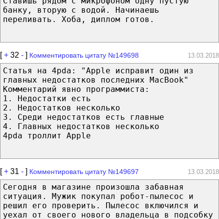
Ставишь рядом с микрофоном одну пустую
банку, вторую с водой. Начинаешь
переливать. Хоба, диплом готов.
[
+
32
-
]
Комментировать цитату №149698
13.03.2018
Статья на 4pda: "Apple исправит один из
главных недостатков последних MacBook"
Комментарий явно программиста:
1. Недостатки есть
2. Недостатков несколько
3. Среди недостатков есть главные
4. Главных недостатков несколько
4pda троллит Apple
[
+
31
-
]
Комментировать цитату №149697
13.03.2018
Сегодня в магазине произошла забавная
ситуация. Мужик покупал робот-пылесос и
решил его проверить. Пылесос включился и
уехал от своего нового владельца в подсобку