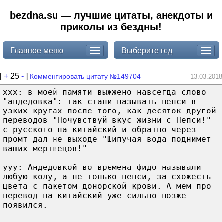
bezdna.su — лучшие цитаты, анекдоты и
приколы из бездны!
Главное меню
Выберите год
[
+
25
-
]
Комментировать цитату №149704
13.03.2018
xxx: в моей памяти выжжено навсегда слово
"андедовка": так стали называть пепси в
узких кругах после того, как десяток-другой
переводов "Почувствуй вкус жизни с Пепси!"
с русского на китайский и обратно через
промт дал не выходе "Шипучая вода поднимет
ваших мертвецов!"
yyy: Андедовкой во времена фидо называли
любую колу, а не только пепси, за схожесть
цвета с пакетом донорской крови. А мем про
перевод на китайский уже сильно позже
появился.