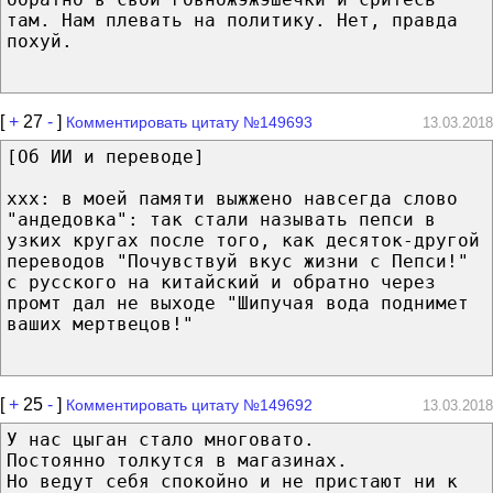
там. Нам плевать на политику. Нет, правда
похуй.
[
+
27
-
]
Комментировать цитату №149693
13.03.2018
[Об ИИ и переводе]
xxx: в моей памяти выжжено навсегда слово
"андедовка": так стали называть пепси в
узких кругах после того, как десяток-другой
переводов "Почувствуй вкус жизни с Пепси!"
с русского на китайский и обратно через
промт дал не выходе "Шипучая вода поднимет
ваших мертвецов!"
[
+
25
-
]
Комментировать цитату №149692
13.03.2018
У нас цыган стало многовато.
Постоянно толкутся в магазинах.
Но ведут себя спокойно и не пристают ни к