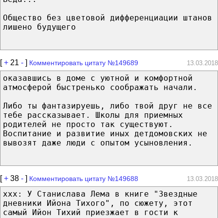
Общество без цветовой дифференциации штанов
лишено будущего
[
+
21
-
]
Комментировать цитату №149689
13.03.2018
оказавшись в доме с уютной и комфортной
атмосферой быстренько соображать начали.
Либо ты фантазируешь, либо твой друг не все
тебе рассказывает. Школы для приемных
родителей не просто так существуют.
Воспитание и развитие иных детдомовских не
вывозят даже люди с опытом усыновления.
[
+
38
-
]
Комментировать цитату №149688
13.03.2018
xxx: У Станислава Лема в книге "Звездные
дневники Ийона Тихого", по сюжету, этот
самый Ийон Тихий приезжает в гости к