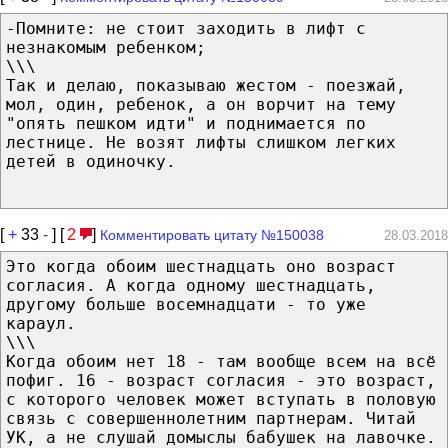
-Помните: не стоит заходить в лифт с
незнакомым ребенком;
\\\
Так и делаю, показываю жестом - поезжай,
мол, один, ребенок, а он ворчит на тему
"опять пешком идти" и поднимается по
лестнице. Не возят лифты слишком легких
детей в одиночку.
[
+
33
-
] [
2
]
Комментировать цитату №150038
28.03.2018
Это когда обоим шестнадцать оно возраст
согласия. А когда одному шестнадцать,
другому больше восемнадцати - то уже
караул.
\\\
Когда обоим нет 18 - там вообще всем на всё
пофиг. 16 - возраст согласия - это возраст,
с которого человек может вступать в половую
связь с совершеннолетним партнерам. Читай
УК, а не слушай домыслы бабушек на лавочке.