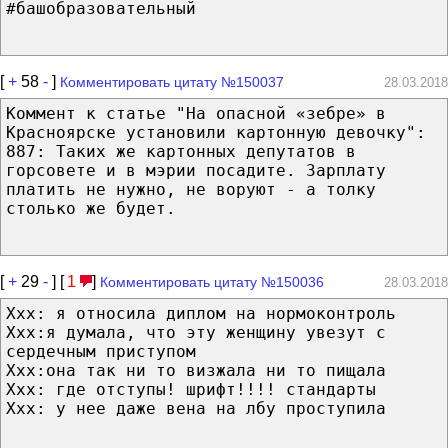
#башобразовательный
[
+
58
-
]
Комментировать цитату №150037
28.03.2018
Коммент к статье "На опасной «зебре» в
Красноярске установили картонную девочку":
887: Таких же картонных депутатов в
горсовете и в мэрии посадите. Зарплату
платить не нужно, не воруют - а толку
столько же будет.
[
+
29
-
] [
1
]
Комментировать цитату №150036
28.03.2018
Xxx: я относила диплом на нормоконтроль
Xxx:я думала, что эту женщину увезут с
сердечным приступом
Xxx:она так ни то визжала ни то пищала
Xxx: где отступы! шрифт!!!! стандарты
Xxx: у нее даже вена на лбу проступила