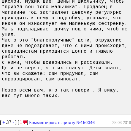
школой. Мужик дает деньги школьнику, чтобы
"привёл вон того мальчика". Продавец в
магазине год заставляет девочку регулярно
приходить к нему в подсобку, угрожая, что
иначе он изнасилует ее маленькую сестрёнку.
Мать подкладывает дочку под отчима, чтоб не
ушёл.
Часто это "благополучные" дети, окружение
даже не подозревает, что с ними происходит,
специалистам приходится долго и тяжело
работать
с ними, чтобы доверились и рассказали.
Дети не верят, что их спасут. Дети знают,
что вы скажете: сам придумал, сам
спровоцировал, сам виноват.
Позор всем вам, кто так говорит. Я вижу,
вас тут много таких.
[
+
37
-
] [
1
]
Комментировать цитату №150046
28.03.2018