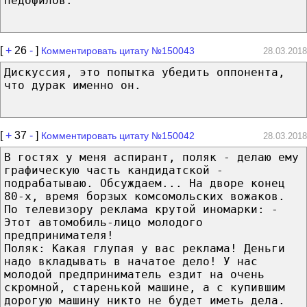
педофилов.
[
+
26
-
]
Комментировать цитату №150043
28.03.2018
Дискуссия, это попытка убедить оппонента,
что дурак именно он.
[
+
37
-
]
Комментировать цитату №150042
28.03.2018
В гостях у меня аспирант, поляк - делаю ему
графическую часть кандидатской -
подрабатываю. Обсуждаем... На дворе конец
80-х, время борзых комсомольских вожаков.
По телевизору реклама крутой иномарки: -
Этот автомобиль-лицо молодого
предпринимателя!
Поляк: Какая глупая у вас реклама! Деньги
надо вкладывать в начатое дело! У нас
молодой предприниматель ездит на очень
скромной, старенькой машине, а с купившим
дорогую машину никто не будет иметь дела.