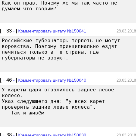
Как он прав. Почему же мы так часто не
думаем что творим?
[
+
33
-
]
Комментировать цитату №150041
28.03.2018
Российские губернаторы терпеть не могут
воровства. Поэтому принципиально ездят
лечиться только в те страны, где
губернаторы не воруют.
[
+
46
-
]
Комментировать цитату №150040
28.03.2018
У кареты царя отвалилось заднее левое
колесо.
Указ следующего дня: "у всех карет
проверить задние левые колеса".
-- Так и живём --
[
+
38
-
]
Комментировать цитату №150039
28.03.2018