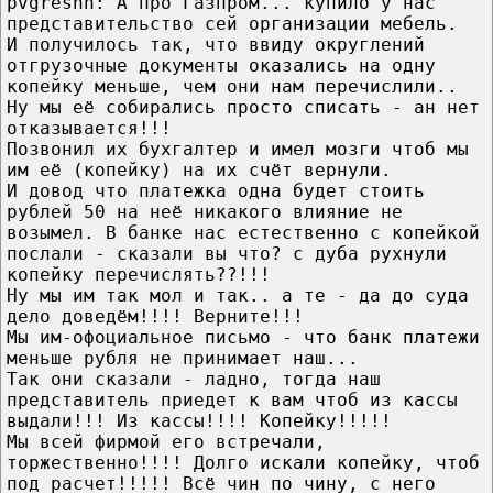
pvgreshn: А про Газпром... купило у нас
представительство сей организации мебель.
И получилось так, что ввиду округлений
отгрузочные документы оказались на одну
копейку меньше, чем они нам перечислили..
Ну мы её собирались просто списать - ан нет
отказывается!!!
Позвонил их бухгалтер и имел мозги чтоб мы
им её (копейку) на их счёт вернули.
И довод что платежка одна будет стоить
рублей 50 на неё никакого влияние не
возымел. В банке нас естественно с копейкой
послали - сказали вы что? с дуба рухнули
копейку перечислять??!!!
Ну мы им так мол и так.. а те - да до суда
дело доведём!!!! Верните!!!
Мы им-офоциальное письмо - что банк платежи
меньше рубля не принимает наш...
Так они сказали - ладно, тогда наш
представитель приедет к вам чтоб из кассы
выдали!!! Из кассы!!!! Копейку!!!!!
Мы всей фирмой его встречали,
торжественно!!!! Долго искали копейку, чтоб
под расчет!!!!! Всё чин по чину, с него