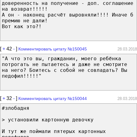
доверенность на получение - доп. соглашение
на возврат!!!!!
А он - наконец расчёт выровняли!!!! Иначе б
премию не дали!
Вот как это?!
[
+
42
-
]
Комментировать цитату №150045
28.03.2018
"А что это вы, гражданин, моего ребёнка
потрогать не пытаетесь и даже не смотрите
на него? Боитесь с собой не совладать? Вы
педофил!!!!!"
[
+
32
-
]
Комментировать цитату №150044
28.03.2018
#злобадня
> установили картонную девочку
И тут же поймали пятерых картонных