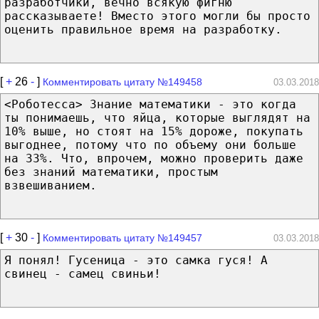
разработчики, вечно всякую фигню
рассказываете! Вместо этого могли бы просто
оценить правильное время на разработку.
[
+
26
-
]
Комментировать цитату №149458
03.03.2018
<Роботесса> Знание математики - это когда
ты понимаешь, что яйца, которые выглядят на
10% выше, но стоят на 15% дороже, покупать
выгоднее, потому что по объему они больше
на 33%. Что, впрочем, можно проверить даже
без знаний математики, простым
взвешиванием.
[
+
30
-
]
Комментировать цитату №149457
03.03.2018
Я понял! Гусеница - это самка гуся! А
свинец - самец свиньи!