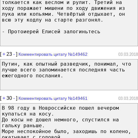
толкается как веслом и рулит. Третий на
ходу поражает мишени по ходу движения из
лука или копьями. Четвёртый отдыхает, он
всю эту кодлу на старте разгонял.
- Протоиерей Елисей залогиньтесь
[
+
23
-
]
Комментировать цитату №149462
03.03.2018
Путин, как опытный разведчик, понимал, что
лучше всего запоминается последняя часть
ежегодного послания.
[
+
30
-
]
Комментировать цитату №149461
03.03.2018
В 98 году в Новроссийске пошел вечером
купаться на косу.
До косы не дошел немного, спустился на
гальку раньше.
Море неспокойное было, заходишь по колено,
окатывает с головой.