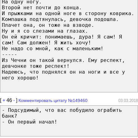
На одну ногу.
Второй нет почти до конца.
И прыжками на одной ноге в сторону коврика.
Компашка подтянулась, девочка подошла.
Плачет она, он тоже на взводе.
Ну и я со слезами на глазах.
Он ей кричит: понимаешь, дура! Я сам! Я
сам! Сам должен! Я жить хочу!
Не надо со мной, как с маленьким!
-----
Из Чечни он такой вернулся. Ему респект,
девчонке тоже респект!
Надеюсь, что поднялся он на ноги и все у
него хорошо!
[
+
46
-
]
Комментировать цитату №149460
03.03.2018
- Подсудимый, что вас побудило ограбить
банк?
- Он первый начал!