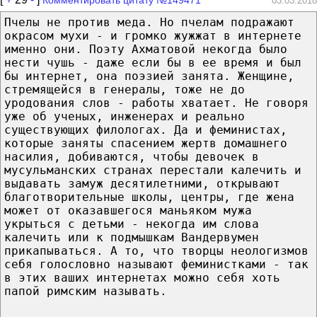
03.03.2018
Пчелы не против меда. Но пчелам подражают
окрасом мухи - и громко жужжат в интернете
именно они. Поэту Ахматовой некогда было
нести чушь - даже если бы в ее время и был
бы интернет, она поэзией занята. Женщине,
стремящейся в генералы, тоже не до
уродования слов - работы хватает. Не говоря
уже об ученых, инженерах и реально
существующих филологах. Да и феминистах,
которые заняты спасением жертв домашнего
насилия, добиваются, чтобы девочек в
мусульманских странах перестали калечить и
выдавать замуж десятилетними, открывают
благотворительные школы, центры, где жена
может от оказавшегося маньяком мужа
укрыться с детьми - некогда им слова
калечить или к подмышкам Вандервумен
прикапываться. А то, что творцы неологизмов
себя голословно называют феминистками - так
в этих ваших интернетах можно себя хоть
папой римским называть.