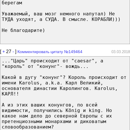
берегам
Уважаемый, ваш мозг немного напутал) Не
ТУДА уходят, а СУДА. В смысле. КОРАБЛИ)))
Не благодарите)
[
+
27
-
]
Комментировать цитату №149464
03.03.2018
..."Царь" происходит от "caesar", а
"король" от "конунг"- вождь...
Какой в дугу "конунг"? Король происходит от
имени Karolus, a.k.a. Карл Великий,
основателя династии Каролингов. Karolus,
КАРЛ!!
А из этих ваших конунгов, по всей
видимости, получились König и king. Но
какое нам дело до северной Европы с их
претенциозными монархами и диковатым
словообразованием?