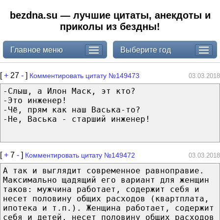
bezdna.su — лучшие цитаты, анекдоты и
приколы из бездны!
Главное меню
Выберите год
[
+
27
-
]
Комментировать цитату №149473
03.03.2018
-Слыш, а Илон Маск, эт кто?
-Это инженер!
-Чё, прям как наш Васька-то?
-Не, Васька - старший инженер!
[
+
7
-
]
Комментировать цитату №149472
03.03.2018
А так и выглядит современное равноправие.
Максимально щадящий его вариант для женщин
таков: мужчина работает, содержит себя и
несет половину общих расходов (квартплата,
ипотека и т.п.). Женщина работает, содержит
себя и детей, несет половину общих расходов