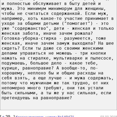
и полностью обслуживает в быту детей и
мужа. Это минимум миниморум для женщины,
чтобы не считаться содержанкой. Если муж,
например, хоть какое-то участие принимает в
уходе за общими детьми ("помогает") - это
уже "содержанство", дети - женская и только
женская забота, иначе зачем рожала?
Готовка-уборка-стирка - разумеется, тоже
женская, иначе зачем замуж выходила? На шее
сидеть? Если ты даже со своими женскими
делами управиться не можешь - три кнопки
нажать на стиралке, мультиварке и пылесосе,
подумаешь, большое дело - какое тебе,
курице, равноправие? А вообще-то, по-
хорошему, неплохо бы и общие расходы на
себя взять, а еще лучше - и мужа содержать,
потому что мужчинам же так трудно, от них
непомерно много требуют, они так устали
быть сильными, а ты же у нас сильная, если
претендуешь на равноправие?
[
+
29
-
]
Комментировать цитату №149471