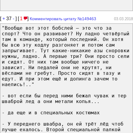
[
+
37
-
] [
1
]
Комментировать цитату №149463
03.03.2018
"Вообще вот этот бобслей — это что за
спорт? Что он развивает? Ну ладно четвёртый
там в команде, который последний. Он хотя
бы всю эту кодлу разгоняет и потом сам
запрыгивает. Тут какие-никакие азы сноровки
нужны, ладно. А первые три? Они просто сели
и сидят. От них там вообще ничего не
зависит. Ни педалей они не крутят, ни
вёслами не гребут. Просто сидят в тазу и
едут. И при этом ещё и допинга зачем то
наелись!.."
- вот если бы перед ними бежал чувак и тер
шваброй лед а они метали копья...
- да еще и в специальных костюмах
- У переднего швабра, он ей трёт лёд чтоб
лучше ехалось. Второй специальной палкой