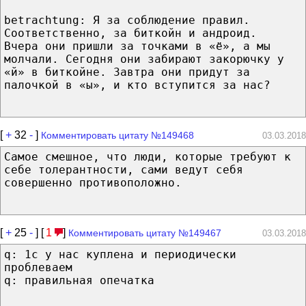
betrachtung: Я за соблюдение правил.
Соответственно, за биткойн и андроид.
Вчера они пришли за точками в «ё», а мы
молчали. Сегодня они забирают закорючку у
«й» в биткойне. Завтра они придут за
палочкой в «ы», и кто вступится за нас?
[
+
32
-
]
Комментировать цитату №149468
03.03.2018
Самое смешное, что люди, которые требуют к
себе толерантности, сами ведут себя
совершенно противоположно.
[
+
25
-
] [
1
]
Комментировать цитату №149467
03.03.2018
q: 1с у нас куплена и периодически
проблеваем
q: правильная опечатка