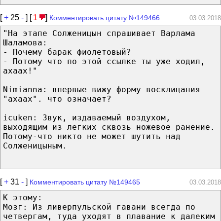
[
+
25
-
] [
1
]
Комментировать цитату №149466
03.03.2018
"На этапе Солженицын спрашивает Варлама
Шаламова:
- Почему барак фиолетовый?
- Потому что по этой ссылке ты уже ходил,
ахаах!"
Nimianna: впервые вижу форму восклицания
"ахаах". что означает?
icuken: Звук, издаваемый воздухом,
выходящим из легких сквозь ножевое ранение.
Потому-что никто не может шутить над
Солженицыным.
[
+
31
-
]
Комментировать цитату №149465
03.03.2018
К этому:
Мозг: Из ливерпульской гавани всегда по
четвергам, туда уходят в плавание к далеким