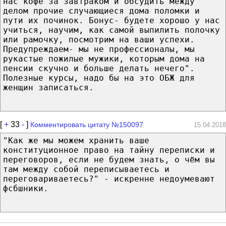
нас кофе за завтраком и обсудить между
делом прочие случающиеся дома поломки и
пути их починок. Бонус- будете хорошо у нас
учиться, научим, как самой выпилить полочку
или рамочку, посмотрим на ваши успехи.
Предупреждаем- мы не профессионалы, мы
рукастые пожилые мужики, которым дома на
пенсии скучно и больше делать нечего".
Полезные курсы, надо бы на это ОБЖ для
женщин записаться.
[
+
33
-
]
Комментировать цитату №150097
15.04.2018
"Как же мы можем хранить ваше
конституционное право на тайну переписки и
переговоров, если не будем знать, о чём вы
там между собой переписываетесь и
переговариваетесь?" - искренне недоумевают
фсбшники.