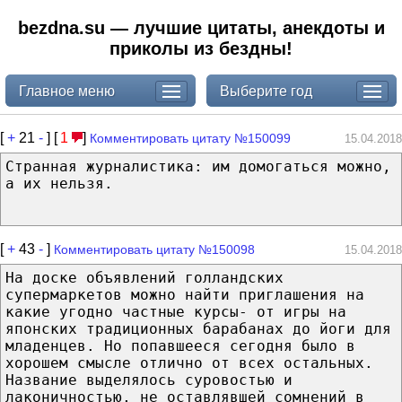
bezdna.su — лучшие цитаты, анекдоты и
приколы из бездны!
Главное меню
Выберите год
[
+
21
-
] [
1
]
Комментировать цитату №150099
15.04.2018
Странная журналистика: им домогаться можно,
а их нельзя.
[
+
43
-
]
Комментировать цитату №150098
15.04.2018
На доске объявлений голландских
супермаркетов можно найти приглашения на
какие угодно частные курсы- от игры на
японских традиционных барабанах до йоги для
младенцев. Но попавшееся сегодня было в
хорошем смысле отлично от всех остальных.
Название выделялось суровостью и
лаконичностью, не оставлявшей сомнений в