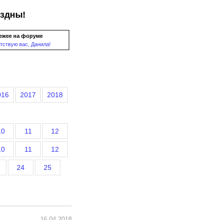
ездны!
ежее на форуме
тствую вас, Данила!
016
2017
2018
10
11
12
10
11
12
24
25
16.04.2018