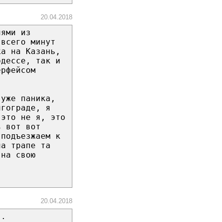
20.04.2018
иями из
 всего минут
ка на Казань,
рдессе, так и
ерфейсом
 уже паника,
лгограде, я
 это не я, это
ь вот вот
 подъезжаем к
на трапе та
 на свою
20.04.2018
".