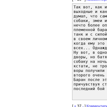
Так вот, как и
выходные и кан
думал, что сам
собаки, змеи и
нечто более оп
племенной бара
танк и с силой
в своем личном
когда ему это 
всех... Однажд
Ну вот, в одно
дворы, но батя
собаку на ноч
кстати, не тр
воры получили 
второго очень 
Баран после эт
причувствуя ст
последний бой 
[
+
37
-
]
Комментир