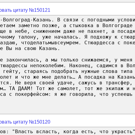
овать цитату №150121
-Волгоград-Казань. В связи с погодными услов
етаем заметно позже, а стыковка в Волгограде
еще в небе, снижением даже не пахнет, а посад
очному талону, уже началась. Я подхожу к стюа
аздаю, чтоделатьмывсеумрем. Стюардесса с пок
е Вы на свою Казань.
е закончилась, а мы только снижаемся, у меня
тюардессы непоколебим. Наконец, садимся в Во
 гейту, стараясь подобрать нужные слова типа
олет и что же мне делать… А посадка на Казан
ется. Не веря своей удаче, сажусь в трансфер,
м… ТА ДААМ! Тот же самолет, тот же экипаж и 
са с покерфейсом: я же говорила, что успеешь
овать цитату №150120
ов: "Власть всласть, когда есть, что украсть