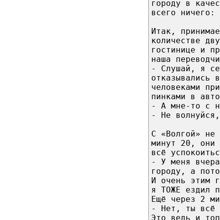
городу в качес
всего ничего:
Итак, принимае
количестве дву
гостинице и пр
наша переводчи
- Слушай, я се
отказывались в
человеками при
пинками в авто
- А мне-то с н
- Не волнуйся,
С «Волгой» не 
минут 20, они 
всё успокоитьс
- У меня вчера
городу, а пото
И очень этим 
я ТОЖЕ ездил п
Ещё через 2 ми
- Нет, ты всё
Это ведь и топ