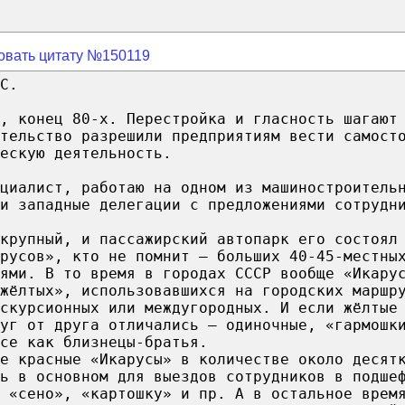
овать цитату №150119
С.
, конец 80-х. Перестройка и гласность шагают
тельство разрешили предприятиям вести самост
ескую деятельность.
циалист, работаю на одном из машиностроитель
и западные делегации с предложениями сотрудн
крупный, и пассажирский автопарк его состоял
арусов», кто не помнит – больших 40-45-местны
ями. В то время в городах СССР вообще «Икару
жёлтых», использовавшихся на городских маршр
скурсионных или междугородных. И если жёлтые
уг от друга отличались – одиночные, «гармошк
се как близнецы-братья.
е красные «Икарусы» в количестве около десят
ь в основном для выездов сотрудников в подше
 «сено», «картошку» и пр. А в остальное врем