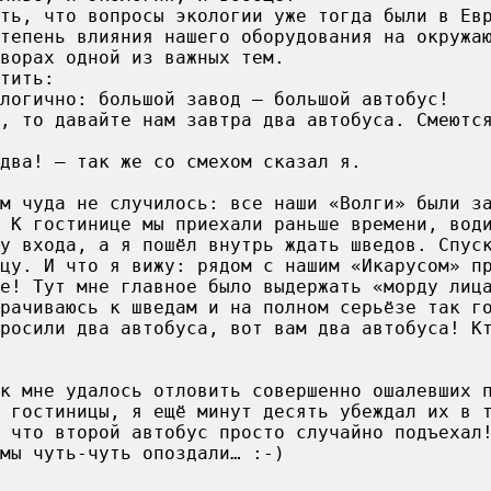
ть, что вопросы экологии уже тогда были в Ев
тепень влияния нашего оборудования на окружа
ворах одной из важных тем.
тить:
 логично: большой завод – большой автобус!
, то давайте нам завтра два автобуса. Смеютс
два! – так же со смехом сказал я.
м чуда не случилось: все наши «Волги» были з
 К гостинице мы приехали раньше времени, вод
у входа, а я пошёл внутрь ждать шведов. Спус
цу. И что я вижу: рядом с нашим «Икарусом» п
е! Тут мне главное было выдержать «морду лиц
рачиваюсь к шведам и на полном серьёзе так г
росили два автобуса, вот вам два автобуса! К
к мне удалось отловить совершенно ошалевших 
 гостиницы, я ещё минут десять убеждал их в 
 что второй автобус просто случайно подъехал
мы чуть-чуть опоздали… :-)