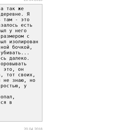
 а так же
 деревне. Я
ь там - это
азалось есть
был у него
 размером с
был изолирован
зной бочкой,
 убивать...
ось далеко.
воровывать
в это, он
а, тот своих,
й не знаю, но
тростью, у
попал,
лся в
20.04.2018