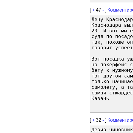
[
+
47
-
]
Комментир
Лечу Краснодар
Краснодара выл
20. И вот мы 
судя по посад
так, похоже оп
говорит успеет
Вот посадка уж
но покерфейс с
бегу к нужному
тот другой сам
только начина
самолету, а та
самая стюардес
Казань
[
+
32
-
]
Комментир
Девиз чиновник