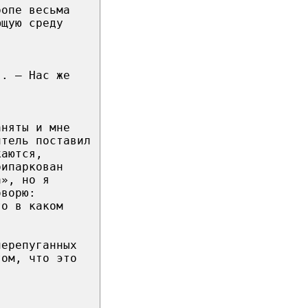
ропе весьма
ющую среду
я. – Нас же
аняты и мне
итель поставил
каются,
рипаркован
а», но я
оворю:
то в каком
перепуганных
том, что это
!