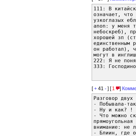
111: В китайс
означает, что 
узкоглазых ебл
anon: у меня т
небоскреб), пр
хорошей зп (ст
единственным 
он работал), ч
могут в инглиш
222: Я не поня
333: Господино
[
+
41
-
] [
1
]
Комме
Разговор двух 
- Побывала-так
- Ну и как? !
- Что можно ск
прямоугольная 
внимание: не л
- Блиин, где о