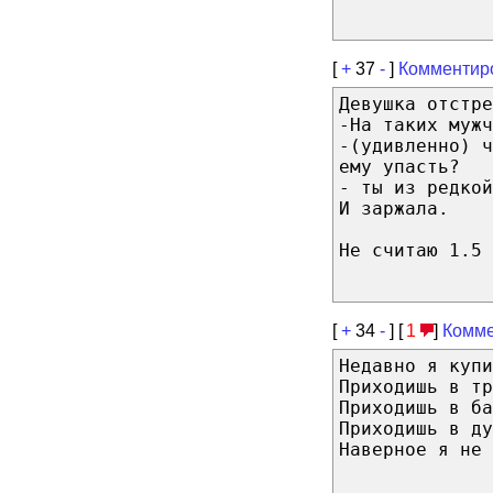
[
+
37
-
]
Комментир
Девушка отстре
-На таких мужч
-(удивленно) ч
ему упасть?
- ты из редкой
И заржала.
Не считаю 1.5 
[
+
34
-
] [
1
]
Комме
Недавно я купи
Приходишь в тр
Приходишь в ба
Приходишь в ду
Наверное я не 