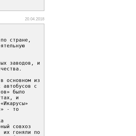
20.04.2018
 по стране,
оятельную
ных заводов, и
ичества.
 в основном из
х автобусов с
сов» было
утах, и
 «Икарусы»
и» - то
ка
фный совхоз
я их гоняли по