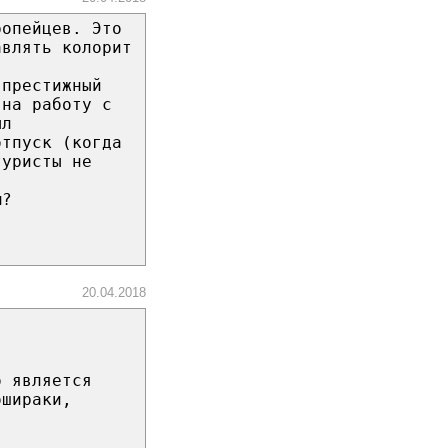
ропейцев. Это
авлять колорит
(престижный
 на работу с
ыл
отпуск (когда
туристы не
м?
20.04.2018
о является
ошираки,