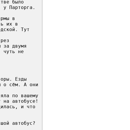
стве было
, у Парторга.
ирмы в
ть их в
одской. Тут
трез
м за двумя
, чуть не
воры. Езды
м о сём. А они
ляла по вашему
у на автобусе!
дилась, и что
ьшой автобус?