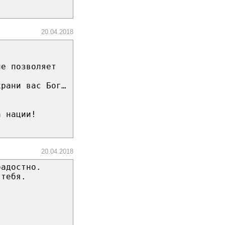
20.04.2018
не позволяет
храни вас Бог…
а нации!
20.04.2018
радостно.
 тебя.