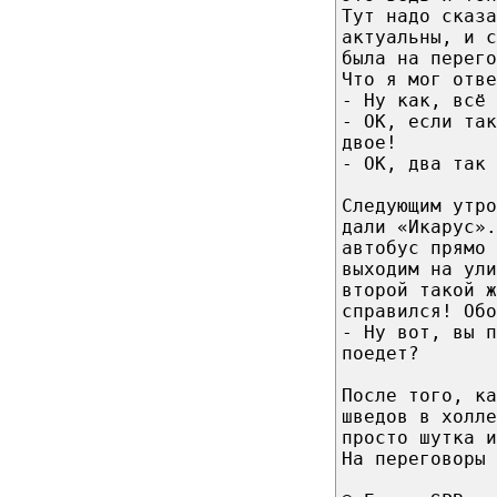
Тут надо сказа
актуальны, и с
была на перего
Что я мог отве
- Ну как, всё
- ОК, если так
двое!
- ОК, два так 
Следующим утро
дали «Икарус».
автобус прямо 
выходим на ули
второй такой ж
справился! Обо
- Ну вот, вы п
поедет?
После того, ка
шведов в холле
просто шутка и
На переговоры 