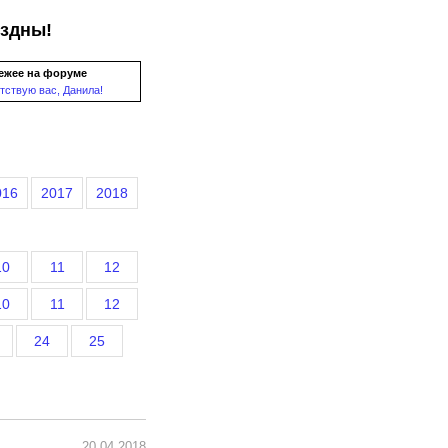
ездны!
ежее на форуме
тствую вас, Данила!
016
2017
2018
10
11
12
10
11
12
24
25
20.04.2018