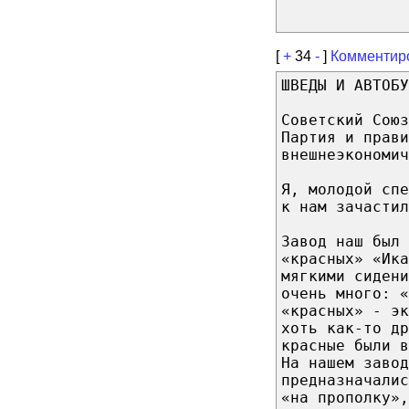
[
+
34
-
]
Комментир
ШВЕДЫ И АВТОБУ
Советский Союз
Партия и прави
внешнеэкономич
Я, молодой спе
к нам зачастил
Завод наш был 
«красных» «Ик
мягкими сидени
очень много: «
«красных» - эк
хоть как-то др
красные были в
На нашем завод
предназначалис
«на прополку»,