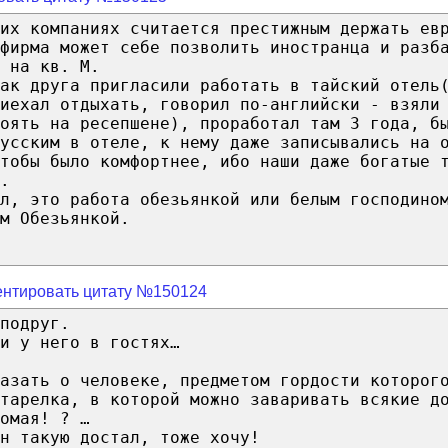
ких компаниях считается престижным держать ев
фирма может себе позволить иностранца и разб
 на кв. М.
ак друга пригласили работать в тайский отель
иехал отдыхать, говорил по-английски - взяли
оять на ресепшене), проработал там 3 года, б
русским в отеле, к нему даже записывались на 
тобы было комфортнее, ибо наши даже богатые 
.
л, это работа обезьянкой или белым господино
м Обезьянкой.
нтировать цитату №150124
подруг.
и у него в гостях…
азать о человеке, предметом гордости которог
тарелка, в которой можно заваривать всякие д
омая! ? …
н такую достал, тоже хочу!