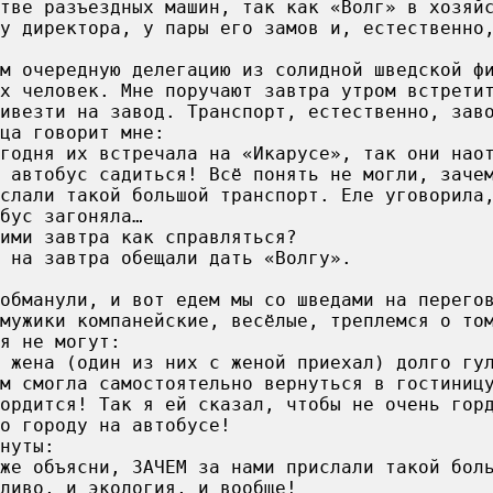
тве разъездных машин, так как «Волг» в хозяй
 у директора, у пары его замов и, естественно
м очередную делегацию из солидной шведской ф
х человек. Мне поручают завтра утром встрети
ивезти на завод. Транспорт, естественно, зав
ца говорит мне:
годня их встречала на «Икарусе», так они нао
 автобус садиться! Всё понять не могли, заче
слали такой большой транспорт. Еле уговорила
бус загоняла…
ими завтра как справляться?
 на завтра обещали дать «Волгу».
обманули, и вот едем мы со шведами на перего
мужики компанейские, весёлые, треплемся о то
я не могут:
 жена (один из них с женой приехал) долго гу
м смогла самостоятельно вернуться в гостиниц
гордится! Так я ей сказал, чтобы не очень гор
о городу на автобусе!
нуты:
 же объясни, ЗАЧЕМ за нами прислали такой бол
ливо, и экология, и вообще!