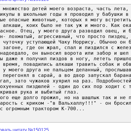
 множество детей моего возраста, часть лета,
икулы в школьные годы я проводил у бабушки в
ые опасные животные, которых я могу встретит
 алкаши, коих было не так уж и много. Как ок
асное. Отец, у моего друга разводил овец, и 
н- лохматый, агрессивный, что просто пиздец,
 чуточку уступающей Чаку Норрису. Обычно он 
 загоне, где он жрал, спал и пиздился с желе
надоедало, он выносил ворота или забор и шел
ы даже я получил пиздов в ногу, лететь пришл
 время, повадились алкаши травить собак и об
 у моего друга не пальцем деланный, прослыша
ь перегонял в сарай, а во двор запускал баран
огал, зато чужаков хуярил на раз. Подробносте
охуенных пиздюлей - один до сих пор ходит с 
кривая рука и выбитый глаз.
ого еще долго прожил, но на шашлык так и не 
арость с криком -"в Вальхаллу!!!" - он броси
с огромным трактором К-700...
овать цитату №150125