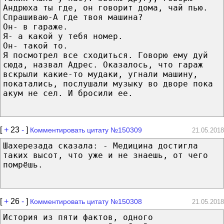
Андрюха ты где, он говорит дома, чай пью.
Спрашиваю-А где твоя машина?
Он- в гараже.
Я- а какой у тебя номер.
Он- такой то.
Я посмотрел все сходиться. Говорю ему дуй
сюда, назвал Адрес. Оказалось, что гараж
вскрыли какие-то мудаки, угнали машину,
покатались, послушали музыку во дворе пока
акум не сел. И бросили ее.
[
+
23
-
]
Комментировать цитату №150309
21.05.2018
Шахерезада сказала: - Медицина достигла
таких высот, что уже и не знаешь, от чего
помрёшь.
[
+
26
-
]
Комментировать цитату №150308
21.05.2018
История из пяти фактов, одного