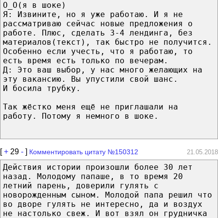
О_О(я в шоке)
Я: Извините, но я уже работаю. И я не
рассматриваю сейчас новые предложения о
работе. Плюс, сделать 3-4 лендинга, без
материалов(текст), так быстро не получится.
Особенно если учесть, что я работаю, то
есть время есть только по вечерам.
Д: Это ваш выбор, у нас много желающих на
эту вакансию. Вы упустили свой шанс.
И босила трубку.
Так жёстко меня ещё не приглашали на
работу. Потому я немного в шоке.
[
+
29
-
]
Комментировать цитату №150312
21.05.2018
Действия истории произошли более 30 лет
назад. Молодому папаше, в то время 20
летний парень, доверили гулять с
новорожденным сыном. Молодой папа решил что
во дворе гулять не интересно, да и воздух
не настолько свеж. И вот взял он грудничка