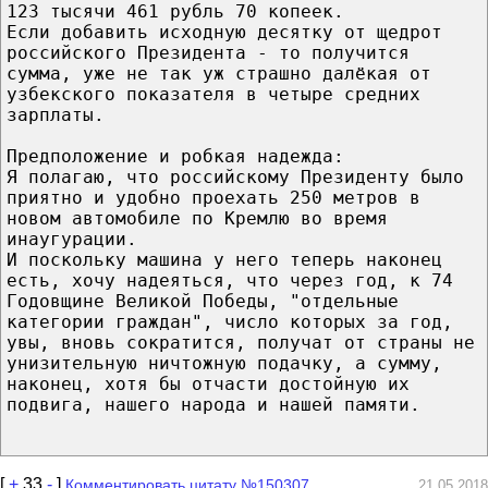
123 тысячи 461 рубль 70 копеек.
Если добавить исходную десятку от щедрот
российского Президента - то получится
сумма, уже не так уж страшно далёкая от
узбекского показателя в четыре средних
зарплаты.
Предположение и робкая надежда:
Я полагаю, что российскому Президенту было
приятно и удобно проехать 250 метров в
новом автомобиле по Кремлю во время
инаугурации.
И поскольку машина у него теперь наконец
есть, хочу надеяться, что через год, к 74
Годовщине Великой Победы, "отдельные
категории граждан", число которых за год,
увы, вновь сократится, получат от страны не
унизительную ничтожную подачку, а сумму,
наконец, хотя бы отчасти достойную их
подвига, нашего народа и нашей памяти.
[
+
33
-
]
Комментировать цитату №150307
21.05.2018