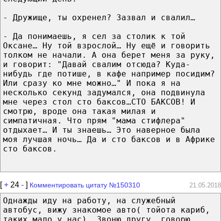
- Дружище, ты охренел? Зазвал и свалил…
- Да понимаешь, я сел за столик к той
Оксане… Ну той взрослой… Ну ещё и говорить
толком не начали. А она берет меня за руку,
и говорит: "Давай свалим отсюда? Куда-
нибудь где потише, в кафе например посидим?
Или сразу ко мне можно…" И пока я на
несколько секунд задумался, она подвинула
мне через стол сто баксов…СТО БАКСОВ! И
смотрю, вроде она такая милая и
симпатичная. Что прям "мама стифлера"
отдыхает… И ты знаешь… Это наверное была
моя лучшая ночь… Да и сто баксов и в Африке
сто баксов.
[
+
24
-
]
Комментировать цитату №150310
21.05.2018
Однажды иду на работу, на служебный
автобус, вижу знакомое авто( тойота кариб,
таких мало у нас). Звоню другу, говорю