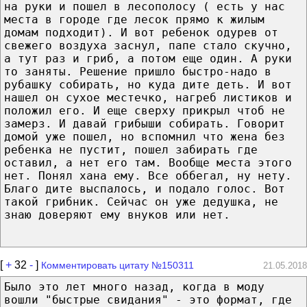
на руки и пошел в лесополосу ( есть у нас
места в городе где лесок прямо к жилым
домам подходит). И вот ребенок одурев от
свежего воздуха заснул, папе стало скучно,
а тут раз и гриб, а потом еще один. А руки
то заняты. Решение пришло быстро-надо в
рубашку собирать, но куда дите деть. И вот
нашел он сухое местечко, нагреб листиков и
положил его. И еще сверху прикрыл чтоб не
замерз. И давай грибыши собирать. Говорит
домой уже пошел, но вспомнил что жена без
ребенка не пустит, пошел забирать где
оставил, а нет его там. Вообще места этого
нет. Понял хана ему. Все оббегал, ну нету.
Благо дите выспалось, и подало голос. Вот
такой грибник. Сейчас он уже дедушка, не
знаю доверяют ему внуков или нет.
[
+
32
-
]
Комментировать цитату №150311
21.05.2018
Было это лет много назад, когда в моду
вошли "быстрые свидания" - это формат, где