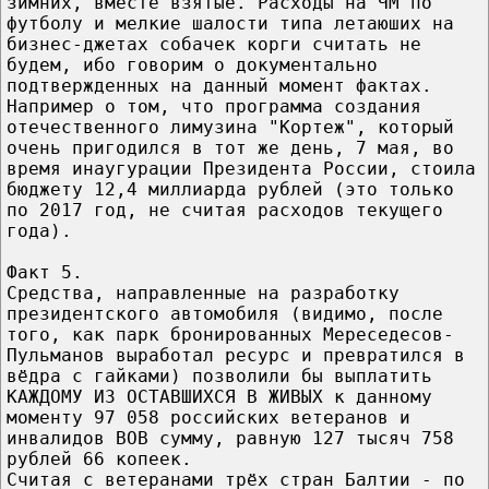
зимних, вместе взятые. Расходы на ЧМ по
футболу и мелкие шалости типа летаюших на
бизнес-джетах собачек корги считать не
будем, ибо говорим о документально
подтвержденных на данный момент фактах.
Например о том, что программа создания
отечественного лимузина "Кортеж", который
очень пригодился в тот же день, 7 мая, во
время инаугурации Президента России, стоила
бюджету 12,4 миллиарда рублей (это только
по 2017 год, не считая расходов текущего
года).
Факт 5.
Средства, направленные на разработку
президентского автомобиля (видимо, после
того, как парк бронированных Мереседесов-
Пульманов выработал ресурс и превратился в
вёдра с гайками) позволили бы выплатить
КАЖДОМУ ИЗ ОСТАВШИХСЯ В ЖИВЫХ к данному
моменту 97 058 российских ветеранов и
инвалидов ВОВ сумму, равную 127 тысяч 758
рублей 66 копеек.
Считая с ветеранами трёх стран Балтии - по