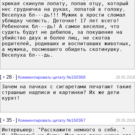
хрюкая скинули лопату, попав отцу, который
нес грудничка на руках, лопатой в голову.
Веселуха бл---дь!!! Мужик в ярости сломал
ублюдку челюсть. Деточке! 17 лет всего!
Ребеночек бл---дь! А самое веселое, что
судить будут не дебилов, за покушение на
убийство двух и более лиц, не скотов
родителей, родивших и воспитавших животных,
а мужика, посмевшего обидеть скотинушку.
Веселуха бл---дь.
[
+
28
-
]
Комментировать цитату №150368
28.05.2018
Зачем на пачках с сигаретами печатают такие
страшные надписи и картинки? Их же дети
курят!
[
+
35
-
]
Комментировать цитату №150367
28.05.2018
Интервьюер: "Расскажите немного о себе. "