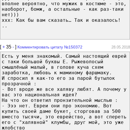
вполне вероятно, что мужик в костюме - это,
наоборот, бомж, а остальные - как раз-таки
нет)))
xxx: Как бы вам сказать… Так и оказалось!
..
[
+
35
-
]
Комментировать цитату №150372
28.05.2018
Есть у меня знакомый. Самый настоящий еврей
с таки большой буквы Е. Рыжеволосый
смышлёный малый, в голове куча схем
заработка, любовь к маминому фаршмаку.
И спросил я как-то его за парой бутылок
прозрачной :
- Вот вроде же все халяву любят. А почему у
вас это национальная идея?
На что он ответил пронзительной мыслью :
- Эээ нет. Евреи они про экономию. Вот
купить своей даме букет, сторговав за 500
вместо тысячи, это еврейство, а вот спереть
его с "халявной" клумбы, друг мой, это уже
жлобство