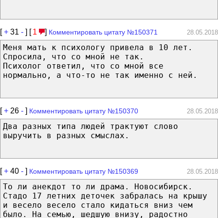
[
+
31
-
] [
1
]
Комментировать цитату №150371
28.05.2018
Меня мать к психологу привела в 10 лет.
Спросила, что со мной не так.
Психолог ответил, что со мной все
нормально, а что-то не так именно с ней.
[
+
26
-
]
Комментировать цитату №150370
28.05.2018
Два разных типа людей трактуют слово
выручить в разных смыслах.
[
+
40
-
]
Комментировать цитату №150369
28.05.2018
То ли анекдот то ли драма. Новосибирск.
Стадо 17 летних деточек забралась на крышу
и весело весело стало кидаться вниз чем
было. На семью, шедшую внизу, радостно