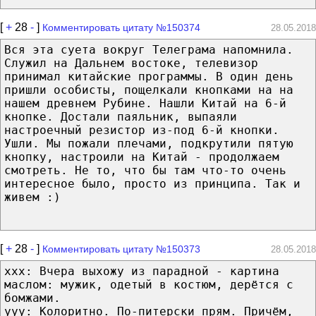
[
+
28
-
]
Комментировать цитату №150374
28.05.2018
Вся эта суета вокруг Телеграма напомнила.
Служил на Дальнем востоке, телевизор
принимал китайские программы. В один день
пришли особисты, пощелкали кнопками на на
нашем древнем Рубине. Нашли Китай на 6-й
кнопке. Достали паяльник, выпаяли
настроечный резистор из-под 6-й кнопки.
Ушли. Мы пожали плечами, подкрутили пятую
кнопку, настроили на Китай - продолжаем
смотреть. Не то, что бы там что-то очень
интересное было, просто из принципа. Так и
живем :)
[
+
28
-
]
Комментировать цитату №150373
28.05.2018
xxx: Вчера выхожу из парадной - картина
маслом: мужик, одетый в костюм, дерётся с
бомжами.
yyy: Колоритно. По-питерски прям. Причём,