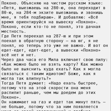
Поконо. Объясняю на чистом русском языке:
«Петя, выезжаешь на 280-ю, она переходит в
80-ю, на 284-м экзите выезжаешь и звонишь
мне, я тебя подбираю». И добавляю: «Всё
время ориентируйся на вывеску «Поконо».
Поконо, если кто-то не понял, это дачная
местность.
Где Петя переехал на 287-ю и при этом
поехал в обратную сторону – на юг, я не
понял, но теперь это уже не важно. И вот он
едет-едет, едет-едет, а вывески «Поконо»
всё нет и нет.
Через два часа его Мила включает свою пилу:
«Как можно было не взять карту? Как можно
было не выяснить куда ехать? Как я могла
связаться с таким идиотом? Боже, как я
могла так влипнуть?»
Тогда Петя думает: «Надо ехать быстрее,
потому что на этой скорости она меня
распилит раньше, чем мы доедем до этих
Поконо».
Он нажимает на газ и едет так минут пять –
не больше, потому что за ним появляется