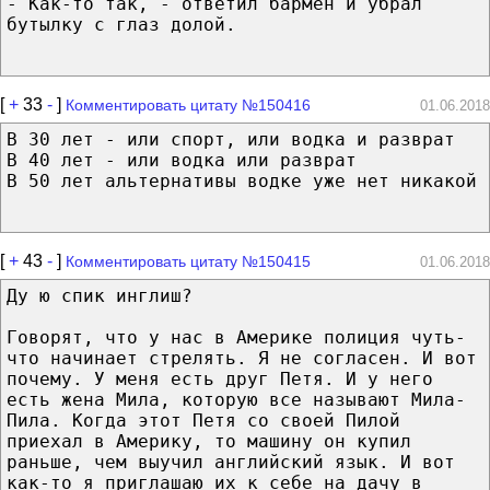
- Как-то так, - ответил бармен и убрал
бутылку с глаз долой.
[
+
33
-
]
Комментировать цитату №150416
01.06.2018
В 30 лет - или спорт, или водка и разврат
В 40 лет - или водка или разврат
В 50 лет альтернативы водке уже нет никакой
[
+
43
-
]
Комментировать цитату №150415
01.06.2018
Ду ю спик инглиш?
Говорят, что у нас в Америке полиция чуть-
что начинает стрелять. Я не согласен. И вот
почему. У меня есть друг Петя. И у него
есть жена Мила, которую все называют Мила-
Пила. Когда этот Петя со своей Пилой
приехал в Америку, то машину он купил
раньше, чем выучил английский язык. И вот
как-то я приглашаю их к себе на дачу в