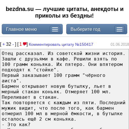
bezdna.su — лучшие цитаты, анекдоты и
приколы из бездны!
Главное меню
Выберите год
[
+
32
-
] [
1
]
Комментировать цитату №150417
01.06.2018
Отец рассказал. Из советской жизни история.
Зашли с друзьями в кафе. Решили взять по
100 грамм коньяка. Их пятеро. Они впятером
подходят к "стойке".
Первый заказывает 100 грамм "чёрного
аиста".
Бармен открывает новую бутылку, льет в
мерный стакан коньяк. Отмеряет 100 мл.
Переливает в стакан.
Так повторяется с каждым из пяти. Последний
мужик видит, что после того, как бармен
отмерил 100 мл в мерной ёмкости, в бутылке
осталось ещё 2 см коньяка.
- Это как?