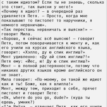
с таким идиотом? Если ты не знаешь, сколько
это стоит, так выясни у него!»
«Почему я идиот? – в очередной раз
удивляется Петя. – Просто, когда мне
показывают то пистолет то наручники, я
немного нервничаю».
«Так перестань нервничать и выясни!» –
говорит Мила.
«Хорошо, я сейчас всё выясню! – говорит
Петя, потом поворачивается к менту и, как
его учили на курсах английского языка,
говорит: «Хэлло, ду ю спик инглиш?»
Мент удивленно: «Ду ай спик инглиш?!»
Петя ему: «Йес, ю! Ду ю спик инглиш?»
Мент – в полной растерянности, потому что
никаких других языков кроме английского он
не знает.
Мила говорит: «По-моему, он такой же идиот
как и ты! Боже, как я влипла!»
Мент, между тем, приходит в себя, прячет
пистолет и говорит Пете:
«Оk, where do you go, dude?» (куда ты
едешь, умник?)
«I’m Petya, – отвечает Петя, как его учили