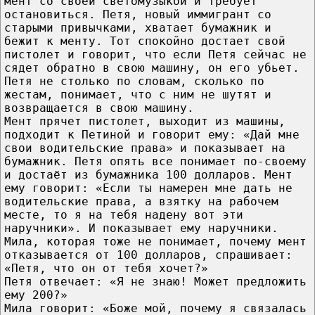
мент со своей светомузыкой и требует
остановиться. Петя, новый иммигрант со
старыми привычками, хватает бумажник и
бежит к менту. Тот спокойно достает свой
пистолет и говорит, что если Петя сейчас не
сядет обратно в свою машину, он его убьет.
Петя не столько по словам, сколько по
жестам, понимает, что с ним не шутят и
возвращается в свою машину.
Мент прячет пистолет, выходит из машины,
подходит к Петиной и говорит ему: «Дай мне
свои водительские права» и показывает на
бумажник. Петя опять все понимает по-своему
и достаёт из бумажника 100 долларов. Мент
ему говорит: «Если ты намерен мне дать не
водительские права, а взятку на рабочем
месте, то я на тебя надену вот эти
наручники». И показывает ему наручники.
Мила, которая тоже не понимает, почему мент
отказывается от 100 долларов, спрашивает:
«Петя, что он от тебя хочет?»
Петя отвечает: «Я не знаю! Может предложить
ему 200?»
Мила говорит: «Боже мой, почему я связалась