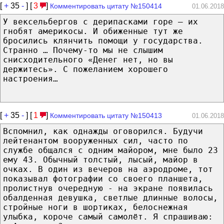
[
+
35
-
] [
3
]
Комментировать цитату №150414
01.06.2018
У вексельбергов с дерипасками горе – их
гнобят америкосы. И обиженные тут же
бросились клянчить помощи у государства.
Странно … Почему-то мы не слышим
снисходительного «Денег нет, но вы
держитесь». С пожеланием хорошего
настроения…
[
+
35
-
] [
1
]
Комментировать цитату №150413
01.06.2018
Вспомнил, как однажды оговорился. Будучи
лейтенантом вооруженных сил, часто по
службе общался с одним майором, мне было 23
ему 43. Обычный толстый, лысый, майор в
очках. В один из вечеров на аэродроме, тот
показывал фотографии со своего планшета,
пролистнув очередную - на экране появилась
обалденная девушка, светлые длинные волосы,
стройные ноги в шортиках, белоснежная
улыбка, короче самый самолёт. Я спрашиваю: