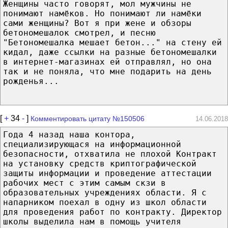
Женщины часто говорят, мол мужчины не
понимают намёков. Но понимают ли намёки
сами женщины? Вот я при жене и обзоры
бетономешалок смотрел, и песню
"Бетономешалка мешает бетон..." на стену ей
кидал, даже ссылки на разные бетономешалки
в интернет-магазинах ей отправлял, но она
так и не поняла, что мне подарить на день
рожденья...
[
+
34
-
]
Комментировать цитату №150506
14.06.2018
Года 4 назад наша контора,
специализирующася на информационной
безопасности, отхватила не плохой Контракт
на установку средств криптографической
защиты информации и проведение аттестации
рабочих мест с этим самым скзи в
образовательных учреждениях области. Я с
напарником поехал в одну из школ области
для проведения работ по контракту. Директор
школы выделила нам в помощь учителя