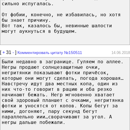
сильно испугалась.
От фобии, конечно, не избавилась, но хотя
бы знает причину.
Вот так, казалось бы, невинные шалости
могут аукнуться в будущем.
[
+
31
-
]
Комментировать цитату №150511
14.06.2018
Были недавно в загранице. Гуляем по аллее.
Негры продают солнцезащитные очки,
негритянки показывают фотки причёсок,
которые они могут сделать, погода хорошая…
Навстречу идут два местных копа, один из
них что-то говорит в рацию и оба резко
начинают бежать. Негр мгновенно хватает
свой здоровый планшет с очками, негритянка
фотки и уносятся от копов. Копы бегут за
ними, догоняют, пару секунд бегут
параллельно иии…сворачивают за угол. А
негры дальше побежали.