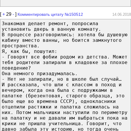
[
+
29
-
]
Комментировать цитату №150512
14.06.2018
Знакомая делает ремонт, попросила
установить дверь в ванную комнату.
В процессе разговорились: хотела бы душевую
кабину вместо ванны, но боится замкнутого
пространства.
Я, как бы, пошутил:
- Говорят все фобии родом из детства. Может
тебя родители запирали в кладовке за плохое
поведение?
Она немного призадумалась.
- Нет не запирали, но в школе был случай…
И рассказала, что шли с классом в поход и
вечером, когда она была с подружками в
палатке (брезентовая, старого образца, это
было еще во времена СССР), однокласники
отцепили растяжки и палатка сложилась на
них. Потом мальчишки наступили по периметру
на палатку и не давали им выбраться пока на
крики не пришла учительница. Говорит, что
давно забыла эту историю, но тогда очень