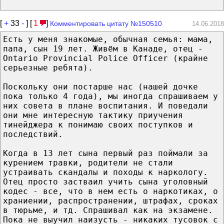
[
+
33
-
] [
1
]
Комментировать цитату №150510
14.06.2018
Есть у меня знакомые, обычная семья: мама,
папа, сын 19 лет. Живём в Канаде, отец -
Ontario Provincial Police Officer (крайне
серьезные ребята).
Поскольку они постарше нас (нашей дочке
пока только 4 года), мы иногда спрашиваем у
них совета в плане воспитания. И поведали
они мне интересную тактику приучения
тинейджера к понимаю своих поступков и
последствий.
Когда в 13 лет сына первый раз поймали за
курением травки, родители не стали
устраивать скандалы и походы к наркологу.
Отец просто застваил учить сына уголовный
кодес - все, что в нем есть о наркотиках, о
храниении, распространении, штрафах, сроках
в тюрьме, и тд. Спрашивал как на экзамене.
Пока не выучил наизусть - никаких тусовок с