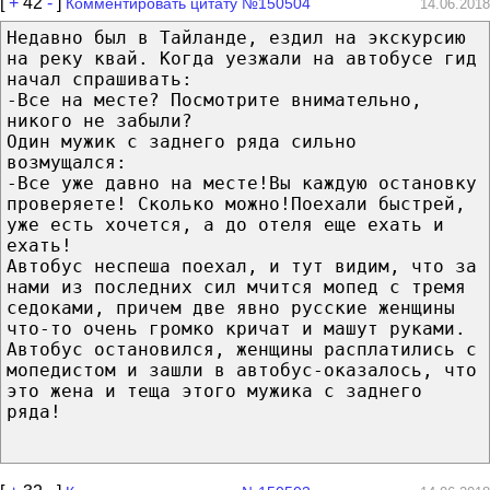
[
+
42
-
]
Комментировать цитату №150504
14.06.2018
Недавно был в Тайланде, ездил на экскурсию
на реку квай. Когда уезжали на автобусе гид
начал спрашивать:
-Все на месте? Посмотрите внимательно,
никого не забыли?
Один мужик с заднего ряда сильно
возмущался:
-Все уже давно на месте!Вы каждую остановку
проверяете! Сколько можно!Поехали быстрей,
уже есть хочется, а до отеля еще ехать и
ехать!
Автобус неспеша поехал, и тут видим, что за
нами из последних сил мчится мопед с тремя
седоками, причем две явно русские женщины
что-то очень громко кричат и машут руками.
Автобус остановился, женщины расплатились с
мопедистом и зашли в автобус-оказалось, что
это жена и теща этого мужика с заднего
ряда!