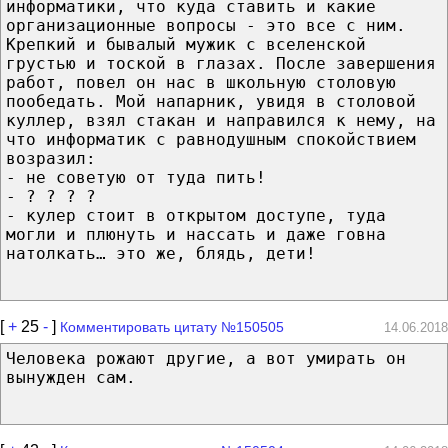
информатики, что куда ставить и какие
организационные вопросы - это все с ним.
Крепкий и бывалый мужик с вселенской
грустью и тоской в глазах. После завершения
работ, повел он нас в школьную столовую
пообедать. Мой напарник, увидя в столовой
куллер, взял стакан и направился к нему, на
что информатик с равнодушным спокойствием
возразил:
- не советую от туда пить!
- ? ? ? ?
- кулер стоит в открытом доступе, туда
могли и плюнуть и нассать и даже говна
натолкать… это же, блядь, дети!
[
+
25
-
]
Комментировать цитату №150505
14.06.2018
Человека рожают другие, а вот умирать он
вынужден сам.