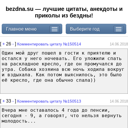
bezdna.su — лучшие цитаты, анекдоты и
приколы из бездны!
Главное меню
Выберите год
[
+
26
-
]
Комментировать цитату №150514
14.06.2018
Один мой друг пошел в гости к приятелю и
остался у него ночевать. Его уложили спать
на раскладное кресло, где он промучался до
утра. Собака хозяина всю ночь ходила вокруг
и вздыхала. Как потом выяснилось, это было
её кресло, где она обычно спала))
[
+
33
-
]
Комментировать цитату №150513
14.06.2018
Вчера мне оставалось 4 года до пенсии,
сегодня - 9, а говорят, что нельзя вернуть
молодость...