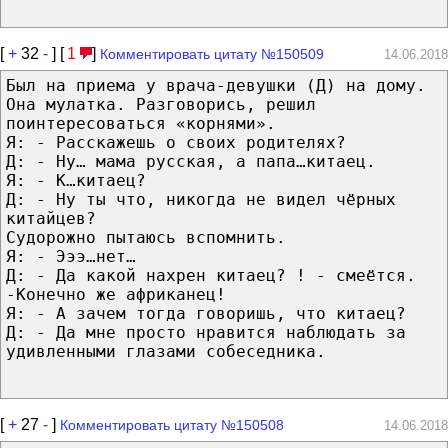
[
+
32
-
] [
1
]
Комментировать цитату №150509
14.06.2018
Был на приема у врача-девушки (Д) на дому.
Она мулатка. Разговорись, решил
поинтересоваться «корнями».
Я: - Расскажешь о своих родителях?
Д: - Ну… мама русская, а папа…китаец.
Я: - К…китаец?
Д: - Ну ты что, никогда не видел чёрных
китайцев?
Судорожно пытаюсь вспомнить.
Я: - Эээ…нет…
Д: - Да какой нахрен китаец? ! - смеётся.
-Конечно же африканец!
Я: - А зачем тогда говоришь, что китаец?
Д: - Да мне просто нравится наблюдать за
удивленными глазами собеседника.
[
+
27
-
]
Комментировать цитату №150508
14.06.2018