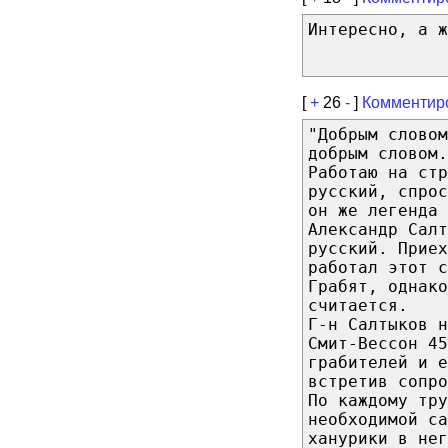
Интересно, а 
[
+
26
-
]
Комментир
"Добрым словом
добрым словом.
Работаю на стр
русский, спрос
он же легенда 
Александр Салт
русский. Приех
работал этот 
Грабят, однако
считается.
Г-н Салтыков 
Смит-Вессон 45
грабителей и е
встретив сопро
По каждому тру
необходимой са
ханурики в нег