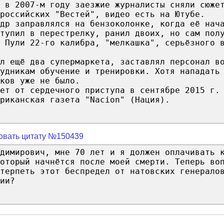
 в 2007-м году заезжие журналисты сняли сюже
 российских "Вестей", видео есть на Ютубе.
др заправлялся на бензоколонке, когда её нач
тупил в перестрелку, ранил двоих, но сам пол
 Пули 22-го калибра, "мелкашка", серьёзного 
л ещё два супермаркета, заставлял персонал в
удникам обучение и тренировки. Хотя нападать
ков уже не было.
ет от сердечного приступа в сентябре 2015 г.
риканская газета "Nacion" (Нация).
овать цитату №150439
димирович, мне 70 лет и я должен оплачивать 
оторый начнётся после моей смерти. Теперь во
терпеть этот беспредел от натовских генерало
ии?