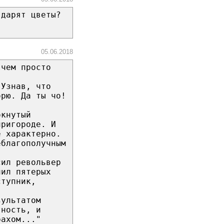
 дарят цветы?
05.06.2018
 чем просто
 Узнав, что
орю. Да ты чо!
окнутый
пригороде. И
е характерно.
еблагополучным
сил револьвер
лил пятерых
ступник,
зультатом
тность, и
рахом..."