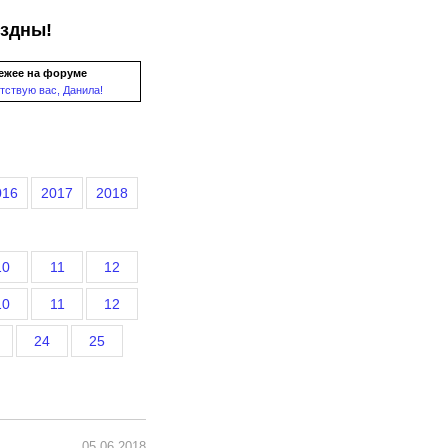
ездны!
ежее на форуме
тствую вас, Данила!
016
2017
2018
10
11
12
10
11
12
24
25
05.06.2018