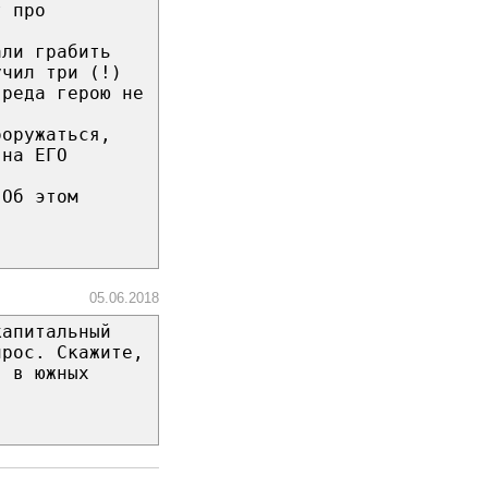
т про
али грабить
учил три (!)
вреда герою не
ооружаться,
 на ЕГО
 Об этом
05.06.2018
капитальный
прос. Скажите,
в в южных