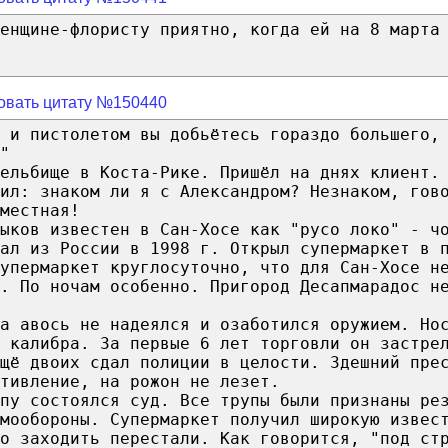
женщине-флористу приятно, когда ей на 8 марта
овать цитату №150440
 и пистолетом вы добьётесь гораздо большего,
"
ельбище в Коста-Рике. Пришёл на днях клиент.
ил: знаком ли я с Александром? Незнаком, гов
местная!
ыков известен в Сан-Хосе как "русо локо" - ч
ал из России в 1998 г. Открыл супермаркет в 
супермаркет круглосуточно, что для Сан-Хосе н
. По ночам особенно. Пригород Десапмарадос н
на авось не надеялся и озаботился оружием. Но
 калибра. За первые 6 лет торговли он застре
щё двоих сдал полиции в целости. Здешний пре
тивление, на рожон не лезет.
пу состоялся суд. Все трупы были признаны ре
мообороны. Супермаркет получил широкую извес
о заходить перестали. Как говорится, "под ст