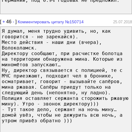
Германии, под 0.9% годовых не предложил.
[
+
46
-
]
Комментировать цитату №150714
25.07.2018
Я думал, меня трудно удивить, но, как
говорится - не зарекайся).
Место действия - наши дни (вчера),
Волоколамск.
Директору сообщают, при расчистке болотца
на территории обнаружена мина. Которые из
миномётов запускают…
Ну, директор связывается с полицией, те с
МЧС приезжают, подходит чел в бронике,
осматривает, говорит - вызывайте сапёров,
мина ржавая. Сапёры приедут только на
следующий день (непонятно, ну ладно).
Полиция оставляет сержанта сторожить ржавую
мину). Утро - звонок директору)))
- Тут такое дело, сержант на ночь мину…
домой увёз, чтобы не дежурить всю ночь, а
утром привёз обратно )))