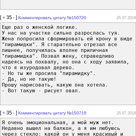
[
+
35
-
]
Комментировать цитату №150720
25.07.2018
Еще раз о женской логике.
У нас на участке сильно разрослась туя.
Жена попросила сформировать ей крону в виде
"пирамидки". Я старательно отрезал все
лишнее, получилась вполне приличная
"пирамидка". Позвал жену, справедливо
надеясь на похвалу, но она с ходу заявила,
что я изуродовал дерево.
- Но ты же просила "пирамидку".
- Да, но не такую!
Прошу нарисовать, какую она хотела.
- Вот такую - рисует овал.
[
+
35
-
]
Комментировать цитату №150719
25.07.2018
Я очень эмоциональная, а мой муж нет.
Недавно вышел на балкон, а я им любуюсь
через стекло: какой он у меня красивый и