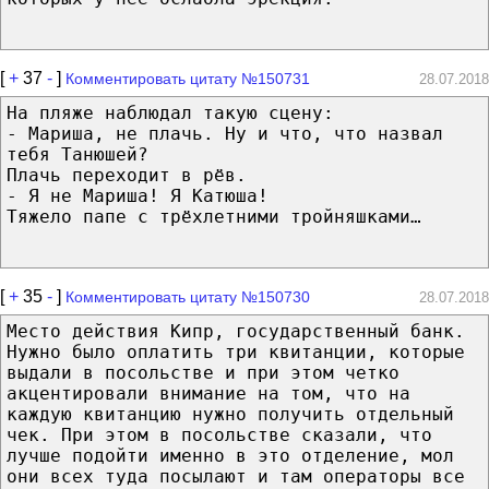
[
+
37
-
]
Комментировать цитату №150731
28.07.2018
На пляже наблюдал такую сцену:
- Мариша, не плачь. Ну и что, что назвал
тебя Танюшей?
Плачь переходит в рёв.
- Я не Мариша! Я Катюша!
Тяжело папе с трёхлетними тройняшками…
[
+
35
-
]
Комментировать цитату №150730
28.07.2018
Место действия Кипр, государственный банк.
Нужно было оплатить три квитанции, которые
выдали в посольстве и при этом четко
акцентировали внимание на том, что на
каждую квитанцию нужно получить отдельный
чек. При этом в посольстве сказали, что
лучше подойти именно в это отделение, мол
они всех туда посылают и там операторы все