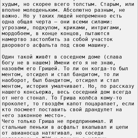
худым, но скорее всего толстым. Старым, или
вполне молоденьким. Абсолютно разным, не
важно. Но у таких людей непременно есть
одна общая черта – они всеми силами:
угрозами, подкупом, криками, интригами,
мордобоем, в конце концов, пытаются
намертво застолбить за собой участок
дворового асфальта под свою машину.
Один такой живёт в соседнем доме (слава
богу не в нашем) Имени его я не знаю,
назовём его Гришей. То ли он когда-то был
ментом, отсидел и стал бандитом, то ли
наоборот, был бандитом, отсидел и стал
ментом, история умалчивает. Но, по рассказу
нашего консьержа, весь соседний дом всегда
от него стонал. То Гриша колёса кому-то
проколет, то гвоздём капот поцарапает, если
кто посмеет поставить свой драндулет на
«его законное место».
Чего только Гриша не предпринимал. И
стальные пеньки в асфальт вкапывал и цепи
от авианосца натягивал, но соседи