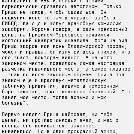
жаловались в ЖЭК и пеньки с цепями
периодически срезались автогеном. Только
Гриша не таков, чтобы сдаваться. Он
подкупил кого-то там в управе, занёс в
ГИБДД, да ещё и целую врачебную комиссию
задобрил. Короче говоря, в один прекрасный
день, на Гришином Мерседесе появился
жёлтенький квадратик инвалида. Хотя на вид
Гриша здоров как конь Владимирской породы,
может и правда, он изнутри весь гнилой, кто
его знает, докторам виднее. А на «его
законном месте» появилась самая настоящая
разметка инвалидного места, а самое главное
– знак по всем законным нормам. Гриша под
знаком ещё и красивую металлическую
табличку привинтил, видимо в похоронном
бюро заказал, текст довольно банальный: "Ты
занял моё место, тогда возьми и мою
болезнь".
Первую неделю Гриша кайфовал, ни тебе
цепей, ни противотанковых ежей, а место
всегда его дожидается, законное,
инвалидное. Но в один прекрасный вечер,