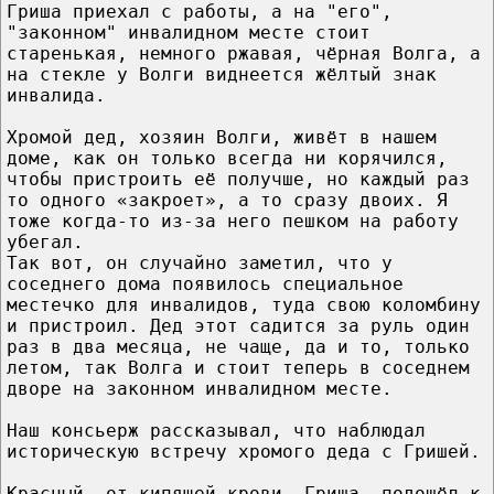
Гриша приехал с работы, а на "его",
"законном" инвалидном месте стоит
старенькая, немного ржавая, чёрная Волга, а
на стекле у Волги виднеется жёлтый знак
инвалида.
Хромой дед, хозяин Волги, живёт в нашем
доме, как он только всегда ни корячился,
чтобы пристроить её получше, но каждый раз
то одного «закроет», а то сразу двоих. Я
тоже когда-то из-за него пешком на работу
убегал.
Так вот, он случайно заметил, что у
соседнего дома появилось специальное
местечко для инвалидов, туда свою коломбину
и пристроил. Дед этот садится за руль один
раз в два месяца, не чаще, да и то, только
летом, так Волга и стоит теперь в соседнем
дворе на законном инвалидном месте.
Наш консьерж рассказывал, что наблюдал
историческую встречу хромого деда с Гришей.
Красный, от кипящей крови, Гриша, подошёл к