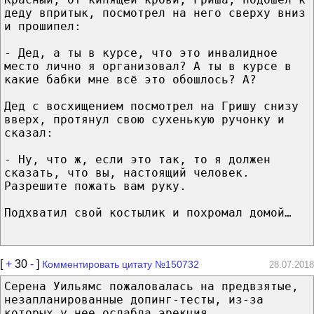
деду впритык, посмотрел на него сверху вниз
и прошипел:
- Дед, а ты в курсе, что это инвалидное
место лично я организовал? А ты в курсе в
какие бабки мне всё это обошлось? А?
Дед с восхищением посмотрел на Гришу снизу
вверх, протянул свою сухенькую ручонку и
сказал:
- Ну, что ж, если это так, то я должен
сказать, что вы, настоящий человек.
Разрешите пожать вам руку.
Подхватил свой костылик и похромал домой…
[
+
30
-
]
Комментировать цитату №150732
28.07.2018
Серена Уильямс пожаловалась на предвзятые,
незапланированные допинг-тесты, из-за
которых у нее ослабла эрекция.