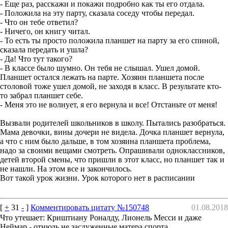
- Еще раз, расскажи и покажи подробно как ты его отдала.
- Положила на эту парту, сказала соседу чтобы передал.
- Что он тебе ответил?
- Ничего, он книгу читал.
- То есть ты просто положила планшет на парту за его спиной,
сказала передать и ушла?
- Да! Что тут такого?
- В классе было шумно. Он тебя не слышал. Ушел домой.
Планшет остался лежать на парте. Хозяин планшета после
столовой тоже ушел домой, не заходя в класс. В результате кто-
то забрал планшет себе.
- Меня это не волнует, я его вернула и все! Отстаньте от меня!
Вызвали родителей школьников в школу. Пытались разобраться.
Мама девочки, вины дочери не видела. Дочка планшет вернула,
а что с ним было дальше, в том хозяина планшета проблема,
надо за своими вещами смотреть. Опрашивали одноклассников,
детей второй смены, что пришли в этот класс, но планшет так и
не нашли. На этом все и закончилось.
Вот такой урок жизни. Урок которого нет в расписании
[
+
31
-
]
Комментировать цитату №150748
01.08.2018
Что утешает: Криштиану Роналду, Лионель Месси и даже
Неймар - отнюдь не заслуженные матера спорта.