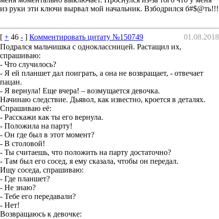
из руки эти ключи вырвал мой начальник. Взбодрился б#$@ть!!!
[
+
46
-
]
Комментировать цитату №150749
01.08.2018
Подрался мальчишка с одноклассницей. Растащил их,
спрашиваю:
- Что случилось?
- Я ей планшет дал поиграть, а она не возвращает, - отвечает
пацан.
- Я вернула! Еще вчера! – возмущается девочка.
Начинаю следствие. Дьявол, как известно, кроется в деталях.
Спрашиваю её:
- Расскажи как ты его вернула.
- Положила на парту!
- Он где был в этот момент?
- В столовой!
- Ты считаешь, что положить на парту достаточно?
- Там был его сосед, я ему сказала, чтобы он передал.
Ищу соседа, спрашиваю:
- Где планшет?
- Не знаю?
- Тебе его передавали?
- Нет!
Возвращаюсь к девочке: