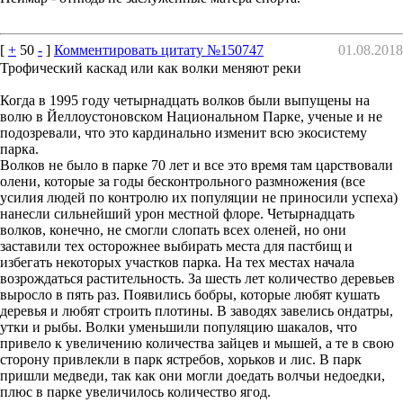
[
+
50
-
]
Комментировать цитату №150747
01.08.2018
Трофический каскад или как волки меняют реки
Когда в 1995 году четырнадцать волков были выпущены на
волю в Йеллоустоновском Национальном Парке, ученые и не
подозревали, что это кардинально изменит всю экосистему
парка.
Волков не было в парке 70 лет и все это время там царствовали
олени, которые за годы бесконтрольного размножения (все
усилия людей по контролю их популяции не приносили успеха)
нанесли сильнейший урон местной флоре. Четырнадцать
волков, конечно, не смогли слопать всех оленей, но они
заставили тех осторожнее выбирать места для пастбищ и
избегать некоторых участков парка. На тех местах начала
возрождаться растительность. За шесть лет количество деревьев
выросло в пять раз. Появились бобры, которые любят кушать
деревья и любят строить плотины. В заводях завелись ондатры,
утки и рыбы. Волки уменьшили популяцию шакалов, что
привело к увеличению количества зайцев и мышей, а те в свою
сторону привлекли в парк ястребов, хорьков и лис. В парк
пришли медведи, так как они могли доедать волчьи недоедки,
плюс в парке увеличилось количество ягод.