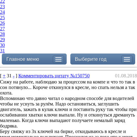
22
23
24
25
26
27
28
29
30
31
Главное меню
Выберите год
[
+
31
-
]
Комментировать цитату №150750
01.08.2018
Сижу на работе, наблюдаю за процессом на компе и что то так в
сон потянуло... Короче откинулся в кресле, но спать нельзя а так
охота.
Вспоминаю что давно читал о народном способе для водителей
чтобы не уснуть за рулём. Надо остановиться, заглушить
двигатель, зажать в кулак ключи и поставить руку так чтобы при
ослабивании хватки ключи выпали. Ну и откинуться дремануть
маленько. Когда ключи выпадают получаете немалый заряд
бодряка.
Беру связку из 3х ключей на бирке, откидываюсь в кресле и
меня моментально выключает. Проснулся из-за того что у меня