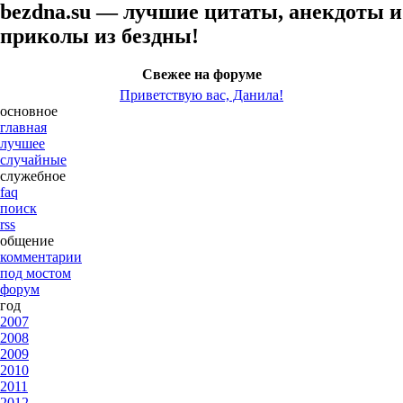
bezdna.su — лучшие цитаты, анекдоты и
приколы из бездны!
Свежее на форуме
Приветствую вас, Данила!
основное
главная
лучшее
случайные
служебное
faq
поиск
rss
общение
комментарии
под мостом
форум
год
2007
2008
2009
2010
2011
2012