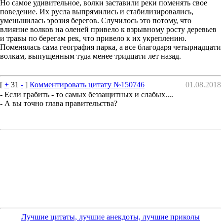
Но самое удивительное, волки заставили реки поменять свое
поведение. Их русла выпрямились и стабилизировались,
уменьшилась эрозия берегов. Случилось это потому, что
влияние волков на оленей привело к взрывному росту деревьев
и травы по берегам рек, что привело к их укреплению.
Поменялась сама география парка, а все благодаря четырнадцати
волкам, выпущенным туда менее тридцати лет назад.
[
+
31
-
]
Комментировать цитату №150746
01.08.2018
- Если грабить - то самых беззащитных и слабых....
- А вы точно глава правительства?
Лучшие цитаты, лучшие анекдоты, лучшие приколы