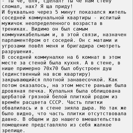
- Ты чё, бля, сделал? Ты чё нам стену
сломал, нах? Я ща приду!
И буквально через 5 минут показался житель
соседней коммунальной квартиры - испитый
мужичок неопределенного возраста в
трениках. Видимо он был самым
коммуникабельным и, в этой связи, назначен
парламентёром от соседей. Он с матами и
угрозами повёл меня и бригадира смотреть
разрушения.
В соседней коммуналке на 6 комнат в этом
месте за стеной была кухня. А в стене, в
нише примерно 70х70 был обустроен душ
(единственный на всю квартиру)
закрывающийся плотной занавесочкой. Как
потом оказалось, на этом месте раньше была
дровяная печка. Купальня была облицована
щербатой грязной белой плиткой родом из
времён расцвета СССР. Часть плитки
обвалилась и в стене зияла дыра. Но так же
было видно, что часть плитки отсутствовала
давно. В общем и до нашего вмешательства
помещение представляло из себя жалкое
зрелище.