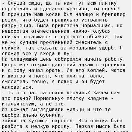
- Слушай сюда, ща ты нам тут всю плитку
переложишь и сделаешь красиво, ты понял?
В принципе наш косяк был налицо и бригадир
решил, что будет правильно устранить
разрушения. Была привезена нормальная, но
недорогая отечественная нежно-голубая
плитка оставшаяся с прошлого объекта. Так
же мы купили простенький смеситель с
лейкой, так сказать за моральный ущерб. Я
сложил все у входа в душ.
На следующий день собирался начать работу.
Дверь мне открыл давешний алкаш в трениках
и с ходу начал орать. Из его воплей, матов
и визгов я понял, что плитка говно,
смеситель говно, я говно и он будет
жаловаться.
- Ты что нас за лохов держишь? Зачем нам
это говно? Нормальную плитку кладите -
итальянскую, а не это.
Из комнат выглядывали жильцы и что-то
одобрительно бубнили.
Зайдя на кухню я охренел. Вся плитка была
разбита в мелкую крошку. Первая мысль была
въебать этому мужичку, а потом как-то разко