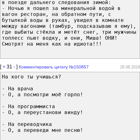
в поезде дальнего следования зимой:
- Ночью я пошел за минеральной водой в
вагон ресторан, на обратном пути, с
бутылкой воды в руках, увидел в комнате
между вагонами (тамбур, подсказываю я ему),
где выбиты стёкла и метёт снег, три мужчины
топлесс пьют водку, и они, Миша! ОНИ!
Смотрят на меня как на идиота!!!
[
+
31
-
]
Комментировать цитату №150857
28.08.2018
На кого ты учишься?
- На врача
- О, а посмотри моё горло!
- На программиста
- О, а переустанови винду!
- На переводчика
- О, а переведи мне песню!