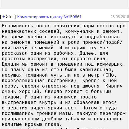
[
+
35
-
]
Комментировать цитату №150861
28.08.2018
Вспомнилось после прочтения пары постов про
неадекватных соседей, коммуналки и ремонт.
Во время учебы в институте я подрабатывал
на ремонте помещений в роли принеси/подай/
иди нахуй не мешай. И историю эту мне
рассказал один из рабочих. Далее, для
простоты восприятия, от первого лица.
Делали мы ремонт в помещении под коммерцию.
По плану одна из стен была капитальная,
несущая толщиной чуть ли не в метр (СПб,
дореволюционная постройка). Креплю к ней
гофру, сверля отверстия под дюбеля. Кирпич
очень хороший. Сверло входит с большим
трудом. И один из кирпичей просто
выстреливает внутрь и из образовавшегося
отверстия виден яркий свет. Потом оттуда
послышались громкие маты, пахнуло перегаром
приправленным дешёвым табаком и показались
налитые кровью глаза.