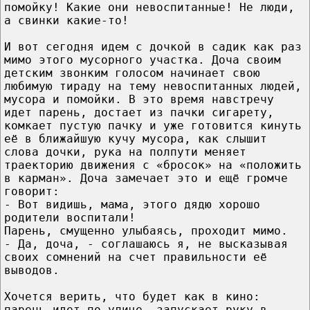
помойку! Какие они невоспитанные! Не люди,
а свинки какие-то!
И вот сегодня идем с дочкой в садик как раз
мимо этого мусорного участка. Доча своим
детским звонким голосом начинает свою
любимую тираду на тему невоспитанных людей,
мусора и помойки. В это время навстречу
идет парень, достает из пачки сигарету,
комкает пустую пачку и уже готовится кинуть
её в ближайшую кучу мусора, как слышит
слова дочки, рука на полпути меняет
траекторию движения с «бросок» на «положить
в карман». Доча замечает это и ещё громче
говорит:
- Вот видишь, мама, этого дядю хорошо
родители воспитали!
Парень, смущенно улыбаясь, проходит мимо.
- Да, доча, - соглашаюсь я, не высказывая
своих сомнений на счет правильности её
выводов.
Хочется верить, что будет как в кино:
парень идет по улице, запускает руку в