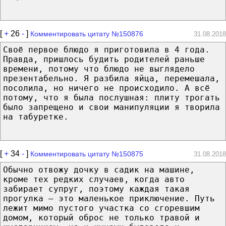
[
+
26
-
]
Комментировать цитату №150876
31.08.2018
Своё первое блюдо я приготовила в 4 года.
Правда, пришлось будить родителей раньше
времени, потому что блюдо не выглядело
презентабельно. Я разбила яйца, перемешала,
посолила, но ничего не происходило. А всё
потому, что я была послушная: плиту трогать
было запрещено и свои манипуляции я творила
на табуретке.
[
+
34
-
]
Комментировать цитату №150875
31.08.2018
Обычно отвожу дочку в садик на машине,
кроме тех редких случаев, когда авто
забирает супруг, поэтому каждая такая
прогулка – это маленькое приключение. Путь
лежит мимо пустого участка со сгоревшим
домом, который оброс не только травой и