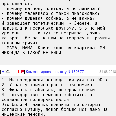
предъявляет:
- почему на полу плитка, а не ламинат?
- почему телевизор с такой диагональю?
- почему душевая кабина, а не ванна?
И завершает патетическим "- Знаете, я
привыкла к несколько другому, это не мой
уровень..." - и тут ее прерывает дочка,
которая вбегает к нам на террасу и громким
голосом кричит:
- МАМА, МАМА! Какая хорошая квартира! МЫ
НИКОГДА В ТАКОЙ НЕ ЖИЛИ...
[
+
21
-
] [
1
]
Комментировать цитату №150877
31.08.2018
1. Мы преодолели последствия ужасных 90-х
2. У нас устойчиво растет экономика
3. Финансы стабильны, резервы велики
4. Государство всемерно заботится о
социальной поддержке людей
Это были 4 главных причины, по которым,
согласно Путину, денег больше нет даже на
нищенские пенсии.