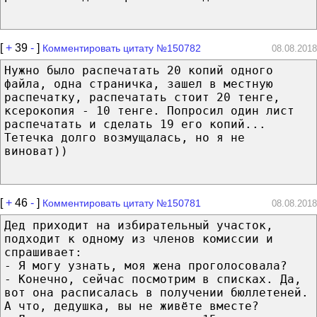
[
+
39
-
]
Комментировать цитату №150782
08.08.2018
Нужно было распечатать 20 копий одного
файла, одна страничка, зашел в местную
распечатку, распечатать стоит 20 тенге,
ксерокопия - 10 тенге. Попросил один лист
распечатать и сделать 19 его копий...
Тетечка долго возмущалась, но я не
виноват))
[
+
46
-
]
Комментировать цитату №150781
08.08.2018
Дед приходит на избирательный участок,
подходит к одному из членов комиссии и
спрашивает:
- Я могу узнать, моя жена проголосовала?
- Конечно, сейчас посмотрим в списках. Да,
вот она расписалась в получении бюллетеней.
А что, дедушка, вы не живёте вместе?