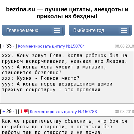
bezdna.su — лучшие цитаты, анекдоты и
приколы из бездны!
Главное меню
Выберите год
[
+
33
-
]
Комментировать цитату №150784
08.08.2018
xxx: Жену зовут Люда. Когда ребёнок был на
грудном вскармливании, называл его Людоед.
yyy: А когда жена уходит в магазин,
становится безлюдно?
zzz: Кухня - Людное место?
yyy: А когда перед возвращением домой
трахнул секретаршу - это прелюдия
[
+
29
-
] [
1
]
Комментировать цитату №150783
08.08.2018
Как же правительству объяснить, что боятся
не работы до старости, а остаться без
работы так до старости и не дожив.