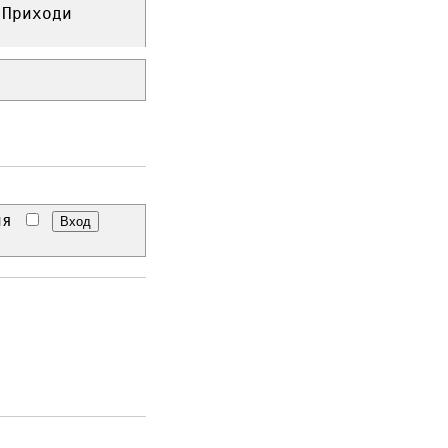
 Приходи
еня