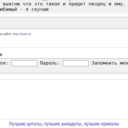
 выясню что это такое и придет пиздец и ему.
юбимый - я скучаю
на сайте:
http://bash.im
й:
ля:
Пароль:
Запомнить м
Лучшие цитаты, лучшие анекдоты, лучшие приколы