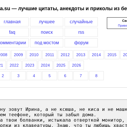
a.su — лучшие цитаты, анекдоты и приколы из б
Св
главная
лучшее
случайные
Приве
faq
поиск
rss
комментарии
под мостом
форум
2008
2009
2010
2011
2012
2013
2014
2015
2
21
2022
2023
2024
2025
2026
2
3
4
5
6
7
8
ну зовут Ирина, а не ксюша, не киса и не маш
ем теефоне, который ты забыл дома.
а твои болванки, истыкала отверткой монитор,
опки из клавеатуры. Знаю, что ты любишь хвас