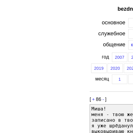
bezdn
основное
служебное
общение
год
2007
2019
2020
20
месяц
1
[
+
86
-
]
Миша!
меня - твою же
записано в тво
я уже шрёданул
выковыриваю кн