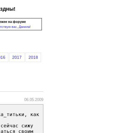
ездны!
ежее на форуме
тствую вас, Данила!
016
2017
2018
06.05.2009
ка_титьки, как
 сейчас сижу
таться своим