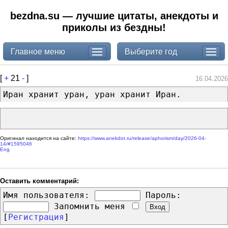
bezdna.su — лучшие цитаты, анекдоты и
приколы из бездны!
Главное меню
Выберите год
[
+
21
-
]
16.04.2026
Иран хранит уран, уран хранит Иран.
Оригинал находится на сайте:
https://www.anekdot.ru/release/aphorism/day/2026-04-
14/#1595046
Eng
Оставить комментарий:
Имя пользователя:
Пароль:
Запомнить меня
[
Регистрация
]