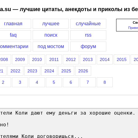
a.su — лучшие цитаты, анекдоты и приколы из б
Св
главная
лучшее
случайные
Приве
faq
поиск
rss
комментарии
под мостом
форум
2008
2009
2010
2011
2012
2013
2014
2015
2
21
2022
2023
2024
2025
2026
2
3
4
5
6
7
8
тели Коли дают ему деньги за хорошие оценки.
но!
телями Коли договоришься...