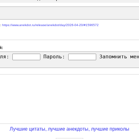
е:
https://www.anekdot.ru/release/anekdot/day/2026-04-20/#1596572
й:
ля:
Пароль:
Запомнить м
Лучшие цитаты, лучшие анекдоты, лучшие приколы