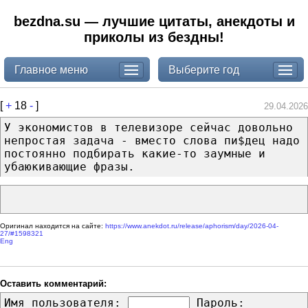
bezdna.su — лучшие цитаты, анекдоты и
приколы из бездны!
Главное меню
Выберите год
[
+
18
-
]
29.04.2026
У экономистов в телевизоре сейчас довольно
непростая задача - вместо слова пи$дец надо
постоянно подбирать какие-то заумные и
убаюкивающие фразы.
Оригинал находится на сайте:
https://www.anekdot.ru/release/aphorism/day/2026-04-
27/#1598321
Eng
Оставить комментарий:
Имя пользователя:
Пароль: