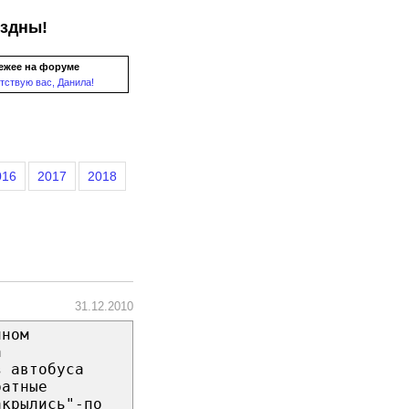
ездны!
ежее на форуме
тствую вас, Данила!
016
2017
2018
31.12.2010
чном
а
з автобуса
ратные
акрылись"-по