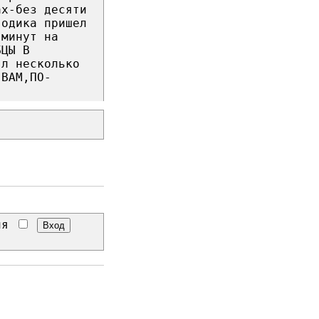
ах-без десяти
годика пришел
 минут на
БЦЫ В
ял несколько
 ВАМ,ПО-
еня