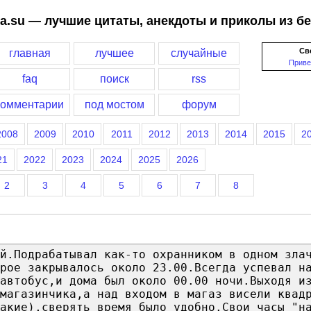
a.su — лучшие цитаты, анекдоты и приколы из б
Св
главная
лучшее
случайные
Приве
faq
поиск
rss
комментарии
под мостом
форум
2008
2009
2010
2011
2012
2013
2014
2015
2
21
2022
2023
2024
2025
2026
2
3
4
5
6
7
8
й.Подрабатывал как-то охранником в одном зла
рое закрывалось около 23.00.Всегда успевал н
автобус,и дома был около 00.00 ночи.Выходя и
магазинчика,а над входом в магаз висели квад
акие),сверять время было удобно.Свои часы "н