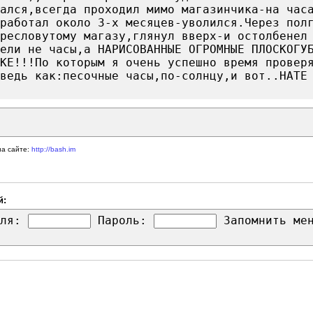
вался,всегда проходил мимо магазинчика-на час
оработал около 3-х месяцев-уволился.Через пол
ресловутому магазу,глянул вверх-и остолбенел
ели не часы,а НАРИСОВАННЫЕ ОГРОМНЫЕ ПЛОСКОГУ
КЕ!!!По которым я очень успешно время провер
ведь как:песочные часы,по-солнцу,и вот..НАТЕ
на сайте:
http://bash.im
й:
ля:
Пароль:
Запомнить м