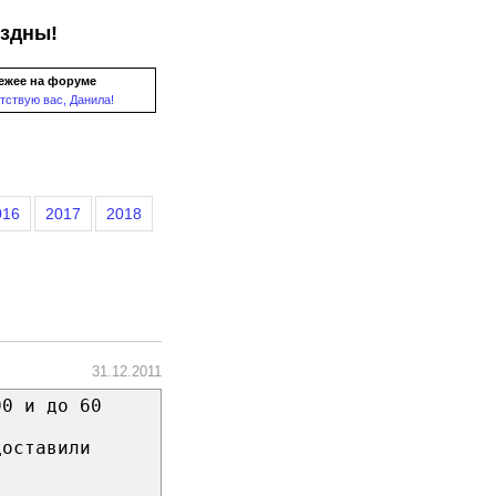
ездны!
ежее на форуме
тствую вас, Данила!
016
2017
2018
31.12.2011
90 и до 60
доставили