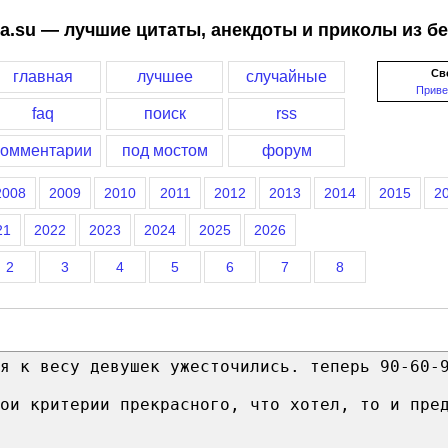
a.su — лучшие цитаты, анекдоты и приколы из б
Св
главная
лучшее
случайные
Приве
faq
поиск
rss
комментарии
под мостом
форум
2008
2009
2010
2011
2012
2013
2014
2015
2
21
2022
2023
2024
2025
2026
2
3
4
5
6
7
8
я к весу девушек ужесточились. теперь 90-60-
ои критерии прекрасного, что хотел, то и пре