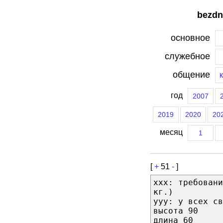
bezdn
основное
служебное
общение
год
2007
2019
2020
20
месяц
1
[
+
51
-
]
xxx: требовани
кг.)
yyy: у всех св
высота 90
длина 60