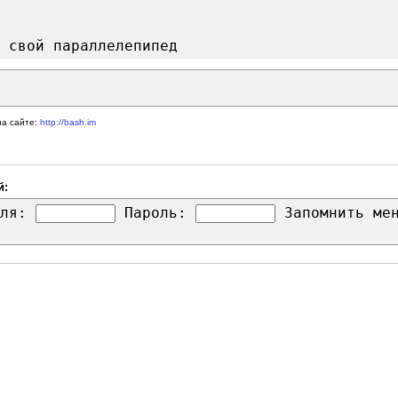
 свой параллелепипед
на сайте:
http://bash.im
й:
ля:
Пароль:
Запомнить м