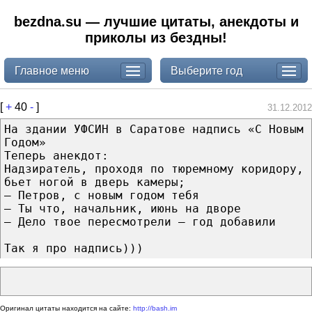
bezdna.su — лучшие цитаты, анекдоты и
приколы из бездны!
Главное меню
Выберите год
[
+
40
-
]
31.12.2012
На здании УФСИН в Саратове надпись «С Новым
Годом»
Теперь анекдот:
Надзиратель, проходя по тюремному коридору,
бьет ногой в дверь камеры;
– Петров, с новым годом тебя
– Ты что, начальник, июнь на дворе
– Дело твое пересмотрели – год добавили
Так я про надпись)))
Оригинал цитаты находится на сайте:
http://bash.im