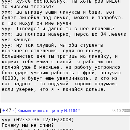
yyy: хуясе бесполезную. ты хоть раз видел
то живьем freebsd?
xxx: да впизду ваши линуксы и бзди. вот
будет линейка под лиукс, может и попробую.
а так нахуй он мне нужен
yyy: lineage? и давно ты в нее играешь?
xxx: да полгода наверно, перса до 34 левела
уже качнул.
yyy: ну так слушай, мы оба студенты
вечернего отделения. судя по всему,
большинство дня ты тратишь на линейку, и
кормят тебя мама с папой. я работаю по
полной уже 8 месяцев, на работу устроился
благодаря умению работать с фрей, получаю
40000, и будут еще увеличивать. и кто из
нас задрот - ты подумай. хорошо подумай.
если уверен, что я - качайся дальше.
[
+
47
-
]
Комментировать цитату №11642
25.10.2008
yyy (02:32:36 12/10/2008)
Почему мы не спим?