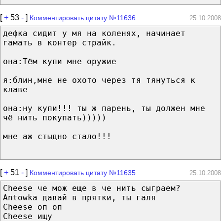
[
+
53
-
]
Комментировать цитату №11636
25.10.2008
дефка сидит у мя на коленях, начинает
гамать в контер страйк.
она:Тём купи мне оружие
я:блин,мне не охото через тя тянуться к
клаве
она:ну купи!!! ты ж парень, ты должен мне
чё нить покупать)))))
мне аж стыдно стало!!!
[
+
51
-
]
Комментировать цитату №11635
25.10.2008
Cheese че мож еще в че нить сыграем?
Antowka давай в прятки, ты галя
Cheese оп оп
Cheese ищу