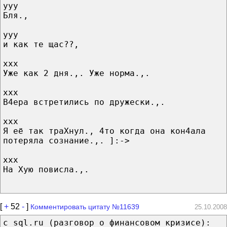
yyy
Бля.,
yyy
и как те щас??,
xxx
Уже как 2 дня.,. Уже норма.,.
xxx
В4ера встретились по дружески.,.
xxx
Я её так траХнул., 4то когда она кон4ала
потеряла сознание.,. ]:->
xxx
На Хую повисла.,.
[
+
52
-
]
Комментировать цитату №11639
25.10.2008
с sql.ru (разговор о финансовом кризисе):