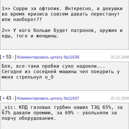
1>> Сорри за офтопик. Интересно, а девушки
во время кризиса совсем давать перестанут
или наоборот??
2>> У кого больше будет патронов, оружия и
еды, того и женщины.
[
+
53
-
]
Комментировать цитату №11638
25.10.2008
Бля, все-таки пробки суко надоели...
Сегодня из соседней машины чел покурить у
меня стрельнул о_О
[
+
43
-
]
Комментировать цитату №11637
25.10.2008
_vic: КПД газовых турбин наших ТЭЦ 65%, за
67% давали премию, за 69% - увольняли за
порчу оборудования.