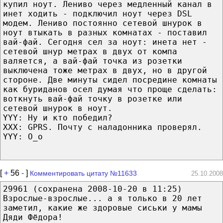
купил ноут. Лениво через медленный канал в
инет ходить - подключил ноут через DSL
модем. Лениво постоянно сетевой шнурок в
ноут втыкать в разных комнатах - поставил
вай-фай. Сегодня сел за ноут: инета нет -
сетевой шнур метрах в двух от компа
валяется, а вай-фай точка из розетки
выключена тоже метрах в двух, но в другой
стороне. Две минуты сидел посредине комнаты
как буриданов осел думая что проще сделать:
воткнуть вай-фай точку в розетке или
сетевой шнурок в ноут.
YYY: Ну и кто победил?
ХХХ: GPRS. Почту с наладонника проверял.
YYY: О_о
[
+
56
-
]
Комментировать цитату №11633
25.10.2008
29961 (сохранена 2008-10-20 в 11:25)
Взрослые-взрослые... а я только в 20 лет
заметил, какие же здоровые сиськи у мамы
Дяди Фёдора!