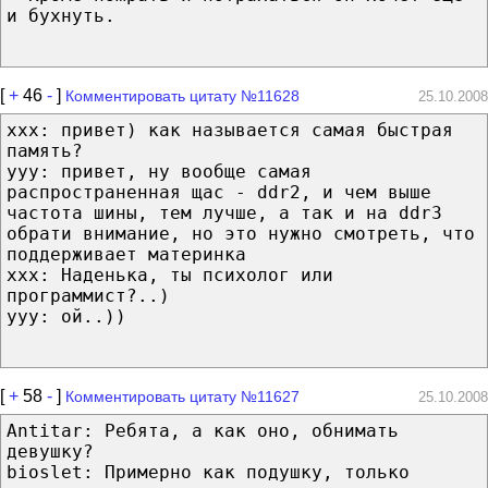
и бухнуть.
[
+
46
-
]
Комментировать цитату №11628
25.10.2008
xxx: привет) как называется самая быстрая
память?
yyy: привет, ну вообще самая
распространенная щас - ddr2, и чем выше
частота шины, тем лучше, а так и на ddr3
обрати внимание, но это нужно смотреть, что
поддерживает материнка
xxx: Наденька, ты психолог или
программист?..)
yyy: ой..))
[
+
58
-
]
Комментировать цитату №11627
25.10.2008
Antitar: Ребята, а как оно, обнимать
девушку?
bioslet: Примерно как подушку, только