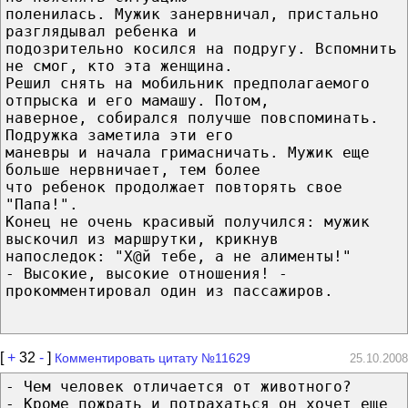
поленилась. Мужик занервничал, пристально
разглядывал ребенка и
подозрительно косился на подругу. Вспомнить
не смог, кто эта женщина.
Решил снять на мобильник предполагаемого
отпрыска и его мамашу. Потом,
наверное, собирался получше повспоминать.
Подружка заметила эти его
маневры и начала гримасничать. Мужик еще
больше нервничает, тем более
что ребенок продолжает повторять свое
"Папа!".
Конец не очень красивый получился: мужик
выскочил из маршрутки, крикнув
напоследок: "Х@й тебе, а не алименты!"
- Высокие, высокие отношения! -
прокомментировал один из пассажиров.
[
+
32
-
]
Комментировать цитату №11629
25.10.2008
- Чем человек отличается от животного?
- Кроме пожрать и потрахаться он хочет ещe