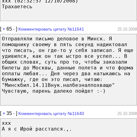
xxx (02:32:57 12/10/2008)
Трахаетесь
[
+
65
-
]
Комментировать цитату №11641
25.10.2008
Отправляли письмо деловое в Минск. Я
помощнику своему в пять секунд надиктовал
что писать, он где-то у себя записал. Я еще
удивился, как он так ыстро все успел... В
общих словах, суть про то, чтобы заказали
билеты до Москвы, данные полета и что форма
оплаты любая... Дня через два натыкаюсь на
бумажку, где он это писал, читаю:
"Минскбил.14.11Внук.налбезналпохваще"
Чувствую, парень далеко пойдет :-)
[
+
35
-
]
Комментировать цитату №11640
25.10.2008
xxx
А я с Ирой расстался.,.