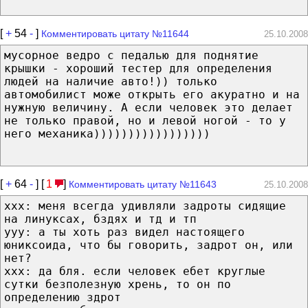
[
+
54
-
]
Комментировать цитату №11644
25.10.2008
мусорное ведро с педалью для поднятие
крышки - хороший тестер для определения
людей на наличие авто!)) только
автомобилист може открыть его акуратно и на
нужную величину. А если человек это делает
не только правой, но и левой ногой - то у
него механика)))))))))))))))))
[
+
64
-
] [
1
]
Комментировать цитату №11643
25.10.2008
xxx: меня всегда удивляли задроты сидящие
на линуксах, бздях и тд и тп
yyy: а ты хоть раз видел настоящего
юниксоида, что бы говорить, задрот он, или
нет?
xxx: да бля. если человек ебет круглые
сутки безполезную хрень, то он по
определению здрот