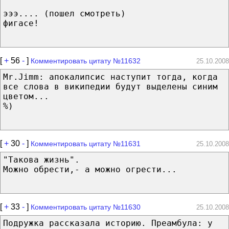
эээ.... (пошел смотреть)
фигасе!
[
+
56
-
]
Комментировать цитату №11632
25.10.2008
Mr.Jimm: апокалипсис наступит тогда, когда
все слова в википедии будут выделены синим
цветом...
%)
[
+
30
-
]
Комментировать цитату №11631
25.10.2008
"Такова жизнь".
Можно обрести,- а можно огрести...
[
+
33
-
]
Комментировать цитату №11630
25.10.2008
Подружка рассказала историю. Преамбула: у