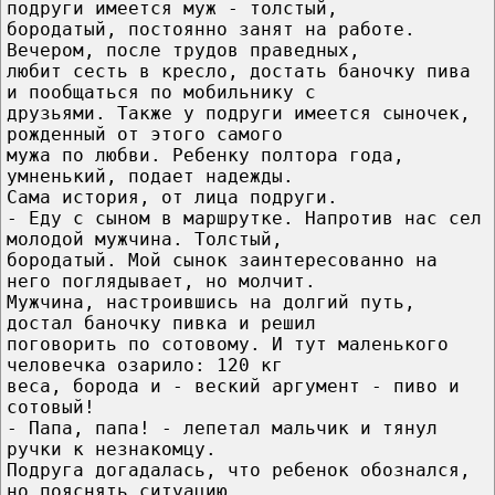
подруги имеется муж - толстый,
бородатый, постоянно занят на работе.
Вечером, после трудов праведных,
любит сесть в кресло, достать баночку пива
и пообщаться по мобильнику с
друзьями. Также у подруги имеется сыночек,
рожденный от этого самого
мужа по любви. Ребенку полтора года,
умненький, подает надежды.
Сама история, от лица подруги.
- Еду с сыном в маршрутке. Напротив нас сел
молодой мужчина. Толстый,
бородатый. Мой сынок заинтересованно на
него поглядывает, но молчит.
Мужчина, настроившись на долгий путь,
достал баночку пивка и решил
поговорить по сотовому. И тут маленького
человечка озарило: 120 кг
веса, борода и - веский аргумент - пиво и
сотовый!
- Папа, папа! - лепетал мальчик и тянул
ручки к незнакомцу.
Подруга догадалась, что ребенок обознался,
но пояснять ситуацию