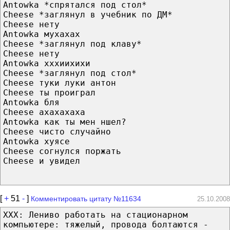
Antowka *спрятался под стол*
Cheese *заглянул в учебник по ДМ*
Cheese нету
Antowka мухахах
Cheese *заглянул под клаву*
Cheese нету
Antowka хххиихихи
Cheese *заглянул под стол*
Cheese туки луки антон
Cheese ты проиграл
Antowka бля
Cheese ахахахаха
Antowka как ты мен ншел?
Cheese чисто случайно
Antowka хуясе
Cheese согнулся поржать
Cheese и увидел
[
+
51
-
]
Комментировать цитату №11634
25.10.2008
ХХХ: Лениво работать на стационарном
компьютере: тяжелый, провода болтаются -