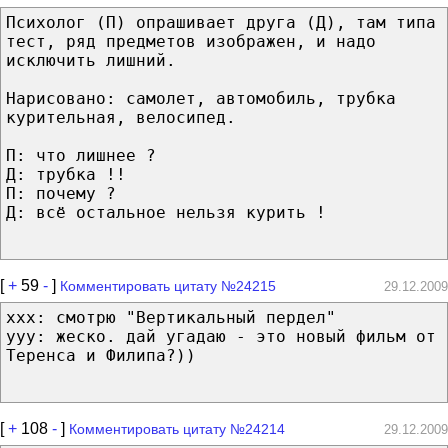
Психолог (П) опрашивает друга (Д), там типа
тест, ряд предметов изображен, и надо
исключить лишний.
Нарисовано: самолет, автомобиль, трубка
курительная, велосипед.
П: что лишнее ?
Д: трубка !!
П: почему ?
Д: всё остальное нельзя курить !
[
+
59
-
]
Комментировать цитату №24215
29.12.2009
ххх: смотрю "Вертикальный пердел"
ууу: жеско. дай угадаю - это новый фильм от
Теренса и Филипа?))
[
+
108
-
]
Комментировать цитату №24214
29.12.2009