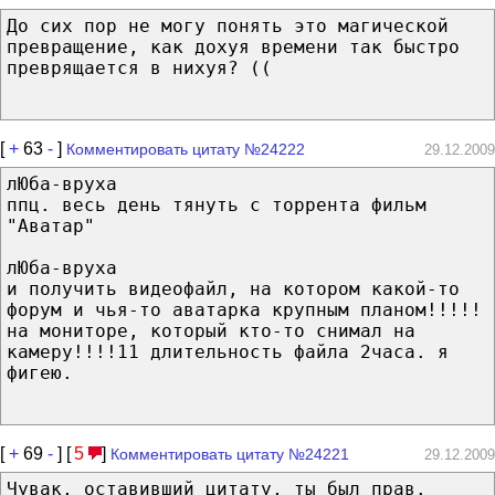
До сих пор не могу понять это магической
превращение, как дохуя времени так быстро
преврящается в нихуя? ((
[
+
63
-
]
Комментировать цитату №24222
29.12.2009
лЮба-вруха
ппц. весь день тянуть с торрента фильм
"Аватар"
лЮба-вруха
и получить видеофайл, на котором какой-то
форум и чья-то аватарка крупным планом!!!!!
на мониторе, который кто-то снимал на
камеру!!!!11 длительность файла 2часа. я
фигею.
[
+
69
-
] [
5
]
Комментировать цитату №24221
29.12.2009
Чувак, оставивший цитату, ты был прав.