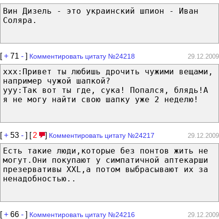
Вин Дизель - это украинский шпион - Иван
Соляра.
[
+
71
-
]
Комментировать цитату №24218
29.12.2009
xxx:Привет ты любишь дрочить чужими вещами,
например чужой шапкой?
yyy:Так вот ты где, сука! Попался, блядь!А
я не могу найти свою шапку уже 2 неделю!
[
+
53
-
] [
2
]
Комментировать цитату №24217
29.12.2009
Есть такие люди,которые без понтов жить не
могут.Они покупают у симпатичной аптекарши
презервативы XXL,а потом выбрасывают их за
ненадобностью..
[
+
66
-
]
Комментировать цитату №24216
29.12.2009