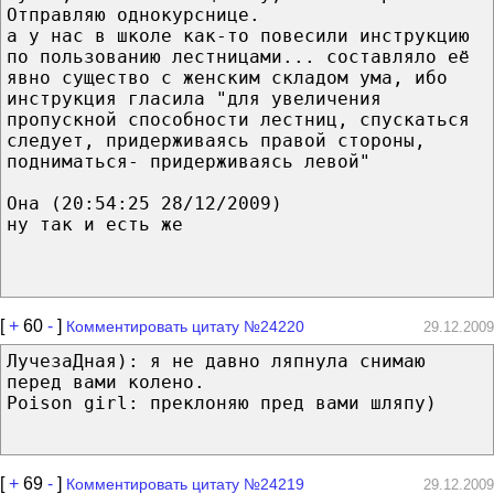
Отправляю однокурснице.
а у нас в школе как-то повесили инструкцию
по пользованию лестницами... составляло её
явно существо с женским складом ума, ибо
инструкция гласила "для увеличения
пропускной способности лестниц, спускаться
следует, придерживаясь правой стороны,
подниматься- придерживаясь левой"
Она (20:54:25 28/12/2009)
ну так и есть же
[
+
60
-
]
Комментировать цитату №24220
29.12.2009
ЛучезаДная): я не давно ляпнула снимаю
перед вами колено.
Poison girl: преклоняю пред вами шляпу)
[
+
69
-
]
Комментировать цитату №24219
29.12.2009