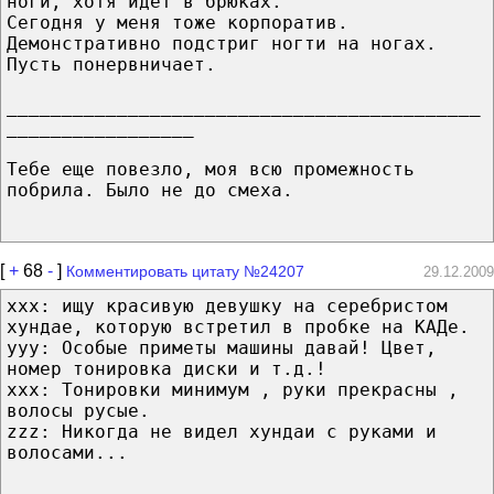
ноги, хотя идёт в брюках.
Сегодня у меня тоже корпоратив.
Демонстративно подстриг ногти на ногах.
Пусть понервничает.
___________________________________________
_________________
Тебе еще повезло, моя всю промежность
побрила. Было не до смеха.
[
+
68
-
]
Комментировать цитату №24207
29.12.2009
ххх: ищу красивую девушку на серебристом
хундае, которую встретил в пробке на КАДе.
yyy: Особые приметы машины давай! Цвет,
номер тонировка диски и т.д.!
xxx: Тонировки минимум , руки прекрасны ,
волосы русые.
zzz: Никогда не видел хундаи с руками и
волосами...