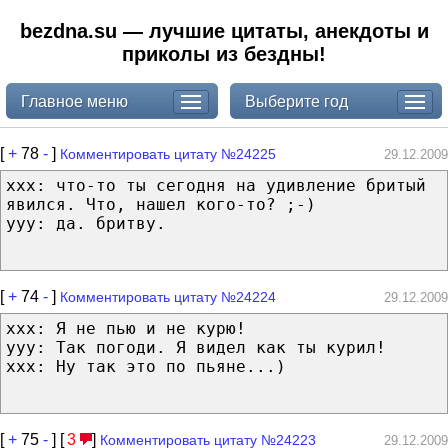
bezdna.su — лучшие цитаты, анекдоты и
приколы из бездны!
Главное меню
Выберите год
[
+
78
-
]
Комментировать цитату №24225
29.12.2009
xxx: что-то ты сегодня на удивление бритый
явился. Что, нашел кого-то? ;-)
yyy: да. бритву.
[
+
74
-
]
Комментировать цитату №24224
29.12.2009
xxx: Я не пью и не курю!
yyy: Так погоди. Я видел как ты курил!
xxx: Ну так это по пьяне...)
[
+
75
-
] [
3
]
Комментировать цитату №24223
29.12.2009