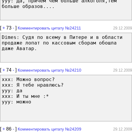
ууу: Да, причем чем больше алкоголя,тем
больше образов....
[
+
73
-
]
Комментировать цитату №24211
29.12.2009
Dimes: Судя по всему в Питере и в области
продаже лопат по кассовым сборам обошла
даже Аватар.
[
+
74
-
]
Комментировать цитату №24210
29.12.2009
xxx: Можно вопрос?
ххх: Я тебе нравлюсь?
ууу: да
ххх: И ты мне :*
ууу: можно
[
+
86
-
]
Комментировать цитату №24209
29.12.2009