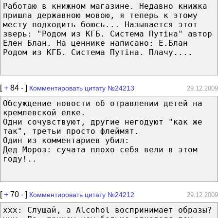
Работаю в книжном магазине. Недавно книжка
пришла державною мовою, я теперь к этому
месту подходить боюсь... Называется этот
зверь: "Родом из КГБ. Система Путіна" автор
Елен Блан. На ценнике написано: Е.Блан
Родом из КГБ. Система Путіна. Плачу....
[
+
84
-
]
Комментировать цитату №24213
29.12.2009
Обсуждение новости об отравлении детей на
кремлевской елке.
Одни сочувствуют, другие негодуют "как же
так", третьи просто флеймят.
Один из комментариев убил:
Дед Мороз: сучата плохо себя вели в этом
году!..
[
+
70
-
]
Комментировать цитату №24212
29.12.2009
xxx: Слушай, а Alcohol воспринимает образы?