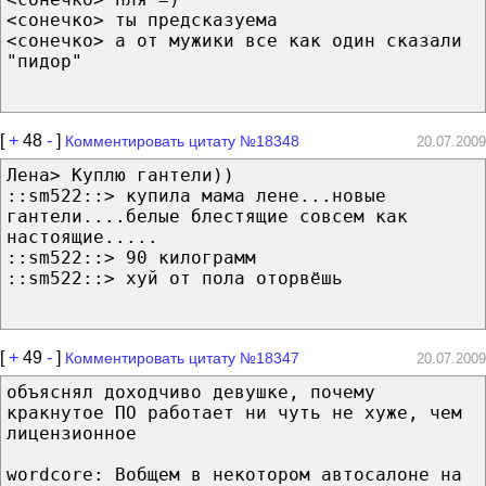
<сонечко> ты предсказуема
<сонечко> а от мужики все как один сказали
"пидор"
[
+
48
-
]
Комментировать цитату №18348
20.07.2009
Лена> Куплю гантели))
::sm522::> купила мама лене...новые
гантели....белые блестящие совсем как
настоящие.....
::sm522::> 90 килограмм
::sm522::> хуй от пола оторвёшь
[
+
49
-
]
Комментировать цитату №18347
20.07.2009
объяснял доходчиво девушке, почему
кракнутое ПО работает ни чуть не хуже, чем
лицензионное
wordcore: Вобщем в некотором автосалоне на