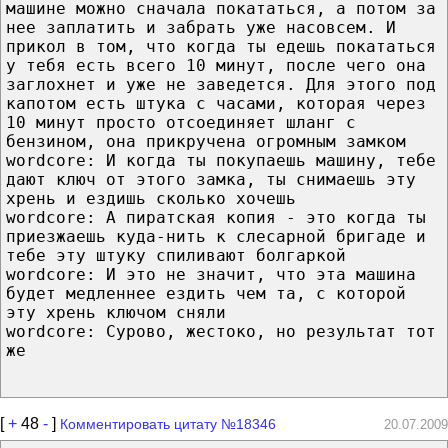
машине можно сначала покататься, а потом за
нее заплатить и забрать уже насовсем. И
прикол в том, что когда ты едешь покататься
у тебя есть всего 10 минут, после чего она
заглохнет и уже не заведется. Для этого под
капотом есть штука с часами, которая через
10 минут просто отсоединяет шланг с
бензином, она прикручена огромным замком
wordcore: И когда ты покупаешь машину, тебе
дают ключ от этого замка, ты снимаешь эту
хрень и ездишь сколько хочешь
wordcore: А пиратская копия - это когда ты
приезжаешь куда-нить к слесарной бригаде и
тебе эту штуку спиливают болгаркой
wordcore: И это не значит, что эта машина
будет медленнее ездить чем та, с которой
эту хрень ключом сняли
wordcore: Сурово, жестоко, но результат тот
же
[
+
48
-
]
Комментировать цитату №18346
20.07.2009