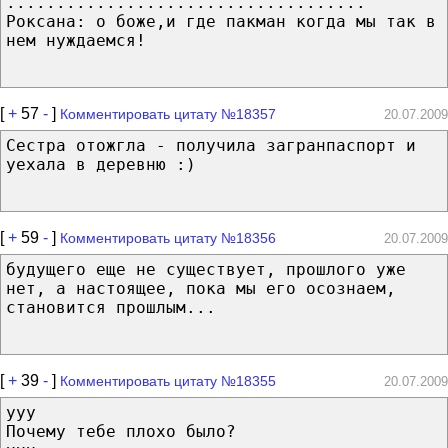
....................................
Роксана: о боже,и где пакман когда мы так в
нем нуждаемся!
[
+
57
-
]
Комментировать цитату №18357
20.07.2009
Сестра отожгла - получила загранпаспорт и
уехала в деревню :)
[
+
59
-
]
Комментировать цитату №18356
20.07.2009
будущего еще не существует, прошлого уже
нет, а настоящее, пока мы его осознаем,
становится прошлым...
[
+
39
-
]
Комментировать цитату №18355
20.07.2009
ууу
Почему тебе плохо было?