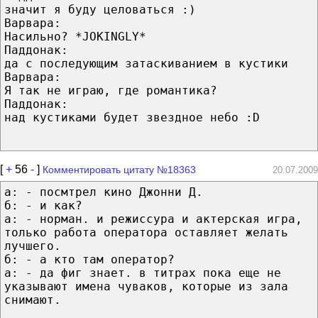
значит я буду целоваться :)
Варвара:
Насильно? *JOKINGLY*
Паддонак:
да с последующим затаскиванием в кустики
Варвара:
Я так не играю, где романтика?
Паддонак:
над кустиками будет звездное небо :D
[
+
56
-
]
Комментировать цитату №18363
20.07.2009
а: - посмтрел кино Джонни Д.
б: - и как?
а: - норман. и режиссура и актерская игра,
только работа оператора оставляет желать
лучшего.
б: - а кто там оператор?
а: - да фиг знает. в титрах пока еще не
указывают имена чуваков, которые из зала
снимают.