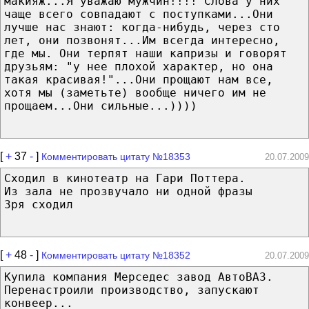
макияж...Я уважаю мужчин!!!! Слова у них
чаще всего совпадают с поступками...Они
лучше нас знают: когда-нибудь, через сто
лет, они позвонят...Им всегда интересно,
где мы. Они терпят наши капризы и говорят
друзьям: "у нее плохой характер, но она
такая красивая!"...Они прощают нам все,
хотя мы (заметьте) вообще ничего им не
прощаем...Они сильные...))))
[
+
37
-
]
Комментировать цитату №18353
20.07.2009
Сходил в кинотеатр на Гари Поттера.
Из зала не прозвучало ни одной фразы
Зря сходил
[
+
48
-
]
Комментировать цитату №18352
20.07.2009
Купила компания Мерседес завод АвтоВАЗ.
Перенастроили производство, запускают
конвеер...