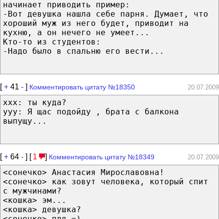
начинает приводить пример:
-Вот девушка нашла себе парня. Думает, что
хороший муж из него будет, приводит на
кухню, а он нечего не умеет...
Кто-то из студентов:
-Надо было в спальню его вести...
[
+
41
-
]
Комментировать цитату №18350
20.07.2009
xxx: ты куда?
yyy: Я щас подойду , брата с балкона
выпущу...
[
+
64
-
] [
1
]
Комментировать цитату №18349
20.07.2009
<сонечко> Анастасия Мирославовна!
<сонечко> как зовут человека, который спит
с мужчинами?
<кошка> эм...
<кошка> девушка?
<сонечко> пля =)