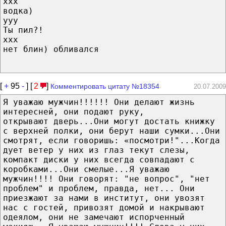
ххх
водка)
ууу
Ты пил?!
ххх
нет блин) обливался
[
+
95
-
] [
2
]
Комментировать цитату №18354
20.07.2009
Я уважаю мужчин!!!!!! Они делают жизнь
интересней, они подают руку,
открывают дверь...Они могут достать книжку
с верхней полки, они берут наши сумки...Они
смотрят, если говоришь: «посмотри!"...Когда
дует ветер у них из глаз текут слезы,
компакт диски у них всегда совпадают с
коробками...Они смелые...Я уважаю
мужчин!!!! Они говорят: "не вопрос", "нет
проблем" и проблем, правда, нет... Они
приезжают за нами в институт, они увозят
нас с гостей, привозят домой и накрывают
одеялом, они не замечают испорченный