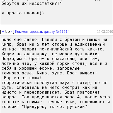
берутся их недостатки??"
я просто плакал))
[
+
85
-
]
Комментировать цитату №27214
12.03.2010
Было еще давно. Ездили с братом и мамой на
Кипр, брат на 5 лет старше и единственный
из нас говорит по-английский хоть как-то.
Ходим по аквапарку, не можем душ найти.
Подходим с братом к спасателю, они там,
логично что, у каждой горки стоят, все и з
себя в хорошей форме, загорелые,
темноволосые, Кипр, хуле. Брат выдает:
-Вэр из зэ воша?
теоретически перепутал шауа с вотер, но не
суть. Спасатель на него смотрит как на
идиота и переспрашивает. Брат повторяет
вопрос. Так продолжается раза 4, после чего
спасатель снимает темные очки, сплевывает и
говорит "Придурок, ты че, русский?"