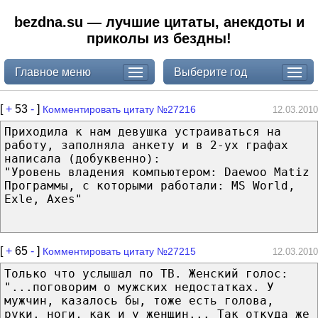
bezdna.su — лучшие цитаты, анекдоты и
приколы из бездны!
Главное меню
Выберите год
[
+
53
-
]
Комментировать цитату №27216
12.03.2010
Приходила к нам девушка устраиваться на
работу, заполняла анкету и в 2-ух графах
написала (добуквенно):
"Уровень владения компьютером: Daewoo Matiz
Программы, с которыми работали: MS World,
Exle, Axes"
[
+
65
-
]
Комментировать цитату №27215
12.03.2010
Только что услышал по ТВ. Женский голос:
"...поговорим о мужских недостатках. У
мужчин, казалось бы, тоже есть голова,
руки, ноги, как и у женщин... Так откуда же