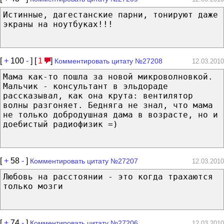
Истинные, дагестанские парни, тонируют даже
экраны на ноутбуках!!!
[
+
100
-
] [
1
]
Комментировать цитату №27208
12.03.2010
Мама как-то пошла за новой микроволновкой.
Мальчик - консультант в эльдораде
рассказывал, как она крута: вентилятор
волны разгоняет. Бедняга не знал, что мама
не только добродушная дама в возрасте, но и
доебистый радиофизик =)
[
+
58
-
]
Комментировать цитату №27207
12.03.2010
Любовь на расстоянии - это когда трахаются
только мозги
[
+
74
-
]
Комментировать цитату №27206
12.03.2010