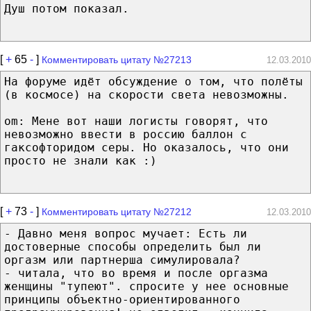
Душ потом показал.
[
+
65
-
]
Комментировать цитату №27213
12.03.2010
На форуме идёт обсуждение о том, что полёты
(в космосе) на скорости света невозможны.
om: Мене вот наши логисты говорят, что
невозможно ввести в россию баллон с
гаксофторидом серы. Но оказалось, что они
просто не знали как :)
[
+
73
-
]
Комментировать цитату №27212
12.03.2010
- Давно меня вопрос мучает: Есть ли
достоверные способы определить был ли
оргазм или партнерша симулировала?
- читала, что во время и после оргазма
женщины "тупеют". спросите у нее основные
принципы объектно-ориентированного