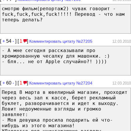
смотрю фильм(репортаж2) чувак говорит -
fuck,fuck,fuck,fuck!!!!! Перевод - что нам
теперь делать?
[
+
54
-
] [
1
]
Комментировать цитату №27205
12.03.2010
- А мне сегодня рассказывали про
хромированную чесалку для машонки. :)
- бля... не от Apple случайно?! ))))
[
+
60
-
] [
1
]
Комментировать цитату №27204
12.03.2010
Перед 8 марта в ювелирный магазин, проходит
через весь зал к кассе, берет рекламный
буклет, разворачивается и идет к выходу.
Ловит недоуменные взгляды и громко
заявляет:
- Моя девушка просила подарить ей что-
нибудь из этого магазина!