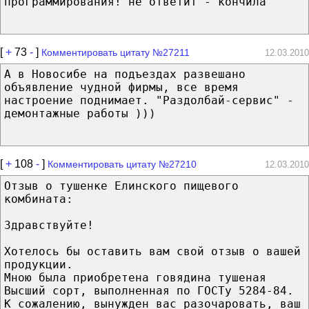
программирования! не ответит - кончила
[
+
73
-
]
Комментировать цитату №27211
12.03.2010
А в Новосибе на подъездах развешано
объявление чудной фирмы, все время
настроение поднимает. "Раздолбай-сервис" -
демонтажные работы )))
[
+
108
-
]
Комментировать цитату №27210
12.03.2010
Отзыв о тушенке Елинского пищевого
комбината:
Здравствуйте!
Хотелось бы оставить вам свой отзыв о вашей
продукции.
Мною была приобретена говядина тушеная
Высший сорт, выполненная по ГОСТу 5284-84.
К сожалению, вынужден вас разочаровать, ваш