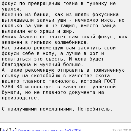
фокус по превращению говна в тушенку не
удался.
Конечно из банки, как из шляпы фокусника
выглядывали заичьи уши - немножко мяса, но
сколько за уши я не тащил, вместо зайца
вылазили его хрящи и жир.
Амаяк Акапян не зачтет вам такой фокус, как
экзамен в гильдию волшебников.
Настойчиво рекомендую вам засунуть свои
фокусы себе в жопу, а лучше в рот и
попытаться это съесть. И жопа будет
благодарна и мучений больше.
А также рекомендую отправить в пожизненную
ссылку на скотобойню в качестве скота
вашего главного технолога, который ГОСТ
5284-84 использует в качестве туалетной
бумаги, но не главного документа на
производстве.
С наилучшими пожеланиями, Потребитель.
[
+
43
-
]
Комментировать цитату №27209
12.03.2010