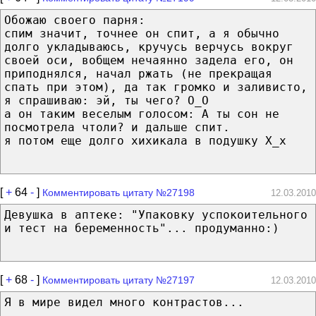
Обожаю своего парня:
спим значит, точнее он спит, а я обычно
долго укладываюсь, кручусь верчусь вокруг
своей оси, вобщем нечаянно задела его, он
приподнялся, начал ржать (не прекращая
спать при этом), да так громко и заливисто,
я спрашиваю: эй, ты чего? О_О
а он таким веселым голосом: А ты сон не
посмотрела чтоли? и дальше спит.
я потом еще долго хихикала в подушку Х_х
[
+
64
-
]
Комментировать цитату №27198
12.03.2010
Девушка в аптеке: "Упаковку успокоительного
и тест на беременность"... продуманно:)
[
+
68
-
]
Комментировать цитату №27197
12.03.2010
Я в мире видел много контрастов...