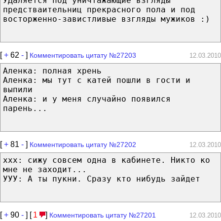
УДаляется под уничтажающие взгляды
предстваительниц прекрасного пола и под
восторженно-завистливые взгляды мужиков :)
[
+
62
-
]
Комментировать цитату №27203
12.03.2010
Аленка: полная хрень
Аленка: мы тут с катей пошли в гости и
выпили
Аленка: и у меня случайно появился
парень...
[
+
81
-
]
Комментировать цитату №27202
12.03.2010
ххх: сижу совсем одна в кабинете. Никто ко
мне не заходит...
УУУ: А ты пукни. Сразу кто нибудь зайдет
[
+
90
-
] [
1
]
Комментировать цитату №27201
12.03.2010