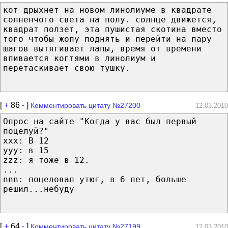
кот дрыхнет на новом линолиуме в квадрате
солненчого света на полу. солнце движется,
квадрат ползет, эта пушистая скотина вместо
того чтобы жопу поднять и перейти на пару
шагов вытягивает лапы, время от времени
впивается когтями в линолиум и
перетаскивает свою тушку.
[
+
86
-
]
Комментировать цитату №27200
12.03.2010
Опрос на сайте "Когда у вас был первый
поцелуй?"
ххх: В 12
ууу: в 15
zzz: я тоже в 12.
...
nnn: поцеловал утюг, в 6 лет, больше
решил...небуду
[
+
64
-
]
Комментировать цитату №27199
12.03.2010