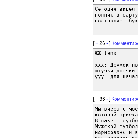
Сегодня видел 
гопник в фарту
составляет бук
[
+
26
-
]
Комментир
ЖЖ tema
xxx: Дружок пр
штучки-дрючки.
yyy: для начал
[
+
36
-
]
Комментир
Мы вчера с мое
которой приех
В пакете футбо
Мужской футбол
нарисованы и в