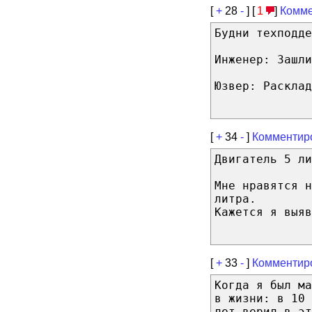
[
+
28
-
] [
1
]
Комме
Будни техподде
Инженер: Зашли
Юзвер: Расклад
[
+
34
-
]
Комментир
Двигатель 5 л
Мне нравятся н
литра.
Кажется я выяв
[
+
33
-
]
Комментир
Когда я был ма
в жизни: в 10 
лет верил в эт