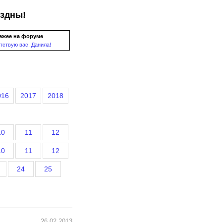
ездны!
ежее на форуме
тствую вас, Данила!
016
2017
2018
10
11
12
10
11
12
24
25
26.02.2013