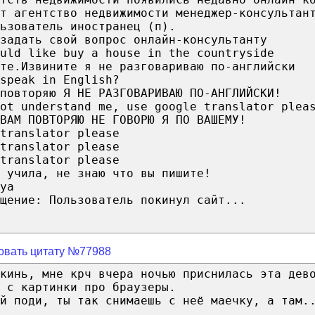
т агентство недвижимости менеджер-консультан
ьзователь иностранец (п).
задать свой вопрос онлайн-консультанту
uld like buy a house in the countryside
те.Извините я не разговариваю по-английски
speak in English?
повторяю Я НЕ РАЗГОВАРИВАЮ ПО-АНГЛИЙСКИ!
ot understand me, use google translator plea
ВАМ ПОВТОРЯЮ НЕ ГОВОРЮ Я ПО ВАШЕМУ!
translator please
translator please
translator please
 учила, не знаю что вы пишите!
ya
щение: Пользователь покинул сайт...
овать цитату №77988
кинь, мне крч вчера ночью приснилась эта дев
 c картинки про браузеры.
й поди, ты так снимаешь с неё маечку, а там.