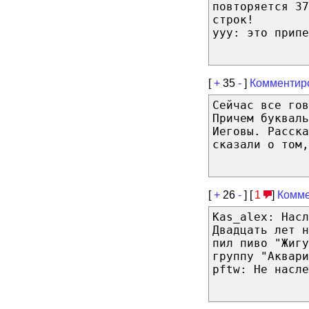
повторяется 37
строк!
yyy: это припе
[
+
35
-
]
Комментир
Сейчас все гов
Причем букваль
Иеговы. Расск
сказали о том,
[
+
26
-
] [
1
]
Комме
Kas_alex: Насл
Двадцать лет н
пил пиво "Жигу
группу "Аквари
pftw: Не насле