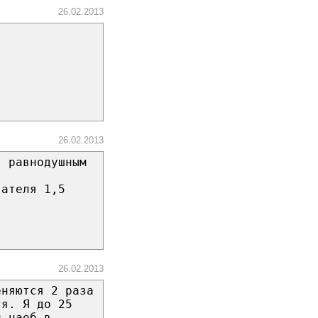
26.02.2013
26.02.2013
т равнодушным
гателя 1,5
26.02.2013
еняются 2 раза
ся. Я до 25
й наеб в