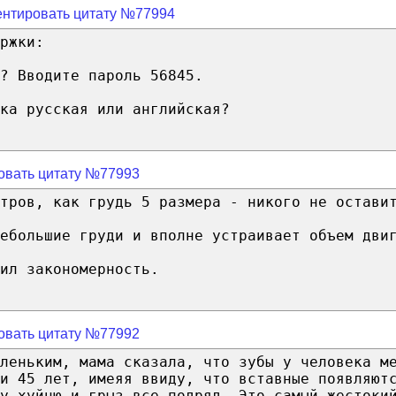
нтировать цитату №77994
ржки:
? Вводите пароль 56845.
ка русская или английская?
овать цитату №77993
итров, как грудь 5 размера - никого не остави
ебольшие груди и вполне устраивает объем дви
ил закономерность.
овать цитату №77992
леньким, мама сказала, что зубы у человека м
и 45 лет, имеяя ввиду, что вставные появляют
у хуйню и грыз все подряд. Это самый жестоки