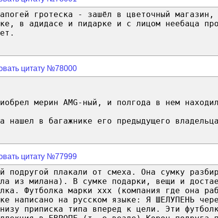
апогей гротеска - зашёл в цветочный магазин,
ке, в адидасе и пидарке и с лицом неебаца пр
ет.
овать цитату №78000
иобрел мерин AMG-ный, и полгода в нем находи
а нашел в багажнике его предыдущего владельц
овать цитату №77999
й подругой плакали от смеха. Она сумку разби
ала из милана). В сумке подарки, вещи и доста
лка. Футболка марки ххх (компания где она ра
ке написано на русском языке: Я ШЕЛУПЕНЬ чер
низу приписка типа вперед к цели. Эти футбол