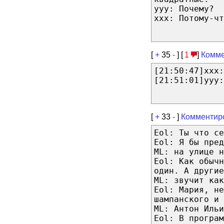
yyy: Почему?
xxx: Потому-чт
[
+
35
-
] [
1
]
Комме
[21:50:47]xxx:
[21:51:01]yyy:
[
+
33
-
]
Комментир
Eol: Ты что се
Eol: Я бы пред
ML: на улице н
Eol: Как обычн
один. А другие
ML: звучит как
Eol: Мария, не
шампанского и 
ML: Антон Ильи
Eol: В програм