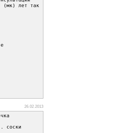
т (мк) лет так
se
26.02.2013
очка
.. соски