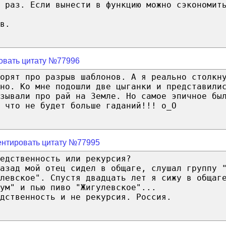
 раз. Если вынести в функцию можно сэкономит
в.
овать цитату №77996
орят про разрыв шаблонов. А я реально столкн
но. Ко мне подошли две цыганки и представили
азывали про рай на Земле. Но самое эпичное бы
 что не будет больше гаданий!!! о_О
нтировать цитату №77995
едственность или рекурсия?
азад мой отец сидел в общаге, слушал группу 
левское". Спустя двадцать лет я сижу в общаг
ум" и пью пиво "Жигулевское"...
дственность и не рекурсия. Россия.