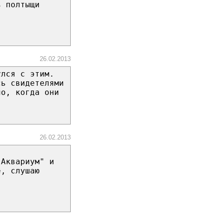
ь полтыщи
26.02.2013
улся с этим.
сь свидетелями
ло, когда они
26.02.2013
"Аквариум" и
е, слушаю