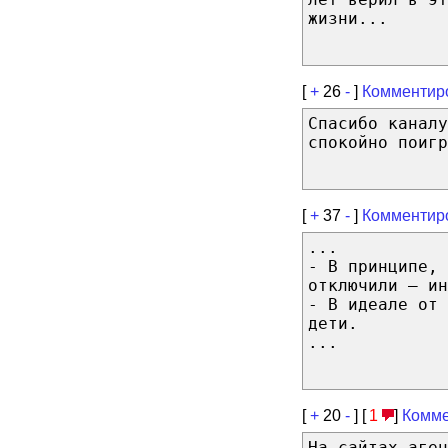
жизни...
[
+
26
-
]
Комментир
Спасибо каналу
спокойно поигр
[
+
37
-
]
Комментир
...
- В принципе, 
отключили — ин
- В идеале от 
дети.
...
[
+
20
-
] [
1
]
Комме
На сайтах аген