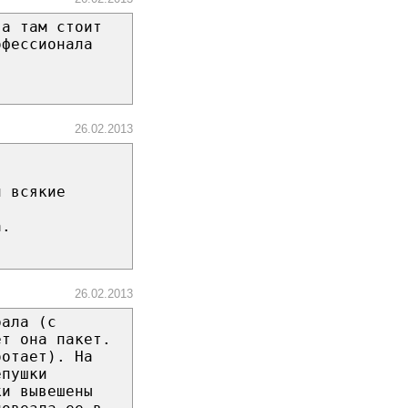
 а там стоит
офессионала
26.02.2013
л всякие
а.
26.02.2013
рала (с
ет она пакет.
ботает). На
епушки
ки вывешены