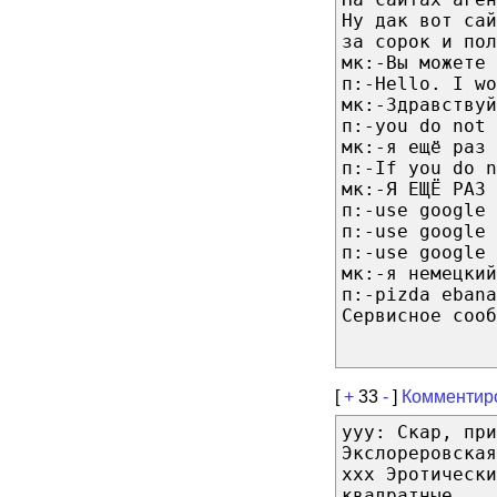
Ну дак вот сай
за сорок и пол
мк:-Вы можете 
п:-Hello. I wo
мк:-Здравствуй
п:-you do not 
мк:-я ещё раз 
п:-If you do n
мк:-Я ЕЩЁ РАЗ 
п:-use google 
п:-use google 
п:-use google 
мк:-я немецкий
п:-pizda ebana
Сервисное сооб
[
+
33
-
]
Комментир
yyy: Скар, при
Экслореровская
xxx Эротически
квадратные.