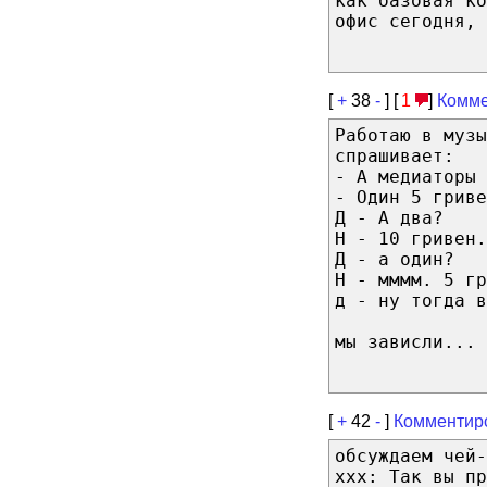
как базовая ко
офис сегодня, 
[
+
38
-
] [
1
]
Комме
Работаю в музы
спрашивает:
- А медиаторы 
- Один 5 гриве
Д - А два?
Н - 10 гривен.
Д - а один?
Н - мммм. 5 гр
д - ну тогда в
мы зависли...
[
+
42
-
]
Комментир
обсуждаем чей-
xxx: Так вы пр