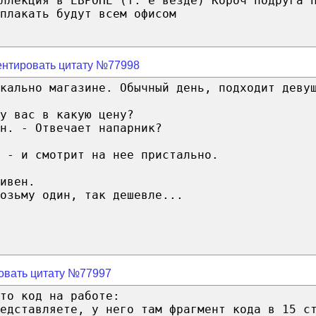
ллекция в ЕВРОПЕ (т. е везде) Короч подруга 
плакать будут всем офисом
нтировать цитату №77998
кально магазине. Обычный день, подходит деву
у вас в какую цену?
н. - Отвечает напарник?
 - и смотрит на нее пристально.
ивен.
озьму один, так дешевле...
овать цитату №77997
то код на работе:
едставляете, у него там фрагмент кода в 15 с