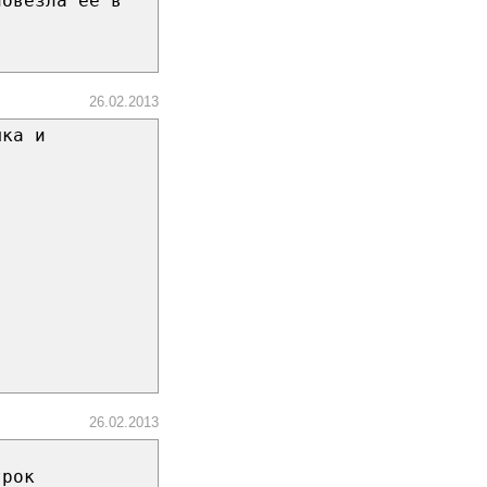
повезла ее в
26.02.2013
шка и
26.02.2013
трок