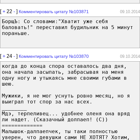
[
+
22
-
]
Комментировать цитату №103871
09.10.2014
БорщЪ: Со словами:"Хватит уже себя
баловать!" переставил будильник на 5 минут
пораньше.
[
+
24
-
]
Комментировать цитату №103870
09.10.2014
когда до конца спора оставалось два дня,
она начала засыпать, забрасывая на меня
одну ногу и утыкаясь мне своими губами в
шею.
Мужики, я не мог уснуть ровно месяц, но я
выиграл тот спор за нас всех.
________
Мдэ, терпеливец... удобнее оленя она вряд
ли надет. (Cказачный долпаеп! (С))
=============
Малышок-далпаепчек, ты таки полностью
уверен, что девушки сами НЕ ХОТЯТ? Хотим,