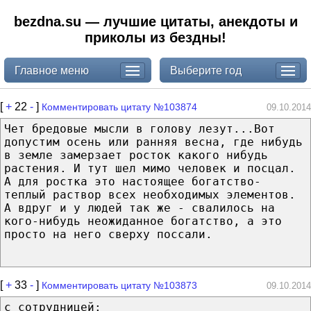
bezdna.su — лучшие цитаты, анекдоты и
приколы из бездны!
Главное меню
Выберите год
[
+
22
-
]
Комментировать цитату №103874
09.10.2014
Чет бредовые мысли в голову лезут...Вот
допустим осень или ранняя весна, где нибудь
в земле замерзает росток какого нибудь
растения. И тут шел мимо человек и посцал.
А для ростка это настоящее богатство-
теплый раствор всех необходимых элементов.
А вдруг и у людей так же - свалилось на
кого-нибудь неожиданное богатство, а это
просто на него сверху поссали.
[
+
33
-
]
Комментировать цитату №103873
09.10.2014
с сотрудницей: