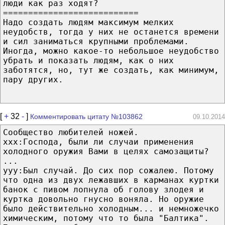
люди как раз ходят?
===========================
Надо создать людям максимум мелких
неудобств, тогда у них не останется времени
и сил заниматься крупными проблемами.
Иногда, можно какое-то небольшое неудобство
убрать и показать людям, как о них
заботятся, но, тут же создать, как минимум,
пару других.
[
+
32
-
]
Комментировать цитату №103862
09.10.2014
Сообщество любителей ножей.
xxx:Господа, были ли случаи применения
холодного оружия Вами в целях самозащиты?
...
yyy:Был случай. До сих пор сожалею. Потому
что одна из двух лежавших в карманах куртки
банок с пивом лопнула об голову злодея и
куртка довольно гнусно воняла. Но оружие
было действительно холодным... и немножечко
химическим, потому что то была "Балтика".