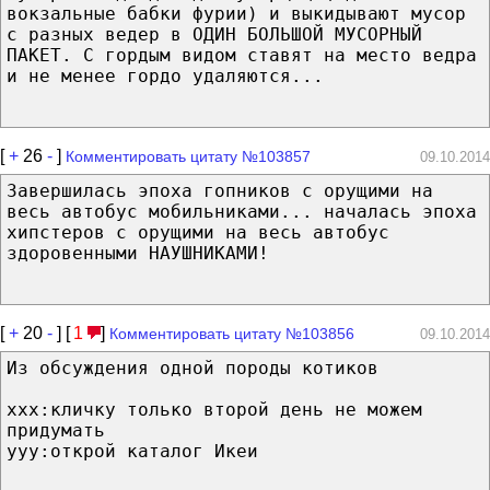
вокзальные бабки фурии) и выкидывают мусор
с разных ведер в ОДИН БОЛЬШОЙ МУСОРНЫЙ
ПАКЕТ. С гордым видом ставят на место ведра
и не менее гордо удаляются...
[
+
26
-
]
Комментировать цитату №103857
09.10.2014
Завершилась эпоха гопников с орущими на
весь автобус мобильниками... началась эпоха
хипстеров с орущими на весь автобус
здоровенными НАУШНИКАМИ!
[
+
20
-
] [
1
]
Комментировать цитату №103856
09.10.2014
Из обсуждения одной породы котиков
ххх:кличку только второй день не можем
придумать
yyy:открой каталог Икеи