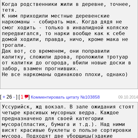
Когда родственники жили в деревне, точнее,
тетя.
К ним приходили местные деревенские
наркоманы - собирать мак. Когда дядя не
смог ходить - только в инвалидной коляске
передвигался, то нарки вообще как к себе
домой ходили, правда, ничо, кроме мака не
трогали.
Дак вот, со временем, они поправили
калитку, сложили дрова, проложили тротуар
от калитки до огорода, вбили новые доски в
забор, взамен прогнивших.
Не все наркоманы одинаково плохи, однако)
[
+
26
-
] [
1
]
Комментировать цитату №103858
09.10.2014
Уссурийск, жд вокзал. В зале ожидания стоят
четыре красивых мусорных ведра. Каждое
предназначено для своей категории
мусора(пластик, бумага и т.д.). Над ними
висят красивые буклеты о пользе сортировки
мусора. Подходят две уборщицы(эдакие