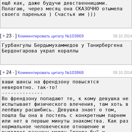
ещё как, даже будучи девственницами.
Полагаю, через месяц она СКАЗОЧНО отымела
своего паренька ) Счастья им )))
[
+
23
-
]
Комментировать цитату №103869
09.10.2014
Гурбангулы Бердымухаммедов у Танирбергена
Бердонгарова украл кораллы
[
+
24
-
]
Комментировать цитату №103868
09.10.2014
ваши шансы на френдзону повысятся
невероятно. так-то!
--------------
Во френдзону попадают те, к кому девушка не
испытывает физического влечения, там хоть в
лепёшку расшибись. Девушка знает о том,
пошла бы она в постель с конкретным парнем
или нет в первые минуты знакомства. Как раз
нормальное человеческое отношение и