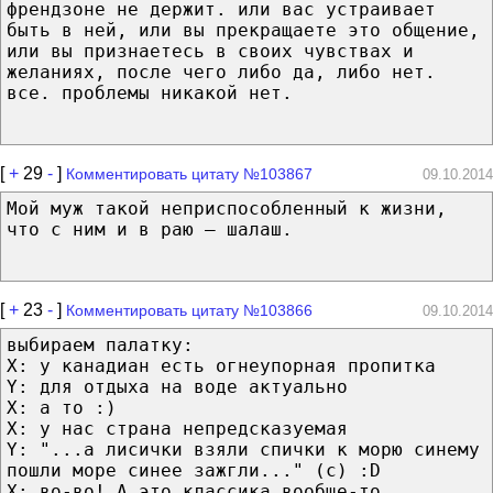
френдзоне не держит. или вас устраивает
быть в ней, или вы прекращаете это общение,
или вы признаетесь в своих чувствах и
желаниях, после чего либо да, либо нет.
все. проблемы никакой нет.
[
+
29
-
]
Комментировать цитату №103867
09.10.2014
Мой муж такой неприспособленный к жизни,
что с ним и в раю – шалаш.
[
+
23
-
]
Комментировать цитату №103866
09.10.2014
выбираем палатку:
X: у канадиан есть огнеупорная пропитка
Y: для отдыха на воде актуально
X: а то :)
X: у нас страна непредсказуемая
Y: "...а лисички взяли спички к морю синему
пошли море синее зажгли..." (с) :D
X: во-во! А это классика вообще-то