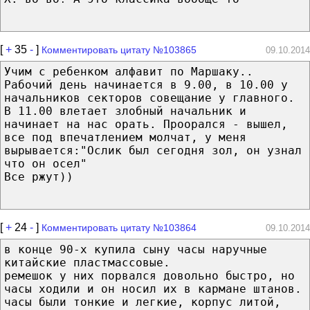
[
+
35
-
]
Комментировать цитату №103865
09.10.2014
Учим с ребенком алфавит по Маршаку..
Рабочий день начинается в 9.00, в 10.00 у
начальников секторов совещание у главного.
В 11.00 влетает злобный начальник и
начинает на нас орать. Проорался - вышел,
все под впечатлением молчат, у меня
вырывается:"Ослик был сегодня зол, он узнал
что он осел"
Все ржут))
[
+
24
-
]
Комментировать цитату №103864
09.10.2014
в конце 90-х купила сыну часы наручные
китайские пластмассовые.
ремешок у них порвался довольно быстро, но
часы ходили и он носил их в кармане штанов.
часы были тонкие и легкие, корпус литой,