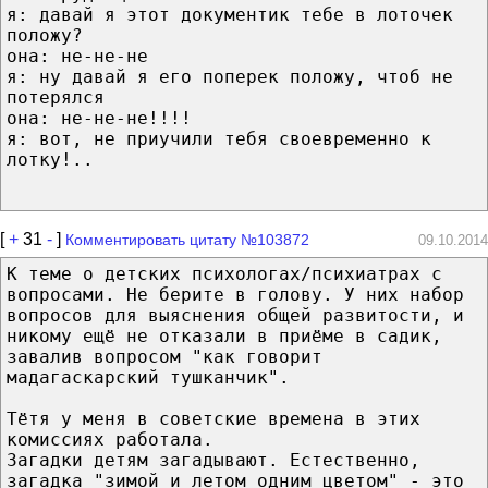
я: давай я этот документик тебе в лоточек
положу?
она: не-не-не
я: ну давай я его поперек положу, чтоб не
потерялся
она: не-не-не!!!!
я: вот, не приучили тебя своевременно к
лотку!..
[
+
31
-
]
Комментировать цитату №103872
09.10.2014
К теме о детских психологах/психиатрах с
вопросами. Не берите в голову. У них набор
вопросов для выяснения общей развитости, и
никому ещё не отказали в приёме в садик,
завалив вопросом "как говорит
мадагаскарский тушканчик".
Тётя у меня в советские времена в этих
комиссиях работала.
Загадки детям загадывают. Естественно,
загадка "зимой и летом одним цветом" - это