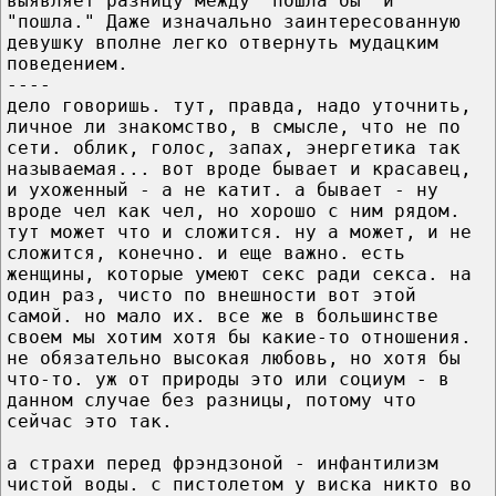
выявляет разницу между "пошла бы" и
"пошла." Даже изначально заинтересованную
девушку вполне легко отвернуть мудацким
поведением.
----
дело говоришь. тут, правда, надо уточнить,
личное ли знакомство, в смысле, что не по
сети. облик, голос, запах, энергетика так
называемая... вот вроде бывает и красавец,
и ухоженный - а не катит. а бывает - ну
вроде чел как чел, но хорошо с ним рядом.
тут может что и сложится. ну а может, и не
сложится, конечно. и еще важно. есть
женщины, которые умеют секс ради секса. на
один раз, чисто по внешности вот этой
самой. но мало их. все же в большинстве
своем мы хотим хотя бы какие-то отношения.
не обязательно высокая любовь, но хотя бы
что-то. уж от природы это или социум - в
данном случае без разницы, потому что
сейчас это так.
а страхи перед фрэндзоной - инфантилизм
чистой воды. с пистолетом у виска никто во