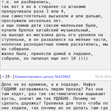
т.е. не разбирались,
так вот я их в стиралке со штанами
прокручивала раза 3 или 4,
они самостоятельно высыхали и шли дальше,
прослужили несколько лет.
а еще помню дети совсем маленькие были,
купили брелок китайский музыкальный,
на выходе из магазина дочь его уронила на
ступеньки, и он развалился на мелкие части,
кнопочки разноцветные помню раскатились, мы
их собирали.
жалко было, принесли домой в ладошке,
собрали, он пиликал еще лет 10 ))))
[
+
24
-
]
Комментировать цитату №103863
09.10.2014
Дело не во времени, а в подходе. Нафуя
ГОДАМИ загораживать людям проход? Раз они
там ходят, раз так систематически вырывают
кусты, значит им так УДОБНО. Почему не
сделать дорожку? Тропинки для того чтобы по
них ходили, так почему их не делать там где