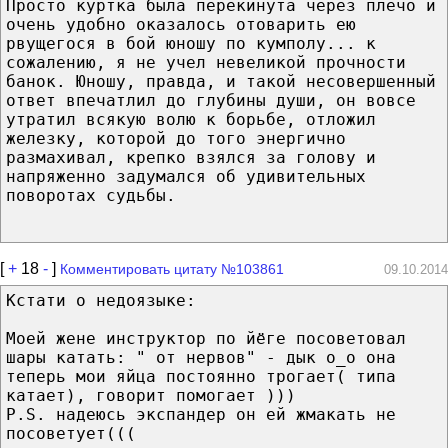
Просто куртка была перекинута через плечо и
очень удобно оказалось отоварить ею
рвущегося в бой юношу по кумполу... к
сожалению, я не учел невеликой прочности
банок. Юношу, правда, и такой несовершенный
ответ впечатлил до глубины души, он вовсе
утратил всякую волю к борьбе, отложил
железку, которой до того энергично
размахивал, крепко взялся за голову и
напряженно задумался об удивительных
поворотах судьбы.
[
+
18
-
]
Комментировать цитату №103861
09.10.2014
Кстати о недоязыке:
Моей жене инструктор по йёге посоветовал
шары катать: " от нервов" - дык о_о она
теперь мои яйца постоянно трогает( типа
катает), говорит помогает )))
P.S. надеюсь экспандер он ей жмакать не
посоветует(((