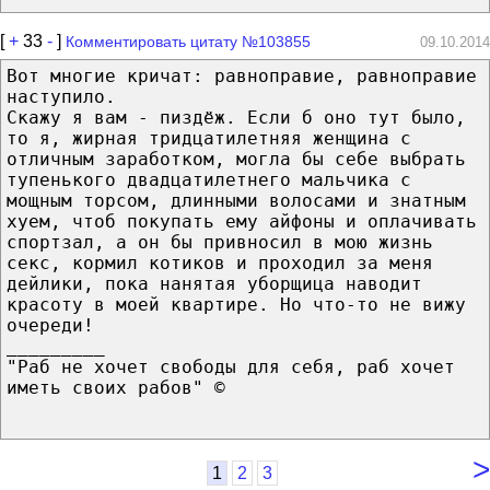
[
+
33
-
]
Комментировать цитату №103855
09.10.2014
Вот многие кричат: равноправие, равноправие
наступило.
Скажу я вам - пиздёж. Если б оно тут было,
то я, жирная тридцатилетняя женщина с
отличным заработком, могла бы себе выбрать
тупенького двадцатилетнего мальчика с
мощным торсом, длинными волосами и знатным
хуем, чтоб покупать ему айфоны и оплачивать
спортзал, а он бы привносил в мою жизнь
секс, кормил котиков и проходил за меня
дейлики, пока нанятая уборщица наводит
красоту в моей квартире. Но что-то не вижу
очереди!
_________
"Раб не хочет свободы для себя, раб хочет
иметь своих рабов" ©
>
1
2
3