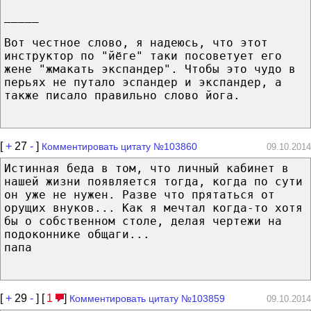
_____
Вот честное слово, я надеюсь, что этот
инструктор по "йёге" таки посоветует его
жене "жмакать экспандер". Чтобы это чудо в
перьях не путало эспандер и экспандер, а
также писало правильно слово йога.
[
+
27
-
]
Комментировать цитату №103860
09.10.2014
Истинная беда в том, что личный кабинет в
нашей жизни появляется тогда, когда по сути
он уже не нужен. Разве что прятаться от
орущих внуков... Как я мечтал когда-то хотя
бы о собственном столе, делая чертежи на
подоконнике общаги...
папа
[
+
29
-
] [
1
]
Комментировать цитату №103859
09.10.2014