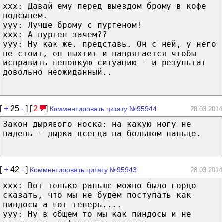
ххх: Давай ему перед выездом брому в кофе
подсыпем.
ууу: Лучше брому с пургеном!
ххх: А пурген зачем??
ууу: Ну как же. представь. Он с ней, у него
не стоит, он пыхтит и напрягается чтобы
исправить неловкую ситуацию - и результат
довольно неожиданный..
[
+
25
-
] [
2
]
Комментировать цитату №95944
28.03.2014
Закон дырявого носка: на какую ногу не
надень - дырка всегда на большом пальце.
[
+
42
-
]
Комментировать цитату №95943
28.03.2014
ххх: Вот только раньше можно было гордо
сказать, что мы не будем поступать как
пиндосы а вот теперь....
ууу: Ну в общем то мы как пиндосы и не