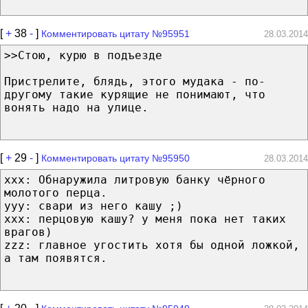
[
+
38
-
]
Комментировать цитату №95951
28.03.2014
>>Стою, курю в подъезде
Пристрелите, блядь, этого мудака - по-
другому такие курящие не понимают, что
вонять надо на улице.
[
+
29
-
]
Комментировать цитату №95950
28.03.2014
xxx: Обнаружила литровую банку чёрного
молотого перца.
yyy: свари из него кашу ;)
xxx: перцовую кашу? у меня пока нет таких
врагов)
zzz: главное угостить хотя бы одной ложкой,
а там появятся.