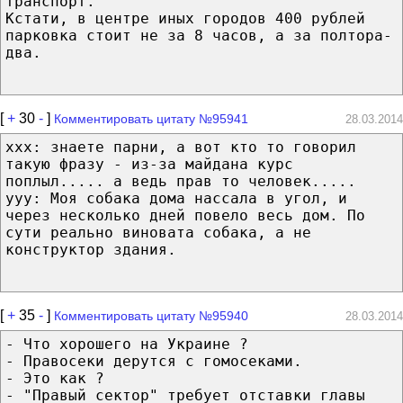
транспорт.
Кстати, в центре иных городов 400 рублей
парковка стоит не за 8 часов, а за полтора-
два.
[
+
30
-
]
Комментировать цитату №95941
28.03.2014
xxx: знаете парни, а вот кто то говорил
такую фразу - из-за майдана курс
поплыл..... а ведь прав то человек.....
yyy: Моя собака дома нассала в угол, и
через несколько дней повело весь дом. По
сути реально виновата собака, а не
конструктор здания.
[
+
35
-
]
Комментировать цитату №95940
28.03.2014
- Что хорошего на Украине ?
- Правосеки дерутся с гомосеками.
- Это как ?
- "Правый сектор" требует отставки главы