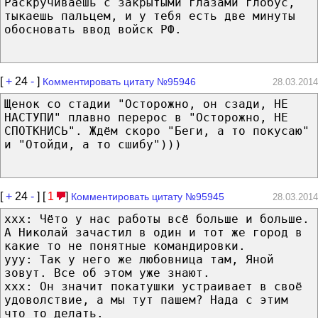
Раскручиваешь с закрытыми глазами глобус,
тыкаешь пальцем, и у тебя есть две минуты
обосновать ввод войск РФ.
[
+
24
-
]
Комментировать цитату №95946
28.03.2014
Щенок со стадии "Осторожно, он сзади, НЕ
НАСТУПИ" плавно перерос в "Осторожно, НЕ
СПОТКНИСЬ". Ждём скоро "Беги, а то покусаю"
и "Отойди, а то сшибу")))
[
+
24
-
] [
1
]
Комментировать цитату №95945
28.03.2014
ххх: Чёто у нас работы всё больше и больше.
А Николай зачастил в один и тот же город в
какие то не понятные командировки.
ууу: Так у него же любовница там, Яной
зовут. Все об этом уже знают.
ххх: Он значит покатушки устраивает в своё
удоволствие, а мы тут пашем? Нада с этим
что то делать.