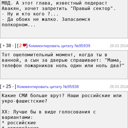
МВД. А этот глава, известный педераст
Авакян, хочет запретить "Правый сектор".
- Ну и кто кого ?...
- Да обоих не жалко. Запасаемся
попкорном...
[
+
38
-
] [
2
]
Комментировать цитату №95939
28.03.2014
Тот ошеломительный момент, когда ты в
ванной, а сын за дверью спрашивает: "Мама,
телефон пожарников ноль один или ноль два?"
[
+
25
-
]
Комментировать цитату №95938
28.03.2014
Какие СМИ больше врут? Наши российские или
укро-фашистские?
XX: Лучше бы в виде голосования с
вариантами:
* российские