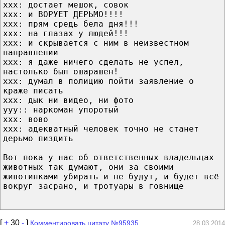
xxx: достает мешок, совок
xxx: и ВОРУЕТ ДЕРЬМО!!!!
xxx: прям средь бела дня!!!
xxx: на глазах у людей!!!
xxx: и скрывается с ним в неизвестном
направлении
xxx: я даже ничего сделать не успел,
настолько был ошарашен!
xxx: думал в полицию пойти заявление о
краже писать
xxx: дык ни видео, ни фото
yyy:: наркоман упоротый
xxx: вово
xxx: адекватный человек точно не станет
дерьмо пиздить
Вот пока у нас об ответственных владельцах
животных так думают, они за своими
животинками убирать и не будут, и будет всё
вокруг засрано, и тротуары в говнище
[
+
30
-
]
Комментировать цитату №95935
28.03.2014