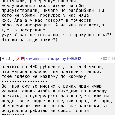
поступали, референдум провели,
международные наблюдатели на нём
присутствовали, ничего не разбомбили, ни
кого не убили, прокурор у нас няша.
ххх: Ага а у нас говорят в точности
обратную информацию. А истина как всегда
где-то посередине.
ууу: У вас не согласны, что прокурор няша?!
Что вы за люди такие?)
[
+
33
-
] [
2
]
Комментировать цитату №95942
28.03.2014
платить по 400 рублей в день за 8 часов,
что машина проведет на платной стоянке,
тоже далеко не каждому по карману
------------------
Вот поэтому во многих странах люди имеют
машины только чтобы в выходные на природу
поехать, в супермаркет раз в неделю или на
рождество к родне в соседний город. А город
обеспечивает им не бесплатные парковки, а
безупречно работающий общественный