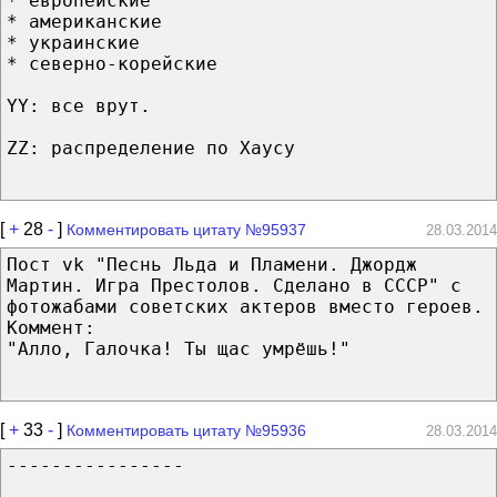
* европейские
* американские
* украинские
* северно-корейские
YY: все врут.
ZZ: распределение по Хаусу
[
+
28
-
]
Комментировать цитату №95937
28.03.2014
Пост vk "Песнь Льда и Пламени. Джордж
Мартин. Игра Престолов. Сделано в СССР" с
фотожабами советских актеров вместо героев.
Коммент:
"Алло, Галочка! Ты щас умрёшь!"
[
+
33
-
]
Комментировать цитату №95936
28.03.2014
----------------