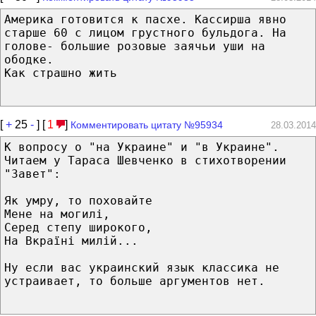
Америка готовится к пасхе. Кассирша явно
старше 60 с лицом грустного бульдога. На
голове- большие розовые заячьи уши на
ободке.
Как страшно жить
[
+
25
-
] [
1
]
Комментировать цитату №95934
28.03.2014
К вопросу о "на Украине" и "в Украине".
Читаем у Тараса Шевченко в стихотворении
"Завет":
Як умру, то поховайте
Мене на могилі,
Серед степу широкого,
На Вкраїні милій...
Ну если вас украинский язык классика не
устраивает, то больше аргументов нет.