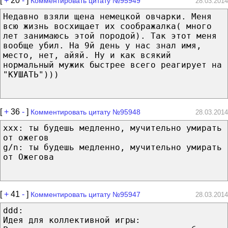
[
+
20
-
]
Комментировать цитату №95949
28.03.2014
Недавно взяли щена немецкой овчарки. Меня
всю жизнь восхищает их соображалка( много
лет занимаюсь этой породой). Так этот меня
вообще убил. На 9й день у нас знал имя,
место, нет, айяй. Ну и как всякий
нормальный мужик быстрее всего реагирует на
"КУШАТЬ")))
[
+
36
-
]
Комментировать цитату №95948
28.03.2014
xxx: ты будешь медленно, мучительно умирать
от ожегов
g/n: ты будешь медленно, мучительно умирать
от Ожегова
[
+
41
-
]
Комментировать цитату №95947
28.03.2014
ddd:
Идея для коллективной игры: