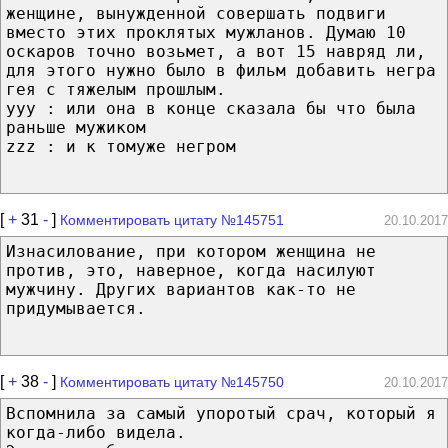
женщине, вынужденной совершать подвиги
вместо этих проклятых мужланов. Думаю 10
оскаров точно возьмет, а вот 15 навряд ли,
для этого нужно было в фильм добавить негра
гея с тяжелым прошлым.
ууу : или она в конце сказала бы что была
раньше мужиком
zzz : и к томуже негром
[
+
31
-
]
Комментировать цитату №145751
20.10.2017
Изнасилование, при котором женщина не
против, это, наверное, когда насилуют
мужчину. Других вариантов как-то не
придумывается.
[
+
38
-
]
Комментировать цитату №145750
20.10.2017
Вспомнила за самый упоротый срач, который я
когда-либо видела.