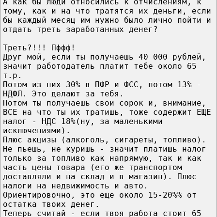
А как бы люди относились к отчислениям, к
тому, как и на что тратятся их деньги, если
бы каждый месяц им нужно было лично пойти и
отдать треть заработанных денег?
Треть?!!! Пффф!
Друг мой, если ты получаешь 40 000 рублей,
значит работодатель платит тебе около 65
т.р.
Потом из них 30% в ПФР и ФСС, потом 13% -
НДФЛ. Это делают за тебя.
Потом ты получаешь свои сорок и, внимание,
ВСЕ на что ты их тратишь, тоже содержит ЕЩЕ
налог - НДС 18%(ну, за маленькими
исключениями).
Плюс акцизы (алкоголь, сигареты, топливо).
Не пьешь, не куришь - значит платишь налог
только за топливо как напрямую, так и как
часть цены товара (его же транспортом
доставляли и на склад и в магазин). Плюс
налоги на недвижимость и авто.
Ориентировочно, это еще около 15-20%% от
остатка твоих денег.
Теперь считай - если твоя работа стоит 65