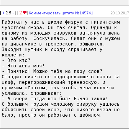
[
+
28
-
] [
2
]
Комментировать цитату №145741
20.10.2017
Работал у нас в школе физрук с гигантским
чувством юмора. Он так считал. Однажды к
одному из молодых физруков заглянула жена
на работу. Соскучилась. Сидят они с мужем
на диванчике в тренерской, общаются.
Заходит шутник и сходу спрашивает у
коллеги:
- Это кто?
- Это жена моя!
- Понятно! Можно тебя на пару слов?
Отводит ничего не подозревающего парня за
шкаф, перегораживающий тренерскую, и
громким шёпотом, так чтобы жена коллеги
услышала, спрашивает:
- А вчера тогда кто был? Рыжая такая!
С большим трудом молодому физруку удалось
объяснить своей жене, что никого вчера не
было, просто он работает с дебилом.