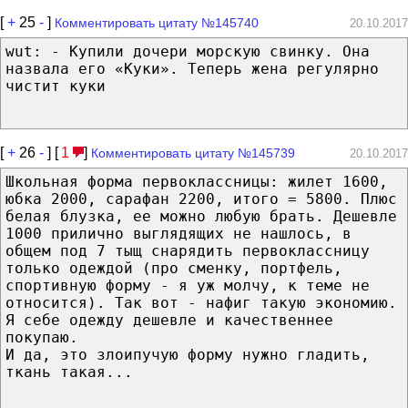
[
+
25
-
]
Комментировать цитату №145740
20.10.2017
wut: - Купили дочери морскую свинку. Она
назвала его «Куки». Теперь жена регулярно
чистит куки
[
+
26
-
] [
1
]
Комментировать цитату №145739
20.10.2017
Школьная форма первоклассницы: жилет 1600,
юбка 2000, сарафан 2200, итого = 5800. Плюс
белая блузка, ее можно любую брать. Дешевле
1000 прилично выглядящих не нашлось, в
общем под 7 тыщ снарядить первоклассницу
только одеждой (про сменку, портфель,
спортивную форму - я уж молчу, к теме не
относится). Так вот - нафиг такую экономию.
Я себе одежду дешевле и качественнее
покупаю.
И да, это злоипучую форму нужно гладить,
ткань такая...