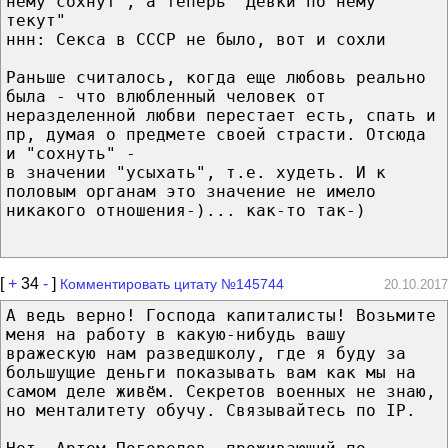
нему сохнут", а теперь "Девки по нему
текут"
ннн: Секса в СССР не было, вот и сохли
Раньше считалось, когда еще любовь реально
была - что влюбленный человек от
неразделенной любви перестает есть, спать и
пр, думая о предмете своей страсти. Отсюда
и "сохнуть" -
в значении "усыхать", т.е. худеть. И к
половым органам это значение не имело
никакого отношения-)... как-то так-)
[
+
34
-
]
Комментировать цитату №145744
20.10.2017
А ведь верно! Господа капиталисты! Возьмите
меня на работу в какую-нибудь вашу
вражескую нам разведшколу, где я буду за
большущие деньги показывать вам как мы на
самом деле живём. Секретов военных не знаю,
но менталитету обучу. Связывайтесь по IP.