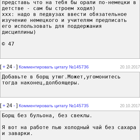
представь что на тебя бы орали по-немецки в
детстве - сам бы строем ходил)
ххх: надо в педвузах ввести обязательное
изучение немецкого и учителям предписать
его использовать для поддержания
дисциплины)
© 47
[
+
24
-
]
Комментировать цитату №145736
20.10.2017
Добавьте в борщ утюг.Может,угомонитесь
тогда наконец,долбоящеры.
[
+
24
-
]
Комментировать цитату №145735
20.10.2017
Борщ без бульона, без свеклы.
Я вот на работе пью холодный чай без сахара
и заварки.