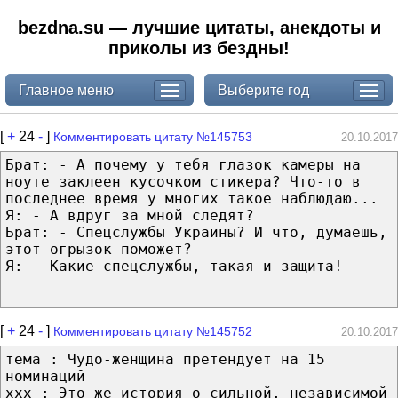
bezdna.su — лучшие цитаты, анекдоты и
приколы из бездны!
Главное меню
Выберите год
[
+
24
-
]
Комментировать цитату №145753
20.10.2017
Брат: - А почему у тебя глазок камеры на
ноуте заклеен кусочком стикера? Что-то в
последнее время у многих такое наблюдаю...
Я: - А вдруг за мной следят?
Брат: - Спецслужбы Украины? И что, думаешь,
этот огрызок поможет?
Я: - Какие спецслужбы, такая и защита!
[
+
24
-
]
Комментировать цитату №145752
20.10.2017
тема : Чудо-женщина претендует на 15
номинаций
ххх : Это же история о сильной, независимой