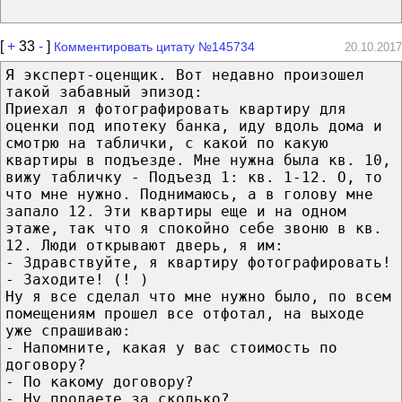
[
+
33
-
]
Комментировать цитату №145734
20.10.2017
Я эксперт-оценщик. Вот недавно произошел
такой забавный эпизод:
Приехал я фотографировать квартиру для
оценки под ипотеку банка, иду вдоль дома и
смотрю на таблички, с какой по какую
квартиры в подъезде. Мне нужна была кв. 10,
вижу табличку - Подъезд 1: кв. 1-12. О, то
что мне нужно. Поднимаюсь, а в голову мне
запало 12. Эти квартиры еще и на одном
этаже, так что я спокойно себе звоню в кв.
12. Люди открывают дверь, я им:
- Здравствуйте, я квартиру фотографировать!
- Заходите! (! )
Ну я все сделал что мне нужно было, по всем
помещениям прошел все отфотал, на выходе
уже спрашиваю:
- Напомните, какая у вас стоимость по
договору?
- По какому договору?
- Ну продаете за сколько?