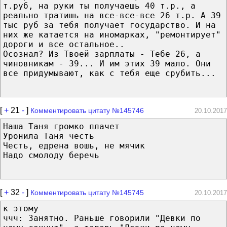
т.руб, на руки ты получаешь 40 т.р., а
реально тратишь на все-все-все 26 т.р. А 39
тыс руб за тебя получает государство. И на
них же катается на иномарках, "ремонтирует"
дороги и все остальное..
Осознал? Из Твоей зарплаты - Тебе 26, а
чиновникам - 39... И им этих 39 мало. Они
все придумывают, как с тебя еще срубить...
[
+
21
-
]
Комментировать цитату №145746
20.10.2017
Наша Таня громко плачет
Уронила Таня честь
Честь, едрена вошь, не мячик
Надо смолоду беречь
[
+
32
-
]
Комментировать цитату №145745
20.10.2017
к этому
ччч: Занятно. Раньше говорили "Девки по