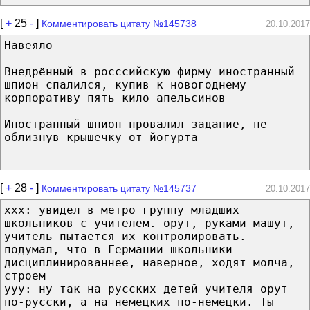
[
+
25
-
]
Комментировать цитату №145738
20.10.2017
Навеяло
Внедрённый в росссийскую фирму иностранный
шпион спалился, купив к новогоднему
корпоративу пять кило апельсинов
Иностранный шпион провалил задание, не
облизнув крышечку от йогурта
[
+
28
-
]
Комментировать цитату №145737
20.10.2017
xxx: увидел в метро группу младших
школьников с учителем. орут, руками машут,
учитель пытается их контролировать.
подумал, что в Германии школьники
дисциплинированнее, наверное, ходят молча,
строем
yyy: ну так на русских детей учителя орут
по-русски, а на немецких по-немецки. Ты