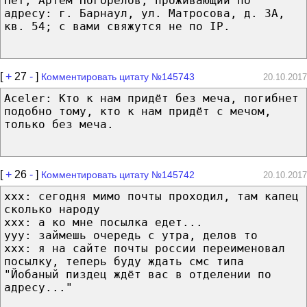
Нет, Артем Погорелов, проживающий по
адресу: г. Барнаул, ул. Матросова, д. 3А,
кв. 54; с вами свяжутся не по IP.
[
+
27
-
]
Комментировать цитату №145743
20.10.2017
Aceler: Кто к нам придёт без меча, погибнет
подобно тому, кто к нам придёт с мечом,
только без меча.
[
+
26
-
]
Комментировать цитату №145742
20.10.2017
xxx: сегодня мимо почты проходил, там капец
сколько народу
xxx: а ко мне посылка едет...
yyy: займешь очередь с утра, делов то
xxx: я на сайте почты россии переименовал
посылку, теперь буду ждать смс типа
"Йобаный пиздец ждёт вас в отделении по
адресу..."