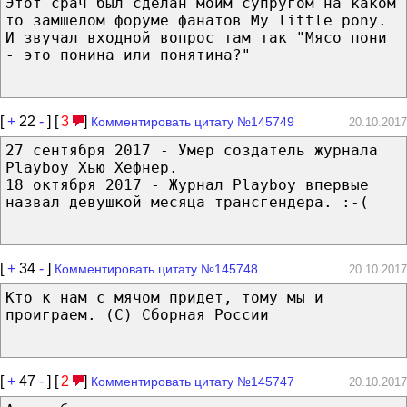
Этот срач был сделан моим супругом на каком
то замшелом форуме фанатов My little pony.
И звучал входной вопрос там так "Мясо пони
- это понина или понятина?"
[
+
22
-
] [
3
]
Комментировать цитату №145749
20.10.2017
27 сентября 2017 - Умер создатель журнала
Playboy Хью Хефнер.
18 октября 2017 - Журнал Playboy впервые
назвал девушкой месяца трансгендера. :-(
[
+
34
-
]
Комментировать цитату №145748
20.10.2017
Кто к нам с мячом придет, тому мы и
проиграем. (С) Сборная России
[
+
47
-
] [
2
]
Комментировать цитату №145747
20.10.2017